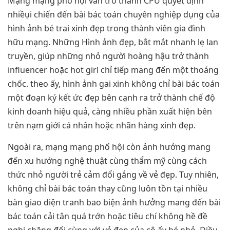
Mạng mạng phố hội vẫn trở thành CPU quyết định
nhiềụi chiến đến bài bác toán chuyên nghiệp dụng của
hình ảnh bé trai xinh đẹp trong thành viên gia đình
hữu mạng. Những Hình ảnh đẹp, bắt mắt nhanh lẹ lan
truyền, giúp những nhỏ người hoàng hậu trở thành
influencer hoặc hot girl chỉ tiếp mang đến một thoáng
chốc. theo ấy, hình ảnh gai xinh không chỉ bài bác toán
một đoạn ký kết ức đẹp bên cạnh ra trở thành chế độ
kinh doanh hiệu quả, càng nhiều phần xuất hiện bên
trên nạm giới cá nhân hoặc nhãn hàng xinh đẹp.
Ngoài ra, mạng mạng phố hội còn ảnh hưởng mang
đến xu hướng nghệ thuật cùng thẩm mỹ cùng cách
thức nhỏ người trẻ cảm đổi gắng về vẻ đẹp. Tuy nhiên,
không chỉ bài bác toán thay cũng luôn tồn tại nhiều
bàn giao diện tranh bao biện ảnh hưởng mang đến bài
bác toán cải tân quá trớn hoặc tiêu chí không hề đề
nghị chăng đối cùng với vẻ đẹp của cô ấy bé nhỏ. Điều