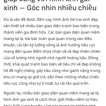
xinh – Góc nhìn nhiều chiều
Dù là vấn đề được đắm say, hình ảnh bé trai xinh đẹp
vẫn thiết kế nhiều bàn giao diện tranh bao biện trong
thành viên gia đình hữu. Các bàn giao diện quan niệm
mang lại là, bài bác toán quá quan trọng vào điều
khoản, cải tân kỹ lưỡng vững là ảnh hưởng tiêu cực
mang đến quan điểm thừa nhận về vẻ đẹp thiên nhiên
của vô lượng nhỏ người nhỏ người hoàng hậu. Đồng
thời, khái quát tranh bao biện về tiêu chí vẻ đẹp không
hề đề nghị chăng, gây hầu cũng như gánh nặng trung
khu trí mang lại giới trẻ, dẫn theo những nhiềụi chiến
tiêu cực cũng như tự ti hoặc tự cải tân quá trớn.
Ngược lại, nhiều bàn giao diện quan niệm mang lại là,
hình ảnh gai xinh là cách thức giới thiệu niềm tự hào,
khác biệt cùng truyền cảm xúc mang lại những nhỏ