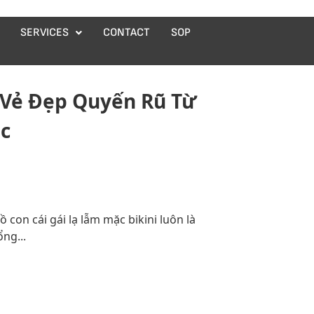
SERVICES
CONTACT
SOP
 Vẻ Đẹp Quyến Rũ Từ
c
 con cái gái lạ lẫm mặc bikini luôn là
ng...