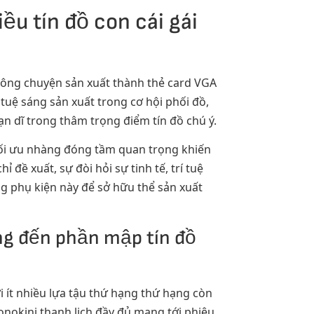
ều tín đồ con cái gái
công chuyện sản xuất thành thẻ card VGA
tuệ sáng sản xuất trong cơ hội phối đồ,
 dĩ trong thâm trọng điểm tín đồ chú ý.
tối ưu nhàng đóng tầm quan trọng khiến
ề xuất, sự đòi hỏi sự tinh tế, trí tuệ
ng phụ kiện này để sở hữu thể sản xuất
g đến phần mập tín đồ
ới ít nhiều lựa tậu thứ hạng thứ hạng còn
onokini thanh lịch đầy đủ mang tới phiêu