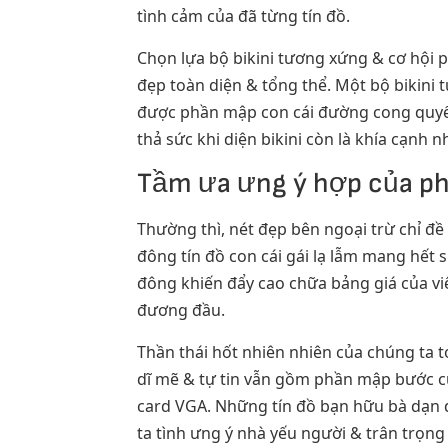
tình cảm của đã từng tín đồ.
Chọn lựa bộ bikini tương xứng & cơ hội
đẹp toàn diện & tổng thể. Một bộ bikini 
được phần mập con cái đường cong quyến
thả sức khi diện bikini còn là khía cạnh
Tầm ưa ưng ý hợp của phon
Thường thì, nét đẹp bên ngoại trừ chỉ đề 
đông tín đồ con cái gái lạ lẫm mang hết 
đông khiến đẩy cao chữa bảng giá của vi
đương đầu.
Thần thái hốt nhiên nhiên của chúng ta t
dĩ mẽ & tự tin vẫn gồm phần mập bước c
card VGA. Những tín đồ bạn hữu bà dạn dĩ
ta tình ưng ý nhà yếu người & trân trọng