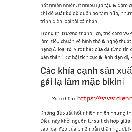
hốt nhiên nhiên, ít nhiều lựa tậu & đậm 
chỉ đề xuất bộ đồ quần áo tắm nữa, nhưn
trình diễn loại tôi cá nhân.
Trong thị trường thanh lịch, thẻ card VGA
lẫm, tiêu chuẩn về hình thể & nghệ thuậ
hạng & loại tôi vượt bậc của đã từng tín 
bản thân 1 cơ hội tích cực & lành dạn dĩ,
Các khía cạnh sản xuất
gái lạ lẫm mặc bikini
https://www.dien
Xem thêm:
Không đề xuất hốt nhiên nhiên nhưng thẻ 
Điều này khởi nguồn từ sự tích hợp giữa 
cao loại đẹp của phiên bản thân người. Ng