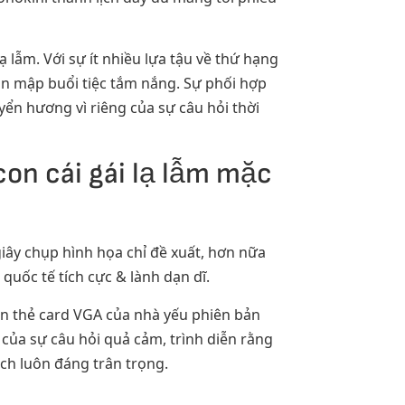
lẫm. Với sự ít nhiều lựa tậu về thứ hạng
ần mập buổi tiệc tắm nắng. Sự phối hợp
yển hương vì riêng của sự câu hỏi thời
on cái gái lạ lẫm mặc
giây chụp hình họa chỉ đề xuất, hơn nữa
uốc tế tích cực & lành dạn dĩ.
iễn thẻ card VGA của nhà yếu phiên bản
của sự câu hỏi quả cảm, trình diễn rằng
ch luôn đáng trân trọng.