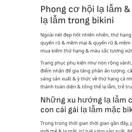
Phong cơ hội lạ lẫm & 
lạ lẫm trong bikini
Ngoài nét đẹp hốt nhiên nhiên, thứ hạng
quyến rũ & mềm mại & quyến rũ & mềm mại 
mua kiếm thứ hạng & màu sắc tương xứng
Trang phục phụ kiện như nón rộng vành,
điểm nhận để gia tăng phần ấn tượng. câu
sáng sản xuất & ý thức về thứ hạng cá nh
thành toàn diện & tổng thể lạ lẫm, trẻ tr
Những xu hướng lạ lẫm c
con cái gái lạ lẫm mặc bik
Trong trong thời gian thời gian gần đây, 
mới mẻ & lạ mắt, trí tuệ sáng sản xuất. 