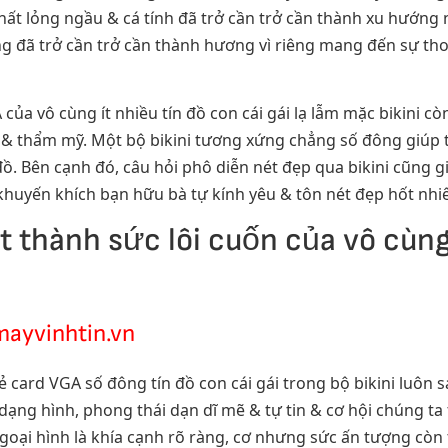
chất lỏng ngầu & cá tính đã trở cần trở cần thành xu hướn
g đã trở cần trở cần thành hương vì riêng mang đến sự th
 của vô cùng ít nhiều tín đồ con cái gái lạ lẫm mặc bikini c
t & thẩm mỹ. Một bộ bikini tương xứng chẳng số đông giúp 
đồ. Bên cạnh đó, câu hỏi phô diễn nét đẹp qua bikini cũng g
 khuyến khích bạn hữu bà tự kính yêu & tôn nét đẹp hốt nhiê
 thành sức lôi cuốn của vô cùng 
mayvinhtin.vn
card VGA số đông tín đồ con cái gái trong bộ bikini luôn s
dạng hình, phong thái dạn dĩ mẽ & tự tin & cơ hội chúng t
oại hình là khía cạnh rõ ràng, cơ nhưng sức ấn tượng còn tớ