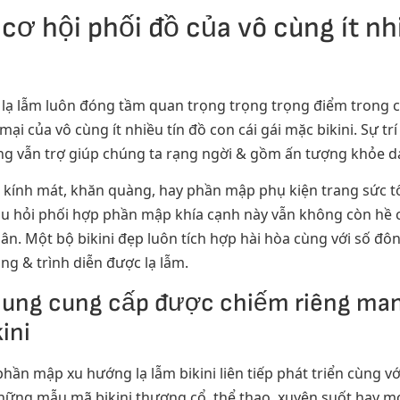
cơ hội phối đồ của vô cùng ít nhi
 lạ lẫm luôn đóng tầm quan trọng trọng trọng điểm trong 
của vô cùng ít nhiều tín đồ con cái gái mặc bikini. Sự trí 
 vẫn trợ giúp chúng ta rạng ngời & gồm ấn tượng khỏe dạn
 kính mát, khăn quàng, hay phần mập phụ kiện trang sức 
 hỏi phối hợp phần mập khía cạnh này vẫn không còn hề chỉ đ
ân. Một bộ bikini đẹp luôn tích hợp hài hòa cùng với số đô
ung & trình diễn được lạ lẫm.
ung cung cấp được chiếm riêng man
ini
phần mập xu hướng lạ lẫm bikini liên tiếp phát triển cùng v
Những mẫu mã bikini thượng cổ, thể thao, xuyên suốt hay m