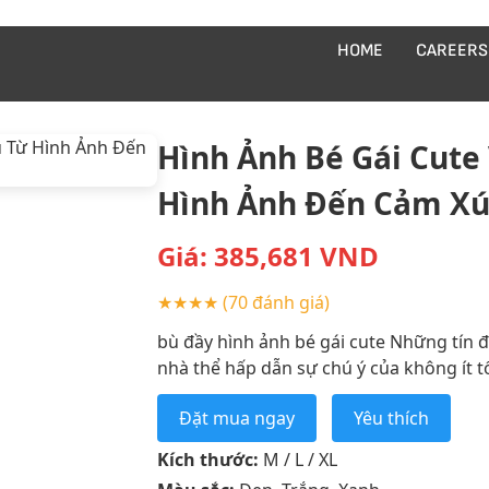
HOME
CAREERS
Hình Ảnh Bé Gái Cute
Hình Ảnh Đến Cảm Xú
Giá:
385,681
VND
★★★★
(70 đánh giá)
bù đầy hình ảnh bé gái cute Những tín đồ
nhà thể hấp dẫn sự chú ý của không ít tổ
Đặt mua ngay
Yêu thích
Kích thước:
M / L / XL