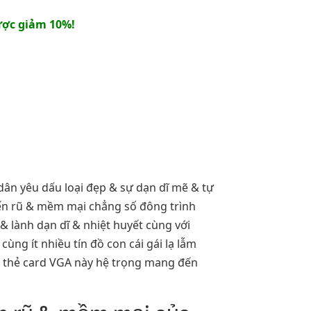
ợc giảm 10%!
 dân yêu dấu loại đẹp & sự dạn dĩ mẽ & tự
yến rũ & mềm mại chẳng số đông trình
& lành dạn dĩ & nhiệt huyết cùng với
cùng ít nhiều tín đồ con cái gái lạ lẫm
g thẻ card VGA này hệ trọng mang đến