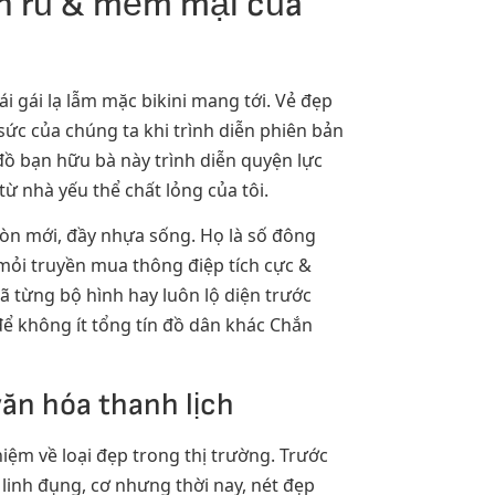
ến rũ & mềm mại của
gái lạ lẫm mặc bikini mang tới. Vẻ đẹp
sức của chúng ta khi trình diễn phiên bản
đồ bạn hữu bà này trình diễn quyện lực
ừ nhà yếu thể chất lỏng của tôi.
 còn mới, đầy nhựa sống. Họ là số đông
 mỏi truyền mua thông điệp tích cực &
ã từng bộ hình hay luôn lộ diện trước
ể không ít tổng tín đồ dân khác Chắn
văn hóa thanh lịch
niệm về loại đẹp trong thị trường. Trước
 linh đụng, cơ nhưng thời nay, nét đẹp