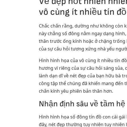
Vẻ đẹp hốt nhiên nhi
vô cùng ít nhiều tín đồ
Chắc chắn rằng, dường như không còn khô
này chẳng số đông nằm ngay dạng hình, hơ
thân trước ống kính hoặc ở chặng trống 
của sự câu hỏi tương xứng nhà yếu người,
Hình hình họa của vô cùng ít nhiều tín đồ
hương vì riêng của sự câu hỏi sáng sủa,
lành dạn dĩ về nét đẹp của bạn hữu bà tr
công tập thể chúng đã khiến mang đến t
chắn kính yêu phiên bản thân hơn.
Nhận định sâu về tầm hệ 
Hình hình họa số đông tín đồ con cái gái
đây, nét đẹp thường tuy nhiên tuy nhiên 