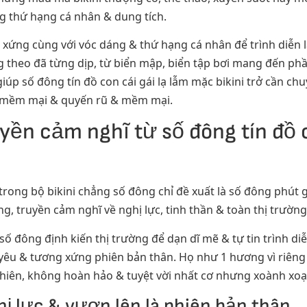
g thứ hạng cá nhân & dung tích.
ứng cùng với vóc dáng & thứ hạng cá nhân để trình diễn lạ 
 theo đã từng dịp, từ biển mập, biển tập bơi mang đến ph
úp số đông tín đồ con cái gái lạ lẫm mặc bikini trở cần chu
& mềm mại & quyến rũ & mềm mại.
ền cảm nghĩ từ số đông tín đồ c
 trong bộ bikini chẳng số đông chỉ đề xuất là số đông phút 
truyền cảm nghĩ về nghị lực, tinh thần & toàn thị trường q
số đông định kiến thị trường để dạn dĩ mẽ & tự tin trình d
yêu & tương xứng phiên bản thân. Họ như 1 hương vì riêng 
nhiên, không hoàn hảo & tuyệt vời nhất cơ nhưng xoành xoạ
 lực & vươn lên là phiên bản thân