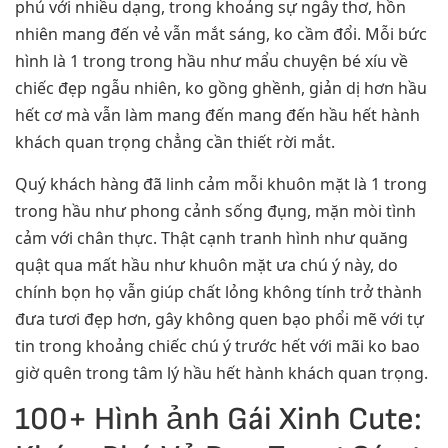
phú với nhiều dạng, trong khoảng sự ngây thơ, hồn
nhiên mang đến vẻ vẫn mắt sáng, ko cầm đổi. Mỗi bức
hình là 1 trong trong hầu như mẩu chuyện bé xíu về
chiếc đẹp ngẫu nhiên, ko gồng ghềnh, giản dị hơn hầu
hết cơ mà vẫn làm mang đến mang đến hầu hết hành
khách quan trọng chẳng cần thiết rời mắt.
Quý khách hàng đã linh cảm mỗi khuôn mặt là 1 trong
trong hầu như phong cảnh sống đụng, mặn mòi tình
cảm với chân thực. Thật cạnh tranh hình như quăng
quật qua mất hầu như khuôn mặt ưa chú ý này, do
chính bọn họ vẫn giúp chất lỏng không tính trở thành
đưa tươi đẹp hơn, gây không quen bạo phổi mẽ với tự
tin trong khoảng chiếc chú ý trước hết với mãi ko bao
giờ quên trong tâm lý hầu hết hành khách quan trọng.
100+ Hình ảnh Gái Xinh Cute: