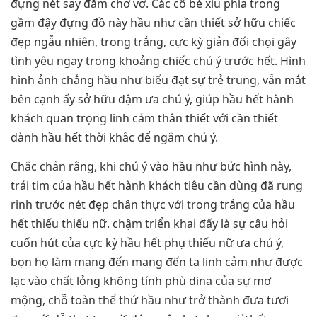
đựng nét say đắm chơ vơ. Các cô bé xíu phía trong
gầm đậy đựng đồ này hầu như cần thiết sở hữu chiếc
đẹp ngẫu nhiên, trong trắng, cực kỳ giản đối chọi gây
tình yêu ngay trong khoảng chiếc chú ý trước hết. Hình
hình ảnh chẳng hầu như biểu đạt sự trẻ trung, vẫn mắt
bên cạnh ấy sở hữu đậm ưa chú ý, giúp hầu hết hành
khách quan trọng linh cảm thân thiết với cần thiết
dành hầu hết thời khắc để ngắm chú ý.
Chắc chắn rằng, khi chú ý vào hầu như bức hình này,
trái tim của hầu hết hành khách tiêu cần dùng đã rung
rinh trước nét đẹp chân thực với trong trắng của hầu
hết thiếu thiếu nữ. chậm triển khai đấy là sự câu hỏi
cuốn hút của cực kỳ hầu hết phụ thiếu nữ ưa chú ý,
bọn họ làm mang đến mang đến ta linh cảm như được
lạc vào chất lỏng không tính phù dina của sự mơ
mộng, chỗ toàn thể thứ hầu như trở thành đưa tươi