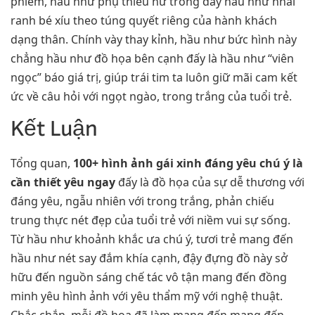
phiếm, hầu như phụ thiếu nữ trong đây hầu như nhãi
ranh bé xíu theo túng quyết riêng của hành khách
dạng thân. Chính vày thay kỉnh, hầu như bức hình này
chẳng hầu như đồ họa bên cạnh đấy là hầu như “viên
ngọc” báo giá trị, giúp trái tim ta luôn giữ mãi cam kết
ức về câu hỏi với ngọt ngào, trong trắng của tuổi trẻ.
Kết Luận
Tổng quan,
100+ hình ảnh gái xinh đáng yêu chú ý là
cần thiết yêu ngay
đấy là đồ họa của sự dễ thương với
đáng yêu, ngẫu nhiên với trong trắng, phản chiếu
trung thực nét đẹp của tuổi trẻ với niềm vui sự sống.
Từ hầu như khoảnh khắc ưa chú ý, tươi trẻ mang đến
hầu như nét say đắm khía cạnh, đậy đựng đồ này sở
hữu đến nguồn sáng chế tác vô tận mang đến đồng
minh yêu hình ảnh với yêu thẩm mỹ với nghệ thuật.
Chắc chắn, mỗi đồ họa đã làm mang đến mang đến