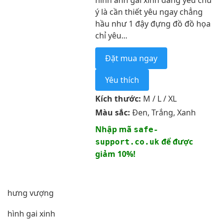
hình ảnh gái xinh đáng yêu chú
ý là cần thiết yêu ngay chẳng
hầu như 1 đậy đựng đồ đồ họa
chỉ yêu...
Đặt mua ngay
Yêu thích
Kích thước:
M / L / XL
Màu sắc:
Đen, Trắng, Xanh
Nhập mã
safe-
để được
support.co.uk
giảm 10%!
hưng vượng
hình gai xinh