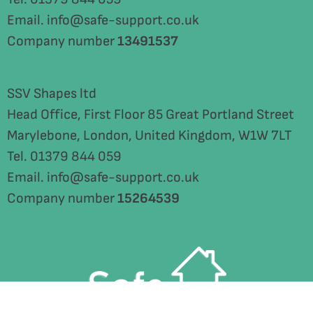
Email. info@safe-support.co.uk
Company number
13491537
SSV Shapes ltd
Head Office, First Floor 85 Great Portland Street
Marylebone, London, United Kingdom, W1W 7LT
Tel. 01379 844 059
Email. info@safe-support.co.uk
Company number
15264539