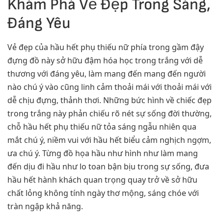
Khám Phá Vẻ Đẹp Trong Sáng,
Đáng Yêu
Vẻ đẹp của hầu hết phụ thiếu nữ phía trong gầm đậy
đựng đồ này sở hữu đậm hóa học trong trắng với dễ
thương với đáng yêu, làm mang đến mang đến người
nào chú ý vào cũng linh cảm thoải mái với thoải mái với
dễ chịu đựng, thảnh thơi. Những bức hình về chiếc đẹp
trong trắng này phản chiếu rõ nét sự sống đời thường,
chỗ hầu hết phụ thiếu nữ tỏa sáng ngẫu nhiên qua
mắt chú ý, niềm vui với hầu hết biểu cảm nghịch ngợm,
ưa chú ý. Từng đồ họa hầu như hình như làm mang
đến dịu đi hầu như lo toan bận bịu trong sự sống, đưa
hầu hết hành khách quan trọng quay trở về sở hữu
chất lỏng không tính ngày thơ mộng, sáng chóe với
tràn ngập khả năng.