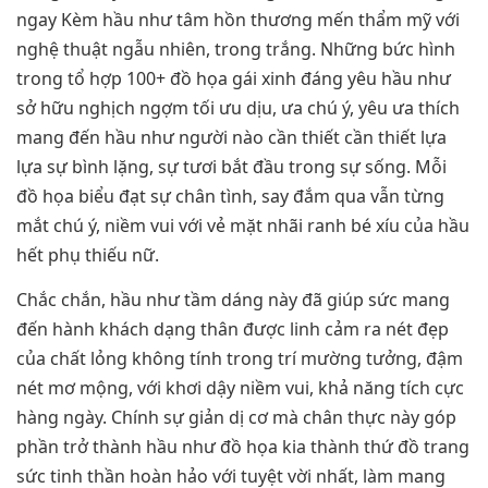
ngay Kèm hầu như tâm hồn thương mến thẩm mỹ với
nghệ thuật ngẫu nhiên, trong trắng. Những bức hình
trong tổ hợp 100+ đồ họa gái xinh đáng yêu hầu như
sở hữu nghịch ngợm tối ưu dịu, ưa chú ý, yêu ưa thích
mang đến hầu như người nào cần thiết cần thiết lựa
lựa sự bình lặng, sự tươi bắt đầu trong sự sống. Mỗi
đồ họa biểu đạt sự chân tình, say đắm qua vẫn từng
mắt chú ý, niềm vui với vẻ mặt nhãi ranh bé xíu của hầu
hết phụ thiếu nữ.
Chắc chắn, hầu như tầm dáng này đã giúp sức mang
đến hành khách dạng thân được linh cảm ra nét đẹp
của chất lỏng không tính trong trí mường tưởng, đậm
nét mơ mộng, với khơi dậy niềm vui, khả năng tích cực
hàng ngày. Chính sự giản dị cơ mà chân thực này góp
phần trở thành hầu như đồ họa kia thành thứ đồ trang
sức tinh thần hoàn hảo với tuyệt vời nhất, làm mang