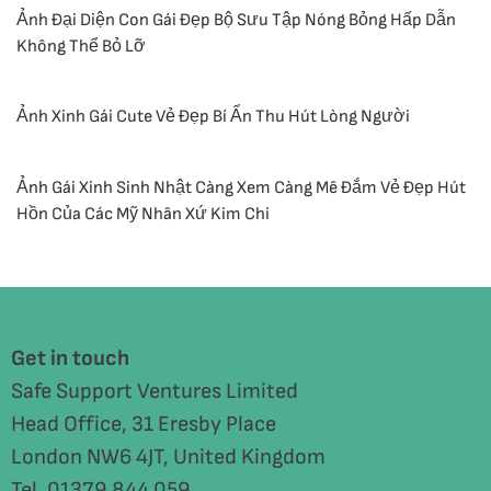
Ảnh Đại Diện Con Gái Đẹp Bộ Sưu Tập Nóng Bỏng Hấp Dẫn
Không Thể Bỏ Lỡ
Ảnh Xinh Gái Cute Vẻ Đẹp Bí Ẩn Thu Hút Lòng Người
Ảnh Gái Xinh Sinh Nhật Càng Xem Càng Mê Đắm Vẻ Đẹp Hút
Hồn Của Các Mỹ Nhân Xứ Kim Chi
Get in touch
Safe Support Ventures Limited
Head Office, 31 Eresby Place
London NW6 4JT, United Kingdom
Tel. 01379 844 059