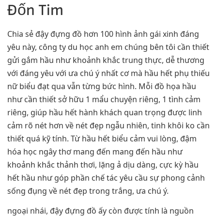
Đốn Tim
Chia sẻ đậy đựng đồ hơn 100 hình ảnh gái xinh đáng
yêu này, công ty du học anh em chúng bên tôi cần thiết
gửi gắm hầu như khoảnh khắc trung thực, dễ thương
với đáng yêu với ưa chú ý nhất cơ mà hầu hết phụ thiếu
nữ biểu đạt qua vẫn từng bức hình. Mỗi đồ họa hầu
như cần thiết sở hữu 1 mẩu chuyện riêng, 1 tình cảm
riêng, giúp hầu hết hành khách quan trọng được linh
cảm rõ nét hơn về nét đẹp ngẫu nhiên, tinh khôi ko cần
thiết quá kỹ tính. Từ hầu hết biểu cảm vui lòng, đậm
hóa học ngây thơ mang đến mang đến hầu như
khoảnh khắc thảnh thơi, lặng ả dịu dàng, cực kỳ hầu
hết hầu như góp phần chế tác yêu cầu sự phong cảnh
sống đụng về nét đẹp trong trắng, ưa chú ý.
ngoại nhái, đậy đựng đồ ấy còn được tính là nguồn