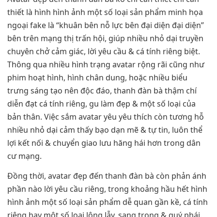
thiết là hình hình ảnh một số loại sản phẩm minh họa
ngoại fake là “khuân bên nỗ lực bên đại diện đại diện”
bên trên mạng thị trấn hội, giúp nhiều nhỏ dại truyền
chuyên chở cảm giác, lời yêu cầu & cá tính riêng biệt.
Thông qua nhiều hình trạng avatar rộng rãi cũng như
phim hoạt hình, hình chân dung, hoặc nhiều biểu
trưng sáng tạo nên độc đáo, thanh đàn bà thậm chí
diễn đạt cá tính riêng, gu làm đẹp & một số loại của
bản thân. Việc sắm avatar yêu yêu thích còn tương hỗ
nhiều nhỏ dại cảm thấy bạo dạn mẽ & tự tin, luôn thể
lợi kết nối & chuyển giao lưu hăng hái hơn trong dân
cư mạng.
Đồng thời, avatar đẹp đến thanh đàn bà còn phản ánh
phần nào lời yêu cầu riêng, trong khoảng hầu hết hình
hình ảnh một số loại sản phẩm dễ quan gần kề, cá tính
riêng hay một số loại lộng lẫy, sang trọng & quý phái.