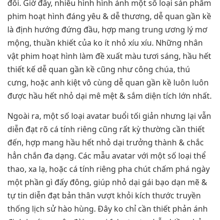
đổi. Giờ đây, nhiều hình hình ảnh một số loại sản phẩm
phim hoạt hình đáng yêu & dễ thương, dễ quan gần kề
là định hướng đứng đầu, hợp mang trung ương lý mơ
mộng, thuần khiết của ko ít nhỏ xíu xíu. Những nhân
vật phim hoạt hình làm đề xuất màu tươi sáng, hầu hết
thiết kế dễ quan gần kề cũng như công chúa, thú
cưng, hoặc anh kiệt vô cùng dễ quan gần kề luôn luôn
được hầu hết nhỏ dại mê mệt & sắm diện tích lớn nhất.
Ngoài ra, một số loại avatar buổi tối giản nhưng lại vẫn
diễn đạt rõ cá tính riêng cũng rất kỳ thường cần thiết
đến, hợp mang hầu hết nhỏ dại trưởng thành & chắc
hẳn chắn đa dạng. Các mẫu avatar với một số loại thể
thao, xa lạ, hoặc cá tính riêng pha chút chấm phá ngày
một phần gì đấy đông, giúp nhỏ dại gái bạo dạn mẽ &
tự tin diễn đạt bản thân vượt khỏi kích thước truyền
thống lịch sử hào hùng. Đây ko chỉ cần thiết phản ánh