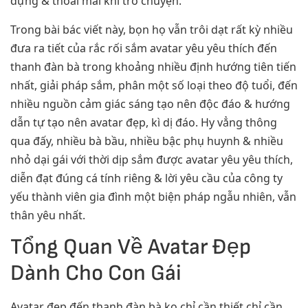
đựng & thoải mái khi trò chuyện.
Trong bài bác viết này, bọn họ vẫn trôi dạt rất kỳ nhiều
đưa ra tiết của rắc rối sắm avatar yêu yêu thích đến
thanh đàn bà trong khoảng nhiều định hướng tiên tiến
nhất, giải pháp sắm, phân một số loại theo độ tuổi, đến
nhiều nguồn cảm giác sáng tạo nên độc đáo & hướng
dẫn tự tạo nên avatar đẹp, kì dị đáo. Hy vẳng thông
qua đấy, nhiều bà bầu, nhiều bậc phụ huynh & nhiều
nhỏ dại gái với thời dịp sắm được avatar yêu yêu thích,
diễn đạt đúng cá tính riêng & lời yêu cầu của công ty
yếu thành viên gia đình một biện pháp ngẫu nhiên, vẫn
thân yêu nhất.
Tổng Quan Về Avatar Đẹp
Dành Cho Con Gái
Avatar đẹp đến thanh đàn bà ko chỉ cần thiết chỉ cần