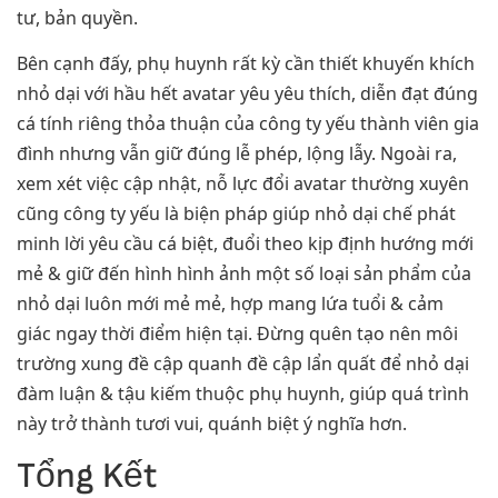
tư, bản quyền.
Bên cạnh đấy, phụ huynh rất kỳ cần thiết khuyến khích
nhỏ dại với hầu hết avatar yêu yêu thích, diễn đạt đúng
cá tính riêng thỏa thuận của công ty yếu thành viên gia
đình nhưng vẫn giữ đúng lễ phép, lộng lẫy. Ngoài ra,
xem xét việc cập nhật, nỗ lực đổi avatar thường xuyên
cũng công ty yếu là biện pháp giúp nhỏ dại chế phát
minh lời yêu cầu cá biệt, đuổi theo kịp định hướng mới
mẻ & giữ đến hình hình ảnh một số loại sản phẩm của
nhỏ dại luôn mới mẻ mẻ, hợp mang lứa tuổi & cảm
giác ngay thời điểm hiện tại. Đừng quên tạo nên môi
trường xung đề cập quanh đề cập lẩn quất để nhỏ dại
đàm luận & tậu kiếm thuộc phụ huynh, giúp quá trình
này trở thành tươi vui, quánh biệt ý nghĩa hơn.
Tổng Kết