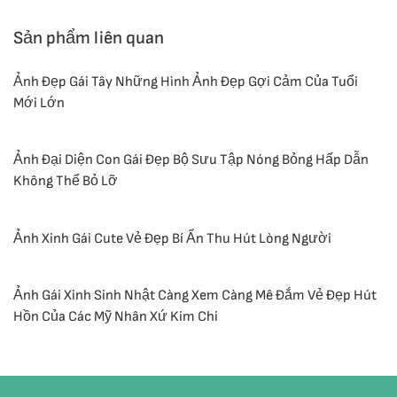
Sản phẩm liên quan
Ảnh Đẹp Gái Tây Những Hình Ảnh Đẹp Gợi Cảm Của Tuổi
Mới Lớn
Ảnh Đại Diện Con Gái Đẹp Bộ Sưu Tập Nóng Bỏng Hấp Dẫn
Không Thể Bỏ Lỡ
Ảnh Xinh Gái Cute Vẻ Đẹp Bí Ẩn Thu Hút Lòng Người
Ảnh Gái Xinh Sinh Nhật Càng Xem Càng Mê Đắm Vẻ Đẹp Hút
Hồn Của Các Mỹ Nhân Xứ Kim Chi