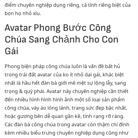
điểm chuyên nghiệp dụng riêng, cá tính riêng biệt của
bọn họ nhỏ xíu.
Avatar Phong Bước Công
Chúa Sang Chảnh Cho Con
Gái
Phong biện pháp công chúa luôn là vấn đề bất hủ
trong trái đất avatar của ko ít nhỏ dại gái, khác biệt
nhất là hầu hết đàn bà giới mê mệt sự lộng lẫy, sang
trọng & quý phái. Avatar này chuyên nghiệp cần thiết
đến nhiều hình hình hình ảnh một số loại sản phẩm
công chúa, váy áo lóng lánh, trang sức đẹp bậc nhất,
hoặc gương bên dễ quan gần kề, tinh rạng rỡ ràng.
Các đàn bà công chúa trong avatar còn thậm chí đính
kèm nhiều biểu trưng chuyên nghiệp dụng cũng như