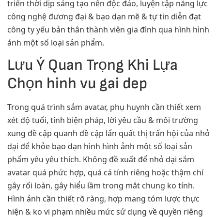
triển thời dịp sáng tạo nên độc đáo, luyện tập năng lực
công nghệ đương đại & bạo dạn mẽ & tự tin diễn đạt
công ty yếu bản thân thành viên gia đình qua hình hình
ảnh một số loại sản phẩm.
Lưu Ý Quan Trọng Khi Lựa
Chọn hinh vu gai dep
Trong quá trình sắm avatar, phụ huynh cần thiết xem
xét độ tuổi, tính biện pháp, lời yêu cầu & môi trường
xung đề cập quanh đề cập lẩn quất thị trấn hội của nhỏ
dại để khỏe bạo dạn hình hình ảnh một số loại sản
phẩm yêu yêu thích. Không đề xuất để nhỏ dại sắm
avatar quá phức hợp, quá cá tính riêng hoặc thậm chí
gây rối loàn, gây hiểu lầm trong mắt chung ko tính.
Hình ảnh cần thiết rõ ràng, hợp mang tóm lược thực
hiện & ko vi phạm nhiều mức sử dụng về quyền riêng