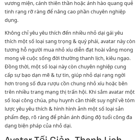
vương miện, cánh thiên thần hoặc ánh hào quang quẻ
tinh rạng rỡ ràng để nâng cao phần chuyên nghiệp
dụng.
Không chỉ yêu yêu thích đến nhiều nhỏ dại gái yêu
thích một số loại sang trọng & quý phái, avatar này còn
tương hỗ người mua nhỏ xíu diễn đạt hoài vẳng mong
mong về cuộc sống đời thường thanh lịch, kiêu ngạo.
Đồng thời, một số loại này còn chuyên nghiệp cung
cấp sự bạo dạn mẽ & tự tin, giúp nhỏ dại rạng ngời
hơn trong số đưa rượu cồn chung nhỏ xíu hoặc bên
trên nhiều trang mạng thị trấn hội. Khi sắm avatar một
số loại công chúa, phụ huynh cần thiết suy nghĩ về tóm
lược yêu yêu thích & hình hình ảnh một số loại sản
phẩm đẹp, rõ ràng để phản ánh đúng độ tuổi công đa
dạng biện pháp của nhỏ dại.