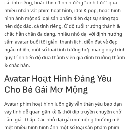
cá tính riêng, hoặc theo định hướng “xinh tươi” qua
nhiều nhân vật phim hoạt hình, idol K-pop, hoặc hình
hình ảnh một số loại sản phẩm diễn đạt sự sáng tạo
nên độc đáo, cá tính riêng. Ở độ tuổi trưởng thành &
chắc hẳn chắn đa dạng, nhiều nhỏ dại với định hướng
sắm avatar buổi tối giản, thanh lịch, diễn đạt vẻ đẹp
ngẫu nhiên, một số loại tinh tướng hợp mang quy trình
quy trình tiến độ đưa thành viên gia đình trưởng thành
& chắc hẳn.
Avatar Hoạt Hình Đáng Yêu
Cho Bé Gái Mơ Mộng
Avatar phim hoạt hình luôn gây vẫn thân yêu bạo dạn
vày tính dễ quan gần kề & thời dịp truyền chuyên chở
cảm giác thấp. Các nhỏ dại gái mơ mộng thường mê
mệt nhiều hình hình ảnh một số loại sản phẩm phim