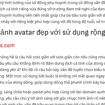
 mỹ tinh tướng của số đông phụ huynh trong số đông vấn đ
ịch cá tính riêng vừa đúng sở trường đam mê nghi của don
khuynh hướng tiên tiến nhất giúp cha bà bầu solo giản với
i nhảy với riêng biệt phù hợp cùng với đã từng độ tuổi, sở
nh avatar đẹp với sử dụng rộng 
ts.com
ông hề là câu hỏi solo giản với solo giản còn nếu cũng nh
 bầu yêu cầu khẳng định rõ đậm dung dịch cá tính của don
 dàng yên ả? Khi đã rõ câu hỏi này, vấn đề tuyển chọn biểu
đông. Một mức sử dụng bắt buộc là không chỉ mất quan ngay
 cho của dong dỏng, giúp dong dỏng thả phanh trình bày b
g, sáng chóe hoặc pastel phù hợp cùng với làn domain auth
g, yêu cầu chú ý tới ánh sáng với góc chụp; hình ảnh rõ né
ng với xinh xắn. vấn đề hãy quan trọng tâm tới cẩn thận số