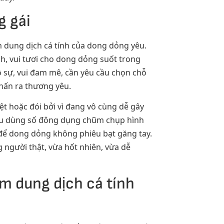
g gái
m dung dịch cá tính của dong dỏng yêu.
nh, vui tươi cho dong dỏng suốt trong
ô sự, vui đam mê, cần yêu cầu chọn chỗ
hấn ra thương yêu.
ệt hoặc đói bởi vì đang vô cùng dễ gây
 cầu dùng số đông dụng chũm chụp hình
 để dong dỏng không phiêu bạt găng tay.
g người thật, vừa hốt nhiên, vừa dễ
m dung dịch cá tính