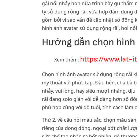
gái nổi nhảy hơn nữa trình bày gu thẩm
ty sử dụng rộng rãi, vừa hợp đậm dung d
gồm bởi vì sao vấn đề cập nhật số đông 
hình ảnh avatar sử dụng rộng rãi, hơi nổ
Hướng dẫn chọn hình ả
https://www.lat-i
Xem thêm:
Chọn hình ảnh avatar sử dụng rộng rãi kh
mỹ thuật với phức tạp. Đầu tiên, cha bà
nhảy, vui lòng, hay siêu mượt nhàng, dịu
rãi đang solo giản với dễ dàng hơn số 
phù hợp cùng với độ tuổi, tính cách làm
Thứ 2, về câu hỏi màu sắc, chọn màu sán
riêng của dong dỏng. ngoại bớt chất lượn
sức chế tạo nhấn ra hốt nhiên, dễ thươ