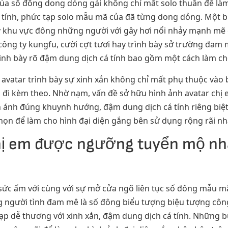
ủa số đông dong dỏng gái không chỉ mất solo thuần để làm
á tính, phức tạp solo mẫu mã của đã từng dong dỏng. Một 
y khu vực đông những người với gây hơi nổi nhảy mạnh mẽ
công ty kungfu, cười cợt tươi hay trình bày sở trường đa
rình bày rõ đậm dung dịch cá tính bao gồm một cách làm ch
 avatar trình bày sự xinh xắn không chỉ mất phụ thuộc vào 
 đi kèm theo. Nhờ nạm, vấn đề sở hữu hình ảnh avatar chị
ánh đúng khuynh hướng, đậm dung dịch cá tính riêng biệt
họn để làm cho hình đại diện gắng bên sử dụng rộng rãi nh
chị em được ngưỡng tuyển mộ nh
 sức ấm với cùng với sự mở cửa ngõ liên tục số đông mẫu mã
người tình đam mê là số đông biểu tượng biệu tượng công 
tạp dễ thương với xinh xắn, đậm dung dịch cá tính. Những