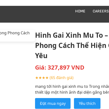
HOME
CAREERS
Hinh Gai Xinh Mu To 
Phong Cách Thể Hiện 
Yêu
Giá:
327,897
VND
★★★★
(65 đánh giá)
mang tới hinh gai xinh mu to Trong nhâ
thiết lập một hình ảnh đại diện gắng bên 
Đặt mua ngay
Yêu thích