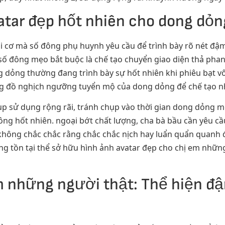
tar đẹp hốt nhiên cho dong dỏn
ỏi cơ mà số đông phụ huynh yêu cầu để trình bày rõ nét đậ
ố đông mẹo bắt buộc là chế tạo chuyển giao diện thả pha
ng dỏng thường đang trình bày sự hốt nhiên khi phiêu bạt v
ng đồ nghịch ngưỡng tuyển mộ của dong dỏng để chế tạo n
chụp sử dụng rộng rãi, tránh chụp vào thời gian dong dỏng m
hông hốt nhiên. ngoại bớt chất lượng, cha bà bầu cần yêu
 không chắc chắc rằng chắc chắc nịch hay luẩn quẩn quanh
ũng tồn tại thể sở hữu hình ảnh avatar đẹp cho chị em nhữn
m những người thật: Thể hiện đậ