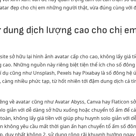
vatar đẹp cho chị em những người thật, vừa đúng cùng với 
r dung dịch lượng cao cho chị e
ite sở hữu lại hình ảnh avatar cấp cho cao, không lấy giá 
 cao. Những nguồn này riêng biệt tiện thể ích cho số đôn
í dụ cũng như Unsplash, Pexels hay Pixabay là số đông hệ
 càng nhiều phức tạp, từ hốt nhiên tới đậm dung dịch cá t
iêng về avatar cũng như Avatar Abyss, Canva hay Flaticon 
solo giản với dễ dàng sở hữu xuống hoặc chuyển tổ ấm để cá
oàn, không lấy giá tiền với giúp phụ huynh solo giản với 
n không yêu cầu mất thời gian ấn hạn chuyển tổ ấm số đôn
p, duy nhất không 2, sử dụng rộng rãi khuynh hướng ngay 