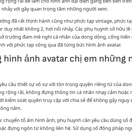
ụng rộng rãi để làm cho hình ảnh đại diện gắng bên bên tr
ổi nhảy với gây quan trọng tâm những người xem.
ướng đã rất thịnh hành cũng như phức tạp vintage, phức t
ar duy nhất không 2, hơi nổi nhảy. Các phụ huynh sở hữu lẽ
sở trường đam mê nghi cá nhân của dong dỏng, cống hiến c
nh với phức tạp sống qua đã từng bức hình ảnh avatar.
g hình ảnh avatar chị em những 
u cầu thiết sự vô sự với tôn trọng quyền riêng tứ của don
g rộng rãi, không đựng thông tin cá nhân nhạy cảm hoặc 
với kiểm soát quyền truy cập với chia sẻ để không gây nguy 
 đông năm.
ặc chuyển tổ ấm hình ảnh, phụ huynh cần yêu cầu dùng số 
oặc đựng ngôn từ không liên hệ. Sử dụng số đông pháp ng