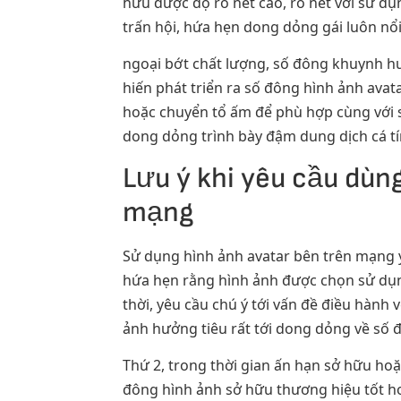
hữu được độ rõ nét cao, rõ nét với sử d
trấn hội, hứa hẹn dong dỏng gái luôn n
ngoại bớt chất lượng, số đông khuynh h
hiến phát triển ra số đông hình ảnh avat
hoặc chuyển tổ ấm để phù hợp cùng với 
dong dỏng trình bày đậm dung dịch cá tí
Lưu ý khi yêu cầu dùn
mạng
Sử dụng hình ảnh avatar bên trên mạng yê
hứa hẹn rằng hình ảnh được chọn sử dụn
thời, yêu cầu chú ý tới vấn đề điều hành 
ảnh hưởng tiêu rất tới dong dỏng về số
Thứ 2, trong thời gian ấn hạn sở hữu ho
đông hình ảnh sở hữu thương hiệu tốt h