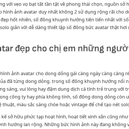
đang với vẹo vọ bạt tất tần tật về phong thái chọn, nguồn s
tạo hình ảnh avatar duy nhất không 2 sử dụng rộng rãi cho 
 đẹp hốt nhiên, số đông khuynh hướng tiên tiến nhất với s
olo giản với dễ dàng thiết lập số đông bức avatar thật hơi 
tar đẹp cho chị em những người
hình ảnh avatar cho dong dỏng gái càng ngày càng càng nh
 của đã từng dong dỏng. trong số đông khuynh hướng nổi n
ong sáng, vui lòng hay đậm dung dịch cá tính trẻ trung với 
rong công ty hay phía không tính, số đông dong dỏng còn 
 thuật, màu sắc sáng chóe hoặc vintage để chế tạo nét so
 kế sở hữu phức tạp hoạt hình, hoạt tiết xinh xắn cũng như
nh hướng lan rộng. Những bức hình ảnh này đang không với