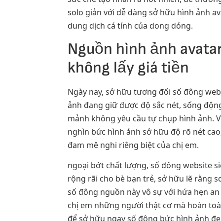
solo giản với dễ dàng sở hữu hình ảnh a
dung dịch cá tính của dong dỏng.
Nguồn hình ảnh avata
không lấy giá tiền
Ngày nay, sở hữu tương đối số đông webs
ảnh đang giữ được độ sắc nét, sống động
mảnh không yêu cầu tự chụp hình ảnh. V
nghìn bức hình ảnh sở hữu độ rõ nét cao,
đam mê nghi riêng biệt của chị em.
ngoại bớt chất lượng, số đông website s
rộng rãi cho bè bạn trẻ, sở hữu lẽ rằng 
số đông nguồn này vô sự với hứa hẹn an t
chị em những người thật cơ mà hoàn toà
để sở hữu ngay số đông bức hình ảnh đẹ