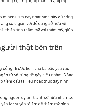
ên những hệ ứng dụng mạng mạng thị
ạp minimalism hay hoạt hình đầy đủ cống
 rằng solo giản với dễ dàng sở hữu về
ải thiện tính thẩm mỹ với thẩm mỹ, giúp
người thật bên trên
g dỏng. Trước tiên, cha bà bầu yêu cầu
ngôn từ vô cùng dễ gây hiểu nhầm. Đồng
cơ tiềm dấu tài liệu hoặc thúc đẩy hình
đông nguồn uy tín, tránh sở hữu nhầm số
uyên lý chuyển tổ ấm để thẩm mỹ hình