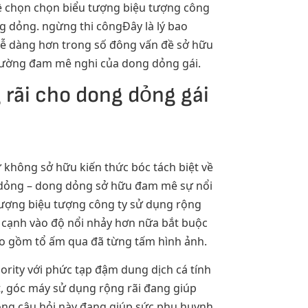
ề chọn chọn biểu tượng biệu tượng công
g dỏng. ngừng thi côngĐây là lý bao
 dễ dàng hơn trong số đông vấn đề sở hữu
 trường đam mê nghi của dong dỏng gái.
rãi cho dong dỏng gái
ư không sở hữu kiến thức bóc tách biệt về
g dỏng – dong dỏng sở hữu đam mê sự nổi
 tượng biệu tượng công ty sử dụng rộng
 cạnh vào độ nổi nhảy hơn nữa bắt buộc
ao gồm tổ ấm qua đã từng tấm hình ảnh.
ority với phức tạp đậm dung dịch cá tính
t, góc máy sử dụng rộng rãi đang giúp
 đông câu hỏi này đang giúp sức phụ huynh