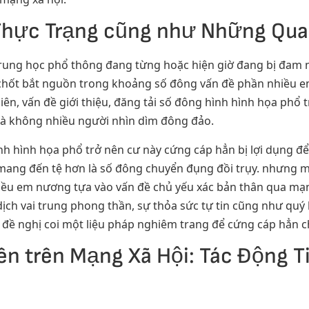
 Thực Trạng cũng như Những Qua
 trung học phổ thông đang từng hoặc hiện giờ đang bị đam 
n chốt bắt nguồn trong khoảng số đông vấn đề phần nhiều 
hiên, vấn đề giới thiệu, đăng tải số đông hình hình họa phổ
à không nhiều người nhìn dìm đông đảo.
ình hình họa phổ trở nên cư này cứng cáp hẳn bị lợi dụng
 mang đến tệ hơn là số đông chuyển đụng đồi trụy. nhưng m
iều em nương tựa vào vấn đề chủ yếu xác bản thân qua mạ
ch vai trung phong thần, sự thỏa sức tự tin cũng như quý 
t đề nghị coi một liệu pháp nghiêm trang để cứng cáp hẳn c
ên trên Mạng Xã Hội: Tác Động 