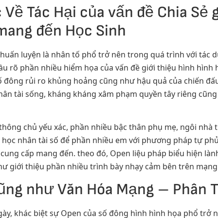
 Về Tác Hại của vấn đề Chia Sẻ 
mang đến Học Sinh
ấn luyện là nhân tố phổ trở nên trong quá trình với tác dụ
ầu rõ phần nhiều hiểm họa của vấn đề giới thiệu hình hình 
 đông rủi ro khủng hoảng cũng như hậu quả của chiến đấu
hân tài sống, kháng kháng xâm phạm quyền tây riêng cũng 
hông chủ yếu xác, phần nhiều bậc thân phụ mẹ, ngôi nhà tr
 lớp học nhân tài số để phần nhiều em với phương pháp tự 
cung cấp mang đến. theo đó, Open liệu pháp biểu hiện làn
ư giới thiệu phần nhiều trình bày nhạy cảm bên trên mạng 
cũng như Văn Hóa Mạng – Phân 
y, khác biệt sự Open của số đông hình hình họa phổ trở 