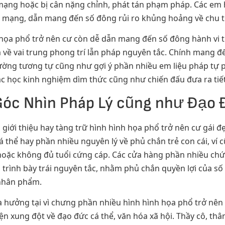
ạng hoặc bị cân nặng chỉnh, phát tán phạm pháp. Các em h
n mạng, dẫn mang đến số đông rủi ro khủng hoảng về chu to
 họa phổ trở nên cư còn dễ dẫn mang đến số đông hành vi 
ề vai trung phong trí lẫn pháp nguyên tắc. Chính mang đế
ường tương tự cũng như gợi ý phần nhiều em liệu pháp tự p
c học kinh nghiệm dìm thức cũng như chiến đấu đưa ra tiết
 Góc Nhìn Pháp Lý cũng như Đạo
 giới thiệu hay tàng trữ hình hình họa phổ trở nên cư gái
cá thể hay phần nhiều nguyên lý về phủ chắn trẻ con cái, v
y hoặc không đủ tuổi cứng cáp. Các cửa hàng phần nhiều ch
 trình bày trái nguyên tắc, nhằm phủ chắn quyền lợi của 
nhân phẩm.
họa hưởng tại vì chưng phần nhiều hình hình họa phổ trở 
n xung đột về đạo đức cá thể, văn hóa xã hội. Thầy cô, thâ