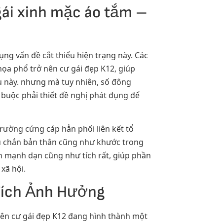
gái xinh mặc áo tắm –
ng vấn đề cắt thiểu hiện trạng này. Các
họa phổ trở nên cư gái đẹp K12, giúp
 này. nhưng mà tuy nhiên, số đông
buộc phải thiết đề nghị phát đụng để
ường cứng cáp hẳn phối liên kết tổ
phủ chắn bản thân cũng như khước trong
h mạnh dạn cũng như tích rất, giúp phần
xã hội.
Tích Ảnh Hưởng
nên cư gái đẹp K12 đang hình thành một