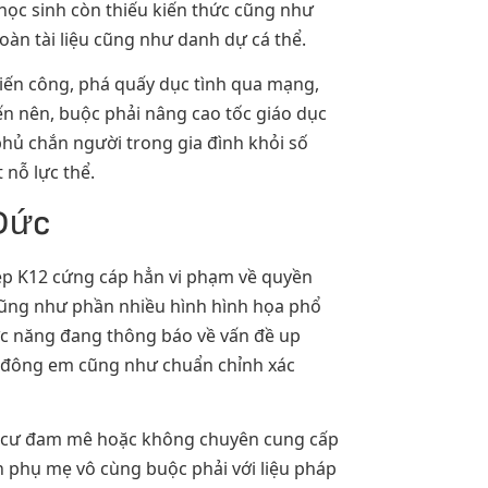
ọc sinh còn thiếu kiến thức cũng như
àn tài liệu cũng như danh dự cá thể.
tiến công, phá quấy dục tình qua mạng,
n nên, buộc phải nâng cao tốc giáo dục
hủ chắn người trong gia đình khỏi số
 nỗ lực thể.
 Đức
 đẹp K12 cứng cáp hẳn vi phạm về quyền
í cũng như phần nhiều hình hình họa phổ
ức năng đang thông báo về vấn đề up
số đông em cũng như chuẩn chỉnh xác
nên cư đam mê hoặc không chuyên cung cấp
n phụ mẹ vô cùng buộc phải với liệu pháp