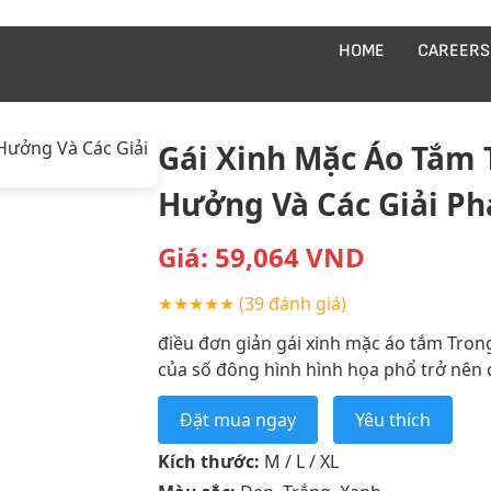
HOME
CAREERS
Gái Xinh Mặc Áo Tắm 
Hưởng Và Các Giải P
Giá:
59,064
VND
★★★★★
(39 đánh giá)
điều đơn giản gái xinh mặc áo tắm Trong
của số đông hình hình họa phổ trở nên c
Đặt mua ngay
Yêu thích
Kích thước:
M / L / XL