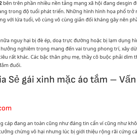
2
bên trên phần nhiều nền tảng mạng xã hội đang desgin đư
ang trong độ tuổi phát triển. Những hình hình họa phổ trở
 với lứa tuổi, vô cùng vô cùng giản đối kháng gây nên phầ
nữa nguy hại bị đè ép, doạ trực đường hoặc bị lạm dụng h
ọa hưởng nghiêm trọng mang đến vai trung phong trí, xây dừ
iêu rất khác. Các bậc thân phụ mẹ, thầy cô buộc phải dìm t
đắm đuối.
ia Sẻ gái xinh mặc áo tắm – Vấ
.com
 cáp đang an toàn cũng như đáng tin cẩn ví cũng như khô
tưởng chừng vô hại nhưng lúc bị giới thiệu rộng rãi cứng 