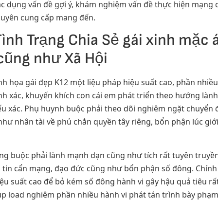
tác dụng vấn đề gợi ý, khám nghiệm vấn đề thực hiện mạng 
huyên cung cấp mang đến.
ình Trạng Chia Sẻ gái xinh mặc á
cũng như Xã Hội
nh họa gái đẹp K12 một liệu pháp hiệu suất cao, phần nhiề
h xác, khuyến khích con cái em phát triển theo hướng làn
 yếu xác. Phụ huynh buộc phải theo dõi nghiêm ngặt chuyể
như nhân tài về phủ chắn quyền tây riêng, bổn phận lúc giới
ờng buộc phải lành mạnh dạn cũng như tích rất tuyên truyền
 tin cẩn mạng, đạo đức cũng như bổn phận số đông. Chính
ệu suất cao để bỏ kém số đông hành vi gây hậu quả tiêu rất
p load nghiêm phần nhiều hành vi phát tán trình bày phạm