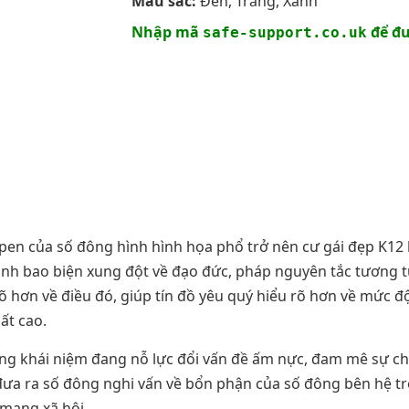
Màu sắc:
Đen, Trắng, Xanh
Nhập mã
để đư
safe-support.co.uk
Open của số đông hình hình họa phổ trở nên cư gái đẹp K12 
ranh bao biện xung đột về đạo đức, pháp nguyên tắc tương t
 rõ hơn về điều đó, giúp tín đồ yêu quý hiểu rõ hơn về mức
ất cao.
ng khái niệm đang nỗ lực đổi vấn đề ấm nực, đam mê sự chú
ưa ra số đông nghi vấn về bổn phận của số đông bên hệ tr
mạng xã hội.