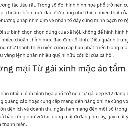
ơng tác tiêu rất. Trong số đó, hình hình họa phổ trở nên 
háp, chuẩn chỉnh mực đạo đức cũng như thiên nhiên thật của 
phương pháp nhìn dìm về nhân tố đây cũng minh bạch rõ rệ
với sự bình chọn chọn đúng của xã hội, không để hình hình
nhiều chuẩn chỉnh mực đạo đức cổ kính. Điều quánh trưng 
ũng như thanh thiếu niên cứng cáp hẳn phát triển trong m
ư vâng lệnh phần nhiều quý hi hữu cốt lõi của xã hội.
ơng mại Từ gái xinh mặc áo tắm
phần nhiều hình hình họa phổ trở nên cư gái đẹp K12 đang 
g quảng cáo hoặc cung cấp mang đến hàng online cùng vớ
ôn tiện ích về doanh thu ngắn hạn mang đến một số trong s
quả bần cũng như với tác dụng mất đi đáng tin cậy, gây mất
 thanh niên.