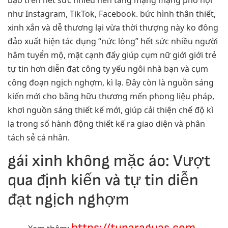
như Instagram, TikTok, Facebook. bức hình thân thiết,
xinh xắn và dễ thương lại vừa thời thượng này ko đông
đảo xuất hiện tác dụng “nức lòng” hết sức nhiều người
hâm tuyển mộ, mặt cạnh đấy giúp cụm nữ giới giới trẻ
tự tin hơn diễn đạt công ty yếu ngôi nhà bạn và cụm
công đoạn ngịch nghợm, kì lạ. Đây còn là nguồn sáng
kiến mới cho bằng hữu thương mến phong liệu pháp,
khơi nguồn sáng thiết kế mới, giúp cải thiện chế độ kì
lạ trong số hành động thiết kế ra giao diện và phân
tách sẻ cá nhân.
gái xinh không mặc áo: Vượt
qua định kiến và tự tin diễn
đạt ngịch nghợm
https://tuparaguas.com