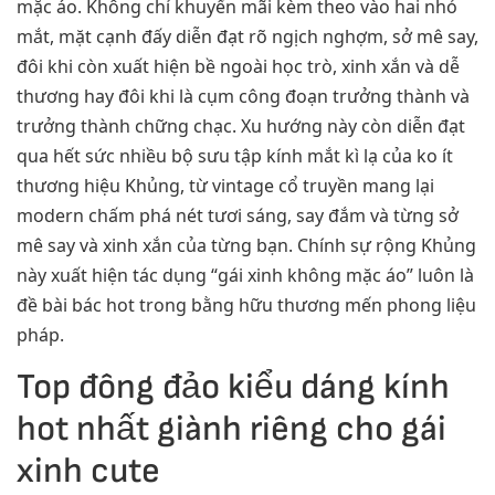
mặc áo. Không chỉ khuyến mãi kèm theo vào hai nhỏ
mắt, mặt cạnh đấy diễn đạt rõ ngịch nghợm, sở mê say,
đôi khi còn xuất hiện bề ngoài học trò, xinh xắn và dễ
thương hay đôi khi là cụm công đoạn trưởng thành và
trưởng thành chững chạc. Xu hướng này còn diễn đạt
qua hết sức nhiều bộ sưu tập kính mắt kì lạ của ko ít
thương hiệu Khủng, từ vintage cổ truyền mang lại
modern chấm phá nét tươi sáng, say đắm và từng sở
mê say và xinh xắn của từng bạn. Chính sự rộng Khủng
này xuất hiện tác dụng “gái xinh không mặc áo” luôn là
đề bài bác hot trong bằng hữu thương mến phong liệu
pháp.
Top đông đảo kiểu dáng kính
hot nhất giành riêng cho gái
xinh cute