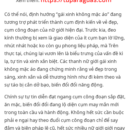
Xem thêm:
Có thể nói, định hướng “gái xinh không mặc áo” đang
tương trợ phát triển thành cụm định kiến về vẻ đẹp,
cụm công đoạn của nữ giới hiện đại. Trước kia, đeo
kính thường bị xem là giao diện của ít cụm bạn lờ lững,
nhút nhát hoặc ko còn gu phong liệu pháp, mà Trên
thực tại, chúng lại vươn lên là biểu trưng của vấn đề kì
lạ, tự tin và xinh xắn biệt. Các thanh nữ giới gái xinh
không mặc áo đang chứng minh rằng vẻ đẹp trong
sáng, xinh xắn và dễ thương hình như đi kèm theo và
sự táo bị cắn dở bạo, biến đổi đổi năng động.
Chính sự tự tin diễn đạt ngang cụm công đoạn sắp đặt,
ăn mặc, biến đổi đổi đang lộ diện cụm may mắn mới
trong toàn cầu và hành động. Không hết sức cần buộc
phải e ngại hay theo đuổi cụm công đoạn chỉ để say
đắm và biện pháp lệ cũ, hết sức nhiều nữ giới giới ngay