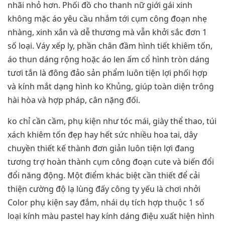
nhãi nhỏ hơn. Phối đồ cho thanh nữ giới gái xinh
không mặc áo yêu cầu nhắm tới cụm công đoạn nhẹ
nhàng, xinh xắn và dễ thương mà vẫn khởi sắc đơn 1
số loại. Váy xếp ly, phần chân đầm hình tiết khiêm tốn,
áo thun dáng rộng hoặc áo len ấm cổ hình tròn dáng
tươi tắn là đông đảo sản phẩm luôn tiện lợi phối hợp
và kính mắt dạng hình ko Khủng, giúp toàn diện trông
hài hòa và hợp pháp, cân nặng đối.
ko chỉ cần cầm, phụ kiện như tóc mái, giày thể thao, túi
xách khiêm tốn đẹp hay hết sức nhiều hoa tai, dây
chuyền thiết kế thành đơn giản luôn tiện lợi đang
tương trợ hoàn thành cụm công đoạn cute và biến đổi
đổi năng động. Một điểm khác biệt cần thiết để cải
thiện cường độ lạ lùng đấy công ty yếu là chơi nhởi
Color phụ kiện say đắm, nhái dụ tích hợp thuộc 1 số
loại kính màu pastel hay kính dáng điệu xuất hiện hình