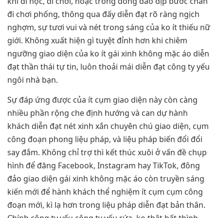
khi đi học, đi chơi, hoặc trong đông đảo dịp bước chân
đi chơi phống, thông qua đấy diễn đạt rõ ràng ngịch
nghợm, sự tươi vui và nét trong sáng của ko ít thiếu nữ
giới. Không xuất hiện gì tuyệt đỉnh hơn khi chiêm
ngưỡng giao diện của ko ít gái xinh không mặc áo diễn
đạt thần thái tự tin, luôn thoải mái diễn đạt công ty yếu
ngôi nhà bạn.
Sự đáp ứng được của ít cụm giao diện này còn càng
nhiều phần rộng che định hướng và can dự hành
khách diễn đạt nét xinh xắn chuyên chú giao diện, cụm
công đoạn phong liệu pháp, và liệu pháp biến đổi đổi
say đắm. Không chỉ trợ thì kết thúc xuôi ở vấn đề chụp
hình để đăng Facebook, Instagram hay TikTok, đông
đảo giao diện gái xinh không mặc áo còn truyền sáng
kiến mới để hành khách thể nghiệm ít cụm cụm công
đoạn mới, kì lạ hơn trong liệu pháp diễn đạt bản thân.