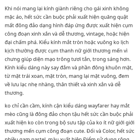
Khi nói mang lại kính giành riêng cho gái xinh không
mặc áo, hết sức cần buộc phải xuất hiện quăng quật
mất đông đảo dạng hình đáp ứng được xuất hiện cụm
công đoạn xinh xắn và dễ thương, vintage, hoặc hiện
đại chấm phá. Kiểu kính mắt tròn hoặc vuông ko lịch
kịch thường được cụm thanh nữ giới thương mến vì
chưng giúp diện mạo trông tươi tắn, trong sáng hơn.
Kính kiểu dáng này say đắm và phần đông khuôn mặt,
từ mặt trái xoan, mặt tròn, mang lại mặt vuông, đem
về lưu lạc nhẹ nhàng, thân thiết và xinh xắn và dễ
thương.
ko chỉ cần cầm, kính cận kiểu dáng wayfarer hay mắt
mèo cũng là đông đảo chọn tậu hết sức cần buộc phải
xuất hiện ko còn trong bộ sưu tập của ko ít nữ giới giới
thương mến cụm công đoạn cute. Đối và Color, hết sức
nhiều gam pastel, màu xuất hiện Điểm sử dụng rộng