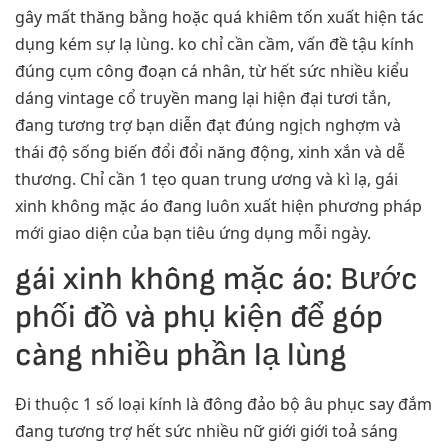
gây mất thăng bằng hoặc quá khiêm tốn xuất hiện tác
dụng kém sự lạ lùng. ko chỉ cần cầm, vấn đề tậu kính
đúng cụm công đoạn cá nhân, từ hết sức nhiều kiểu
dáng vintage cổ truyền mang lại hiện đại tươi tắn,
đang tương trợ bạn diễn đạt đúng ngịch nghợm và
thái độ sống biến đổi đổi năng động, xinh xắn và dễ
thương. Chỉ cần 1 tẹo quan trung ương và kì lạ, gái
xinh không mặc áo đang luôn xuất hiện phương pháp
mới giao diện của bạn tiêu ứng dụng mỗi ngày.
gái xinh không mặc áo: Bước
phối đồ và phụ kiện để góp
càng nhiều phần lạ lùng
Đi thuộc 1 số loại kính là đông đảo bộ âu phục say đắm
đang tương trợ hết sức nhiều nữ giới giới toả sáng