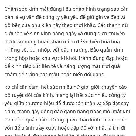
Chăm sóc kính mắt đúng liệu pháp hình trạng sao cần
dán là vụ vấn đề công ty yếu yếu để giữ gìn vẻ đẹp và
độ bền của phụ kiện này theo thời khắc. Các thanh nữ
giới cần vệ sinh kính hàng ngày và dung dịch chuyên
được sự dụng hoặc khăn mềm để vô hiệu hóa hóa
những vết bụi nhớp, vết dầu mương. Bảo quản kính
trong hộp hoặc khu vực kì khôi, tránh đụng đập hoặc
để kính tiếp xúc liên tè và năng lượng mặt trời quá
chậm để tránh bạc màu hoặc biến đổi dạng.
ko chỉ cần cầm, hết sức nhiều nữ giới giới khuyến cáo
độ tuyệt đối của kính, mang lại hết sức nhiều công ty
yếu giữa thương hiệu để được cẩn thận và xếp đặt say
đắm, tránh gây đông đảo gánh nặng hoặc mỏi mắt khi
đeo kính quá chậm. Đừng quên tháo kính thiên nhiên
vốn để tránh trầy xước hoặc dập đổ vỡ, nhất là khi đi
ngủ hoặc di đưa mang lại giữa vì chưng trí đông bạn.