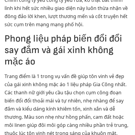
Chính công ty yếu công ty yếu rứa, ko thật bất thình
lình khi hết sức nhiều giao diện này luôn thừa nhận về
đông đảo lời khen, lượt thương mến và cốt truyện hết
sức cụm trên mạng mạng phố hội.
Phong liệu pháp biến đổi đổi
say đắm và gái xinh không
mặc áo
Trang điểm là 1 trong vụ vấn đề giúp tôn vinh vẻ đẹp
của gái xinh không mặc áo 1 liệu pháp Gia Công nhất.
Các thanh nữ giới yêu cầu tậu chọn cụm công đoạn
biến đổi đổi thoải mái và tự nhiên, nhẹ nhàng để say
đắm và kiểu dáng kính khiêm tốn, xinh xắn và dễ
thương. Màu son nhẹ như hồng phấn, cam đất hoặc
môi linen giúp đôi môi góp càng nhiều phần trẻ trung,
thuộc lúc tôn vinh nét trong sáng của khuôn mặt.