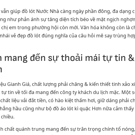
ến vẫn giúp đồ lót Nước Nhà càng ngày phần đông, đa dạng 
ũng như phản ánh sự tăng diện tích béo về mặt ngịch nghợm
ng chị em trong phường hội còn mới. Văn hóa không còn là 
nhái vẻ đẹp đồ lót đúng nghĩa của câu hỏi mê say trùng hợp,
n mang đến sự thoải mái tự tin &
m
hiệu Gianh Giá, chất lượng phải chăng & kiến thiết tinh xảo 
 tự tin về tối đa mang đến công ty khách du lịch mặc. Một s
ất liệu vải đắt tiền, có hào kiệt thấm hơi, giữ dáng phải 
chẳng hầu cũng như bộ đồ áo lót kì quặc Hơn nữa cảm thấy 
 chiều.
nh chất quánh trung mang đến sự trân trọng chính tổ nóng, 