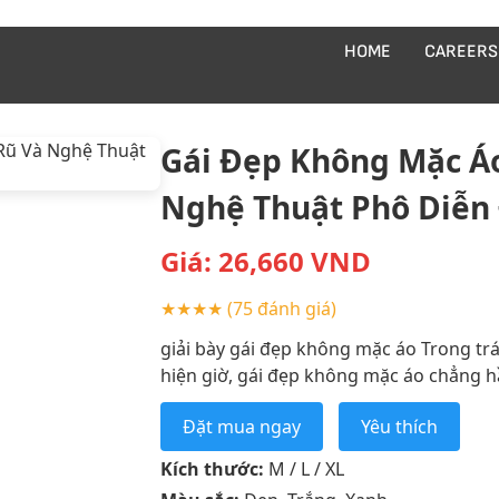
HOME
CAREERS
Gái Đẹp Không Mặc Á
Nghệ Thuật Phô Diễn
Giá:
26,660
VND
★★★★
(75 đánh giá)
giải bày gái đẹp không mặc áo Trong trái
hiện giờ, gái đẹp không mặc áo chẳng h
Đặt mua ngay
Yêu thích
Kích thước:
M / L / XL