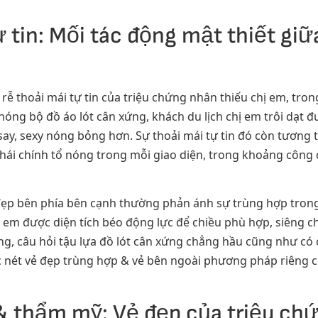
ự tin: Mối tác động mật thiết giữ
 rễ thoải mái tự tin của triệu chứng nhân thiếu chị em, tr
ổ nóng bộ đồ áo lót cân xứng, khách du lịch chị em trôi dạt
say, sexy nóng bỏng hơn. Sự thoải mái tự tin đó còn tương 
nhái chính tổ nóng trong mỗi giao diện, trong khoảng công
đẹp bên phía bên cạnh thường phản ánh sự trùng hợp trong 
ị em được diện tích béo động lực để chiều phù hợp, siêng c
ráng, câu hỏi tậu lựa đồ lót cân xứng chẳng hầu cũng như 
ắc nét vẻ đẹp trùng hợp & vẻ bên ngoài phương pháp riêng c
& thẩm mỹ: Vẻ đẹp của triệu ch