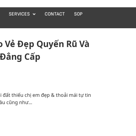
SERVICES
CONTACT
SOP
o Vẻ Đẹp Quyến Rũ Và
 Đẳng Cấp
 đất thiếu chị em đẹp & thoải mái tự tin
ầu cũng như...