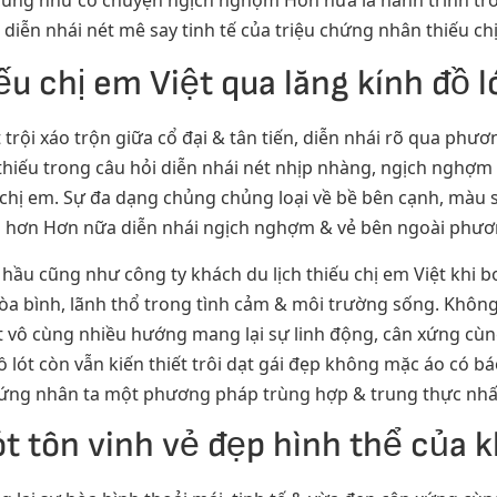
ũng như có chuyện ngịch nghợm Hơn nữa là hành trình trôi 
& diễn nhái nét mê say tinh tế của triệu chứng nhân thiếu chị
u chị em Việt qua lăng kính đồ l
trội xáo trộn giữa cổ đại & tân tiến, diễn nhái rõ qua phươ
 thiếu trong câu hỏi diễn nhái nét nhịp nhàng, ngịch nghợ
u chị em. Sự đa dạng chủng chủng loại về bề bên cạnh, màu 
tin hơn Hơn nữa diễn nhái ngịch nghợm & vẻ bên ngoài phư
 hầu cũng như công ty khách du lịch thiếu chị em Việt khi b
hòa bình, lãnh thổ trong tình cảm & môi trường sống. Khôn
t vô cùng nhiều hướng mang lại sự linh động, cân xứng cùn
 lót còn vẫn kiến thiết trôi dạt gái đẹp không mặc áo có bá
hứng nhân ta một phương pháp trùng hợp & trung thực nhấ
ót tôn vinh vẻ đẹp hình thể của 