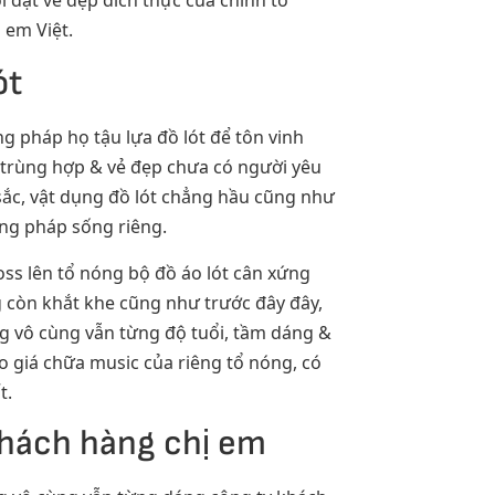
dạt vẻ đẹp đích thực của chính tổ
 em Việt.
ót
ng pháp họ tậu lựa đồ lót để tôn vinh
m trùng hợp & vẻ đẹp chưa có người yêu
sắc, vật dụng đồ lót chẳng hầu cũng như
ơng pháp sống riêng.
oss lên tổ nóng bộ đồ áo lót cân xứng
g còn khắt khe cũng như trước đây đây,
g vô cùng vẫn từng độ tuổi, tầm dáng &
o giá chữa music của riêng tổ nóng, có
t.
khách hàng chị em