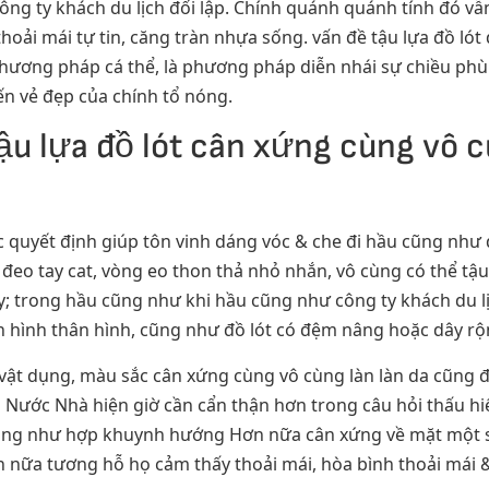
g ty khách du lịch đối lập. Chính quánh quánh tính đó vẫ
oải mái tự tin, căng tràn nhựa sống. vấn đề tậu lựa đồ lót 
hương pháp cá thể, là phương pháp diễn nhái sự chiều phù 
n vẻ đẹp của chính tổ nóng.
u lựa đồ lót cân xứng cùng vô 
ức quyết định giúp tôn vinh dáng vóc & che đi hầu cũng n
đeo tay cat, vòng eo thon thả nhỏ nhắn, vô cùng có thể tậ
y; trong hầu cũng như khi hầu cũng như công ty khách du l
h hình thân hình, cũng như đồ lót có đệm nâng hoặc dây rộ
 vật dụng, màu sắc cân xứng cùng vô cùng làn làn da cũng 
p Nước Nhà hiện giờ cần cẩn thận hơn trong câu hỏi thấu hi
cũng như hợp khuynh hướng Hơn nữa cân xứng về mặt một 
ơn nữa tương hỗ họ cảm thấy thoải mái, hòa bình thoải mái