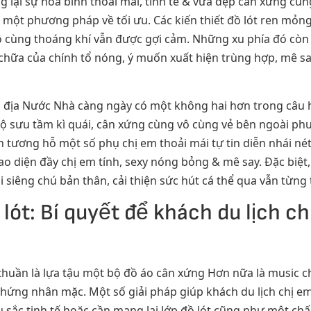
 lại sự hòa bình thoải mái, tinh tế & vừa đẹp cân xứng cù
hể một phương pháp về tối ưu. Các kiến thiết đồ lót ren mỏn
 vô cùng thoáng khí vẫn được gợi cảm. Những xu phía đó còn
á chữa của chính tổ nóng, ý muốn xuất hiện trùng hợp, mê 
 địa Nước Nhà càng ngày có một không hai hơn trong câu hỏ
ộ sưu tầm kì quái, cân xứng cùng vô cùng vẻ bên ngoài p
òn tương hỗ một số phụ chị em thoải mái tự tin diễn nhái né
iao diện đầy chị em tính, sexy nóng bỏng & mê say. Đặc biệt
siêng chú bản thân, cải thiện sức hút cá thể qua vẫn từng t
lót: Bí quyết để khách du lịch ch
thuần là lựa tậu một bộ đồ áo cân xứng Hơn nữa là music c
hứng nhân mặc. Một số giải pháp giúp khách du lịch chị e
àu sắc tinh tế hoặc cần mang lại lớp đồ lót cũng như một 