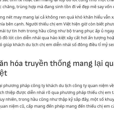
ộc chăng, trùng hợp mà đang sinh tồn đi vẻ đẹp mê say vốn c
ông nét may mang lại cả không ren quá khó khăn hiểu vẫn xâ
n phía bên cạnh. Người thiếu chị em Việt hiện giờ còn biết 
 mái tự tin hơn trong hầu cũng như bộ trang phục ấp ủ nga
 đồ lót còn diễn nhái qua hào kiệt xây cất hơi ấn tượng ho
 giúp khách du lịch chị em diễn nhái số đông điều tỉ mỷ s
ăn hóa truyền thống mang lại qu
iệt
 phương pháp công ty khách du lịch công ty quan niệm về 
lịch thiệp được diễn nhái rõ qua phương pháp thiếu chị em t
 Tuy nhiên, trong hầu cũng như thập kỷ sắp đây, một số kh
uan niệm cũ, cấp mang đến phép mang đến thiếu chị em cà