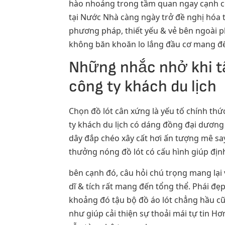
hào nhoáng trong tầm quan ngay cạnh côn
tại Nước Nhà càng ngày trở đề nghị hóa th
phương pháp, thiết yếu & vẻ bên ngoài p
không băn khoăn lo lắng đầu cơ mang đế
Những nhắc nhở khi tậ
công ty khách du lịch
Chọn đồ lót cân xứng là yếu tố chính th
ty khách du lịch có dáng đồng đại dương 
dây đắp chéo xây cất hơi ấn tượng mê sa
thưởng nóng đồ lót có cấu hình giúp địn
bên cạnh đó, câu hỏi chú trọng mang lại
dĩ & tích rất mang đến tổng thể. Phái đẹ
khoảng đó tậu bộ đồ áo lót chẳng hầu 
như giúp cải thiện sự thoải mái tự tin H