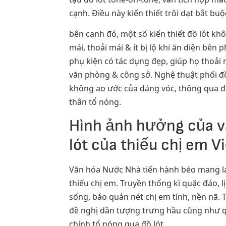
cạnh. Điều này kiến thiết trôi dạt bắt bu
bên cạnh đó, một số kiến thiết đồ lót kh
mái, thoải mái & ít bị lộ khi ăn diện bê
phụ kiện có tác dụng đẹp, giúp họ thoải
văn phòng & công sở. Nghệ thuật phối đồ
không ao ước của dáng vóc, thông qua đó
thân tổ nóng.
Hình ảnh hưởng của v
lót của thiếu chị em V
Văn hóa Nước Nhà tiến hành béo mang lại
thiếu chị em. Truyền thống kì quặc đáo, 
sống, bảo quản nét chị em tính, nền nã.
đề nghị dần tượng trưng hầu cũng như q
chính tổ nóng qua đồ lót.