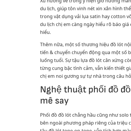
Xu hướng về trong y hiện giờ hướng mang
du lịch, giúp tôn vinh nét xin xắn hình t
trong vật dụng vải lụa satin hay cotton
du lịch chị em càng ngày hiểu rõ báo gi
hiểu.
Thêm nữa, một số thương hiệu đồ lót nội
tiến & chuyển chuyển động qua một số b
luống tuổi. Sự tậu lựa đồ lót cân xứng c
từng cung bậc tình cảm, vẫn kiến thiết g
chị em noi gương sự tự nhà trong câu hỏi 
Nghệ thuật phối đồ đồ 
mê say
Phối đồ đồ lót chẳng hầu cũng như solo 
bên ngoài phương pháp riêng của triệu c
tậu đồ lót tone-on-tone, vẫn tích hợp m