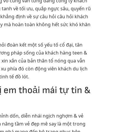
ng vô cùng vẫn từng dáng công ty khách
g tanh về tối ưu, quắp ngực sâu, quyến rũ
 khẳng định về sự câu hỏi câu hỏi khách
say mà hoàn toàn không hết sức khó khăn
i đoàn kết một số yếu tố cổ đại, tân
hương pháp sống của khách hàng teen &
t xin xắn của bản thân tổ nóng qua vẫn
, xu phía đó còn động viên khách du lịch
inh tế đồ lót.
ị em thoải mái tự tin &
hỉnh dốn, diễn nhái ngịch nghợm & vẻ
m nâng tầm vẻ đẹp mê say là một trong
chấm phá mang đến bộ trang phục bên