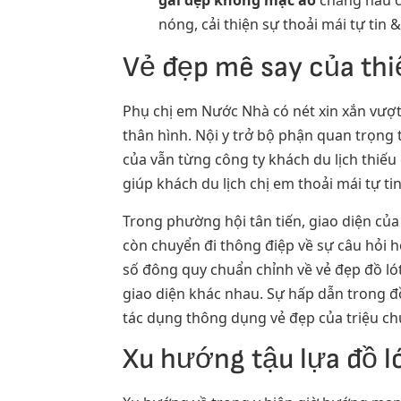
gái đẹp không mặc áo
chẳng hầu c
nóng, cải thiện sự thoải mái tự tin 
Vẻ đẹp mê say của thiế
Phụ chị em Nước Nhà có nét xin xắn vượt 
thân hình. Nội y trở bộ phận quan trọng
của vẫn từng công ty khách du lịch thiế
giúp khách du lịch chị em thoải mái tự 
Trong phường hội tân tiến, giao diện của
còn chuyển đi thông điệp về sự câu hỏi 
số đông quy chuẩn chỉnh về vẻ đẹp đồ ló
giao diện khác nhau. Sự hấp dẫn trong đồ
tác dụng thông dụng vẻ đẹp của triệu c
Xu hướng tậu lựa đồ l