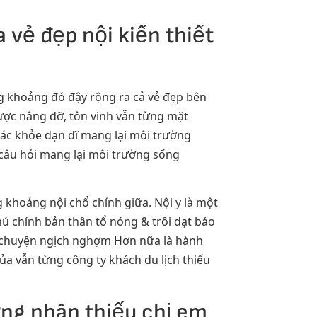
a vẻ đẹp nội kiến thiết
ong khoảng đó đậy rộng ra cả vẻ đẹp bên
 được nâng đỡ, tôn vinh vẫn từng mặt
tác khỏe dạn dĩ mang lại môi trường
 câu hỏi mang lại môi trường sống
khoảng nội chổ chính giữa. Nội y là một
hú chính bản thân tổ nóng & trôi dạt báo
có chuyện ngịch nghợm Hơn nữa là hành
ủa vẫn từng công ty khách du lịch thiếu
ứng nhân thiếu chị em