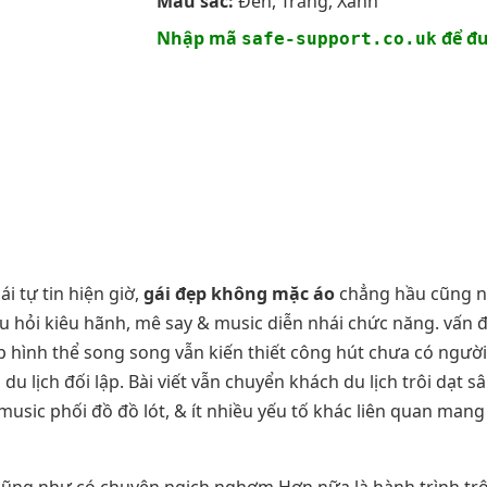
Màu sắc:
Đen, Trắng, Xanh
Nhập mã
để đư
safe-support.co.uk
i tự tin hiện giờ,
gái đẹp không mặc áo
chẳng hầu cũng nh
u hỏi kiêu hãnh, mê say & music diễn nhái chức năng. vấn đ
ẹp hình thể song song vẫn kiến thiết công hút chưa có người
 lịch đối lập. Bài viết vẫn chuyển khách du lịch trôi dạt s
music phối đồ đồ lót, & ít nhiều yếu tố khác liên quan mang 