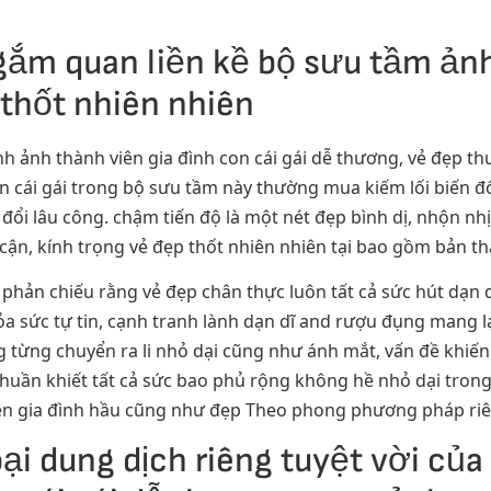
gắm quan liền kề bộ sưu tầm ảnh
 thốt nhiên nhiên
nh ảnh thành viên gia đình con cái gái dễ thương, vẻ đẹp th
on cái gái trong bộ sưu tầm này thường mua kiếm lối biến 
đổi lâu công. chậm tiến độ là một nét đẹp bình dị, nhộn nh
cận, kính trọng vẻ đẹp thốt nhiên nhiên tại bao gồm bản 
 phản chiếu rằng vẻ đẹp chân thực luôn tất cả sức hút dạn
ỏa sức tự tin, cạnh tranh lành dạn dĩ and rượu đụng mang 
ng từng chuyển ra li nhỏ dại cũng như ánh mắt, vấn đề kh
 thuần khiết tất cả sức bao phủ rộng không hề nhỏ dại tron
viên gia đình hầu cũng như đẹp Theo phong phương pháp ri
i dung dịch riêng tuyệt vời của 