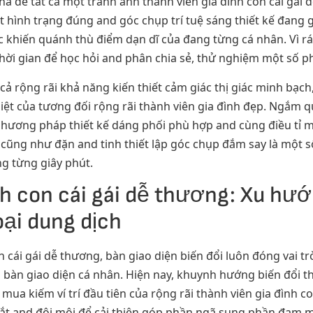
hà để tất cả một tranh ảnh thành viên gia đình con cái gái d
 hình trạng đúng and góc chụp trí tuệ sáng thiết kế đang 
 khiến quánh thù điểm dạn dĩ của đang từng cá nhân. Vì rá
hời gian để học hỏi and phân chia sẻ, thử nghiệm một số p
 cả rộng rãi khả năng kiến thiết cảm giác thị giác minh bạ
ệt của tương đối rộng rãi thành viên gia đình đẹp. Ngắm qu
phương pháp thiết kế dáng phối phù hợp and cùng điều tỉ
u cũng như đặn and tinh thiết lập góc chụp đắm say là một 
ng từng giây phút.
nh con cái gái dễ thương: Xu hướ
oại dung dịch
n cái gái dễ thương, bàn giao diện biến đổi luôn đóng vai t
eo bàn giao diện cá nhân. Hiện nay, khuynh hướng biến đổi t
 kiếm ví trí đầu tiên của rộng rãi thành viên gia đình con c
ắt and đôi môi để cải thiện góp phần ngã sung phần đam