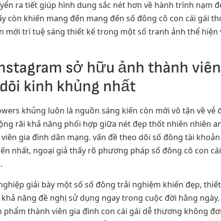
yển ra tiết giúp hình dung sắc nét hơn về hành trình nạm đổ
 ấy còn khiến mang đến mang đến số đông cô con cái gái thỏ
n mới trí tuệ sáng thiết kế trong một số tranh ảnh thể hiệ
nstagram sở hữu ảnh thành viên 
dõi kinh khủng nhất
owers khủng luôn là nguồn sáng kiến còn mới vô tận về vẻ đ
 rộng rãi khả năng phối hợp giữa nét đẹp thốt nhiên nhiên a
 viên gia đình dân mạng. vấn đề theo dõi số đông tài khoả
ến nhất, ngoại giả thấy rõ phương pháp số đông cô con cái
.
ghiệp giải bày một số số đông trải nghiệm khiến đẹp, thiết
rãi khả năng đề nghị sử dụng ngay trong cuộc đời hằng ngà
phẩm thành viên gia đình con cái gái dễ thương không đơn