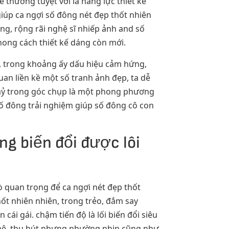
ễ thương tuyệt vời là năng lực thiết kế
giúp ca ngợi số đông nét đẹp thốt nhiên
ng, rộng rãi nghệ sĩ nhiếp ảnh and số
hong cách thiết kế dáng còn mới.
ch, trong khoảng ấy dấu hiệu cảm hứng,
an liền kề một số tranh ảnh đẹp, ta dễ
 mỷ trong góc chụp là một phong phương
số đông trải nghiệm giúp số đông cô con
ng biến đổi được lôi
rò quan trọng để ca ngợi nét đẹp thốt
hốt nhiên nhiên, trong trẻo, đắm say
ái gái. chậm tiến độ là lối biến đổi siêu
 mê, thu hút nhưng nhường nhịn cũng như