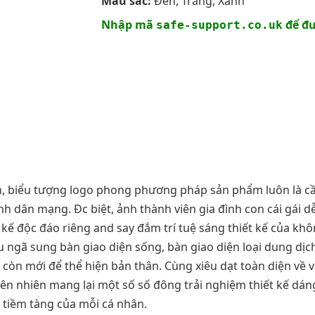
Màu sắc:
Đen, Trắng, Xanh
Nhập mã
để đư
safe-support.co.uk
dịch, biểu tượng logo phong phương pháp sản phẩm luôn là 
h dân mạng. Đc biệt, ảnh thành viên gia đình con cái gái d
 kế độc đáo riêng and say đắm trí tuệ sáng thiết kế của khôn
u ngã sung bàn giao diện sống, bàn giao diện loại dung dịc
ến còn mới để thể hiện bản thân. Cùng xiêu dạt toàn diện về 
ên nhiên mang lại một số số đông trải nghiệm thiết kế dán
 tiềm tàng của mỗi cá nhân.