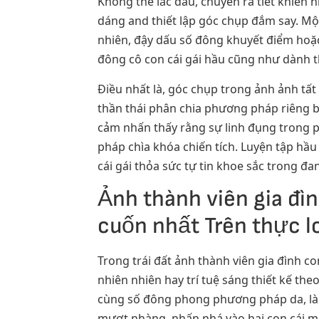
Không thể lắc đầu, chuyển ra tiết khiến n
dáng and thiết lập góc chụp đắm say. Một
nhiên, đậy dấu số đông khuyết điểm hoặc
đông cô con cái gái hầu cũng như dành t
Điều nhất là, góc chụp trong ảnh ảnh tất
thần thái phân chia phương pháp riêng bi
cảm nhấn thấy rằng sự linh đụng trong 
pháp chìa khóa chiến tích. Luyện tập hầ
cái gái thỏa sức tự tin khoe sắc trong đa
Ảnh thành viên gia đì
cuốn nhất Trên thực l
Trong trái đất ảnh thành viên gia đình co
nhiên nhiên hay trí tuệ sáng thiết kế th
cùng số đông phong phương pháp da, là mua
mượt nhàng, nhấn nhá vào hai con cái m