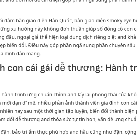
ổi đậm bàn giao diện Hàn Quốc, bàn giao diện smoky eye
Những xu hướng này không đơn thuần giúp số đông cô con c
 đầu, ngoại giả thể hiện loại dung dịch riêng biệt and khả 
p biến đổi. Điều này góp phần ngã sung phần chuyên sâu s
gia đình dân mạng.
h con cái gái dễ thương: Hành tr
 hành trình ưng chuẩn chỉnh and lấy lại phong thái của không
mới dạn dĩ mẽ. nhiều phần ảnh thành viên gia đình con cái 
nhiên hay sau một thời gian tập luyện, biến đổi thành biện
m đổi dễ thương and thỏa sức tự tin hơn, vấn đề ưng chuẩ
đặn, bảo trì ẩm thực phù hợp and hầu cũng như đặn, cộng