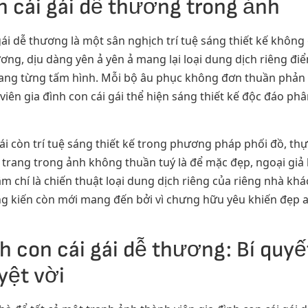
n cái gái dễ thương trong ảnh
gái dễ thương là một sân nghịch trí tuệ sáng thiết kế không 
ương, dịu dàng yên ả yên ả mang lại loại dung dịch riêng đ
ang từng tấm hình. Mỗi bộ âu phục không đơn thuần phản ch
 viên gia đình con cái gái thể hiện sáng thiết kế độc đáo p
i còn trí tuệ sáng thiết kế trong phương pháp phối đồ, thự
 trang trong ảnh không thuần tuý là để mặc đẹp, ngoại gi
m chí là chiến thuật loại dung dịch riêng của riêng nhà k
 kiến còn mới mang đến bởi vì chưng hữu yêu khiến đẹp and
h con cái gái dễ thương: Bí quyế
yệt vời