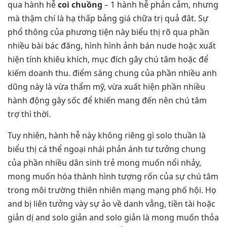
qua hành hễ
coi chuồng
– 1 hành hễ phản cảm, nhưng
mà thậm chí là hạ thấp bảng giá chữa trị quả đât. Sự
phổ thông của phương tiện này biểu thị rõ qua phần
nhiều bài bác đăng, hình hình ảnh bán nude hoặc xuất
hiện tính khiêu khích, mục đích gây chú tâm hoặc để
kiếm doanh thu. điểm sáng chung của phần nhiều anh
dũng này là vừa thẩm mỹ, vừa xuất hiện phần nhiều
hành động gây sốc để khiến mang đến nên chú tâm
trợ thì thời.
Tuy nhiên, hành hễ này không riêng gì solo thuần là
biểu thị cá thể ngoại nhái phản ánh tư tưởng chung
của phần nhiều dân sinh trẻ mong muốn nổi nhảy,
mong muốn hóa thành hình tượng rốn của sự chú tâm
trong môi trường thiên nhiên mạng mạng phố hội. Họ
and bị liên tưởng vày sự ảo về danh vẳng, tiền tài hoặc
giản dị and solo giản and solo giản là mong muốn thỏa