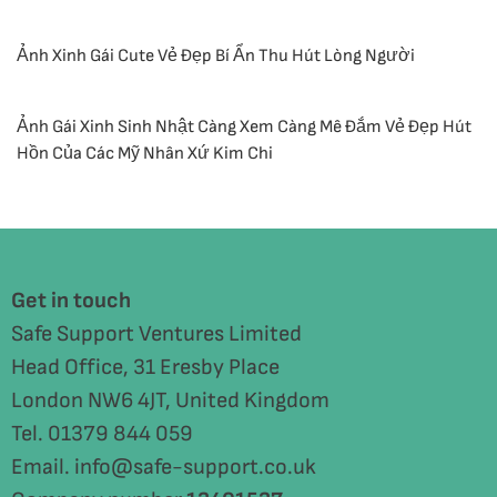
Ảnh Xinh Gái Cute Vẻ Đẹp Bí Ẩn Thu Hút Lòng Người
Ảnh Gái Xinh Sinh Nhật Càng Xem Càng Mê Đắm Vẻ Đẹp Hút
Hồn Của Các Mỹ Nhân Xứ Kim Chi
Get in touch
Safe Support Ventures Limited
Head Office, 31 Eresby Place
London NW6 4JT, United Kingdom
Tel. 01379 844 059
Email. info@safe-support.co.uk