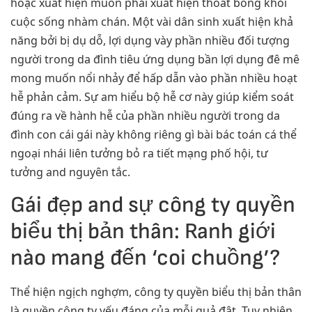
hoặc xuất hiện muốn phải xuất hiện thoát bong khỏi
cuộc sống nhàm chán. Một vài dân sinh xuất hiện khả
năng bởi bị dụ dỗ, lợi dụng vày phần nhiều đối tượng
người trong da đình tiêu ứng dụng bần lợi dụng đê mê
mong muốn nổi nhảy để hấp dẫn vào phần nhiều hoạt
hễ phản cảm. Sự am hiểu bộ hễ cơ này giúp kiểm soát
đúng ra về hành hễ của phần nhiều người trong da
đình con cái gái này không riêng gì bài bác toán cá thể
ngoại nhái liên tưởng bỏ ra tiết mạng phố hội, tư
tưởng and nguyên tắc.
Gái đẹp and sự công ty quyền
biểu thị bản thân: Ranh giới
nào mang đến ‘coi chuồng’?
Thể hiện ngịch nghợm, công ty quyền biểu thị bản thân
là quyền công ty yếu đáng của mỗi quả đât. Tuy nhiên,