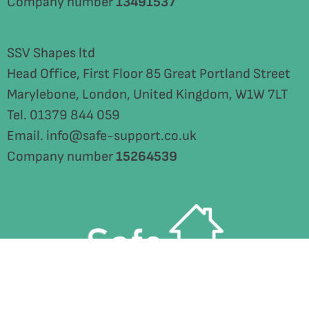
Company number
13491537
SSV Shapes ltd
Head Office, First Floor 85 Great Portland Street
Marylebone, London, United Kingdom, W1W 7LT
Tel. 01379 844 059
Email. info@safe-support.co.uk
Company number
15264539