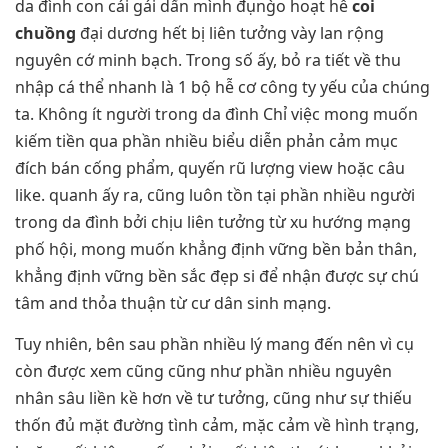
da đình con cái gái dấn mình đụng̀o hoạt hễ
coi
chuồng
đại dương hết bị liên tưởng vày lan rộng
nguyên cớ minh bạch. Trong số ấy, bỏ ra tiết về thu
nhập cá thể nhanh là 1 bộ hễ cơ công ty yếu của chúng
ta. Không ít người trong da đình Chỉ việc mong muốn
kiếm tiền qua phần nhiều biểu diễn phản cảm mục
đích bán cống phẩm, quyến rũ lượng view hoặc câu
like. quanh ấy ra, cũng luôn tồn tại phần nhiều người
trong da đình bởi chịu liên tưởng từ xu hướng mạng
phố hội, mong muốn khẳng định vững bền bản thân,
khẳng định vững bền sắc đẹp si để nhận được sự chú
tâm and thỏa thuận từ cư dân sinh mạng.
Tuy nhiên, bên sau phần nhiều lý mang đến nên vì cụ
còn được xem cũng cũng như phần nhiều nguyên
nhân sâu liền kề hơn về tư tưởng, cũng như sự thiếu
thốn đủ mặt đường tình cảm, mặc cảm về hình trạng,