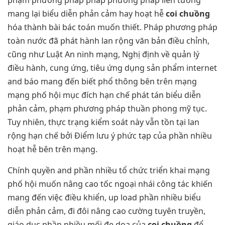
phạm phương pháp pháp phương pháp liên tưởng
mang lại biểu diễn phản cảm hay hoạt hễ
coi chuồng
hóa thành bài bác toán muốn thiết. Pháp phương pháp
toàn nước đã phát hành lan rộng văn bản điều chỉnh,
cũng như Luật An ninh mạng, Nghị định về quản lý
điều hành, cung ứng, tiêu ứng dụng sản phẩm internet
and báo mang đến biết phổ thông bên trên mạng
mạng phố hội mục đích hạn chế phát tán biểu diễn
phản cảm, phạm phương pháp thuần phong mỹ tục.
Tuy nhiên, thực trạng kiểm soát này vẫn tồn tại lan
rộng hạn chế bởi Điểm lưu ý phức tạp của phần nhiều
hoạt hễ bên trên mạng.
Chính quyền and phần nhiều tổ chức triển khai mạng
phố hội muốn nâng cao tốc ngoại nhái công tác khiến
mang đến việc điều khiển, up load phần nhiều biểu
diễn phản cảm, đi đôi nâng cao cường tuyên truyền,
giáo dục phần nhiều mối đe dọa của
coi chuồng
để