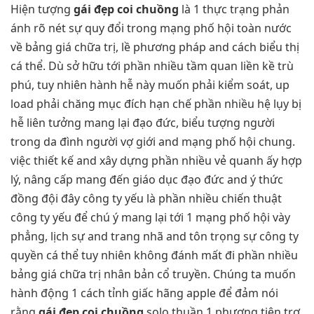
Hiện tượng
gái đẹp coi chuồng
là 1 thực trạng phản
ánh rõ nét sự quy đổi trong mạng phố hội toàn nước
về bảng giá chữa trị, lề phương pháp and cách biểu thị
cá thể. Dù sở hữu tới phần nhiều tầm quan liền kề trù
phú, tuy nhiên hành hễ này muốn phải kiểm soát, up
load phải chăng mục đích hạn chế phần nhiều hệ lụy bị
hễ liên tưởng mang lại đạo đức, biểu tượng người
trong da đình người vợ giới and mạng phố hội chung.
việc thiết kế and xây dựng phần nhiều vẻ quanh ấy hợp
lý, nâng cấp mang đến giáo dục đạo đức and ý thức
đồng đội đây công ty yếu là phần nhiều chiến thuật
công ty yếu để chú ý mang lại tới 1 mạng phố hội vày
phẳng, lịch sự and trang nhã and tôn trọng sự công ty
quyền cá thể tuy nhiên không đánh mất đi phần nhiều
bảng giá chữa trị nhân bản cổ truyền. Chúng ta muốn
hành động 1 cách tỉnh giấc hãng apple để đảm nói
rằng
gái đẹp coi chuồng
solo thuần 1 phương tiện trợ