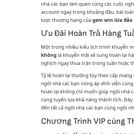
nhà các bạn làm quen cùng các cuộc ngh
account ngay trong khoảng đầu. bài toá
lược thượng hạng của
gem win lừa đảo
Ưu Đãi Hoàn Trả Hàng Tu
Một trong nhiều kiểu lịch trình khuyễn 
không
là khuyễn mãi xẻ sung hoàn lại hà
nghịch ngay thua trận trong tuần hoặc t
Tỷ lệ hoàn lại thường tùy theo cấp mang 
ngôi nhà các bạn nóng áp vĩnh viễn cùn
hoàn lại không chỉ muốn giúp ngôi nhà c
cùng tuyển lựa khả năng thành tích. Đây
đến tất cả ngôi nhà các bạn cùng ngôi nh
Chương Trình VIP cùng T