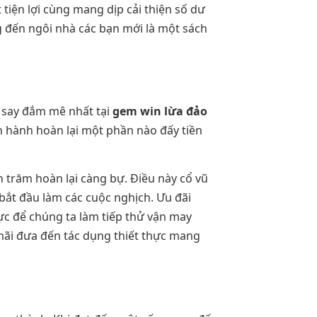
tiện lợi cùng mang dịp cải thiện số dư
 đến ngôi nhà các bạn mới là một sách
n say đắm mê nhất tại
gem win lừa đảo
n hành hoàn lại một phần nào đấy tiền
 trăm hoàn lại càng bự. Điều này cổ vũ
́t đầu làm các cuộc nghịch. Ưu đãi
ực để chúng ta làm tiếp thử vận may
 mãi đưa đến tác dụng thiết thực mang