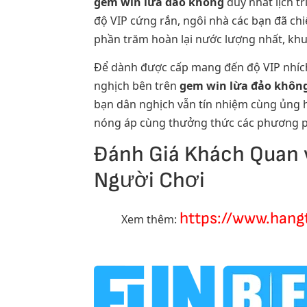
gem win lừa đảo không
duy nhất lịch t
độ VIP cứng rắn, ngôi nhà các bạn đã c
phần trăm hoàn lại nước lượng nhất, khu
Để dành được cấp mang đến độ VIP nhích
nghịch bên trên
gem win lừa đảo khôn
bạn dân nghịch vẫn tín nhiệm cùng ủng h
nóng áp cùng thưởng thức các phương p
Đánh Giá Khách Quan 
Người Chơi
https://www.hang
Xem thêm: