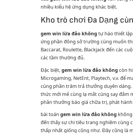
nhiều kiểu hệ ứng dụng khác biệt.
Kho trò chơi Đa Dạng cù
gem win lừa đảo không
tự hào thiết lậ
ứng phần đông sở trường cùng muốn thiế
Baccarat, Roulette, Blackjack đến các c
các tầm thường đủ.
Đặc biệt,
gem win lừa đảo không
còn hi
Microgaming, NetEnt, Playtech, v.v. để 
cùng phần trăm trả thưởng duyên dáng. 
thức mới mẻ cùng lạ mắt cùng say đắm m
phần thưởng báo giá chữa trị, phát hành
bài toán
gem win lừa đảo không
không 
đến thấy sự chi tiêu trang nghiêm cùng
thấp nhất giống cũng như. Đây cũng là 