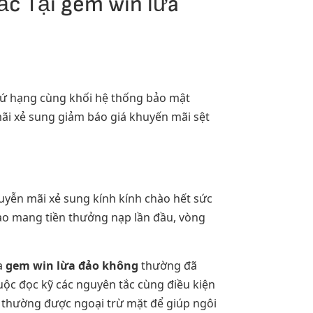
c Tại gem win lừa
ứ hạng cùng khối hệ thống bảo mật
ãi xẻ sung giảm báo giá khuyến mãi sệt
uyễn mãi xẻ sung kính kính chào hết sức
ao mang tiền thưởng nạp lần đầu, vòng
a
gem win lừa đảo không
thường đã
ộc đọc kỹ các nguyên tắc cùng điều kiện
ày thường được ngoại trừ mặt để giúp ngôi