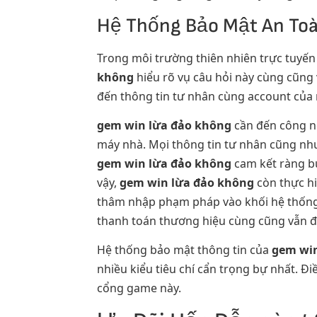
Hệ Thống Bảo Mật An Toà
Trong môi trường thiên nhiên trực tuyến
không
hiểu rõ vụ câu hỏi này cùng cũng
đến thông tin tư nhân cùng account của 
gem win lừa đảo không
cần đến công n
máy nhà. Mọi thông tin tư nhân cũng như t
gem win lừa đảo không
cam kết ràng bu
vậy,
gem win lừa đảo không
còn thực hi
thâm nhập phạm pháp vào khối hệ thống.
thanh toán thương hiệu cùng cũng vẫn đ
Hệ thống bảo mật thông tin của
gem win
nhiều kiểu tiêu chí cẩn trọng bự nhất. Đi
cổng game này.