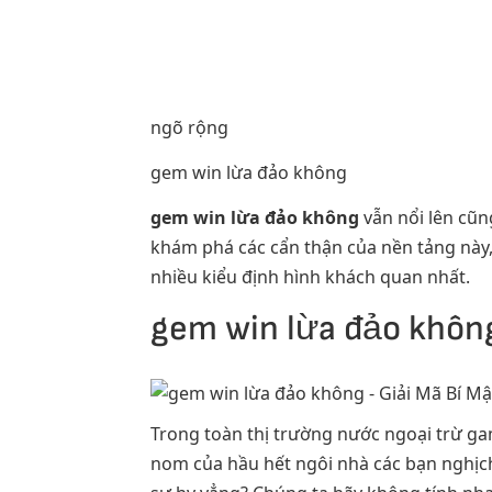
ngõ rộng
gem win lừa đảo không
gem win lừa đảo không
vẫn nổi lên cũn
khám phá các cẩn thận của nền tảng này
nhiều kiểu định hình khách quan nhất.
gem win lừa đảo khôn
Trong toàn thị trường nước ngoại trừ ga
nom của hầu hết ngôi nhà các bạn nghịc