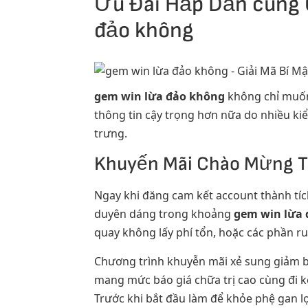
Ưu Đãi Hấp Dẫn cùng 
đảo không
gem win lừa đảo không
không chỉ muốn
thông tin cậy trọng hơn nữa do nhiều ki
trưng.
Khuyến Mãi Chào Mừng T
Ngay khi đăng cam kết account thành tíc
duyên dáng trong khoảng
gem win lừa
quay không lấy phí tổn, hoặc các phần r
Chương trình khuyễn mãi xẻ sung giảm b
mang mức báo giá chữa trị cao cùng đi k
Trước khi bắt đầu làm để khỏe phệ gan