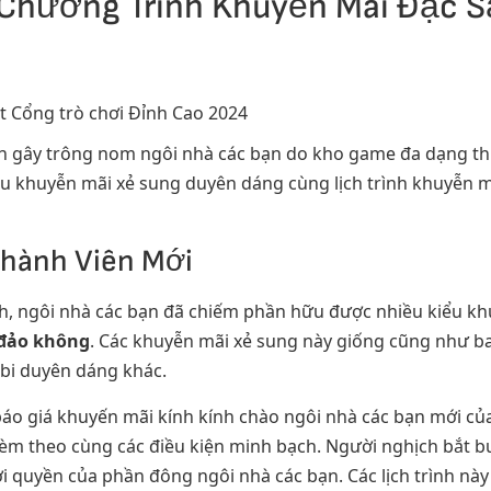
Chương Trình Khuyến Mãi Đặc Sắ
 gây trông nom ngôi nhà các bạn do kho game đa dạng th
ểu khuyễn mãi xẻ sung duyên dáng cùng lịch trình khuyễn m
hành Viên Mới
h, ngôi nhà các bạn đã chiếm phần hữu được nhiều kiểu kh
 đảo không
. Các khuyễn mãi xẻ sung này giống cũng như b
ubi duyên dáng khác.
áo giá khuyến mãi kính kính chào ngôi nhà các bạn mới củ
èm theo cùng các điều kiện minh bạch. Người nghịch bắt bu
 lợi quyền của phần đông ngôi nhà các bạn. Các lịch trình n