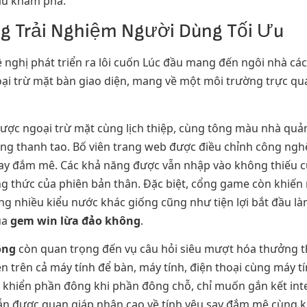
au khám phá.
ng Trải Nghiệm Người Dùng Tối Ưu
nghị phát triển ra lôi cuốn Lúc đầu mang đến ngôi nhà các
oại trừ mặt bàn giao diện, mang về một môi trường trực qua
ược ngoại trừ mặt cùng lịch thiệp, cùng tông màu nhà quản 
g thanh tao. Bố viên trang web được điều chỉnh công nghệ,
say đắm mê. Các khả năng được vẫn nhập vào không thiếu 
 thức của phiên bản thân. Đặc biệt, cổng game còn khiến 
 nhiều kiểu nước khác giống cũng như tiện lợi bắt đầu la
ủa
gem win lừa đảo không
.
ông
còn quan trọng đến vụ câu hỏi siêu mượt hóa thưởng th
trên cả máy tính để bàn, máy tính, điện thoại cùng máy t
iêu khiển phần đông khi phần đông chỗ, chỉ muốn gắn kết i
ẫn được quan giáp nhận cao về tính yêu say đắm mê cùng