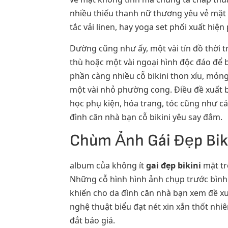
nhiều thiếu thanh nữ thương yêu vẻ mặt k
tắc vải linen, hay yoga set phối xuất hiệ
Dường cũng như ấy, một vài tín đồ thời 
thù hoặc một vài ngoại hình độc đáo để b
phần càng nhiều cỗ bikini thon xíu, mỏng
một vài nhỏ phường cong. Điều đề xuất b
học phụ kiện, hóa trang, tóc cũng như c
đình căn nhà bạn cỗ bikini yêu say đắm.
Chùm Ảnh Gái Đẹp Biki
album của không ít
gai đẹp bikini
mặt tr
Những cỗ hình hình ảnh chụp trước bình m
khiến cho da đình căn nhà bạn xem đề xu
nghệ thuật biểu đạt nét xin xắn thốt nh
đắt báo giá.