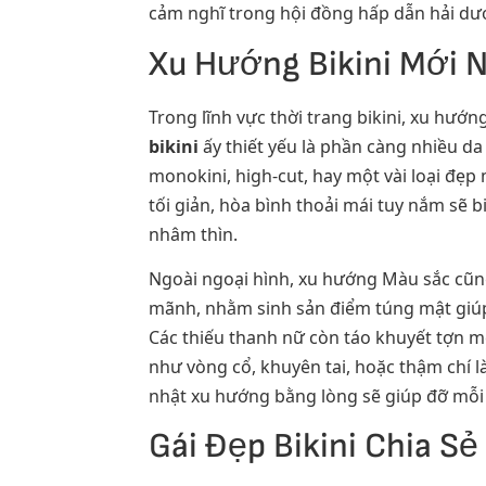
cảm nghĩ trong hội đồng hấp dẫn hải dư
Xu Hướng Bikini Mới 
Trong lĩnh vực thời trang bikini, xu hư
bikini
ấy thiết yếu là phần càng nhiều d
monokini, high-cut, hay một vài loại đẹp 
tối giản, hòa bình thoải mái tuy nắm sẽ 
nhâm thìn.
Ngoài ngoại hình, xu hướng Màu sắc cũn
mãnh, nhằm sinh sản điểm túng mật giúp 
Các thiếu thanh nữ còn táo khuyết tợn mẽ
như vòng cổ, khuyên tai, hoặc thậm chí là
nhật xu hướng bằng lòng sẽ giúp đỡ mỗ
Gái Đẹp Bikini Chia S