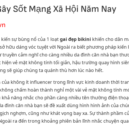
 Gây Sốt Mạng Xã Hội Năm Nay
vn
 kiến sự bùng nổ của 1 loạt
gai đẹp bikini
khiến cho dân m
ở hữu dáng vóc tuyệt vời Ngoài ra biết phương pháp kiến 
 truyền cảm nghĩ cho càng nhiều da đình căn nhà bạn thươ
t hiện vẻ mặt không tính tối giản, hậu trường quay hình si
ng sẽ giúp chúng ta quánh thù hơn lúc nào hết.
ủa không ít influencer trong lĩnh vực kinh doanh thời tran
không chấm hoàn thành nghỉ một vài vẻ mặt không tính mớ
ữu khả năng nhắc cho phần càng nhiều tên thường điện thoại
a đình căn nhà bạn sẽ đề xuất dùng hình hình ảnh của chún
, ngịch nghợm, cũng như khát vọng bay xa. Sự thành phầm 
goài ra đến trong khoảng phiên bản lĩnh nhắc chuyện qua 