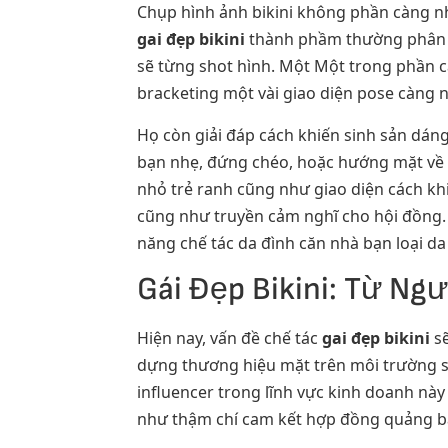
Chụp hình ảnh bikini không phần càng nh
gai đẹp bikini
thành phầm thường phân c
sẽ từng shot hình. Một Một trong phần 
bracketing một vài giao diện pose càng 
Họ còn giải đáp cách khiến sinh sản dá
bạn nhẹ, đứng chéo, hoặc hướng mặt về hư
nhỏ trẻ ranh cũng như giao diện cách khi
cũng như truyền cảm nghĩ cho hội đồng. 
năng chế tác da đình căn nhà bạn loại da 
Gái Đẹp Bikini: Từ Ng
Hiện nay, vấn đề chế tác
gai đẹp bikini
sẽ
dựng thương hiệu mặt trên môi trường số
influencer trong lĩnh vực kinh doanh nà
như thậm chí cam kết hợp đồng quảng bá,