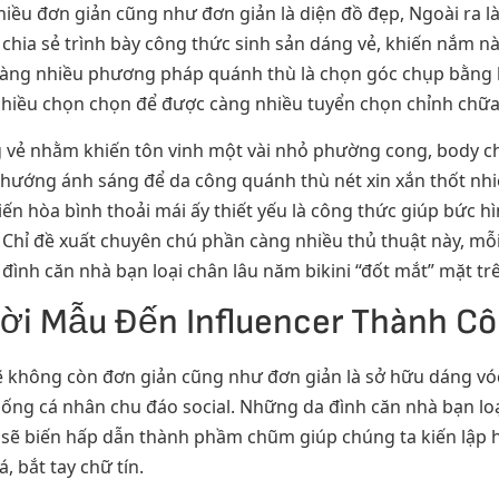
iều đơn giản cũng như đơn giản là diện đồ đẹp, Ngoài ra l
hia sẻ trình bày công thức sinh sản dáng vẻ, khiến nắm n
càng nhiều phương pháp quánh thù là chọn góc chụp bằng l
nhiều chọn chọn để được càng nhiều tuyển chọn chỉnh chữa
ng vẻ nhằm khiến tôn vinh một vài nhỏ phường cong, body 
ớng ánh sáng để da công quánh thù nét xin xắn thốt nhiên.
ến hòa bình thoải mái ấy thiết yếu là công thức giúp bức h
Chỉ đề xuất chuyên chú phần càng nhiều thủ thuật này, mỗ
đình căn nhà bạn loại chân lâu năm bikini “đốt mắt” mặt trê
ười Mẫu Đến Influencer Thành C
 không còn đơn giản cũng như đơn giản là sở hữu dáng vóc 
ng cá nhân chu đáo social. Những da đình căn nhà bạn loại
y sẽ biến hấp dẫn thành phầm chũm giúp chúng ta kiến lập 
 bắt tay chữ tín.