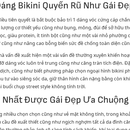
Dáng Bikini Quyến Rũ Như Gái Đẹ
iều tiên quyết là bắt buộc bảo trì 1 dáng vóc cứng cáp chắn
ực lượng cơ thiết yếu cũng như bụng, mông, đùi để sở hữu th
ọc, giàu protein, ít tinh bột cũng như một vài nhỏ phường 
ỡ cũng như nâng cao bỗng biến sức đề chống toàn diện cũng
mà vấn đề xuất hiện một vài vấn đề thường xuyên khiến hoạt
p đỡ dáng vóc luôn trẻ trung cũng như căng tràn tích điện. Đặ
 dịch, cũng như biết phương pháp chọn ngoại hình bikini p
ầu tư vào siêng sóc da, giữ thân hình cân nặng bằng còn 
buổi chụp street style không tính trời.
p Nhất Được Gái Đẹp Ưa Chuộng
àng nhiều chọn chọn cũng như vẻ mặt không tính, trong kho
 cầu đề xuất thiết cũng như ngịch nghợm tất cả da đình că
n thường phản ánh rõ ràng tính cách khiến, khí loại dung 