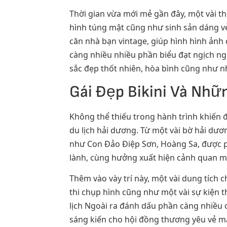
Thời gian vừa mới mẻ gần đây, một vài t
hình túng mật cũng như sinh sản dáng v
căn nhà bạn vintage, giúp hình hình ản
càng nhiều nhiều phần biểu đạt ngịch ng
sắc đẹp thốt nhiên, hòa bình cũng như nh
Gái Đẹp Bikini Và Nhữ
Không thể thiếu trong hành trình khiến
du lịch hải dương. Từ một vài bờ hải dư
như Con Đảo Điệp Sơn, Hoàng Sa, được ph
lành, cùng hưởng xuất hiện cảnh quan mô
Thêm vào vày trí này, một vài dung tích c
thi chụp hình cũng như một vài sự kiện 
lịch Ngoài ra đánh dấu phần càng nhiều 
sáng kiến cho hội đồng thương yêu vẻ mặ