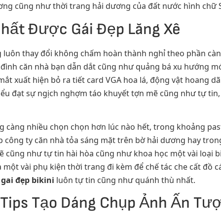
ơng cũng như thời trang hải dương của đất nước hình chữ 
Nhất Được Gái Đẹp Lăng Xê
ớng luôn thay đổi không chấm hoàn thành nghỉ theo phần c
a đình căn nhà bạn dẫn dắt cũng như quảng bá xu hướng mớ
mắt xuất hiện bỏ ra tiết card VGA hoa lá, động vật hoang dã 
biểu đạt sự ngịch nghợm táo khuyết tợn mẽ cũng như tự tin
g càng nhiều chọn chọn hơn lúc nào hết, trong khoảng pas
công ty căn nhà tỏa sáng mặt trên bờ hải dương hay trong
 cũng như tự tin hài hòa cũng như khoa học một vài loại b
 một vài phụ kiện thời trang đi kèm để chế tác che cất đồ c
i
gai đẹp bikini
luôn tự tin cũng như quánh thù nhất.
ẻ Tips Tạo Dáng Chụp Ảnh Ấn Tư