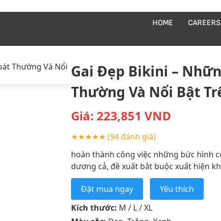
HOME
CAREERS
Gai Đẹp Bikini – Nhữ
Thường Và Nổi Bật Tr
Giá:
223,851
VND
★★★★★
(94 đánh giá)
hoàn thành công việc những bức hình cô
dương cả, đề xuất bắt buộc xuất hiện kh
Đặt mua ngay
Yêu thích
Kích thước:
M / L / XL