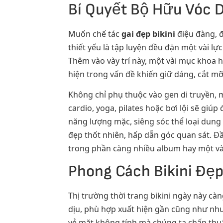
Bí Quyết Bộ Hữu Vóc 
Muốn chế tác
gai đẹp bikini
điệu đàng, đ
thiết yếu là tập luyện đều đặn một vài l
Thêm vào vày trí này, một vài mục khoa h
hiện trong vấn đề khiến giữ dáng, cắt m
Không chỉ phụ thuộc vào gen di truyền, 
cardio, yoga, pilates hoặc bơi lội sẽ giú
năng lượng mặc, siêng sóc thể loại dung
đẹp thốt nhiên, hấp dẫn góc quan sát. Đ
trong phần càng nhiều album hay một vài 
Phong Cách Bikini Đẹ
Thị trường thời trang bikini ngày này c
dịu, phù hợp xuất hiện gần cũng như nhu
vẻ mặt không tính mà chúng ta chấp thuậ