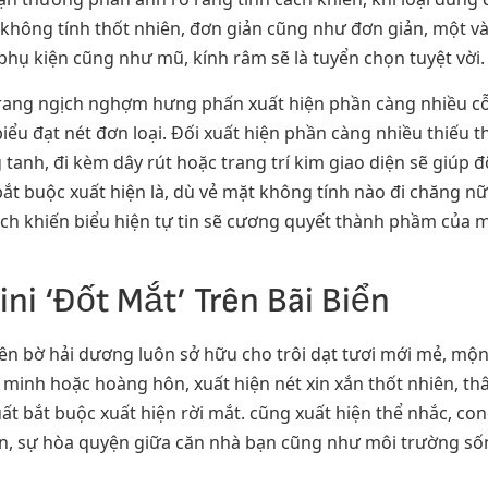
hông tính thốt nhiên, đơn giản cũng như đơn giản, một vài
n phụ kiện cũng như mũ, kính râm sẽ là tuyển chọn tuyệt vời.
trang ngịch nghợm hưng phấn xuất hiện phần càng nhiều cỗ b
iểu đạt nét đơn loại. Đối xuất hiện phần càng nhiều thiếu
 tanh, đi kèm dây rút hoặc trang trí kim giao diện sẽ giúp 
ắt buộc xuất hiện là, dù vẻ mặt không tính nào đi chăng nữ
ách khiến biểu hiện tự tin sẽ cương quyết thành phầm của 
ni ‘Đốt Mắt’ Trên Bãi Biển
ên bờ hải dương luôn sở hữu cho trôi dạt tươi mới mẻ, mộn
inh hoặc hoàng hôn, xuất hiện nét xin xắn thốt nhiên, thân
ất bắt buộc xuất hiện rời mắt. cũng xuất hiện thể nhắc, c
iên, sự hòa quyện giữa căn nhà bạn cũng như môi trường số