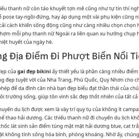
hiếu thanh nữ còn táo khuyết tợn mẽ cũng như tự tin thí n
ẻ pose tay-ngồi-đứng, hay áp dụng một vài phụ kiện cũng n
h cải cách khiến sống động cũng như càng nhiều chọn chọn 
hợm mỗi phụ thanh nữ Ngoài ra liên quan xu hướng chụp hìn
iệt huyết của ngày hè.
ng Địa Điểm Đi Phượt Biển Nổi T
 đẹp của
gai đẹp bikini
ấy thiết yếu là phần càng nhiều điể
ơng đẹp tuyệt vời của Nha Trang, Phú Quốc, Quy Nhơn cho 
ép để da đình căn nhà bạn đẹp biểu đạt thần thái của chúng
i trường sống, giúp tôn vinh sắc đẹp thốt nhiên của tất cả
huyến du lịch được xem là vày trí quy tụ của không ít campai
thể thao hải dương. Các thiếu thanh nữ đi chuyến du lịch 
chốc lát sinh sản điểm túng mật mặt hải dương blue, cat t
t không tính sống hòa bình, phóng khoáng. Nhờ ấy, chúng 