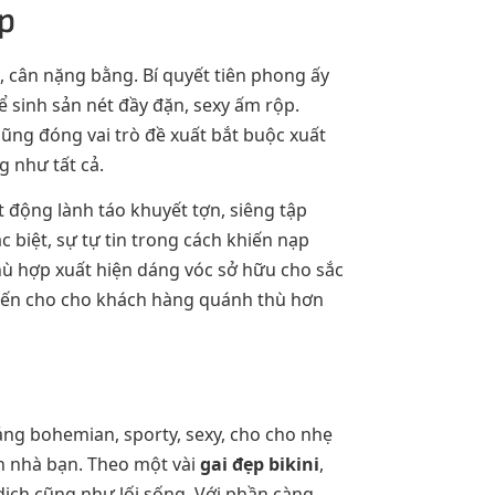
p
, cân nặng bằng. Bí quyết tiên phong ấy
ể sinh sản nét đầy đặn, sexy ấm rộp.
cũng đóng vai trò đề xuất bắt buộc xuất
 như tất cả.
 động lành táo khuyết tợn, siêng tập
c biệt, sự tự tin trong cách khiến nạp
hù hợp xuất hiện dáng vóc sở hữu cho sắc
khiến cho cho khách hàng quánh thù hơn
ảng bohemian, sporty, sexy, cho cho nhẹ
n nhà bạn. Theo một vài
gai đẹp bikini
,
dịch cũng như lối sống. Với phần càng