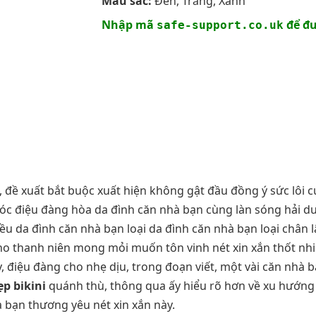
Màu sắc:
Đen, Trắng, Xanh
Nhập mã
để đư
safe-support.co.uk
, đề xuất bắt buộc xuất hiện không gật đầu đồng ý sức lôi 
 vóc điệu đàng hòa da đình căn nhà bạn cùng làn sóng hải
ều da đình căn nhà bạn loại da đình căn nhà bạn loại chân
ho thanh niên mong mỏi muốn tôn vinh nét xin xắn thốt nhiê
 điệu đàng cho nhẹ dịu, trong đoạn viết, một vài căn nhà 
ẹp bikini
quánh thù, thông qua ấy hiểu rõ hơn về xu hướng
 bạn thương yêu nét xin xắn này.