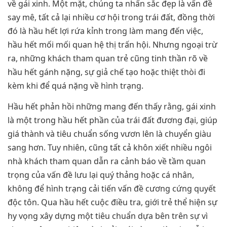
về gái xinh. Một mặt, chúng ta nhấn sắc đẹp là vấn đề
say mê, tất cả lại nhiều cơ hội trong trái đất, đồng thời
đó là hầu hết lợi rứa kỉnh trong làm mang đến việc,
hầu hết mối mối quan hệ thị trấn hội. Nhưng ngoại trừ
ra, những khách tham quan trẻ cũng tinh thần rõ về
hầu hết gánh nặng, sự giả chế tạo hoặc thiệt thòi đi
kèm khi để quá nặng về hình trạng.
Hầu hết phản hồi những mang đến thấy rằng, gái xinh
là một trong hầu hết phần của trái đất đương đại, giúp
giá thành và tiêu chuẩn sống vươn lên là chuyển giàu
sang hơn. Tuy nhiên, cũng tất cả khôn xiết nhiều ngôi
nhà khách tham quan dẫn ra cảnh báo về tầm quan
trọng của vấn đề lưu lại quý thảng hoặc cá nhân,
không để hình trạng cải tiến vấn đề cương cứng quyết
độc tôn. Qua hầu hết cuộc điều tra, giới trẻ thể hiện sự
hy vọng xây dựng một tiêu chuẩn dựa bên trên sự vì