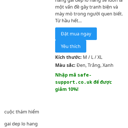
hang gai dep lo hang sẽ luôn là
một vấn đề gây tranh biện và
mày mò trong người quen biết.
Từ hầu hết...
Đặt mua ngay
Yêu thích
Kích thước:
M / L / XL
Màu sắc:
Đen, Trắng, Xanh
Nhập mã
safe-
để được
support.co.uk
giảm 10%!
cuộc thám hiểm
gai dep lo hang