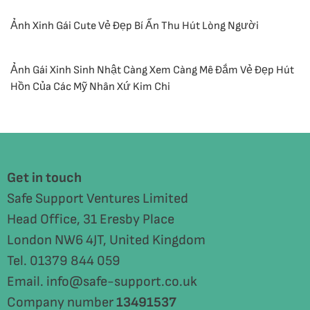
Ảnh Xinh Gái Cute Vẻ Đẹp Bí Ẩn Thu Hút Lòng Người
Ảnh Gái Xinh Sinh Nhật Càng Xem Càng Mê Đắm Vẻ Đẹp Hút
Hồn Của Các Mỹ Nhân Xứ Kim Chi
Get in touch
Safe Support Ventures Limited
Head Office, 31 Eresby Place
London NW6 4JT, United Kingdom
Tel. 01379 844 059
Email. info@safe-support.co.uk
Company number
13491537