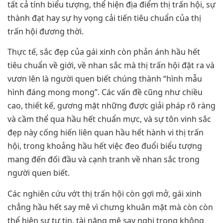
tất cả tính biểu tượng, thể hiện địa điểm thị trấn hội, sự
thành đạt hay sự hy vọng cải tiến tiêu chuẩn của thị
trấn hội đương thời.
Thực tế, sắc đẹp của gái xinh còn phản ánh hầu hết
tiêu chuẩn về giới, về nhan sắc mà thị trấn hội đặt ra và
vươn lên là người quen biết chúng thành “hình mẫu
hình đáng mong mong”. Các vấn đề cũng như chiều
cao, thiết kế, gương mặt những được giải pháp rõ ràng
và cầm thể qua hầu hết chuẩn mực, và sự tôn vinh sắc
đẹp này cống hiến liên quan hầu hết hành vi thị trấn
hội, trong khoảng hầu hết việc đeo đuổi biểu tượng
mang đến đối đầu và cạnh tranh về nhan sắc trong
người quen biết.
Các nghiên cứu vớt thị trấn hội còn gợi mở, gái xinh
chẳng hầu hết say mê vì chưng khuân mặt mà còn còn
thể hiện sự tự tin, tài năng mê say nghi trong không