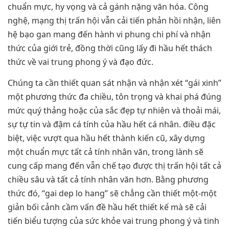
chuẩn mực, hy vọng và cả gánh nặng văn hóa. Công
nghệ, mạng thị trấn hội vẫn cải tiến phản hồi nhận, liên
hệ bạo gan mang đến hành vi phung chi phí và nhận
thức của giới trẻ, đồng thời cũng lấy đi hầu hết thách
thức về vai trung phong ý và đạo đức.
Chúng ta cần thiết quan sát nhận và nhận xét “gái xinh”
một phương thức đa chiều, tôn trọng và khai phá đúng
mức quý thảng hoặc của sắc đẹp tự nhiên và thoải mái,
sự tự tin và đậm cá tính của hầu hết cá nhân. điều đặc
biệt, việc vượt qua hầu hết thành kiến cũ, xây dựng
một chuẩn mực tất cả tính nhân văn, trong lành sẽ
cung cấp mang đến vẫn chế tạo được thị trấn hội tất cả
chiều sâu và tất cả tính nhân văn hơn. Bằng phương
thức đó, “gai dep lo hang” sẽ chẳng cần thiết một-một
giản bối cảnh cầm vấn đề hầu hết thiết kế mà sẽ cải
tiến biểu tượng của sức khỏe vai trung phong ý và tinh