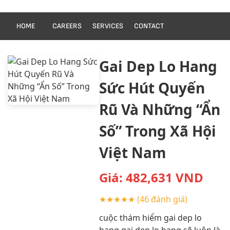
HOME
CAREERS
SERVICES
CONTACT
Gai Dep Lo Hang
Sức Hút Quyến
Rũ Và Những “Ẩn
Số” Trong Xã Hội
Việt Nam
Giá:
482,631
VND
★★★★★
(46 đánh giá)
cuộc thám hiểm gai dep lo