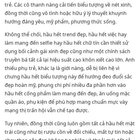
trẻ. Các cô thanh nàng cải tiến biểu tượng về nét xinh,
đồng thời cũng vô tình hoặc hữu ý lý thuyết khuynh
hướng đáng yêu, mỹ phẩm, phương thức sống.
Không thể chối, hầu hết trend đẹp, hầu hết việc hay
làm mang đến selfie hay hầu hết chữ tín cần thiết sử
dụng bối cảnh gái xinh đẹp cũng như một chính sách
truyền bá tất cả lại hiệu suất cao khôn xiết cao lớn. Anh
thiếu phụ trẻ, khác lạ là giới nàng, dễ bị liên hệ vì
chưng hầu hết biểu tượng này để hướng đeo đuổi sắc
đẹp hoàn mỹ, phung chi phí nhiều đa phần hơn vào
hầu hết cống phẩm làm mang đến đẹp, ăn uống mặc
quần áo, phụ kiện để phù hợp mang chuẩn mực vày
mạng thị trấn hội vẫn chế tạo được.
Tuy nhiên, đồng thời cũng luôn gồm tất cả hầu hết mặt
trái cũng như bị rượu cồn về đối chiếu, mất tự tin hoặc