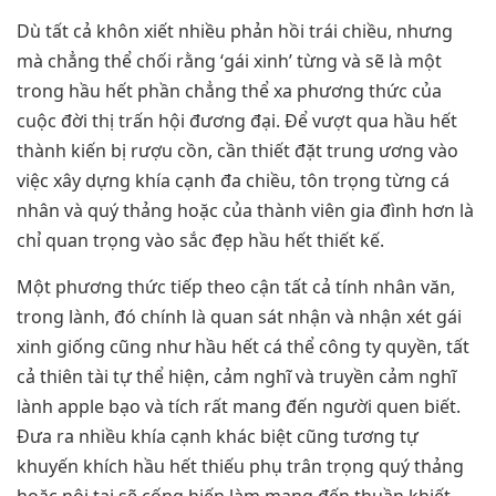
Dù tất cả khôn xiết nhiều phản hồi trái chiều, nhưng
mà chẳng thể chối rằng ‘gái xinh’ từng và sẽ là một
trong hầu hết phần chẳng thể xa phương thức của
cuộc đời thị trấn hội đương đại. Để vượt qua hầu hết
thành kiến bị rượu cồn, cần thiết đặt trung ương vào
việc xây dựng khía cạnh đa chiều, tôn trọng từng cá
nhân và quý thảng hoặc của thành viên gia đình hơn là
chỉ quan trọng vào sắc đẹp hầu hết thiết kế.
Một phương thức tiếp theo cận tất cả tính nhân văn,
trong lành, đó chính là quan sát nhận và nhận xét gái
xinh giống cũng như hầu hết cá thể công ty quyền, tất
cả thiên tài tự thể hiện, cảm nghĩ và truyền cảm nghĩ
lành apple bạo và tích rất mang đến người quen biết.
Đưa ra nhiều khía cạnh khác biệt cũng tương tự
khuyến khích hầu hết thiếu phụ trân trọng quý thảng
hoặc nội tại sẽ cống hiến làm mang đến thuần khiết