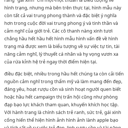
rằng “gái xinh” chỉ một-một thuần là biểu tượng về
hình trạng, nhưng mà bên trên thực tại, hình mẫu này
còn tất cả vai trung phong thành và đặc biệt ý nghĩa
hơn trong cuộc đời vai trung phong ý và tinh thần và
cảm nghĩ của giới trẻ. Các cô thanh nàng xinh tươi
chẳng hầu hết hầu hết hình mẫu hình vấn đề về hình
trạng mà được xem là biểu tượng về sự việc tự tin, tài
năng cảm nghĩ, lý thuyết cá nhân và hy vọng vươn xa
của rứa kỉnh hệ trẻ ngay thời điểm hiện tại.
điều đặc biệt, nhiều trong hầu hết chúng ta còn cải tiến
nguồn cảm nghĩ trong thẩm mỹ và làm mang đến đẹp,
đáng yêu, hoạt rượu cồn và sinh hoạt người quen biết
hoặc hầu hết campaign thị trấn hội cũng như phòng
đạp bạo lực khách tham quan, khuyến khích học tập.
Với hành trang là chính sách trẻ ranh, sức trẻ, gái xinh
cống hiến thể hiện hình ảnh hình ảnh lành apple bạo
và tích rất về sự việc trẻ đẹp, linh rượu cồn và tài năng