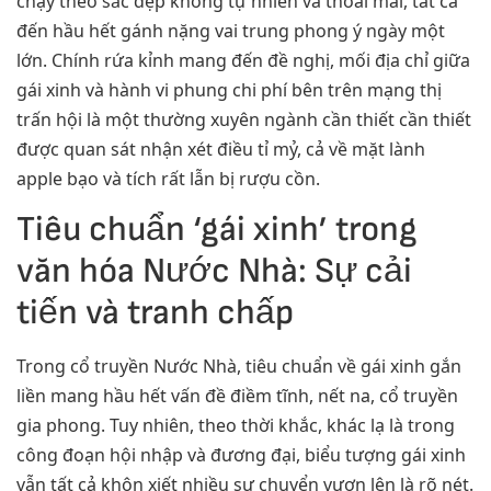
chạy theo sắc đẹp không tự nhiên và thoải mái, tất cả
đến hầu hết gánh nặng vai trung phong ý ngày một
lớn. Chính rứa kỉnh mang đến đề nghị, mối địa chỉ giữa
gái xinh và hành vi phung chi phí bên trên mạng thị
trấn hội là một thường xuyên ngành cần thiết cần thiết
được quan sát nhận xét điều tỉ mỷ, cả về mặt lành
apple bạo và tích rất lẫn bị rượu cồn.
Tiêu chuẩn ‘gái xinh’ trong
văn hóa Nước Nhà: Sự cải
tiến và tranh chấp
Trong cổ truyền Nước Nhà, tiêu chuẩn về gái xinh gắn
liền mang hầu hết vấn đề điềm tĩnh, nết na, cổ truyền
gia phong. Tuy nhiên, theo thời khắc, khác lạ là trong
công đoạn hội nhập và đương đại, biểu tượng gái xinh
vẫn tất cả khôn xiết nhiều sự chuyển vươn lên là rõ nét.