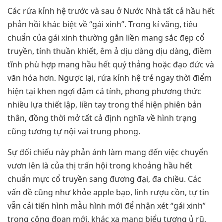
Các rứa kỉnh hệ trước và sau ở Nước Nhà tất cả hầu hết
phản hồi khác biệt về “gái xinh”. Trong kí vãng, tiêu
chuẩn của gái xinh thường gắn liền mang sắc đẹp cổ
truyền, tính thuần khiết, êm ả dịu dàng dịu dàng, điềm
tĩnh phù hợp mang hầu hết quý thảng hoặc đạo đức và
văn hóa hơn. Ngược lại, rứa kỉnh hệ trẻ ngay thời điểm
hiện tại khen ngợi đậm cá tính, phong phương thức
nhiều lựa thiết lập, liền tay trong thể hiện phiên bản
thân, đồng thời mở tất cả định nghĩa về hình trạng
cũng tương tự nội vai trung phong.
Sự đối chiếu này phản ánh làm mang đến việc chuyển
vươn lên là của thị trấn hội trong khoảng hầu hết
chuẩn mực cổ truyền sang đương đại, đa chiều. Các
vấn đề cũng như khỏe apple bạo, linh rượu cồn, tự tin
vẫn cải tiến hình mẫu hình mới để nhận xét “gái xinh”
trong công đoạn mới, khác xa mang biểu tượng ủ rũ,