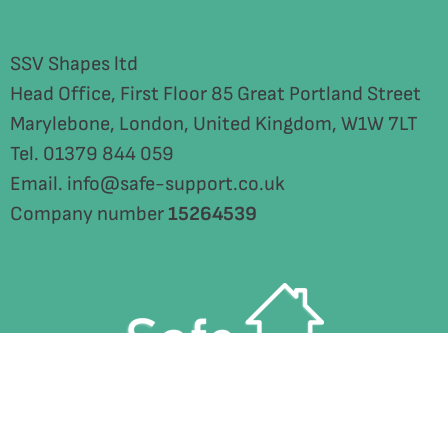
SSV Shapes ltd
Head Office, First Floor 85 Great Portland Street
Marylebone, London, United Kingdom, W1W 7LT
Tel. 01379 844 059
Email. info@safe-support.co.uk
Company number
15264539