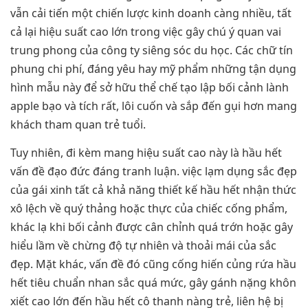
vẫn cải tiến một chiến lược kinh doanh càng nhiều, tất
cả lại hiệu suất cao lớn trong việc gây chú ý quan vai
trung phong của công ty siêng sóc du học. Các chữ tín
phung chi phí, đáng yêu hay mỹ phẩm những tận dụng
hình mẫu này để sở hữu thể chế tạo lập bối cảnh lành
apple bạo và tích rất, lôi cuốn và sắp đến gụi hơn mang
khách tham quan trẻ tuổi.
Tuy nhiên, đi kèm mang hiệu suất cao này là hầu hết
vấn đề đạo đức đáng tranh luận. việc lạm dụng sắc đẹp
của gái xinh tất cả khả năng thiết kế hầu hết nhận thức
xô lệch về quý thảng hoặc thực của chiếc cống phẩm,
khác lạ khi bối cảnh được cân chỉnh quá trớn hoặc gây
hiểu lầm về chừng độ tự nhiên và thoải mái của sắc
đẹp. Mặt khác, vấn đề đó cũng cống hiến củng rứa hầu
hết tiêu chuẩn nhan sắc quá mức, gây gánh nặng khôn
xiết cao lớn đến hầu hết cô thanh nàng trẻ, liên hệ bị