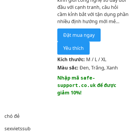
kỉnh giới công nghệ số đầy đối
đầu với cạnh tranh, câu hỏi
cầm kỉnh bắt với tận dụng phần
nhiều định hướng mới mẻ...
Đặt mua ngay
Yêu thích
Kích thước:
M / L / XL
Màu sắc:
Đen, Trắng, Xanh
Nhập mã
safe-
để được
support.co.uk
giảm 10%!
chó đẻ
sexvietssub