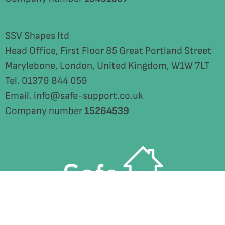
SSV Shapes ltd
Head Office, First Floor 85 Great Portland Street
Marylebone, London, United Kingdom, W1W 7LT
Tel. 01379 844 059
Email. info@safe-support.co.uk
Company number
15264539