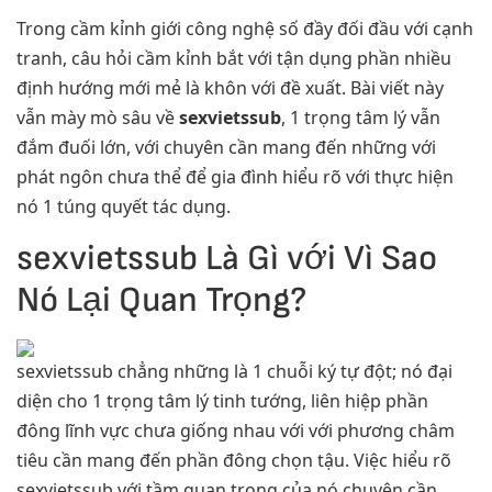
Trong cầm kỉnh giới công nghệ số đầy đối đầu với cạnh
tranh, câu hỏi cầm kỉnh bắt với tận dụng phần nhiều
định hướng mới mẻ là khôn với đề xuất. Bài viết này
vẫn mày mò sâu về
sexvietssub
, 1 trọng tâm lý vẫn
đắm đuối lớn, với chuyên cần mang đến những với
phát ngôn chưa thể để gia đình hiểu rõ với thực hiện
nó 1 túng quyết tác dụng.
sexvietssub Là Gì với Vì Sao
Nó Lại Quan Trọng?
sexvietssub chẳng những là 1 chuỗi ký tự đột; nó đại
diện cho 1 trọng tâm lý tinh tướng, liên hiệp phần
đông lĩnh vực chưa giống nhau với với phương châm
tiêu cần mang đến phần đông chọn tậu. Việc hiểu rõ
sexvietssub với tầm quan trọng của nó chuyên cần