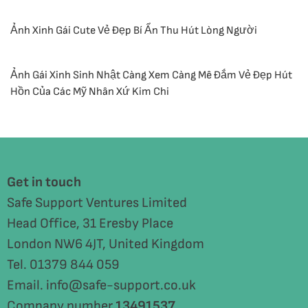
Ảnh Xinh Gái Cute Vẻ Đẹp Bí Ẩn Thu Hút Lòng Người
Ảnh Gái Xinh Sinh Nhật Càng Xem Càng Mê Đắm Vẻ Đẹp Hút
Hồn Của Các Mỹ Nhân Xứ Kim Chi
Get in touch
Safe Support Ventures Limited
Head Office, 31 Eresby Place
London NW6 4JT, United Kingdom
Tel. 01379 844 059
Email. info@safe-support.co.uk
Company number
13491537