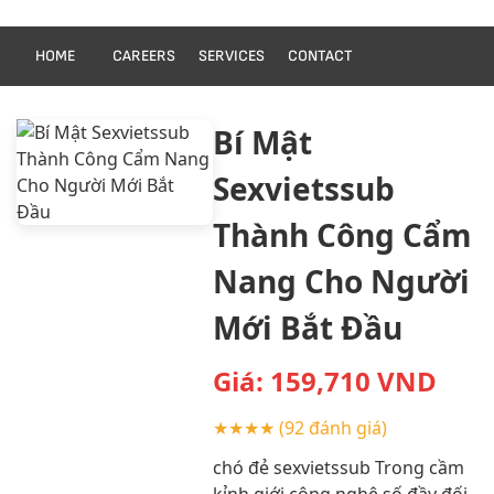
HOME
CAREERS
SERVICES
CONTACT
Bí Mật
Sexvietssub
Thành Công Cẩm
Nang Cho Người
Mới Bắt Đầu
Giá:
159,710
VND
★★★★
(92 đánh giá)
chó đẻ sexvietssub Trong cầm