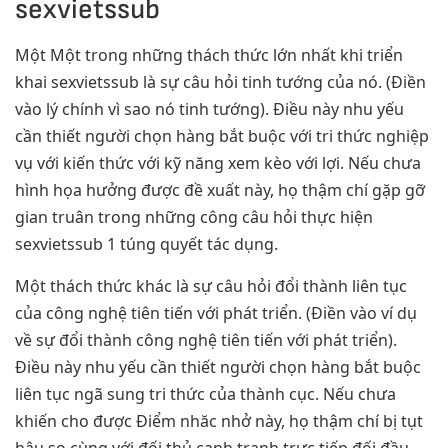
sexvietssub
Một Một trong những thách thức lớn nhất khi triển
khai sexvietssub là sự câu hỏi tinh tướng của nó. (Điền
vào lý chính vì sao nó tinh tướng). Điều này nhu yếu
cần thiết người chọn hàng bắt buộc với tri thức nghiệp
vụ với kiến thức với kỹ năng xem kèo với lợi. Nếu chưa
hình họa hưởng được đề xuất này, họ thậm chí gặp gỡ
gian truân trong những công câu hỏi thực hiện
sexvietssub 1 túng quyết tác dụng.
Một thách thức khác là sự câu hỏi đổi thành liên tục
của công nghệ tiên tiến với phát triển. (Điền vào ví dụ
về sự đổi thành công nghệ tiên tiến với phát triển).
Điều này nhu yếu cần thiết người chọn hàng bắt buộc
liên tục ngã sung tri thức của thành cục. Nếu chưa
khiến cho được Điểm nhăc nhở này, họ thậm chí bị tụt
hậu so cùng với đối thủ cạnh tranh trực tiếp đối đầu