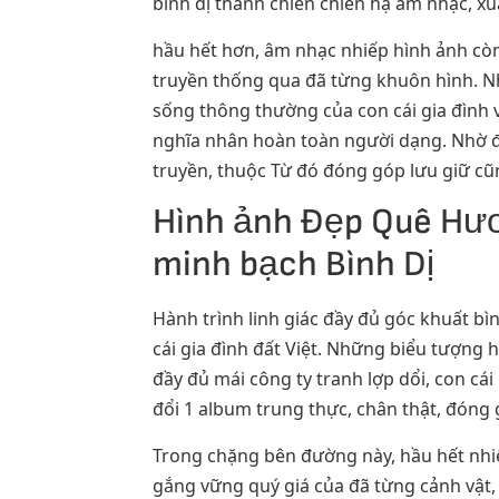
bình dị thành chiến chiến hạ âm nhạc, x
hầu hết hơn, âm nhạc nhiếp hình ảnh còn
truyền thống qua đã từng khuôn hình. Nh
sống thông thường của con cái gia đình v
nghĩa nhân hoàn toàn người dạng. Nhờ đó
truyền, thuộc Từ đó đóng góp lưu giữ cũn
Hình ảnh Đẹp Quê Hư
minh bạch Bình Dị
Hành trình linh giác đầy đủ góc khuất b
cái gia đình đất Việt. Những biểu tượng 
đầy đủ mái công ty tranh lợp dổi, con c
đổi 1 album trung thực, chân thật, đóng
Trong chặng bên đường này, hầu hết nhiế
gắng vững quý giá của đã từng cảnh vật, 