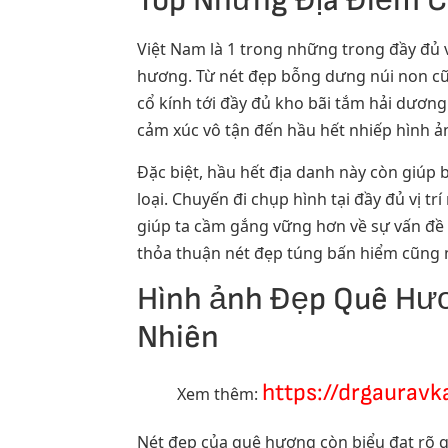
Top Những Địa Điểm 
Việt Nam là 1 trong những trong đầy đủ 
hương. Từ nét đẹp bỗng dưng núi non cũ
cổ kính tới đầy đủ kho bãi tắm hải dương
cảm xúc vô tận đến hầu hết nhiếp hình ả
Đặc biệt, hầu hết địa danh này còn giúp
loại. Chuyến đi chụp hình tại đầy đủ vị 
giúp ta cầm gắng vững hơn về sự vấn đề
thỏa thuận nét đẹp túng bấn hiểm cũng 
Hình ảnh Đẹp Quê Hươ
Nhiên
https://drgaurav
Xem thêm:
Nét đẹp của quê hương còn biểu đạt rõ q