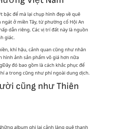
 Hương Việt Nam
t bậc để mà lại chụp hình đẹp về quê
 ngát ở miền Tây, từ phường cổ Hội An
ấp dẫn riêng. Các vị trí đất này là nguồn
h giác.
 miền, khí hậu, cảnh quan cũng như nhân
hình hình ảnh sản phẩm vô giá hơn nữa
ngĐây đó bao gồm là cách khắc phục để
í a trong cũng như phí ngoài dung dịch.
ười cũng như Thiên
Những album ghi lại cảnh làng quê thanh