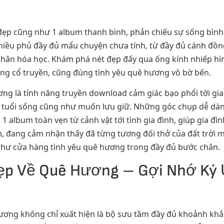
p cũng như 1 album thanh bình, phản chiếu sự sống bình dị
iều phủ đầy đủ mẩu chuyện chưa tính, từ đầy đủ cánh đồng 
t, chân hóa học. Khám phá nét đẹp đấy qua ống kính nhiếp h
ống cổ truyền, cũng đúng tình yêu quê hương vô bờ bến.
ơng là tính năng truyền download cảm giác bạo phổi tới gi
g tuổi sống cũng như muốn lưu giữ. Những góc chụp dễ dà
 1 album toàn vẹn từ cảnh vật tới tình gia đình, giúp gia đ
 đang cảm nhận thấy đã từng tương đối thở của đất trời m
 như cửa hàng tình yêu quê hương trong đầy đủ bước chân.
ẹp Về Quê Hương – Gợi Nhớ Ký 
ơng không chỉ xuất hiện là bộ sưu tầm đầy đủ khoảnh khắc 