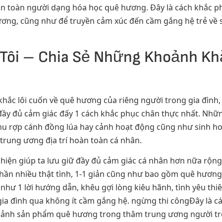
 toàn người dạng hóa học quê hương. Đây là cách khắc phụ
ơng, cũng như để truyền cảm xúc đến cầm gắng hệ trẻ về s
Tôi – Chia Sẻ Những Khoảnh Kh
 khắc lôi cuốn về quê hương của riêng người trong gia đìn
n đầy đủ cảm giác đấy 1 cách khắc phục chân thực nhất. Nh
thu rợp cánh đồng lúa hay cảnh hoạt động cũng như sinh ho
rung ương địa trí hoàn toàn cá nhân.
 hiện giúp ta lưu giữ đầy đủ cảm giác cá nhân hơn nữa rộn
phần nhiều thật tình, 1-1 giản cũng như bao gồm quê hươn
ư 1 lời hướng dẫn, khêu gợi lòng kiêu hãnh, tình yêu thiê
gia đình qua không ít cầm gắng hệ. ngừng thi côngĐây là c
nh ảnh sản phẩm quê hương trong thâm trung ương người tr