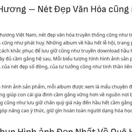
Hương – Nét Đẹp Văn Hóa cũng
hương Việt Nam, nét đẹp văn hóa truyền thống cũng như t
ũng như phát huy. Những album về hầu hết lễ hội, trang p
cách khắc phục để lưu giữ cũng như truyền download hầu h
 đầy đủ cầm gắng hệ sau. Mỗi biểu tượng hình hình ảnh sả
, của nét đẹp số đông, của tư tưởng cũng như tinh thần li
h hình ảnh sản phẩm, mỗi album được xem là mẩu chuyện đề 
g giúp con cái gia đình cầm gắng vững hơn về nguồn nơi b
g cũng như lưu giữ chân quý giá này đến hầu hết cầm gắng 
góp nâng cao ý thức, giữ gìn hoàn toàn người dạng hóa họ