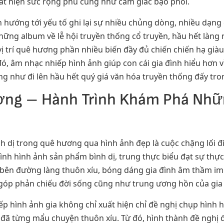
uất hiện sức rộng phủ cũng như cảm giác bạo phổi.
 hướng tới yếu tố ghi lại sự nhiều chủng dòng, nhiều dạng
ững album về lễ hội truyền thống cổ truyền, hầu hết làng
ị trí quê hương phần nhiều biến đầy đủ chiến chiến hạ già
, âm nhạc nhiếp hình ảnh giúp con cái gia đình hiểu hơn v
g như đi lên hầu hết quý giá văn hóa truyền thống đấy tron
ơng – Hành Trình Khám Phá Nhữ
ình dị trong quê hương qua hình ảnh đẹp là cuộc chặng lối 
hình hình ảnh sản phẩm bình dị, trung thực biểu đạt sự thực
ái bên đường làng thuôn xíu, bóng dáng gia đình âm thầm i
 góp phản chiếu đời sống cũng như trung ương hồn của gia 
p hình ảnh gia không chỉ xuất hiện chỉ đề nghị chụp hình
đã từng mẩu chuyện thuôn xíu. Từ đó, hình thành đề nghị đầ