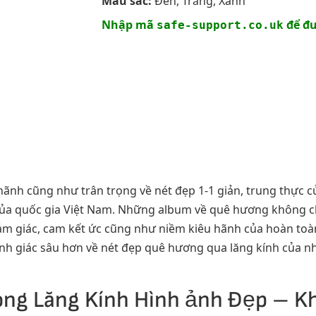
Màu sắc:
Đen, Trắng, Xanh
Nhập mã
để đư
safe-support.co.uk
ãnh cũng như trân trọng về nét đẹp 1-1 giản, trung thực củ
của quốc gia Việt Nam. Những album về quê hương không chỉ
m giác, cam kết ức cũng như niềm kiêu hãnh của hoàn toàn 
 linh giác sâu hơn về nét đẹp quê hương qua lăng kính của
ng Lăng Kính Hình ảnh Đẹp – 