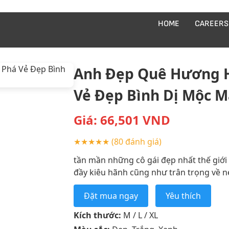
HOME
CAREERS
Anh Đẹp Quê Hương 
Vẻ Đẹp Bình Dị Mộc M
Giá:
66,501
VND
★★★★★
(80 đánh giá)
tần mần những cô gái đẹp nhất thế giới
đầy kiêu hãnh cũng như trân trọng về né
Đặt mua ngay
Yêu thích
Kích thước:
M / L / XL