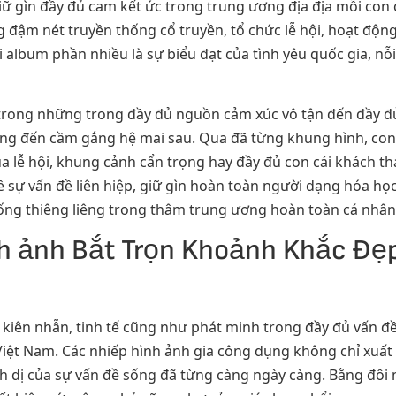
iữ gìn đầy đủ cam kết ức trong trung ương địa địa mỗi con
đậm nét truyền thống cổ truyền, tổ chức lễ hội, hoạt độn
ỗi album phần nhiều là sự biểu đạt của tình yêu quốc gia, 
trong những trong đầy đủ nguồn cảm xúc vô tận đến đầy đ
g đến cầm gắng hệ mai sau. Qua đã từng khung hình, con c
ùa lễ hội, khung cảnh cẩn trọng hay đầy đủ con cái khách 
sự vấn đề liên hiệp, giữ gìn hoàn toàn người dạng hóa học
ống thiêng liêng trong thâm trung ương hoàn toàn cá nhân
h ảnh Bắt Trọn Khoảnh Khắc Đẹ
 kiên nhẫn, tinh tế cũng như phát minh trong đầy đủ vấn đ
ệt Nam. Các nhiếp hình ảnh gia công dụng không chỉ xuất 
nh dị của sự vấn đề sống đã từng càng ngày càng. Bằng đôi