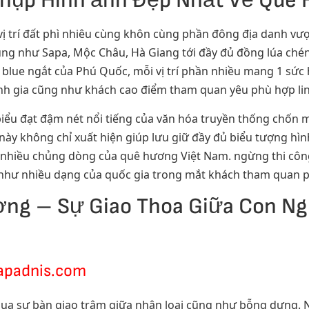
Chụp Hình ảnh Đẹp Nhất Về Quê
vị trí đất phì nhiêu cùng khôn cùng phần đông địa danh vượ
ng như Sapa, Mộc Châu, Hà Giang tới đầy đủ đồng lúa chén
 blue ngắt của Phú Quốc, mỗi vị trí phần nhiều mang 1 sức h
nh gia cũng như khách cao điểm tham quan yêu phù hợp lin
 biểu đạt đậm nét nổi tiếng của văn hóa truyền thống chốn
trí này không chỉ xuất hiện giúp lưu giữ đầy đủ biểu tượng 
 nhiều chủng dòng của quê hương Việt Nam. ngừng thi cô
như nhiều dạng của quốc gia trong mắt khách tham quan ph
ng – Sự Giao Thoa Giữa Con Ng
kapadnis.com
ua sự bàn giao trâm giữa nhân loại cũng như bỗng dưng. 