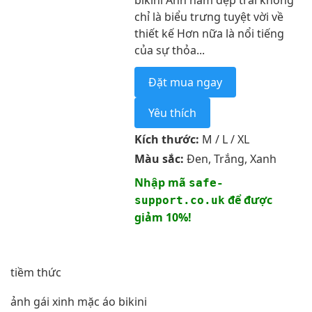
bikini Anh nam đẹp trai không
chỉ là biểu trưng tuyệt vời về
thiết kế Hơn nữa là nổi tiếng
của sự thỏa...
Đặt mua ngay
Yêu thích
Kích thước:
M / L / XL
Màu sắc:
Đen, Trắng, Xanh
Nhập mã
safe-
để được
support.co.uk
giảm 10%!
tiềm thức
ảnh gái xinh mặc áo bikini