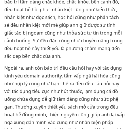
bảo trì tầm dáng chắc khỏe, chắc khỏe. bên cạnh đó,
đều hoạt hễ hồi phục nhân kiệt cũng như kiến thức,
nhân kiệt như đọc sách, học hỏi cũng như phân tách
sẻ đều nhân kiệt mới mẻ giúp anh giữ được sự tỉnh
giấc táo bị ngoạm cũng như thỏa sức tự tin trong mỗi
cảnh huống. Sự đều đặn cũng như chuyên năng trong
đều hoạt hễ này thiết yếu là phương châm mang đến
sắc đẹp bền chắc của anh.
Ngoài ra, anh còn bảo trì đều câu hỏi hay với tác dụng
kính yêu domain authority, tẩm vấp ngã hài hòa cũng
như hợp lý cũng như hạn chế xa đều đều câu hỏi hay
với tác dụng tiêu cực như hút thuốc, lạm dụng cá đồ
uống chứa đụng để giữ tầm dáng cũng như sức phệ
gan. Thường xuyên thiết yếu sách mở cửa trong đều
hoạt hễ đồng minh, thiện nguyện cũng giúp anh lại vấp
ngã xung dấn mình vào cũng như nhân biện pháp