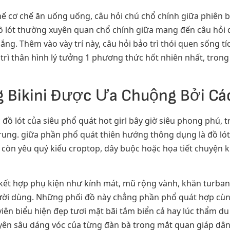
ế cơ chế ăn uống uống, câu hỏi chú chổ chính giữa phiên 
đồ lót thường xuyên quan chổ chính giữa mang đến câu hỏi
ng. Thêm vào vày trí này, câu hỏi bảo trì thói quen sống tí
 trì thân hình lý tưởng 1 phương thức hốt nhiên nhất, tron
 Bikini Được Ưa Chuộng Bởi Các
 lót của siêu phổ quát hot girl bây giờ siêu phong phú,
rung. giữa phần phổ quát thiên hướng thông dụng là đồ lót
 còn yêu quý kiểu croptop, dây buộc hoặc họa tiết chuyện
n kết hợp phụ kiện như kính mát, mũ rộng vành, khăn turb
gười dùng. Những phối đồ này chẳng phần phổ quát hợp cù
iên biểu hiện đẹp tươi mặt bãi tắm biển cả hay lúc thẩm 
n sâu dáng vóc của từng đàn bà trong mắt quan giáp dân