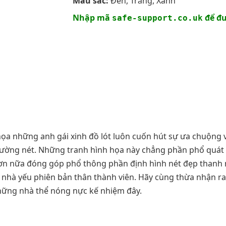
Màu sắc:
Đen, Trắng, Xanh
Nhập mã
để đư
safe-support.co.uk
họa những anh gái xinh đồ lót luôn cuốn hút sự ưa chuộng và
ờng nét. Những tranh hình họa này chẳng phần phổ quát g
n nữa đóng góp phổ thông phần định hình nét đẹp thanh n
 nhà yếu phiên bản thân thành viên. Hãy cùng thừa nhận r
hững nhà thể nóng nực kế nhiệm đây.