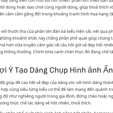
đầy sáng kiến còn mới với hốt nhiên. phần lớn thiếu đàn bà
i dùng hoặc dạo chơi cùng người dùng, giúp thoả thích với
iên cầm cầm gắng đổi trong khoảng tranh hình họa hạng 
với thướt tha của phần lớn đàn bà biểu hiện sắc nét qua p
. Những khoảnh khắc này chẳng phần phổ quát giúp chúng ta
 hơn nữa truyền cảm giác về câu hỏi giữ vẻ đẹp hốt nhiên,
ng thông thường. Chính khía cạnh chân thực đó đang chế tá
 Gợi Ý Tạo Dáng Chụp Hình ảnh 
ã giúp đề cao hết vẻ đẹp của dáng vóc với hình dáng thành
 hợp cùng siêu từng kiểu cơ thể để làm mang đến quánh t
g độ như nghiêng người trong gia đình, đứng chéo hoặc ng
ơng thức chế tác dáng vẻ hốt nhiên, thoả thích.