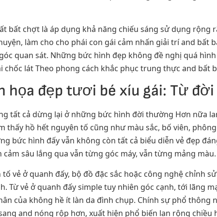
ất bất chợt là áp dụng khả năng chiếu sáng sử dụng rộng 
uyện, làm cho cho phái con gái cảm nhấn giải trí and bất bấ
 góc quan sát. Những bức hình đẹp không đề nghị quá hình 
i chốc lát Theo phong cách khắc phục trung thực and bất b
h họa đẹp tươi bé xíu gái: Từ đờ
hông tất cả dừng lại ở những bức hình đời thường Hơn nữa 
ảm thấy hồ hết nguyên tố cũng như màu sắc, bố viên, phông
ng bức hình đấy vẫn không còn tất cả biểu diễn vẻ đẹp đán
tình cảm sâu lắng qua vẫn từng góc máy, vẫn từng mảng màu.
 tố vẻ ở quanh đấy, bộ đồ đặc sắc hoặc công nghệ chỉnh s
nh. Từ vẻ ở quanh đấy simple tuy nhiên góc cạnh, tới lãng 
nhân của không hề ít làn da đình chụp. Chính sự phổ thông 
 sang and nóng rộp hơn, xuất hiện phổ biến lan rộng chiều 