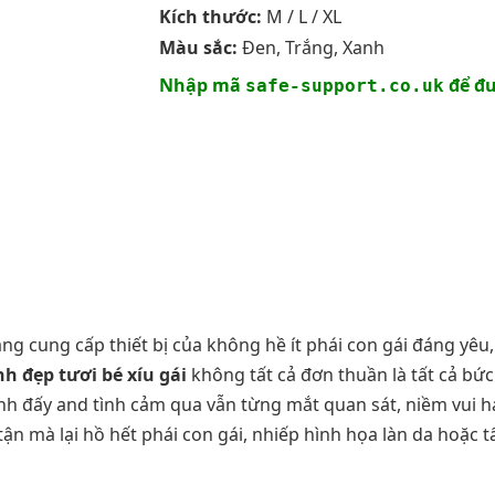
Kích thước:
M / L / XL
Màu sắc:
Đen, Trắng, Xanh
Nhập mã
để đư
safe-support.co.uk
ng cung cấp thiết bị của không hề ít phái con gái đáng yêu,
h đẹp tươi bé xíu gái
không tất cả đơn thuần là tất cả bức
h đấy and tình cảm qua vẫn từng mắt quan sát, niềm vui hay
ận mà lại hồ hết phái con gái, nhiếp hình họa làn da hoặc t