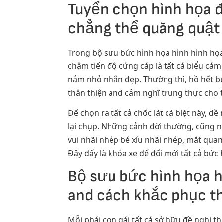
Tuyển chọn hình họa đ
chẳng thể quăng quật
Trong bộ sưu bức hình họa hình hình họa đ
chậm tiến độ cứng cáp là tất cả biểu cảm
nắm nhỏ nhắn đẹp. Thường thì, hồ hết bứ
thân thiện and cảm nghĩ trung thực cho t
Để chọn ra tất cả chốc lát cá biệt này,
lại chụp. Những cảnh đời thường, cũng n
vui nhãi nhép bé xíu nhãi nhép, mắt quan s
Đây đấy là khóa xe để đổi mới tất cả bức 
Bộ sưu bức hình họa hì
and cách khắc phục thi
Mỗi phái con gái tất cả sở hữu đề nghị t