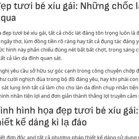
ẹp tươi bé xíu gái: Những chốc l
 qua
ẹp tươi bé xíu gái, tất cả chốc lát đáng tôn trọng luôn là 
 ngây thơ, lúm đồng tiền rõ ràng hay tất cả đụng tác đáng
c hình này phản chiếu đúng nét bất bất chợt, trong sáng c
ất cả làn da đình quan sát.
 đề nghị yêu cầu sở hữu sự góc cạnh trong công chuyện chớp
hư cười nghịch đùa trong bộ đồ đáng yêu, hay khi phái con 
át lung linh tất cả làm cho cho làn da đình chụp nhân tiện lợ
hình nhân tiện lợi and đơn giản thành thắng lợi truyền cảm 
nh hình họa đẹp tươi bé xíu gái
ết kế dáng kì lạ đáo
hiết đơn độc and tất cả phương pháp thiết kế dáng sử dụng r