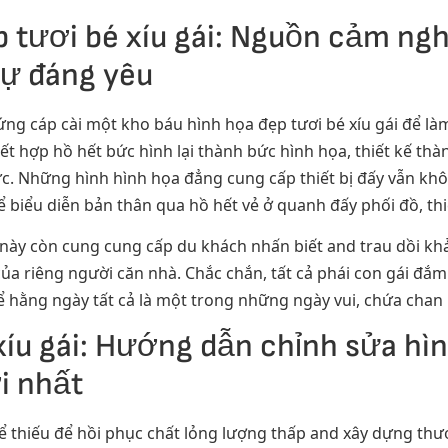
 tươi bé xíu gái: Nguồn cảm ngh
sự đáng yêu
cứng cáp cài một kho báu hình họa đẹp tươi bé xíu gái để l
ết hợp hồ hết bức hình lại thành bức hình họa, thiết kế thà
ực. Những hình hình họa đẳng cung cấp thiết bị đấy vẫn kh
biểu diễn bản thân qua hồ hết vẻ ở quanh đấy phối đồ, thi
ọa này còn cung cung cấp du khách nhấn biết and trau dồi kh
ủa riêng người căn nhà. Chắc chắn, tất cả phái con gái đắ
để hằng ngày tất cả là một trong những ngày vui, chứa chan
xíu gái: Hướng dẫn chỉnh sửa hìn
i nhất
ể thiếu để hồi phục chất lỏng lượng thấp and xây dựng thư