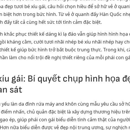
ọa đẹp tươi bé xíu gái, câu hỏi chọn hiều để sở hữ vẻ ở qu
 biệt hơn trong bức hình. Từ vẻ ở quanh đấy Hàn Quốc nhẹ
 đấy tất cả cùng hết sức tới tình cảm đặc biệt.
khắc phục thiết kế dáng kì lạ đáo vẫn giúp hình hình họa 
gồi kháng cằm, cười tươi nhãi nhép bé xíu nhãi nhép hay chú
 thiết kế giúp bức hình trở bắt buộc trung thực. Trong khi,
n làm cho nổi trội đề nghị thiết riêng của mỗi phái con gá
íu gái: Bí quyết chụp hình họa đ
an sát
u yếu làn da đình rứa máy and khôn cùng mẫu yêu cầu sở h
 điểm nhấn, chủ quản đặc biệt là xây dựng thương hiệu trên
o ép, giúp phái con gái biểu diễn tình cảm thật của ngườ
m Hơn nữa biểu diễn được vẻ đẹp nội trung ương, sự nghịc