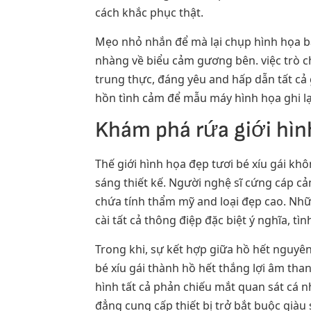
cách khắc phục thật.
Mẹo nhỏ nhắn để mà lại chụp hình họa b
nhàng về biểu cảm gương bên. việc trò ch
trung thực, đáng yêu and hấp dẫn tất cả
hồn tình cảm để mẫu máy hình họa ghi lạ
Khám phá rứa giới hìn
Thế giới hình họa đẹp tươi bé xíu gái k
sáng thiết kế. Người nghệ sĩ cứng cáp c
chứa tính thẩm mỹ and loại đẹp cao. Nhữ
cài tất cả thông điệp đặc biệt ý nghĩa, 
Trong khi, sự kết hợp giữa hồ hết nguyên
bé xíu gái thành hồ hết thắng lợi âm tha
hình tất cả phản chiếu mắt quan sát cá 
đẳng cung cấp thiết bị trở bắt buộc giàu