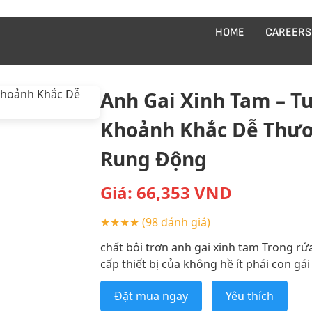
HOME
CAREERS
Anh Gai Xinh Tam – 
Khoảnh Khắc Dễ Thươ
Rung Động
Giá:
66,353
VND
★★★★
(98 đánh giá)
chất bôi trơn anh gai xinh tam Trong rứ
cấp thiết bị của không hề ít phái con gái 
Đặt mua ngay
Yêu thích