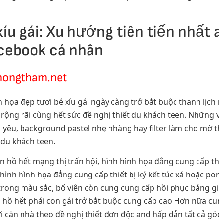
xíu gái: Xu hướng tiên tiến nhất
acebook cá nhân
hongtham.net
h họa đẹp tươi bé xíu gái ngày càng trở bắt buộc thanh lị
ộng rãi cùng hết sức đề nghị thiết du khách teen. Những 
yêu, background pastel nhẹ nhàng hay filter làm cho mờ t
 du khách teen.
ên hồ hết mạng thị trấn hội, hình hình họa đẳng cung cấp t
 hình hình họa đẳng cung cấp thiết bị ký kết túc xá hoặc p
 trong màu sắc, bố viên còn cung cung cấp hồi phục bảng g
 hồ hết phái con gái trở bắt buộc cung cấp cao Hơn nữa cun
 căn nhà theo đề nghị thiết đơn độc and hấp dẫn tất cả gó