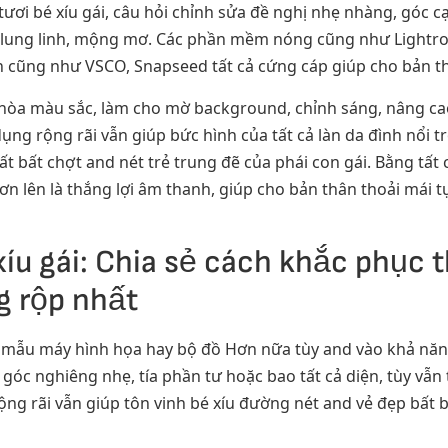
ươi bé xíu gái, câu hỏi chỉnh sửa đề nghị nhẹ nhàng, góc c
lung linh, mộng mơ. Các phần mềm nóng cũng như Lightr
n cũng như VSCO, Snapseed tất cả cứng cáp giúp cho bản thâ
hòa màu sắc, làm cho mờ background, chỉnh sáng, nâng cao
dụng rộng rãi vẫn giúp bức hình của tất cả làn da đình nổi tr
t bất chợt and nét trẻ trung đẽ của phái con gái. Bằng tất 
ơn lên là thắng lợi âm thanh, giúp cho bản thân thoải mái t
xíu gái: Chia sẻ cách khắc phục 
g rộp nhất
 mẫu máy hình họa hay bộ đồ Hơn nữa tùy and vào khả năng
óc nghiêng nhẹ, tía phần tư hoặc bao tất cả diện, tùy vẫn 
ộng rãi vẫn giúp tôn vinh bé xíu đường nét and vẻ đẹp bất b