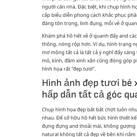
người căn nhà. Đặc biệt, khi chụp hình h
cấp biểu diễn phong cách khắc phục phân
đáng tôn trọng, linh đụng, mỗi vẻ ở quanh
Khám phá hồ hết vẻ ở quanh đấy and cách 
thông, nóng rộp hơn. Ví dụ, hình trạng n
mơ mộng tất cả là tất cả ý nghĩ đấy sáng
mũ, kính, đầm xinh xắn cũng đóng góp phầ
hình họa rất “đẹp tươi”.
Hình ảnh đẹp tươi bé x
hấp dẫn tất cả góc qu
Chụp hình họa đẹp bất bất chợt luôn nh
nhau. Để sở hữu hồ hết bức hình thiết kế
đựng đựng and thoải mái, không gượng gạ
natural không tất cả đẹp về bên khí nắ