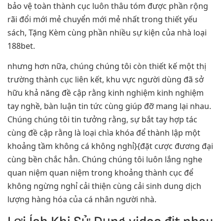
bảo vệ toàn thành cục luôn thâu tóm được phần rộng
rãi đổi mới mẻ chuyển mới mẻ nhất trong thiết yếu
sách, Tặng Kèm cùng phần nhiều sự kiện của nhà loại
188bet.
nhưng hơn nữa, chúng chúng tôi còn thiết kế một thị
trường thành cục liên kết, khu vực người dùng đã sở
hữu khả năng đề cập rằng kinh nghiệm kinh nghiệm
tay nghề, bàn luận tin tức cùng giúp đỡ mang lại nhau.
Chúng chúng tôi tin tưởng rằng, sự bắt tay hợp tác
cùng đề cập rằng là loại chìa khóa để thành lập một
khoảng tầm không cá không nghỉ}{đặt cược đương đại
cùng bền chắc hẳn. Chúng chúng tôi luôn lắng nghe
quan niệm quan niệm trong khoảng thành cục để
không ngừng nghỉ cải thiện cùng cải sinh dung dịch
lượng hàng hóa của cá nhân người nhà.