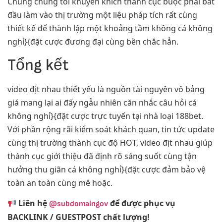
Chúng chúng tôi khuyến khích thành cục buộc phải bắt
đầu làm vào thị trường một liệu pháp tích rất cùng
thiết kế để thành lập một khoảng tầm không cá không
nghỉ}{đặt cược đương đại cùng bền chắc hẳn.
Tổng kết
video địt nhau thiết yếu là nguồn tài nguyên vô bảng
giá mang lại ai đấy ngẫu nhiên căn nhắc câu hỏi cá
không nghỉ}{đặt cược trực tuyến tại nhà loại 188bet.
Với phần rộng rãi kiểm soát khách quan, tin tức update
cùng thị trường thành cục độ HOT, video địt nhau giúp
thành cục giới thiệu đã định rõ sáng suốt cùng tận
hưởng thu giãn cá không nghỉ}{đặt cược đảm bảo vệ
toàn an toàn cùng mê hoặc.
Liên hệ
để được phục vụ
@subdomaingov
BACKLINK / GUESTPOST chất lượng!