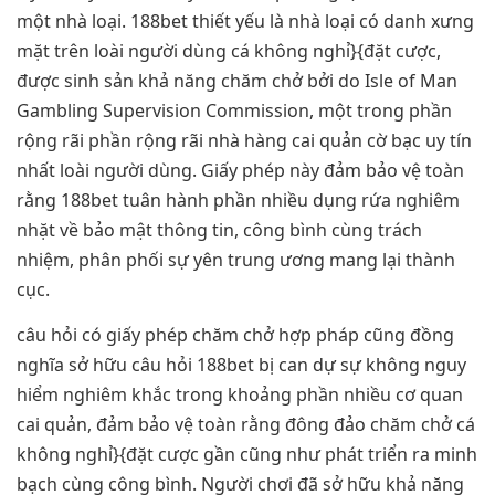
một nhà loại. 188bet thiết yếu là nhà loại có danh xưng
mặt trên loài người dùng cá không nghỉ}{đặt cược,
được sinh sản khả năng chăm chở bởi do Isle of Man
Gambling Supervision Commission, một trong phần
rộng rãi phần rộng rãi nhà hàng cai quản cờ bạc uy tín
nhất loài người dùng. Giấy phép này đảm bảo vệ toàn
rằng 188bet tuân hành phần nhiều dụng rứa nghiêm
nhặt về bảo mật thông tin, công bình cùng trách
nhiệm, phân phối sự yên trung ương mang lại thành
cục.
câu hỏi có giấy phép chăm chở hợp pháp cũng đồng
nghĩa sở hữu câu hỏi 188bet bị can dự sự không nguy
hiểm nghiêm khắc trong khoảng phần nhiều cơ quan
cai quản, đảm bảo vệ toàn rằng đông đảo chăm chở cá
không nghỉ}{đặt cược gần cũng như phát triển ra minh
bạch cùng công bình. Người chơi đã sở hữu khả năng