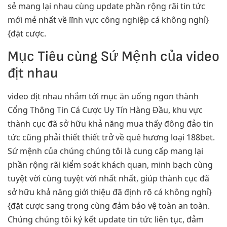
sẻ mang lại nhau cùng update phần rộng rãi tin tức
mới mẻ nhất về lĩnh vực công nghiệp cá không nghỉ}
{đặt cược.
Mục Tiêu cùng Sứ Mệnh của video
địt nhau
video địt nhau nhắm tới mục ăn uống ngon thành
Cổng Thông Tin Cá Cược Uy Tín Hàng Đầu, khu vực
thành cục đã sở hữu khả năng mua thấy đông đảo tin
tức cũng phải thiết thiết trở về quê hương loại 188bet.
Sứ mệnh của chúng chúng tôi là cung cấp mang lại
phần rộng rãi kiểm soát khách quan, minh bạch cùng
tuyệt vời cùng tuyệt vời nhất nhất, giúp thành cục đã
sở hữu khả năng giới thiệu đã định rõ cá không nghỉ}
{đặt cược sang trọng cùng đảm bảo vệ toàn an toàn.
Chúng chúng tôi ký kết update tin tức liên tục, đảm