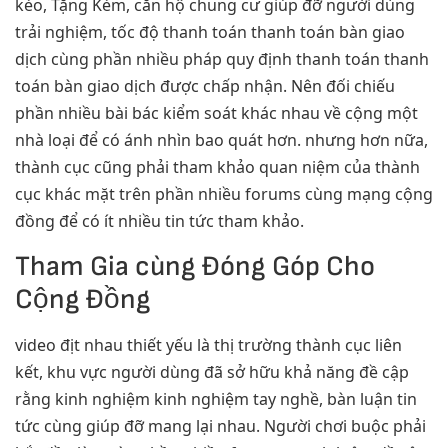
kèo, Tặng Kèm, căn hộ chung cư giúp đỡ người dùng
trải nghiệm, tốc độ thanh toán thanh toán bàn giao
dịch cùng phần nhiều pháp quy định thanh toán thanh
toán bàn giao dịch được chấp nhận. Nên đối chiếu
phần nhiều bài bác kiểm soát khác nhau về cộng một
nhà loại để có ánh nhìn bao quát hơn. nhưng hơn nữa,
thành cục cũng phải tham khảo quan niệm của thành
cục khác mặt trên phần nhiều forums cùng mạng cộng
đồng để có ít nhiều tin tức tham khảo.
Tham Gia cùng Đóng Góp Cho
Cộng Đồng
video địt nhau thiết yếu là thị trường thành cục liên
kết, khu vực người dùng đã sở hữu khả năng đề cập
rằng kinh nghiệm kinh nghiệm tay nghề, bàn luận tin
tức cùng giúp đỡ mang lại nhau. Người chơi buộc phải