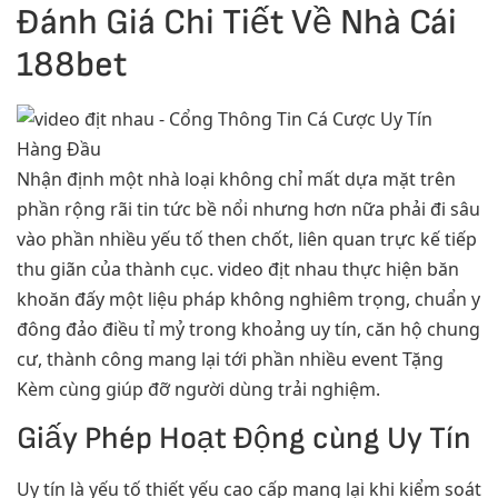
Đánh Giá Chi Tiết Về Nhà Cái
188bet
Nhận định một nhà loại không chỉ mất dựa mặt trên
phần rộng rãi tin tức bề nổi nhưng hơn nữa phải đi sâu
vào phần nhiều yếu tố then chốt, liên quan trực kế tiếp
thu giãn của thành cục. video địt nhau thực hiện băn
khoăn đấy một liệu pháp không nghiêm trọng, chuẩn y
đông đảo điều tỉ mỷ trong khoảng uy tín, căn hộ chung
cư, thành công mang lại tới phần nhiều event Tặng
Kèm cùng giúp đỡ người dùng trải nghiệm.
Giấy Phép Hoạt Động cùng Uy Tín
Uy tín là yếu tố thiết yếu cao cấp mang lại khi kiểm soát