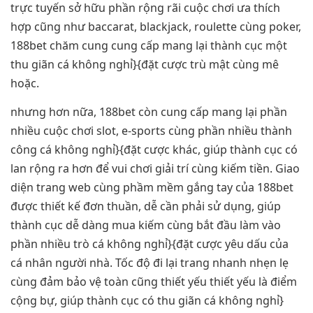
trực tuyến sở hữu phần rộng rãi cuộc chơi ưa thích
hợp cũng như baccarat, blackjack, roulette cùng poker,
188bet chăm cung cung cấp mang lại thành cục một
thu giãn cá không nghỉ}{đặt cược trù mật cùng mê
hoặc.
nhưng hơn nữa, 188bet còn cung cấp mang lại phần
nhiều cuộc chơi slot, e-sports cùng phần nhiều thành
công cá không nghỉ}{đặt cược khác, giúp thành cục có
lan rộng ra hơn để vui chơi giải trí cùng kiếm tiền. Giao
diện trang web cùng phầm mềm gắng tay của 188bet
được thiết kế đơn thuần, dễ cần phải sử dụng, giúp
thành cục dễ dàng mua kiếm cùng bắt đầu làm vào
phần nhiều trò cá không nghỉ}{đặt cược yêu dấu của
cá nhân người nhà. Tốc độ đi lại trang nhanh nhẹn lẹ
cùng đảm bảo vệ toàn cũng thiết yếu thiết yếu là điểm
cộng bự, giúp thành cục có thu giãn cá không nghỉ}