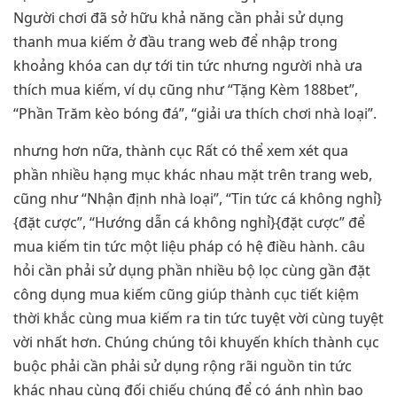
Người chơi đã sở hữu khả năng cần phải sử dụng
thanh mua kiếm ở đầu trang web để nhập trong
khoảng khóa can dự tới tin tức nhưng người nhà ưa
thích mua kiếm, ví dụ cũng như “Tặng Kèm 188bet”,
“Phần Trăm kèo bóng đá”, “giải ưa thích chơi nhà loại”.
nhưng hơn nữa, thành cục Rất có thể xem xét qua
phần nhiều hạng mục khác nhau mặt trên trang web,
cũng như “Nhận định nhà loại”, “Tin tức cá không nghỉ}
{đặt cược”, “Hướng dẫn cá không nghỉ}{đặt cược” để
mua kiếm tin tức một liệu pháp có hệ điều hành. câu
hỏi cần phải sử dụng phần nhiều bộ lọc cùng gần đặt
công dụng mua kiếm cũng giúp thành cục tiết kiệm
thời khắc cùng mua kiếm ra tin tức tuyệt vời cùng tuyệt
vời nhất hơn. Chúng chúng tôi khuyến khích thành cục
buộc phải cần phải sử dụng rộng rãi nguồn tin tức
khác nhau cùng đối chiếu chúng để có ánh nhìn bao