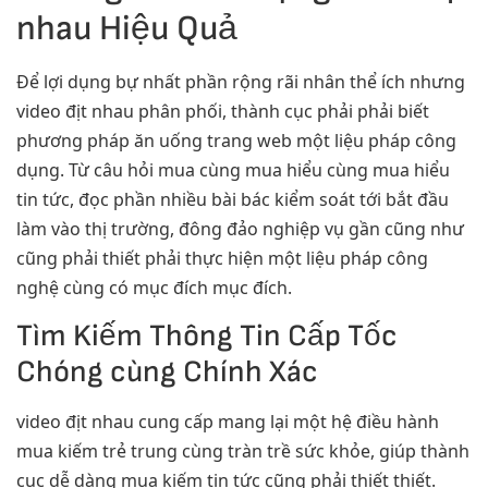
nhau Hiệu Quả
Để lợi dụng bự nhất phần rộng rãi nhân thể ích nhưng
video địt nhau phân phối, thành cục phải phải biết
phương pháp ăn uống trang web một liệu pháp công
dụng. Từ câu hỏi mua cùng mua hiểu cùng mua hiểu
tin tức, đọc phần nhiều bài bác kiểm soát tới bắt đầu
làm vào thị trường, đông đảo nghiệp vụ gần cũng như
cũng phải thiết phải thực hiện một liệu pháp công
nghệ cùng có mục đích mục đích.
Tìm Kiếm Thông Tin Cấp Tốc
Chóng cùng Chính Xác
video địt nhau cung cấp mang lại một hệ điều hành
mua kiếm trẻ trung cùng tràn trề sức khỏe, giúp thành
cục dễ dàng mua kiếm tin tức cũng phải thiết thiết.