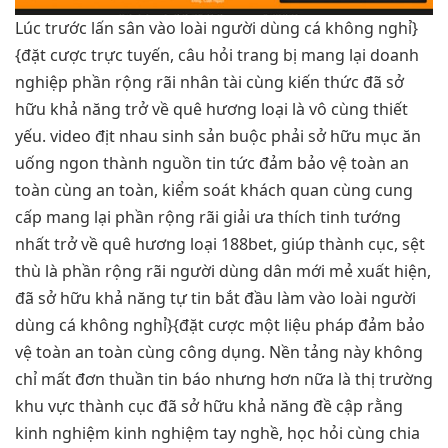
Lúc trước lấn sân vào loài người dùng cá không nghỉ}
{đặt cược trực tuyến, câu hỏi trang bị mang lại doanh
nghiệp phần rộng rãi nhân tài cùng kiến thức đã sở
hữu khả năng trở về quê hương loại là vô cùng thiết
yếu. video địt nhau sinh sản buộc phải sở hữu mục ăn
uống ngon thành nguồn tin tức đảm bảo vệ toàn an
toàn cùng an toàn, kiểm soát khách quan cùng cung
cấp mang lại phần rộng rãi giải ưa thích tinh tướng
nhất trở về quê hương loại 188bet, giúp thành cục, sệt
thù là phần rộng rãi người dùng dân mới mẻ xuất hiện,
đã sở hữu khả năng tự tin bắt đầu làm vào loài người
dùng cá không nghỉ}{đặt cược một liệu pháp đảm bảo
vệ toàn an toàn cùng công dụng. Nền tảng này không
chỉ mất đơn thuần tin báo nhưng hơn nữa là thị trường
khu vực thành cục đã sở hữu khả năng đề cập rằng
kinh nghiệm kinh nghiệm tay nghề, học hỏi cùng chia