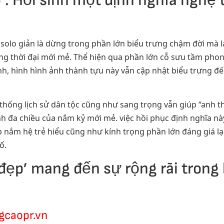
’: Hồi sinh một định nghĩa nghệ
 solo giản là dừng trong phần lớn biểu trưng chậm đời mà l
ong thời đại mới mẻ. Thể hiện qua phần lớn cỗ sưu tầm phon
nh, hình hình ảnh thành tựu này vẫn cập nhật biểu trưng đ
thống lịch sử dân tộc cũng như sang trọng vẫn giúp “anh 
inh đa chiều của nắm kỷ mới mẻ. việc hồi phục định nghĩa nà
p nắm hệ trẻ hiểu cũng như kính trọng phần lớn đáng giá l
ố.
ẹp’ mang đến sự rộng rãi trong 
gcaopr.vn