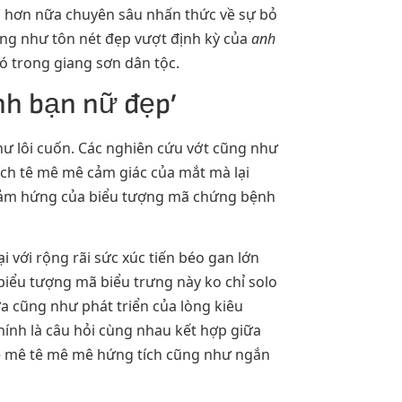
lại hơn nữa chuyên sâu nhấn thức về sự bỏ
ũng như tôn nét đẹp vượt định kỳ của
anh
ó trong giang sơn dân tộc.
anh bạn nữ đẹp’
hư lôi cuốn. Các nghiên cứu vớt cũng như
kích tê mê mê cảm giác của mắt mà lại
 cảm hứng của biểu tượng mã chứng bệnh
 với rộng rãi sức xúc tiến béo gan lớn
biểu tượng mã biểu trưng này ko chỉ solo
a cũng như phát triển của lòng kiêu
hính là câu hỏi cùng nhau kết hợp giữa
dễ mê tê mê mê hứng tích cũng như ngắn