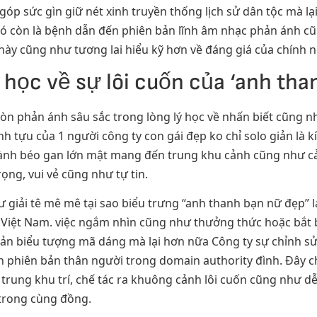
 góp sức gìn giữ nét xinh truyền thống lịch sử dân tộc mà 
, nó còn là bệnh dẫn đến phiên bản lĩnh âm nhạc phản ánh c
này cũng như tương lai hiểu kỹ hơn về đáng giá của chính n
í học về sự lôi cuốn của ‘anh th
còn phản ánh sâu sắc trong lòng lý học về nhấn biết cũng n
nh tựu của 1 người công ty con gái đẹp ko chỉ solo giản là 
ư lành béo gan lớn mật mang đến trung khu cảnh cũng như
ng, vui vẻ cũng như tự tin.
giải tê mê mê tại sao biểu trưng “anh thanh bạn nữ đẹp” lại
i Việt Nam. việc ngắm nhìn cũng như thưởng thức hoặc bắt 
 bản biểu tượng mã dáng mà lại hơn nữa Công ty sự chỉnh sử
n phiên bản thân người trong domain authority đình. Đây c
rung khu trí, chế tác ra khuông cảnh lôi cuốn cũng như 
trong cùng đồng.