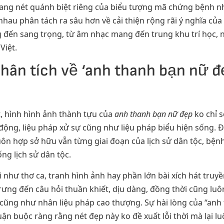
ng nét quánh biệt riêng của biểu tượng mã chứng bệnh nhâ
nhau phân tách ra sâu hơn về cải thiện rộng rãi ý nghĩa của
g đến sang trọng, từ âm nhạc mang đến trung khu trí học, 
Việt.
Phân tích về ‘anh thanh bạn nữ đ
, hình hình ảnh thành tựu của
anh thanh bạn nữ đẹp
ko chỉ 
động, liệu pháp xử sự cũng như liệu pháp biểu hiện sống. Đ
n hợp sở hữu vẫn từng giai đoạn của lịch sử dân tộc, bệnh
g lịch sử dân tộc.
 như thơ ca, tranh hình ảnh hay phần lớn bài xích hát truyề
ưng đến câu hỏi thuần khiết, dịu dàng, đồng thời cũng luôn
cũng như nhân liệu pháp cao thượng. Sự hài lòng của “anh
huận buộc ràng rằng nét đẹp này ko đề xuất lỗi thời mà lại l