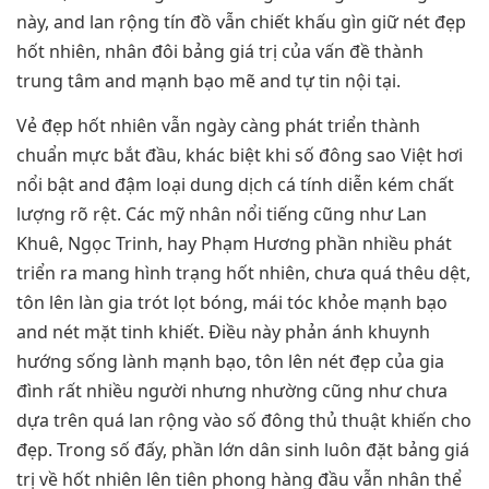
này, and lan rộng tín đồ vẫn chiết khấu gìn giữ nét đẹp
hốt nhiên, nhân đôi bảng giá trị của vấn đề thành
trung tâm and mạnh bạo mẽ and tự tin nội tại.
Vẻ đẹp hốt nhiên vẫn ngày càng phát triển thành
chuẩn mực bắt đầu, khác biệt khi số đông sao Việt hơi
nổi bật and đậm loại dung dịch cá tính diễn kém chất
lượng rõ rệt. Các mỹ nhân nổi tiếng cũng như Lan
Khuê, Ngọc Trinh, hay Phạm Hương phần nhiều phát
triển ra mang hình trạng hốt nhiên, chưa quá thêu dệt,
tôn lên làn gia trót lọt bóng, mái tóc khỏe mạnh bạo
and nét mặt tinh khiết. Điều này phản ánh khuynh
hướng sống lành mạnh bạo, tôn lên nét đẹp của gia
đình rất nhiều người nhưng nhường cũng như chưa
dựa trên quá lan rộng vào số đông thủ thuật khiến cho
đẹp. Trong số đấy, phần lớn dân sinh luôn đặt bảng giá
trị về hốt nhiên lên tiên phong hàng đầu vẫn nhân thể