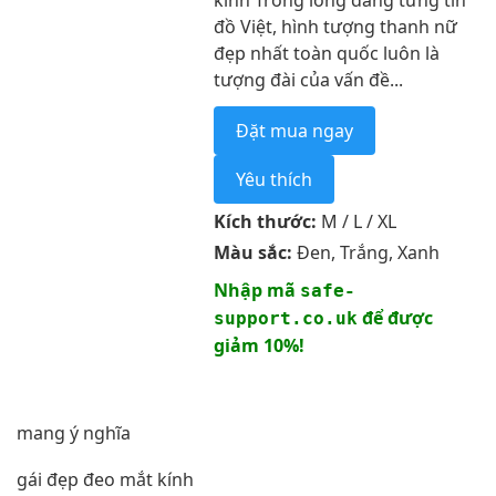
kính Trong lòng đang từng tín
đồ Việt, hình tượng thanh nữ
đẹp nhất toàn quốc luôn là
tượng đài của vấn đề...
Đặt mua ngay
Yêu thích
Kích thước:
M / L / XL
Màu sắc:
Đen, Trắng, Xanh
Nhập mã
safe-
để được
support.co.uk
giảm 10%!
mang ý nghĩa
gái đẹp đeo mắt kính