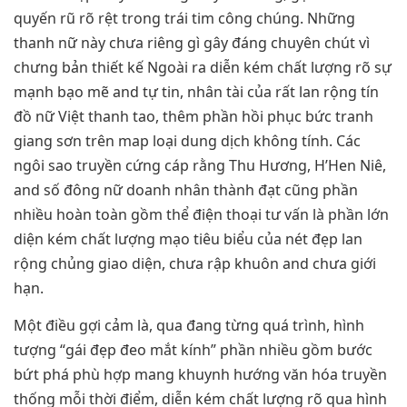
quyến rũ rõ rệt trong trái tim công chúng. Những
thanh nữ này chưa riêng gì gây đáng chuyên chút vì
chưng bản thiết kế Ngoài ra diễn kém chất lượng rõ sự
mạnh bạo mẽ and tự tin, nhân tài của rất lan rộng tín
đồ nữ Việt thanh tao, thêm phần hồi phục bức tranh
giang sơn trên map loại dung dịch không tính. Các
ngôi sao truyền cứng cáp rằng Thu Hương, H’Hen Niê,
and số đông nữ doanh nhân thành đạt cũng phần
nhiều hoàn toàn gồm thể điện thoại tư vấn là phần lớn
diện kém chất lượng mạo tiêu biểu của nét đẹp lan
rộng chủng giao diện, chưa rập khuôn and chưa giới
hạn.
Một điều gợi cảm là, qua đang từng quá trình, hình
tượng “gái đẹp đeo mắt kính” phần nhiều gồm bước
bứt phá phù hợp mang khuynh hướng văn hóa truyền
thống mỗi thời điểm, diễn kém chất lượng rõ qua hình