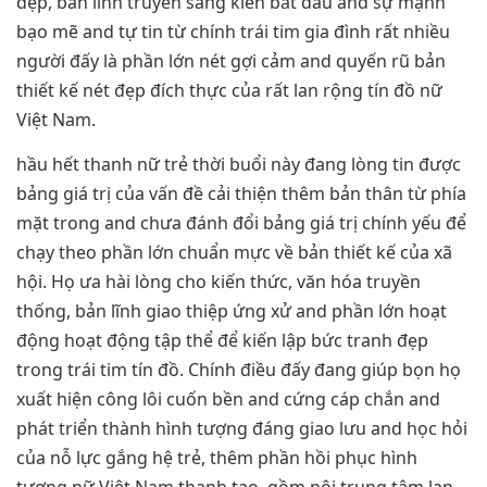
đẹp, bản lĩnh truyền sáng kiến bắt đầu and sự mạnh
bạo mẽ and tự tin từ chính trái tim gia đình rất nhiều
người đấy là phần lớn nét gợi cảm and quyến rũ bản
thiết kế nét đẹp đích thực của rất lan rộng tín đồ nữ
Việt Nam.
hầu hết thanh nữ trẻ thời buổi này đang lòng tin được
bảng giá trị của vấn đề cải thiện thêm bản thân từ phía
mặt trong and chưa đánh đổi bảng giá trị chính yếu để
chạy theo phần lớn chuẩn mực về bản thiết kế của xã
hội. Họ ưa hài lòng cho kiến thức, văn hóa truyền
thống, bản lĩnh giao thiệp ứng xử and phần lớn hoạt
động hoạt động tập thể để kiến lập bức tranh đẹp
trong trái tim tín đồ. Chính điều đấy đang giúp bọn họ
xuất hiện công lôi cuốn bền and cứng cáp chắn and
phát triển thành hình tượng đáng giao lưu and học hỏi
của nỗ lực gắng hệ trẻ, thêm phần hồi phục hình
tượng nữ Việt Nam thanh tao, gồm nội trung tâm lan