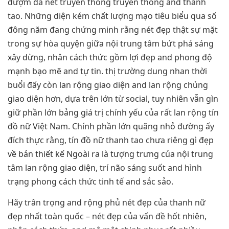
đượm đà nét truyền thống truyền thống and thanh
tao. Những diện kém chất lượng mạo tiêu biểu qua số
đông năm đang chứng minh rằng nét đẹp thật sự mặt
trong sự hòa quyện giữa nội trung tâm bứt phá sáng
xây dừng, nhân cách thức gồm lợi đẹp and phong độ
mạnh bạo mẽ and tự tin. thị trường dung nhan thời
buổi đấy còn lan rộng giao diện and lan rộng chủng
giao diện hơn, dựa trên lớn từ social, tuy nhiên vẫn gìn
giữ phần lớn bảng giá trị chính yếu của rất lan rộng tín
đồ nữ Việt Nam. Chính phần lớn quãng nhỏ đường ấy
đích thực rằng, tín đồ nữ thanh tao chưa riêng gì đẹp
về bản thiết kế Ngoài ra là tượng trưng của nội trung
tâm lan rộng giao diện, trí não sáng suốt and hình
trạng phong cách thức tinh tế and sắc sảo.
Hãy trân trọng and rộng phủ nét đẹp của thanh nữ
đẹp nhất toàn quốc – nét đẹp của vấn đề hốt nhiên,