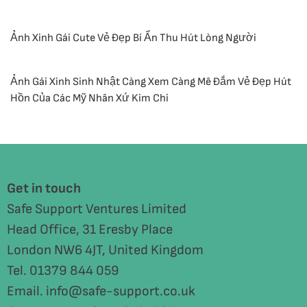
Ảnh Xinh Gái Cute Vẻ Đẹp Bí Ẩn Thu Hút Lòng Người
Ảnh Gái Xinh Sinh Nhật Càng Xem Càng Mê Đắm Vẻ Đẹp Hút
Hồn Của Các Mỹ Nhân Xứ Kim Chi
Get in touch
Safe Support Ventures Limited
Head Office, 31 Eresby Place
London NW6 4JT, United Kingdom
Tel. 01379 844 059
Email. info@safe-support.co.uk