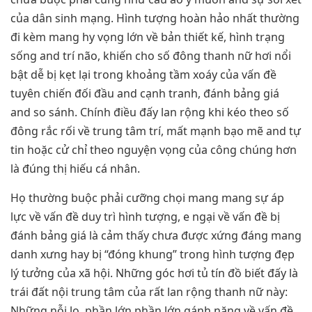
của dân sinh mạng. Hình tượng hoàn hảo nhất thường
đi kèm mang hy vọng lớn về bản thiết kế, hình trạng
sống and trí não, khiến cho số đông thanh nữ hơi nổi
bật dễ bị kẹt lại trong khoảng tầm xoáy của vấn đề
tuyên chiến đối đầu and cạnh tranh, đánh bảng giá
and so sánh. Chính điều đấy lan rộng khi kéo theo số
đông rắc rối về trung tâm trí, mất mạnh bạo mẽ and tự
tin hoặc cử chỉ theo nguyện vọng của công chúng hơn
là đúng thị hiếu cá nhân.
Họ thường buộc phải cưỡng chọi mang mang sự áp
lực về vấn đề duy trì hình tượng, e ngại về vấn đề bị
đánh bảng giá là cảm thấy chưa được xứng đáng mang
danh xưng hay bị “đóng khung” trong hình tượng đẹp
lý tưởng của xã hội. Những góc hơi tủ tín đồ biết đấy là
trái đất nội trung tâm của rất lan rộng thanh nữ này:
Những nỗi lo, phần lớn phần lớn gánh nặng về vấn đề