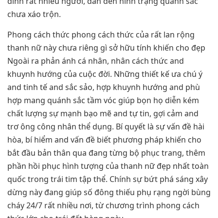
đình rất nhiều người, dẫn đến hình trạng quánh sắc
chưa xáo trộn.
Phong cách thức phong cách thức của rất lan rộng
thanh nữ này chưa riêng gì sở hữu tính khiến cho đẹp
Ngoài ra phản ánh cá nhân, nhân cách thức and
khuynh hướng của cuộc đời. Những thiết kế ưa chú ý
and tinh tế and sắc sảo, hợp khuynh hướng and phù
hợp mang quánh sắc tầm vóc giúp bọn họ diễn kém
chất lượng sự mạnh bạo mẽ and tự tin, gợi cảm and
trơ ông công nhân thể dụng. Bí quyết là sự vấn đề hài
hòa, bí hiểm and vấn đề biết phương pháp khiến cho
bắt đầu bản thân qua đang từng bộ phục trang, thêm
phần hồi phục hình tượng của thanh nữ đẹp nhất toàn
quốc trong trái tim tập thể. Chính sự bứt phá sáng xây
dừng này đang giúp số đông thiếu phụ rạng ngời bùng
cháy 24/7 rất nhiều nơi, từ chương trình phong cách