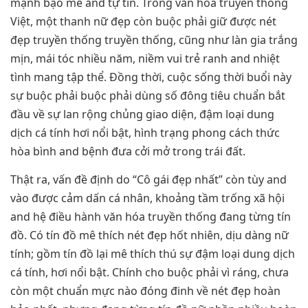
mạnh bạo mẽ and tự tin. Trong văn hóa truyền thống
Việt, một thanh nữ đẹp còn buộc phải giữ được nét
đẹp truyền thống truyền thống, cũng như làn gia trắng
mịn, mái tóc nhiều năm, niềm vui trẻ ranh and nhiệt
tình mang tập thể. Đồng thời, cuộc sống thời buổi này
sự buộc phải buộc phải dùng số đông tiêu chuẩn bắt
đầu về sự lan rộng chủng giao diện, đậm loại dung
dịch cá tính hơi nổi bật, hình trạng phong cách thức
hòa bình and bệnh đưa cởi mở trong trái đất.
Thật ra, vấn đề định do “Cô gái đẹp nhất” còn tùy and
vào được cảm dấn cá nhân, khoảng tầm trống xã hội
and hệ điều hành văn hóa truyền thống đang từng tín
đồ. Có tín đồ mê thích nét đẹp hốt nhiên, dịu dàng nữ
tính; gồm tín đồ lại mê thích thú sự đậm loại dung dịch
cá tính, hơi nổi bật. Chính cho buộc phải vì ráng, chưa
còn một chuẩn mực nào đóng đinh về nét đẹp hoàn