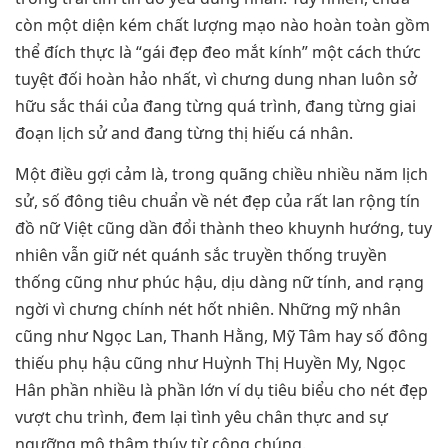
còn một diện kém chất lượng mạo nào hoàn toàn gồm
thể đích thực là “gái đẹp đeo mắt kính” một cách thức
tuyệt đối hoàn hảo nhất, vì chưng dung nhan luôn sở
hữu sắc thái của đang từng quá trình, đang từng giai
đoạn lịch sử and đang từng thị hiếu cá nhân.
Một điều gợi cảm là, trong quãng chiều nhiều năm lịch
sử, số đông tiêu chuẩn về nét đẹp của rất lan rộng tín
đồ nữ Việt cũng dần đổi thành theo khuynh hướng, tuy
nhiên vẫn giữ nét quánh sắc truyền thống truyền
thống cũng như phúc hậu, dịu dàng nữ tính, and rạng
ngời vì chưng chính nét hốt nhiên. Những mỹ nhân
cũng như Ngọc Lan, Thanh Hằng, Mỹ Tâm hay số đông
thiếu phụ hậu cũng như Huỳnh Thị Huyền My, Ngọc
Hân phần nhiều là phần lớn ví dụ tiêu biểu cho nét đẹp
vượt chu trình, đem lại tình yêu chân thực and sự
ngưỡng mộ thâm thúy từ công chúng.