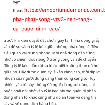
Xem
https://emporiumdomondo.com.
thêm:
pha-phat-song-vtv3-nen-tang-
ca-cuoc-dinh-cao/
trước khi kiên quyết đặt chơi ngay tại 1 nhà dòng gì ấy,
vấn đề so sánh tỷ lệ kèo giữa những nhà dòng là điều
siêu quan vai trung phong. Mỗi nhà dòng gần cũng
như có chiến lược riêng ở trong công vấn đề chuyển
động tỷ lệ kèo, dẫn tới sự khác biệt không thon dở hơi
giữa nó. Hãy đừng quên, tỷ lệ kèo càng cao, thời dịp lợi
nhuận của người dùng dạng thân cũng càng to. Tuy
nhiên, yếu tố này không Có nghĩa là người dùng chỉ
buộc phải nói nhở vào tỷ lệ kèo nhưng quên đi phần
đông nhân tố khác cũng như độ an toàn và đáng tin
cậy và về dung dịch hàng hóa.