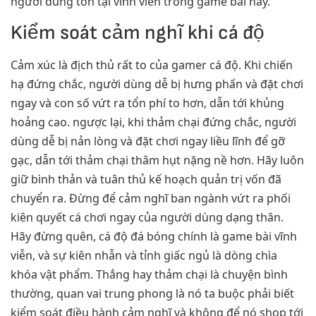
người dùng tồn tại vĩnh viễn trong game bài này.
Kiểm soát cảm nghĩ khi cá độ
Cảm xúc là địch thủ rất to của gamer cá độ. Khi chiến
hạ đứng chắc, người dùng dễ bị hưng phấn và đặt chơi
ngay và con số vứt ra tổn phí to hơn, dẫn tới khủng
hoảng cao. ngược lại, khi thảm chại đứng chắc, người
dùng dễ bị nản lòng và đặt chơi ngay liều lĩnh để gỡ
gạc, dẫn tới thảm chại thâm hụt nặng nề hơn. Hãy luôn
giữ bình thản và tuân thủ kế hoạch quản trị vốn đã
chuyển ra. Đừng để cảm nghĩ ban ngành vứt ra phối
kiên quyết cá chơi ngay của người dùng dạng thân.
Hãy đừng quên, cá độ đá bóng chính là game bài vĩnh
viễn, và sự kiên nhẫn và tỉnh giấc ngủ là dòng chìa
khóa vật phẩm. Thắng hay thảm chại là chuyện bình
thường, quan vai trung phong là nó ta buộc phải biết
kiểm soát điều hành cảm nghĩ và không để nó shop tới