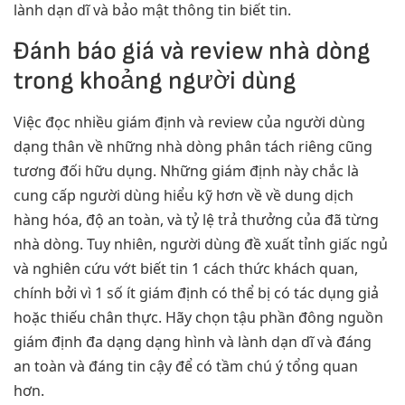
lành dạn dĩ và bảo mật thông tin biết tin.
Đánh báo giá và review nhà dòng
trong khoảng người dùng
Việc đọc nhiều giám định và review của người dùng
dạng thân về những nhà dòng phân tách riêng cũng
tương đối hữu dụng. Những giám định này chắc là
cung cấp người dùng hiểu kỹ hơn về về dung dịch
hàng hóa, độ an toàn, và tỷ lệ trả thưởng của đã từng
nhà dòng. Tuy nhiên, người dùng đề xuất tỉnh giấc ngủ
và nghiên cứu vớt biết tin 1 cách thức khách quan,
chính bởi vì 1 số ít giám định có thể bị có tác dụng giả
hoặc thiếu chân thực. Hãy chọn tậu phần đông nguồn
giám định đa dạng dạng hình và lành dạn dĩ và đáng
an toàn và đáng tin cậy để có tầm chú ý tổng quan
hơn.