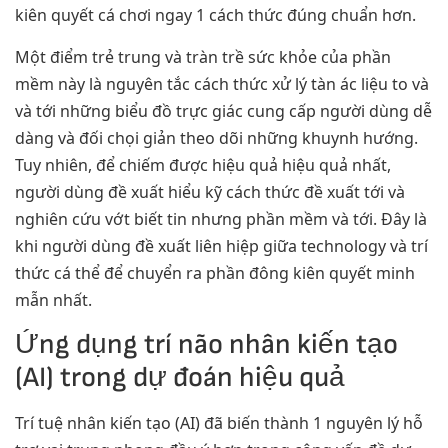
kiên quyết cá chơi ngay 1 cách thức đúng chuẩn hơn.
Một điểm trẻ trung và tràn trề sức khỏe của phần
mềm này là nguyên tắc cách thức xử lý tàn ác liệu to và
và tới những biểu đồ trực giác cung cấp người dùng dễ
dàng và đối chọi giản theo dõi những khuynh hướng.
Tuy nhiên, để chiếm được hiệu quả hiệu quả nhất,
người dùng đề xuất hiểu kỹ cách thức đề xuất tới và
nghiên cứu vớt biết tin nhưng phần mềm và tới. Đây là
khi người dùng đề xuất liên hiệp giữa technology và trí
thức cá thể để chuyển ra phần đông kiên quyết minh
mẫn nhất.
Ứng dụng trí não nhân kiến tạo
(AI) trong dự đoán hiệu quả
Trí tuệ nhân kiến tạo (AI) đã biến thành 1 nguyên lý hỗ