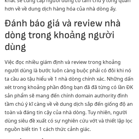
khác sẽ cung cấp người dùng có tầm chú ý tổng quan
hơn về về dung dịch hàng hóa của nhà dòng ấy.
Đánh báo giá và review nhà
dòng trong khoảng người
dùng
Việc đọc nhiều giám định và review trong khoảng
người dùng là bước luôn càng buộc phải có đôi khi nó
ta cầu ao tậu hiểu về 1 nhà dòng chính xác. Những dấn
xét trong khoảng phần đông bạn đã đã từng có lần ĐK
sản phẩm sẽ mang đến chính domain authority đình
tầm chú ý kĩ càng về về dung dịch sắp đến giống độ an
toàn và đáng tin cậy của nhà dòng. Tuy nhiên, người
dùng siêu đề xuất có sự nghiên cứu vớt và thiết lập lọc
nguồn biết tin 1 cách thức cảnh giác.