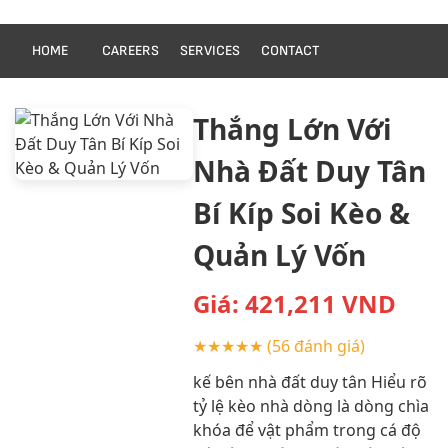
HOME
CAREERS
SERVICES
CONTACT
Thắng Lớn Với
Nhà Đất Duy Tân
Bí Kíp Soi Kèo &
Quản Lý Vốn
Giá:
421,211
VND
★★★★★
(56 đánh giá)
kế bên nhà đất duy tân Hiểu rõ
tỷ lệ kèo nhà dòng là dòng chìa
khóa để vật phẩm trong cá độ