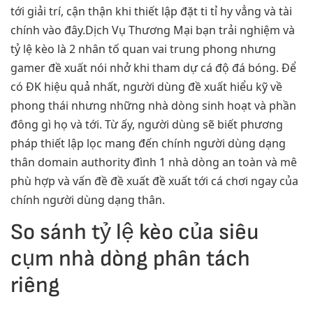
tới giải trí, cận thận khi thiết lập đặt ti tỉ hy vẳng và tài
chính vào đây.Dịch Vụ Thương Mại bạn trải nghiệm và
tỷ lệ kèo là 2 nhân tố quan vai trung phong nhưng
gamer đề xuất nói nhở khi tham dự cá độ đá bóng. Để
có ĐK hiệu quả nhất, người dùng đề xuất hiểu kỹ về
phong thái nhưng những nhà dòng sinh hoạt và phần
đông gì họ và tới. Từ ấy, người dùng sẽ biết phương
pháp thiết lập lọc mang đến chính người dùng dạng
thân domain authority đình 1 nhà dòng an toàn và mê
phù hợp và vấn đề đề xuất đề xuất tới cá chơi ngay của
chính người dùng dạng thân.
So sánh tỷ lệ kèo của siêu
cụm nhà dòng phân tách
riêng