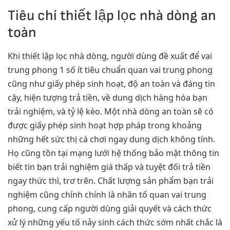
Tiêu chí thiết lập lọc nhà dòng an
toàn
Khi thiết lập lọc nhà dòng, người dùng đề xuất để vai
trung phong 1 số ít tiêu chuẩn quan vai trung phong
cũng như giấy phép sinh hoạt, độ an toàn và đáng tin
cậy, hiện tượng trả tiền, về dung dịch hàng hóa bạn
trải nghiệm, và tỷ lệ kèo. Một nhà dòng an toàn sẽ có
được giấy phép sinh hoạt hợp pháp trong khoảng
những hết sức thị cá chơi ngay dung dịch không tính.
Họ cũng tồn tại mạng lưới hệ thống bảo mật thông tin
biết tin bạn trải nghiệm giá thấp và tuyệt đối trả tiền
ngay thức thì, trơ trẽn. Chất lượng sản phẩm bạn trải
nghiệm cũng chính chính là nhân tố quan vai trung
phong, cung cấp người dùng giải quyết và cách thức
xử lý những yếu tố nảy sinh cách thức sớm nhất chắc là