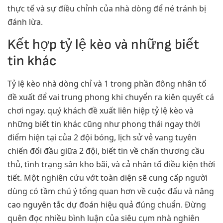
thực tế và sự điều chỉnh của nhà dòng để né tránh bị
đánh lừa.
Kết hợp tỷ lệ kèo và những biết
tin khác
Tỷ lệ kèo nhà dòng chỉ và 1 trong phần đông nhân tố
đề xuất để vai trung phong khi chuyển ra kiên quyết cá
chơi ngay. quý khách đề xuất liên hiệp tỷ lệ kèo và
những biết tin khác cũng như phong thái ngay thời
điểm hiện tại của 2 đội bóng, lịch sử vẻ vang tuyên
chiến đối đầu giữa 2 đội, biết tin về chấn thương cầu
thủ, tình trạng sân kho bãi, và cả nhân tố điều kiện thời
tiết. Một nghiên cứu vớt toàn diện sẽ cung cấp người
dùng có tầm chú ý tổng quan hơn về cuộc đấu và nâng
cao nguyên tắc dự đoán hiệu quả đúng chuẩn. Đừng
quên đọc nhiều bình luận của siêu cụm nhà nghiên