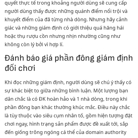
quyết thực tế trong khoảng người dùng sẽ cung cấp
người dùng thấy được những quánh điểm nổi trội và
khuyết điểm của đã từng nhà dòng. Nhưng hãy cảnh
giác và những giám định có giới thiệu quá hăng hái
hoặc thụ rượu cồn nhưng nhịn nhường cũng như
không còn lý bởi vì hợp lí.
Đánh báo giá phần đông giám định
đối chơi
Khi đọc những giám định, người dùng sẽ chú ý thấy có
sự khác biệt to giữa những bình luận. Một lượng bạn
dân chắc là có ĐK hoàn hảo và 1 nhà dòng, trong khi
phần đông bạn khác thường khúc mắc. Điều này chắc
là tùy thuộc vào siêu cụm nhân tố, gồm hiện tượng đặt
chơi ngay, hình trạng sản phẩm được đề xuất tới, sắp
đến giống trông ngóng cá thể của domain authority