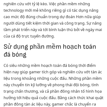
nghiên cứu vớt tỷ lệ kèo. Việc phần mềm những
technology mới mẻ không riêng gì có tác dụng nâng
cao mức độ đúng chuẩn trong dự đoán Hơn nữa giúp
người dùng tiết kiệm thời gian và công trạng. Sự nâng
tầm phát triển này và tới bình luận thú bởi về ngày mai
của cá độ trực tuyến đường.
Sử dụng phần mềm hoạch toán
đá bóng
Có siêu những mềm hoạch toán đá bóng thời điểm
hiện nay giúp gamer tích góp và nghiên cứu vớt tàn ác
liệu trong khoảng những cuộc đấu. Những phần mềm
này chuyển tin kỹ lưỡng về phong thái đội bóng, tình
trạng chấn thương, và cả phần đông nhân tố hình họa
hưởng tới hiệu quả cuộc đấu. Bằng cách thức khai quật
phần đông tàn ác liệu này, gamer chắc là chuyển ra