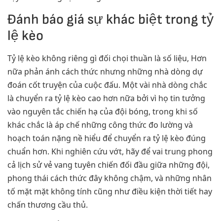
Đánh báo giá sự khác biệt trong tỷ
lệ kèo
Tỷ lệ kèo không riêng gì đối chọi thuần là số liệu, Hơn
nữa phản ánh cách thức nhưng những nhà dòng dự
đoán cốt truyện của cuộc đấu. Một vài nhà dòng chắc
là chuyển ra tỷ lệ kèo cao hơn nữa bởi vì họ tin tưởng
vào nguyên tắc chiến hạ của đội bóng, trong khi số
khác chắc là áp chế những công thức đo lường và
hoạch toán nặng nề hiểu để chuyển ra tỷ lệ kèo đúng
chuẩn hơn. Khi nghiên cứu vớt, hãy để vai trung phong
cả lịch sử vẻ vang tuyên chiến đối đầu giữa những đội,
phong thái cách thức đây không chậm, và những nhân
tố mặt mặt không tính cũng như điều kiện thời tiết hay
chấn thương cầu thủ.