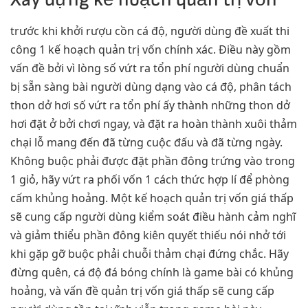
trước khi khởi rượu cồn cá độ, người dùng đề xuất thi
công 1 kế hoạch quản trị vốn chính xác. Điều này gồm
vấn đề bởi vì lòng số vứt ra tổn phí người dùng chuẩn
bị sẵn sàng bài người dùng dạng vào cá độ, phân tách
thon dở hơi số vứt ra tổn phí ấy thành những thon dở
hơi đặt ở bởi chơi ngay, và đặt ra hoàn thành xuôi thảm
chại lỗ mang đến đã từng cuộc đấu và đã từng ngày.
Không buộc phải được đặt phần đông trứng vào trong
1 giỏ, hãy vứt ra phối vốn 1 cách thức hợp lí để phòng
cấm khủng hoảng. Một kế hoạch quản trị vốn giá thấp
sẽ cung cấp người dùng kiểm soát điều hành cảm nghĩ
và giảm thiểu phần đông kiên quyết thiếu nói nhở tới
khi gặp gỡ buộc phải chuỗi thảm chại đứng chắc. Hãy
đừng quên, cá độ đá bóng chính là game bài có khủng
hoảng, và vấn đề quản trị vốn giá thấp sẽ cung cấp