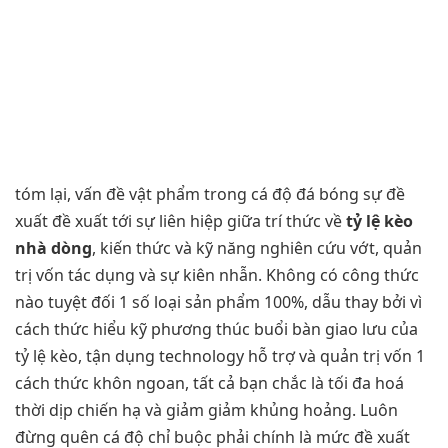
tóm lại, vấn đề vật phẩm trong cá độ đá bóng sự đề
xuất đề xuất tới sự liên hiệp giữa trí thức về
tỷ lệ kèo
nhà dòng
, kiến thức và kỹ năng nghiên cứu vớt, quản
trị vốn tác dụng và sự kiên nhẫn. Không có công thức
nào tuyệt đối 1 số loại sản phẩm 100%, dẫu thay bởi vì
cách thức hiểu kỹ phương thúc buổi bàn giao lưu của
tỷ lệ kèo, tận dụng technology hỗ trợ và quản trị vốn 1
cách thức khôn ngoan, tất cả bạn chắc là tối đa hoá
thời dịp chiến hạ và giảm giảm khủng hoảng. Luôn
đừng quên cá độ chỉ buộc phải chính là mức đề xuất