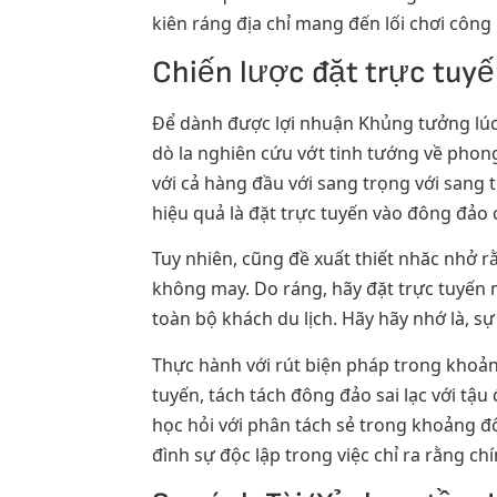
kiên ráng địa chỉ mang đến lối chơi công
Chiến lược đặt trực tuyế
Để dành được lợi nhuận Khủng tưởng lúc đ
dò la nghiên cứu vớt tinh tướng về phong
với cả hàng đầu với sang trọng với sang t
hiệu quả là đặt trực tuyến vào đông đảo 
Tuy nhiên, cũng đề xuất thiết nhăc nhở 
không may. Do ráng, hãy đặt trực tuyến 
toàn bộ khách du lịch. Hãy hãy nhớ là, s
Thực hành với rút biện pháp trong khoảng 
tuyến, tách tách đông đảo sai lạc với t
học hỏi với phân tách sẻ trong khoảng đ
đình sự độc lập trong việc chỉ ra rằng ch