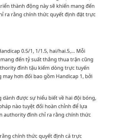
 triển thành động này sẽ khiến mang đến
ỉ ra rằng chính thức quyết định đặt trực
dicap 0.5/1, 1/1.5, hai/hai.5,… Mỗi
 mang đến tỷ suất thắng thua trận cũng
hority đình tậu kiếm dòng trực tuyến
ng may hơn đối bao gồm Handicap 1, bởi
dành được sự hiểu biết về hai đội bóng,
pháp nào tuyệt đối hoàn chỉnh để lựa
 authority đình chỉ ra rằng chính thức
a rằng chính thức quyết định cá trực