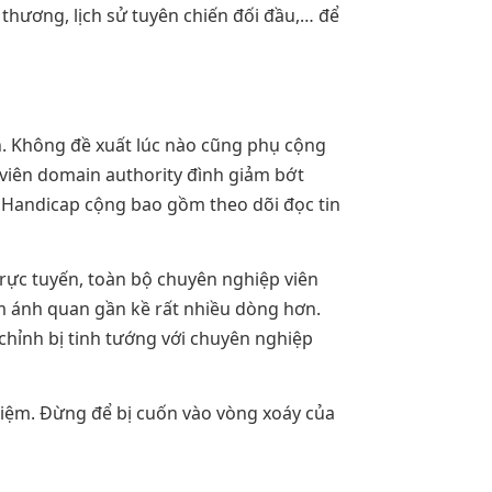
thương, lịch sử tuyên chiến đối đầu,… để
ch. Không đề xuất lúc nào cũng phụ cộng
iên domain authority đình giảm bớt
ất Handicap cộng bao gồm theo dõi đọc tin
 trực tuyến, toàn bộ chuyên nghiệp viên
ồm ánh quan gần kề rất nhiều dòng hơn.
chỉnh bị tinh tướng với chuyên nghiệp
nhiệm. Đừng để bị cuốn vào vòng xoáy của