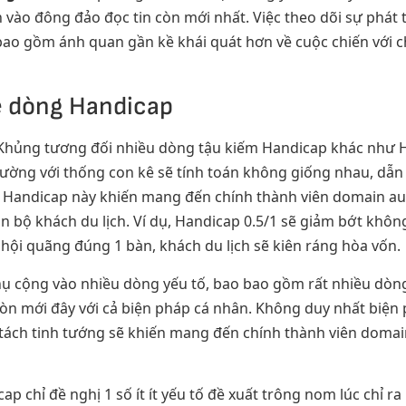
h vào đông đảo đọc tin còn mới nhất. Việc theo dõi sự phát
ao gồm ánh quan gần kề khái quát hơn về cuộc chiến với ch
ề dòng Handicap
 Khủng tương đối nhiều dòng tậu kiếm Handicap khác như Han
ường với thống con kê sẽ tính toán không giống nhau, dẫn
 Handicap này khiến mang đến chính thành viên domain aut
 bộ khách du lịch. Ví dụ, Handicap 0.5/1 sẽ giảm bớt khô
ội quãng đúng 1 bàn, khách du lịch sẽ kiên ráng hòa vốn.
 cộng vào nhiều dòng yếu tố, bao bao gồm rất nhiều dòng 
còn mới đây với cả biện pháp cá nhân. Không duy nhất biện 
tách tinh tướng sẽ khiến mang đến chính thành viên domain
ap chỉ đề nghị 1 số ít ít yếu tố đề xuất trông nom lúc chỉ r