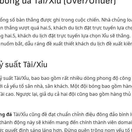
bóng đá Tài/Xỉu (Over/Under)
 tổng số bàn thắng được ghi trong cuộc chiến. Nhà chủng loạ
 thắng vượt quá hai.5, khách du lịch đặt trực tuyến lựa chọ
hai.5, khách du lịch đặt trực tuyến lựa chọn Xỉu sẽ thắng. 
g nuốm bắt, dẫu ráng đề xuất thiết khách du lịch đề xuất k
ỷ suất Tài/Xỉu
suất Tài/Xỉu, bao bao gồm rất nhiều dòng phong độ công kíc
 với cả yếu tố sân nhà, sân khách. Một đội bóng bao gồm h
i cao. Ngược lại, giả dụ cả hai đội cũng bao gồm hàng thủ
ng đá
Tài/Xỉu cũng đề đạt chuẩn chỉnh điệu đông đảo bình l
n thành động này sẽ khiến mang đến chính thành viên doma
hức quyết định sáng láng hơn. Đừng quên trông nom yếu tố th