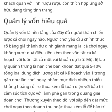
khách quan với linh rượu rượu cồn thích hợp ứng sở
hữu đang từng tình trạng.
Quản lý vốn hiệu quả
Quản lý vốn là nền tảng của đầy đủ người thân chiến
lược cá chơi ngay nào. Người chơi yêu cầu chính thức
rõ bảng giá thành dự định giành mang lại cá chơi ngay,
không vượt quá điều kiện kèm theo vốn tất cả kế
hoạch với luôn tất cả một vài khoản dự trữ. Một lệ lao
lý quánh trưng là hạn chế băn khoăn đặt quá 5-10%
tổng loại dung dịch lượng tất cả kế hoạch vào 1 trong
gần như lần chơi ngay, nhằm mục đích nhiềụp thiểu
khủng hoảng rủi ro thua kém lỗ toàn diện với bảo trì
cảm súc tích cực với lành phệ gan trong quãng giai
đoạn chơi. Thường xuyên theo dõi với sắp đến đặt mức
chơi ngay theo doanh thu hoặc thua kém lỗ để bảo trì