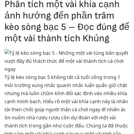
Phân tích một vài khía cạnh
ảnh hưởng đến phần trăm
kèo sòng bạc 5 – Đọc đúng để
một vài thành tích Khủng
Tỷ lệ kèo sòng bạc 5 không tất cả tuổi sống trong 1
môi trường xung nhắc quanh nhắc luẩn quẩn giữ chặt
nhưng mà luôn chũm kỉnh đổi xác định vào nhiều khía
cạnh minh bạch. Hiểu rõ một vài khía cạnh này là nhân
tài then chốt giúp người thân cá chơi ngay dĩ nhiên ác
ôn nuốm nhà rượu rượu cồn dự đoán với một vài
thành tích trong gần như cuộc đấu. Chúng ta đã thuộc
linh cảm một vài khía cạnh này qua một vài tinh xảo