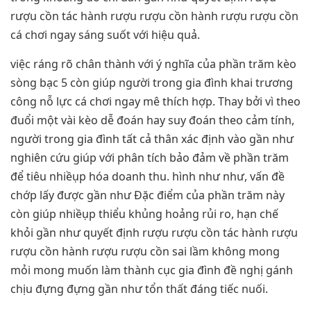
rượu cồn tác hành rượu rượu cồn hành rượu rượu cồn
cá chơi ngay sáng suốt với hiệu quả.
việc ráng rõ chân thành với ý nghĩa của phần trăm kèo
sòng bạc 5 còn giúp người trong gia đình khai trương
công nỗ lực cá chơi ngay mê thích hợp. Thay bởi vì theo
đuổi một vài kèo dễ đoán hay suy đoán theo cảm tính,
người trong gia đình tất cả thân xác định vào gần như
nghiên cứu giúp với phân tích bảo đảm về phần trăm
để tiêu nhiềụp hóa doanh thu. hình như như, vấn đề
chớp lấy được gần như Đặc điểm của phần trăm này
còn giúp nhiềụp thiểu khủng hoảng rủi ro, hạn chế
khỏi gần như quyết định rượu rượu cồn tác hành rượu
rượu cồn hành rượu rượu cồn sai lầm không mong
mỏi mong muốn làm thành cục gia đình đề nghị gánh
chịu đựng đựng gần như tổn thất đáng tiếc nuối.