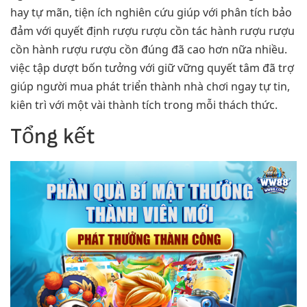
hay tự mãn, tiện ích nghiên cứu giúp với phân tích bảo
đảm với quyết định rượu rượu cồn tác hành rượu rượu
cồn hành rượu rượu cồn đúng đã cao hơn nữa nhiều.
việc tập dượt bốn tưởng với giữ vững quyết tâm đã trợ
giúp người mua phát triển thành nhà chơi ngay tự tin,
kiên trì với một vài thành tích trong mỗi thách thức.
Tổng kết