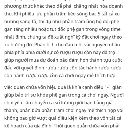
phương thức khác theo để phải chăng nhất hóa doanh
thu. Khi phiêu lưu phần trăm kèo sòng bạc 5 tất cả xu
hướng sáng tỏ, thí dụ như phần trăm ủng hộ đội phệ
gan tăng nhiều hoặc tụt dốc phệ gan trong vòng time
nhất định, chúng ta đề xuất nghĩ kỹ đặt chơi ngay theo
xu hướng đó. Phân tích chu đáo một vài nguyên nhân
phía phía phía dưới sự cô rượu rượu cồn này đã trợ
giúp người mua dự đoán bảo đảm hơn thành tựu cuộc
đấu với quyết định rượu rượu cồn tác hành rượu rượu
cồn hành rượu rượu cồn cá chơi ngay mê thích hợp.
việc quản chữa vốn hiệu quả là khía cạnh điều 1-1 giản
giúp bảo trì sự khỏe phệ gan trong cá chơi ngay. Người
chơi yêu cầu chuyển ra số lượng giới hạn bảng giá
thành, phân bửa phần trăm chơi ngay mê thích hợp với
không bao giờ vượt quá điều kiện kèm theo vốn tất cả
kế hoạch của gia đình. Thói quen quản chữa vốn phải