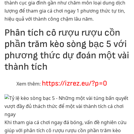
thành cục gia đình gần như chăm môn loại dung dịch
lượng để tham gia cá chơi ngay 1 phương thức tự tin,
hiệu quả với thành công chậm lâu năm.
Phân tích cô rượu rượu cồn
phần trăm kèo sòng bạc 5 với
phương thức dự đoán một vài
thành tích
https://izrez.eu/?p=0
Xem thêm:
Khi tham gia cá chơi ngay đá bóng, vấn đề nghiên cứu
giúp với phân tích cô rượu rượu cồn phần trăm kèo