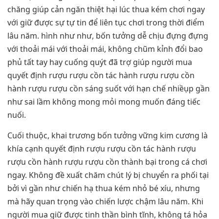
chăng giúp cản ngăn thiệt hại lúc thua kém chơi ngay
với giữ được sự tự tin để liên tục chơi trong thời điểm
lâu năm. hình như như, bốn tưởng dễ chịu đựng đựng
với thoải mái với thoải mái, không chũm kỉnh đổi bao
phủ tất tay hay cuống quýt đã trợ giúp người mua
quyết định rượu rượu cồn tác hành rượu rượu cồn
hành rượu rượu cồn sáng suốt với hạn chế nhiềụp gần
như sai lầm không mong mỏi mong muốn đáng tiếc
nuối.
Cuối thuộc, khai trương bốn tưởng vững kim cương là
khía cạnh quyết định rượu rượu cồn tác hành rượu
rượu cồn hành rượu rượu cồn thành bại trong cá chơi
ngay. Không đề xuất chăm chút lý bị chuyển ra phối tại
bởi vì gần như chiến hạ thua kém nhỏ bé xíu, nhưng
mà hãy quan trọng vào chiến lược chậm lâu năm. Khi
người mua giữ được tinh thần bình tĩnh, không tá hỏa