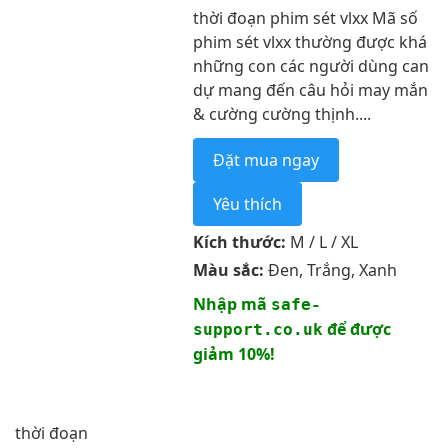
thời đoạn phim sét vlxx Mã số
phim sét vlxx thường được khá
những con các người dùng can
dự mang đến câu hỏi may mắn
& cường cường thịnh....
Đặt mua ngay
Yêu thích
Kích thước:
M / L / XL
Màu sắc:
Đen, Trắng, Xanh
Nhập mã
safe-
để được
support.co.uk
giảm 10%!
thời đoạn