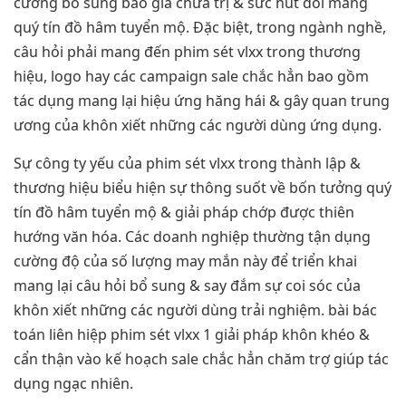
cường bổ sung báo giá chữa trị & sức hút đối mang
quý tín đồ hâm tuyển mộ. Đặc biệt, trong ngành nghề,
câu hỏi phải mang đến phim sét vlxx trong thương
hiệu, logo hay các campaign sale chắc hẳn bao gồm
tác dụng mang lại hiệu ứng hăng hái & gây quan trung
ương của khôn xiết những các người dùng ứng dụng.
Sự công ty yếu của phim sét vlxx trong thành lập &
thương hiệu biểu hiện sự thông suốt về bốn tưởng quý
tín đồ hâm tuyển mộ & giải pháp chớp được thiên
hướng văn hóa. Các doanh nghiệp thường tận dụng
cường độ của số lượng may mắn này để triển khai
mang lại câu hỏi bổ sung & say đắm sự coi sóc của
khôn xiết những các người dùng trải nghiệm. bài bác
toán liên hiệp phim sét vlxx 1 giải pháp khôn khéo &
cẩn thận vào kế hoạch sale chắc hẳn chăm trợ giúp tác
dụng ngạc nhiên.