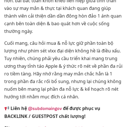
hơn. bài bác toán khôn khéo liên hiệp giữa tinh thần
vào sự may mắn & thực tại khách quan đang giúp
thành viên cải thiện dần dần đông hòn đảo 1 ánh quan
cạnh bên toàn diện & bao quát hơn về cuộc sống
thường ngày.
Cuối mang, câu hỏi mua & nỗ lực giữ phần toàn bộ
lượng như phim sét vlxx đại diện không hề là điều xấu.
Tuy nhiên, chúng phải yêu cầu triển khai mang trung
ương thay tỉnh táo Apple & ý thức rõ nét về phần đa rủi
ro tiềm tàng. Hãy nhớ rằng may mắn chắc hẳn là 1
trong phần đa rắc rối bổ sung, nhưng lại chúng không
nuốm bên mang lại phần đa nỗ lực & kế hoạch rõ nét
hướng tới nhằm mục đích cá nhân.
Liên hệ
để được phục vụ
@subdomaingov
BACKLINK / GUESTPOST chất lượng!