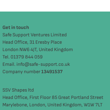
Get in touch
Safe Support Ventures Limited
Head Office, 31 Eresby Place
London NW6 4JT, United Kingdom
Tel. 01379 844 059
Email. info@safe-support.co.uk
Company number
13491537
SSV Shapes ltd
Head Office, First Floor 85 Great Portland Street
Marylebone, London, United Kingdom, W1W 7LT