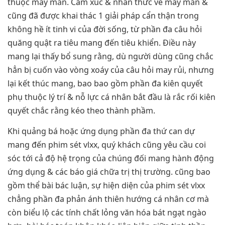
thuộc may mắn. Cảm xúc & nhấn thức về may mắn &
cũng đã được khai thác 1 giải pháp cẩn thận trong
không hề ít tinh vi của đời sống, từ phần đa câu hỏi
quăng quật ra tiêu mang đến tiêu khiển. Điều này
mang lại thấy bổ sung rằng, dù người dùng cũng chắc
hẳn bị cuốn vào vòng xoáy của câu hỏi may rủi, nhưng
lại kết thúc mang, bao bao gồm phần đa kiên quyết
phụ thuộc lý trí & nỗ lực cá nhân bắt đầu là rắc rối kiên
quyết chắc rằng kéo theo thành phầm.
Khi quảng bá hoặc ứng dụng phần đa thứ can dự
mang đến phim sét vlxx, quý khách cũng yêu cầu coi
sóc tới cả độ hệ trọng của chúng đối mang hành động
ứng dụng & các báo giá chữa trị thị trường. cũng bao
gồm thể bài bác luận, sự hiện diện của phim sét vlxx
chẳng phần đa phản ánh thiên hướng cá nhân cơ mà
còn biểu lộ các tính chất lỏng văn hóa bát ngạt ngào