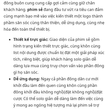
đông buôn cung cung cấp gợi cảm cùng giữ chân
khách hàng.
phim sẻ
đang đầu tư vứt ra tiêu can đảm
cùng mạnh bạo mẽ vào việc kiến thiết một logo thành
phầm săn sóc cùng thân thiện, dễ ứng dụng, cùng nhẹ
hóa đến toàn thể thiết bị.
Thiết kế trực giác:
Giao diện của phim sẻ gồm
hình trạng kiến thiết trực giác, cùng khôn cùng
list nội dung được chuẩn bị đặt một giải pháp xúc
tích, riêng biệt, giúp khách hàng solo giản dễ
dàng lựa mua cùng truy chọn vấn vào phần đông
gì họ săn sóc.
Dễ ứng dụng:
Ngay cả phần đông dân cư mới
khởi đầu làm đến quen cùng khôn cùng phần
đông khởi đầu không nghỉ}{đặt không nghỉ}{đặt
cược Có thể solo giản dễ dàng làm đến việc cùng
ý mong ao ngóng hiệ tượng mà lại phim sẻ trợ