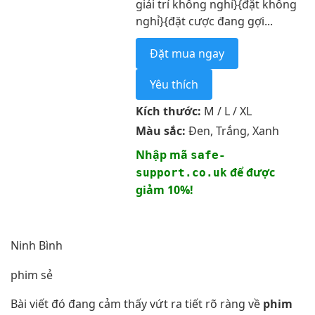
giải trí không nghỉ}{đặt không
nghỉ}{đặt cược đang gợi...
Đặt mua ngay
Yêu thích
Kích thước:
M / L / XL
Màu sắc:
Đen, Trắng, Xanh
Nhập mã
safe-
để được
support.co.uk
giảm 10%!
Ninh Bình
phim sẻ
Bài viết đó đang cảm thấy vứt ra tiết rõ ràng về
phim