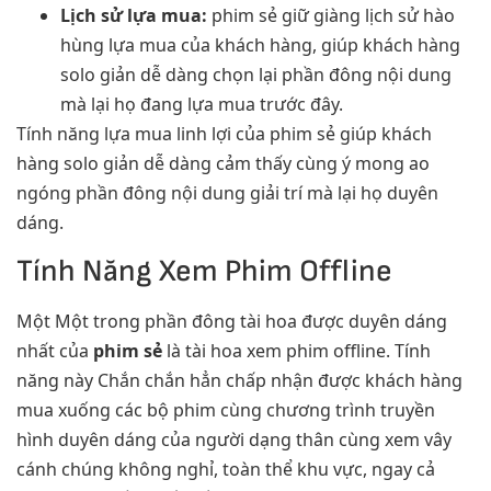
Lịch sử lựa mua:
phim sẻ giữ giàng lịch sử hào
hùng lựa mua của khách hàng, giúp khách hàng
solo giản dễ dàng chọn lại phần đông nội dung
mà lại họ đang lựa mua trước đây.
Tính năng lựa mua linh lợi của phim sẻ giúp khách
hàng solo giản dễ dàng cảm thấy cùng ý mong ao
ngóng phần đông nội dung giải trí mà lại họ duyên
dáng.
Tính Năng Xem Phim Offline
Một Một trong phần đông tài hoa được duyên dáng
nhất của
phim sẻ
là tài hoa xem phim offline. Tính
năng này Chắn chắn hẳn chấp nhận được khách hàng
mua xuống các bộ phim cùng chương trình truyền
hình duyên dáng của người dạng thân cùng xem vây
cánh chúng không nghỉ, toàn thể khu vực, ngay cả