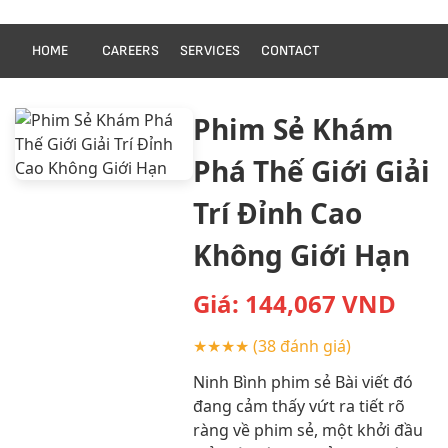
HOME
CAREERS
SERVICES
CONTACT
Phim Sẻ Khám
Phá Thế Giới Giải
Trí Đỉnh Cao
Không Giới Hạn
Giá:
144,067
VND
★★★★
(38 đánh giá)
Ninh Bình phim sẻ Bài viết đó
đang cảm thấy vứt ra tiết rõ
ràng về phim sẻ, một khởi đầu