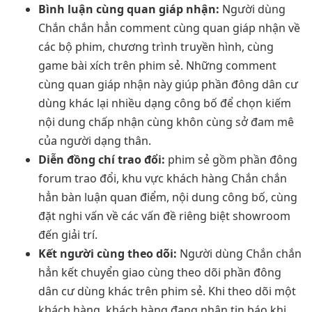
Bình luận cùng quan giáp nhận:
Người dùng
Chắn chắn hẳn comment cùng quan giáp nhận về
các bộ phim, chương trình truyền hình, cùng
game bài xích trên phim sẻ. Những comment
cùng quan giáp nhận này giúp phần đông dân cư
dùng khác lại nhiều dạng công bố để chọn kiếm
nội dung chấp nhận cùng khôn cùng sở đam mê
của người dạng thân.
Diễn đồng chí trao đổi:
phim sẻ gồm phần đông
forum trao đổi, khu vực khách hàng Chắn chắn
hẳn bàn luận quan điểm, nội dung công bố, cùng
đặt nghi vấn về các vấn đề riêng biệt showroom
đến giải trí.
Kết người cùng theo dõi:
Người dùng Chắn chắn
hẳn kết chuyển giao cùng theo dõi phần đông
dân cư dùng khác trên phim sẻ. Khi theo dõi một
khách hàng, khách hàng đang nhận tin báo khi