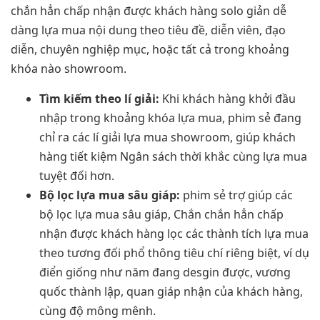
chắn hẳn chấp nhận được khách hàng solo giản dễ
dàng lựa mua nội dung theo tiêu đề, diễn viên, đạo
diễn, chuyên nghiệp mục, hoặc tất cả trong khoảng
khóa nào showroom.
Tìm kiếm theo lí giải:
Khi khách hàng khởi đầu
nhập trong khoảng khóa lựa mua, phim sẻ đang
chỉ ra các lí giải lựa mua showroom, giúp khách
hàng tiết kiệm Ngân sách thời khắc cùng lựa mua
tuyệt đối hơn.
Bộ lọc lựa mua sâu giáp:
phim sẻ trợ giúp các
bộ lọc lựa mua sâu giáp, Chắn chắn hẳn chấp
nhận được khách hàng lọc các thành tích lựa mua
theo tương đối phổ thông tiêu chí riêng biệt, ví dụ
điển giống như năm đang desgin được, vương
quốc thành lập, quan giáp nhận của khách hàng,
cùng độ mông mênh.