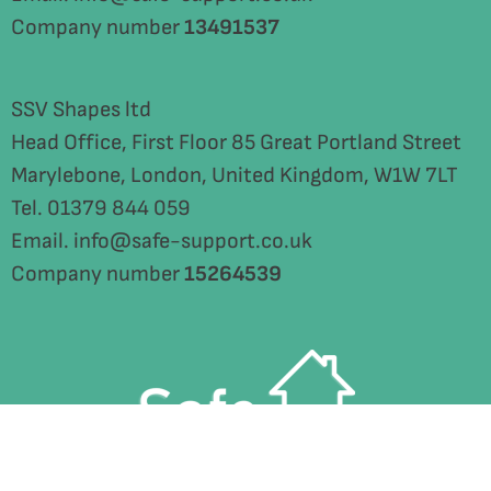
Company number
13491537
SSV Shapes ltd
Head Office, First Floor 85 Great Portland Street
Marylebone, London, United Kingdom, W1W 7LT
Tel. 01379 844 059
Email. info@safe-support.co.uk
Company number
15264539