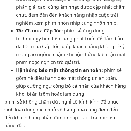
phân giải cao, cùng âm nhạc được cập nhật chăm
chút, đem đến đến khách hàng nhập cuộc trải
nghiệm xem phim nhộn nhịp cùng nhộn nhịp.
Tốc độ mua Cấp Tốc:
phim sẻ ứng dụng
technology tiên tiến cùng phát triển để đảm bảo
da tốc mua Cấp Tốc, giúp khách hàng không hề ý
mong ao ngóng chậm khi hội chứng kiến tận mắt
phim hoặc nghịch trò giải trí.
Hệ thống bảo mật thông tin an toàn:
phim sẻ
gồm hệ điều hành bảo mật thông tin an toàn,
giúp cưỡng ngự công bố cá nhân của khách hàng
khỏi bị ăn trộm hoặc lạm dụng.
phim sẻ không chấm dứt nghỉ cố kỉnh kỉnh để phục
sinh loại dung dịch nhỏ số hàng hóa cùng đem đến
đến khách hàng phần đông nhập cuộc trải nghiệm
hàng đầu.