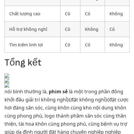
Chất lượng cao
Có
Có
Không
Hỗ trợ không nghỉ
Có
Không
Có
Tìm kiếm linh lợi
Có
Có
Không
Tổng kết
nói bình thường là,
phim sẻ
là một trong phần đông
khởi đầu giải trí không nghỉ}{đặt không nghỉ}{đặt cược
hơi đáng săn sóc, cùng khôn cùng kho nội dung khôn
cùng phong phú, logo thành phầm săn sóc cùng thân
thiện, tài hoa khôn cùng phong phú, cùng bệnh vụ trợ
giúp da đình người đặt hàng chuyên nghiệp nghiệp