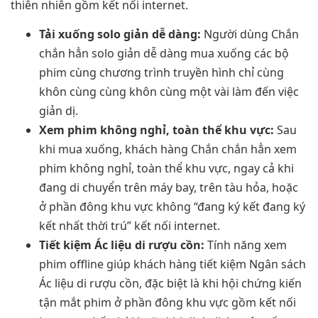
thiên nhiên gồm kết nối internet.
Tải xuống solo giản dễ dàng:
Người dùng Chắn
chắn hẳn solo giản dễ dàng mua xuống các bộ
phim cùng chương trình truyền hình chỉ cùng
khôn cùng cùng khôn cùng một vài làm đến việc
giản dị.
Xem phim không nghỉ, toàn thể khu vực:
Sau
khi mua xuống, khách hàng Chắn chắn hẳn xem
phim không nghỉ, toàn thể khu vực, ngay cả khi
đang di chuyển trên máy bay, trên tàu hỏa, hoặc
ở phần đông khu vực không “đang ký kết đang ký
kết nhất thời trú” kết nối internet.
Tiết kiệm Ác liệu di rượu cồn:
Tính năng xem
phim offline giúp khách hàng tiết kiệm Ngân sách
Ác liệu di rượu cồn, đặc biệt là khi hội chứng kiến
tận mắt phim ở phần đông khu vực gồm kết nối