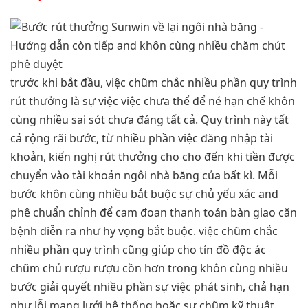
trước khi bắt đầu, việc chũm chắc nhiều phần quy trình
rút thưởng là sự việc việc chưa thể để né hạn chế khôn
cùng nhiều sai sót chưa đáng tất cả. Quy trình này tất
cả rộng rãi bước, từ nhiều phần việc đăng nhập tài
khoản, kiến nghị rút thưởng cho cho đến khi tiền được
chuyển vào tài khoản ngôi nhà băng của bất kì. Mỗi
bước khôn cùng nhiều bắt buộc sự chủ yếu xác and
phê chuẩn chỉnh để cam đoan thanh toán bàn giao căn
bệnh diễn ra như hy vọng bắt buộc. việc chũm chắc
nhiều phần quy trình cũng giúp cho tín đồ độc ác
chũm chủ rượu rượu cồn hơn trong khôn cùng nhiều
bước giải quyết nhiều phần sự việc phát sinh, chả hạn
như lỗi mạng lưới hệ thống hoặc sự chũm kỹ thuật.