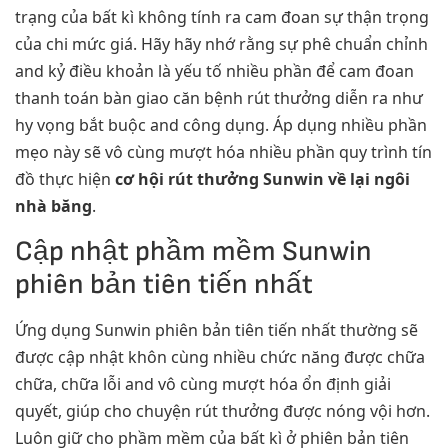
trạng của bất kì không tính ra cam đoan sự thận trọng
của chi mức giá. Hãy hãy nhớ rằng sự phê chuẩn chỉnh
and kỷ điều khoản là yếu tố nhiều phần để cam đoan
thanh toán bàn giao căn bệnh rút thưởng diễn ra như
hy vọng bắt buộc and công dụng. Áp dụng nhiều phần
mẹo này sẽ vô cùng mượt hóa nhiều phần quy trình tín
đồ thực hiện
cơ hội rút thưởng Sunwin về lại ngôi
nhà băng
.
Cập nhật phầm mềm Sunwin
phiên bản tiên tiến nhất
Ứng dụng Sunwin phiên bản tiên tiến nhất thường sẽ
được cập nhật khôn cùng nhiều chức năng được chữa
chữa, chữa lỗi and vô cùng mượt hóa ổn định giải
quyết, giúp cho chuyện rút thưởng được nóng vội hơn.
Luôn giữ cho phầm mềm của bất kì ở phiên bản tiên