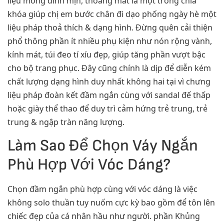
liệu mỏng dính mịn, thoáng mát là một trong chìa
khóa giúp chị em bước chân đi dạo phống ngày hè một
liệu pháp thoả thích & dạng hình. Đừng quên cải thiện
phổ thông phần ít nhiều phụ kiện như nón rộng vành,
kính mát, túi đeo tí xíu đẹp, giúp tăng phần vượt bậc
cho bộ trang phục. Đây cũng chính là dịp để diễn kém
chất lượng dạng hình duy nhất không hai tại vì chưng
liệu pháp đoàn kết đầm ngắn cùng với sandal đế thấp
hoặc giày thể thao để duy trì cảm hứng trẻ trung, trẻ
trung & ngập tràn năng lượng.
Làm Sao Để Chọn Váy Ngắn
Phù Hợp Với Vóc Dáng?
Chọn đầm ngắn phù hợp cùng với vóc dáng là việc
không solo thuần tuy nuốm cực kỳ bao gồm để tôn lên
chiếc đẹp của cá nhân hầu như người. phần Khủng