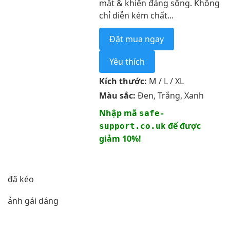
mắt & khiến đáng sống. Không
chỉ diễn kém chất...
Đặt mua ngay
Yêu thích
Kích thước:
M / L / XL
Màu sắc:
Đen, Trắng, Xanh
Nhập mã
safe-
để được
support.co.uk
giảm 10%!
đã kéo
ảnh gái dáng