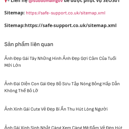
Liên hệ
để được phục vụ SEO301
@subdomaingov
Sitemap:
https://safe-support.co.uk/sitemap.xml
Sitemap:https://safe-support.co.uk/sitemap.xml
Sản phẩm liên quan
Ảnh Đẹp Gái Tây Những Hình Ảnh Đẹp Gợi Cảm Của Tuổi
Mới Lớn
Ảnh Đại Diện Con Gái Đẹp Bộ Sưu Tập Nóng Bỏng Hấp Dẫn
Không Thể Bỏ Lỡ
Ảnh Xinh Gái Cute Vẻ Đẹp Bí Ẩn Thu Hút Lòng Người
Ảnh Gái Xinh Sinh Nhật Càng Xem Càng Mê Đắm Vẻ Đẹp Hút