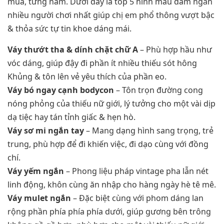
mùa, từng năm. Dưới đấy là top 5 hình mẫu đầm ngắn
nhiều người chơi nhất giúp chị em phổ thông vượt bậc
& thỏa sức tự tin khoe dáng mái.
Váy thướt tha & dính chặt chữ A
– Phù hợp hầu như
vóc dáng, giúp đậy đi phần ít nhiều thiếu sót hông
Khủng & tôn lên vẻ yêu thích của phần eo.
Váy bó ngay cạnh bodycon
– Tôn trọn đường cong
nóng phỏng của thiếu nữ giới, lý tưởng cho một vài dịp
dạ tiệc hay tán tỉnh giấc & hẹn hò.
Váy sơ mi ngắn tay
– Mang dạng hình sang trọng, trẻ
trung, phù hợp để đi khiến việc, đi dạo cùng với đồng
chí.
Váy yếm ngắn
– Phong liệu pháp vintage pha lẫn nét
linh động, khôn cùng ăn nhập cho hàng ngày hè tê mê.
Váy mulet ngắn
– Đặc biệt cùng với phom dáng lan
rộng phần phía phía phía dưới, giúp gương bên trông