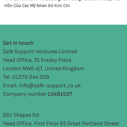
Hồn Của Các Mỹ Nhân Xứ Kim Chi
Get in touch
Safe Support Ventures Limited
Head Office, 31 Eresby Place
London NW6 4JT, United Kingdom
Tel. 01379 844 059
Email. info@safe-support.co.uk
Company number
13491537
SSV Shapes ltd
Head Office, First Floor 85 Great Portland Street