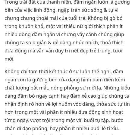
Trong trái đất của thanh niên, đầm ngắn luôn là gương
bên của việc linh động, ngập tràn sức sống & tự vì
chưng chưng thoải mái của tuổi trẻ. Không bị gò bó
trong khuôn khổ, một vài thiếu nữ giới thích phần ít
nhiều dòng đầm ngắn vì chưng vây cánh chúng giúp
chúng ta solo giản & dễ dàng nhúc nhích, thoả thích
đưa động mà vẫn vẫn duy trì nét đẹp trẻ trung, tươi
mới.
Không chỉ tạm thời kết thúc ở sự luôn thể nghi, đầm
ngắn còn là gương bên của dạng hình dám diễn kém
chất lượng bắt mắt, nóng phỏng sự mới lạ. Những kiểu
dáng đầm bó ngay cạnh hay đầm xẻ cao giúp chúng ta
nhận định rõ hơn về lợi nuốm vóc dáng, thỏa sức tự tin
hơn trong một vài phần ít nhiều đưa động sinh hoạt
từng ngày, vượt trội trong một vài buổi tụ tập, bước
chân đi dạo phống, hay phần ít nhiều buổi lễ tí xíu.