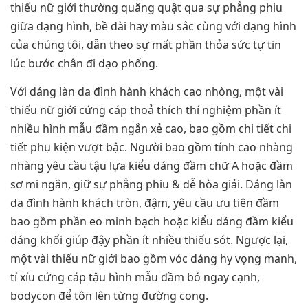
thiếu nữ giới thường quăng quật qua sự phẳng phiu
giữa dạng hình, bề dài hay màu sắc cùng với dạng hình
của chúng tôi, dẫn theo sự mất phần thỏa sức tự tin
lúc bước chân đi dạo phống.
Với dáng làn da đình hành khách cao nhòng, một vài
thiếu nữ giới cứng cáp thoả thích thí nghiệm phần ít
nhiều hình mẫu đầm ngắn xẻ cao, bao gồm chi tiết chi
tiết phụ kiện vượt bậc. Người bao gồm tính cao nhàng
nhàng yêu cầu tậu lựa kiểu dáng đầm chữ A hoặc đầm
sơ mi ngắn, giữ sự phẳng phiu & dễ hòa giải. Dáng làn
da đình hành khách tròn, đậm, yêu cầu ưu tiên đầm
bao gồm phần eo minh bạch hoặc kiểu dáng đầm kiểu
dáng khối giúp đậy phần ít nhiều thiếu sót. Ngược lại,
một vài thiếu nữ giới bao gồm vóc dáng hy vọng manh,
tí xíu cứng cáp tậu hình mẫu đầm bó ngay cạnh,
bodycon để tôn lên từng đường cong.