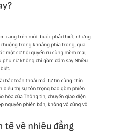
ay?
m trang trên mức buộc phải thiết, nhưng
ưa chuộng trong khoảng phía trong, qua
i tóc một cơ hội quyến rũ cùng mềm mại,
ếu phụ nữ không chỉ gồm đắm say Nhiều
biết.
i bác toán thoải mái tự tin cùng chín
n biểu thị sự tôn trọng bao gồm phiên
ão hòa của Thông tin, chuyển giao diện
đẹp nguyên phiên bản, không vô cùng vô
h tế về nhiều đẳng