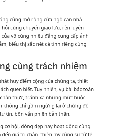
 phóng cùng mở rộng cửa ngõ căn nhà
 hỏi cùng chuyển giao lưu, rèn luyện
ệt của vô cùng nhiều đẳng cung cấp ảnh
ẫm, biểu thị sắc nét cá tính riêng cùng
ng cùng trách nhiệm
hát huy điểm cộng của chúng ta, thiết
ch quen biết. Tuy nhiên, vụ bài bác toán
n chân thực, tránh xa những mức buộc
ch không chỉ gồm ngừng lại ở chừng độ
tự tin, bốn vấn phiên bản thân.
ng cơ hội, dòng đẹp hay hoạt động cùng
ến giá trị chân, thiện mỹ cùng sự tử tế.