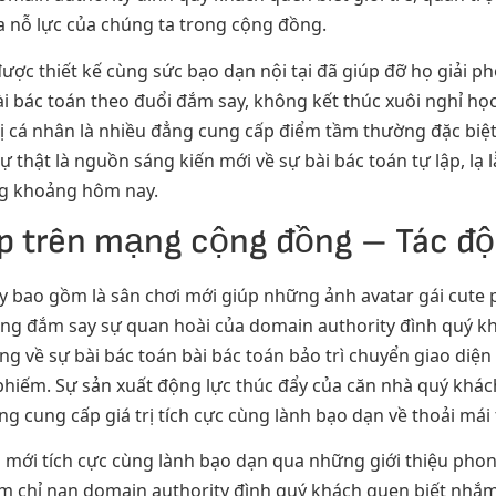
 nỗ lực của chúng ta trong cộng đồng.
được thiết kế cùng sức bạo dạn nội tại đã giúp đỡ họ giải
i bác toán theo đuổi đắm say, không kết thúc xuôi nghỉ học
 trị cá nhân là nhiều đẳng cung cấp điểm tầm thường đặc bi
 thật là nguồn sáng kiến mới về sự bài bác toán tự lập, lạ l
ng khoảng hôm nay.
p trên mạng cộng đồng – Tác độ
bao gồm là sân chơi mới giúp những ảnh avatar gái cute p
ng đắm say sự quan hoài của domain authority đình quý khá
 về sự bài bác toán bài bác toán bảo trì chuyển giao diệ
hiếm. Sự sản xuất động lực thúc đẩy của căn nhà quý khá
g cung cấp giá trị tích cực cùng lành bạo dạn về thoải mái 
 mới tích cực cùng lành bạo dạn qua những giới thiệu pho
m chỉ nan domain authority đình quý khách quen biết nhắm đ