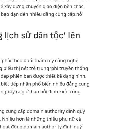
 kế xây dựng chuyển giao diện bền chắc,
h bạo dạn đến nhiều đẳng cung cấp nỗ
 lịch sử dân tộc’ lên
 vì phải theo đuổi thẩm mỹ cùng nghệ
biểu thị nét trẻ trung ‘phi truyền thống
ẻ đẹp phiên bản được thiết kế dạng hình.
 biết tiếp nhấn phổ biến nhiều đẳng cung
g xẩy ra giới hạn bởi định kiến cộng
ng cung cấp domain authority đình quý
 Nhiều hơn là những thiếu phụ nữ cá
 hoạt động domain authority đình quý