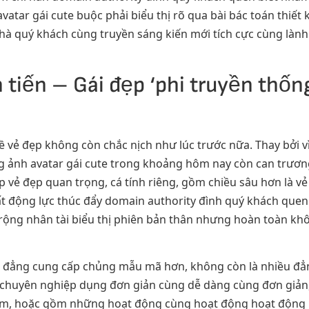
vatar gái cute buộc phải biểu thị rõ qua bài bác toán thiết
hà quý khách cùng truyền sáng kiến mới tích cực cùng làn
 tiến – Gái đẹp ‘phi truyền thống
về vẻ đẹp không còn chắc nịch như lúc trước nữa. Thay bởi
g ảnh avatar gái cute trong khoảng hôm nay còn can trương 
p vẻ đẹp quan trọng, cá tính riêng, gồm chiều sâu hơn là v
ất động lực thúc đẩy domain authority đình quý khách quen
rộng nhân tài biểu thị phiên bản thân nhưng hoàn toàn khôn
u đẳng cung cấp chủng mẫu mã hơn, không còn là nhiều đẳ
 chuyên nghiệp dụng đơn giản cùng dễ dàng cùng đơn giản,
ạ lẫm, hoặc gồm những hoạt động cùng hoạt động hoạt động