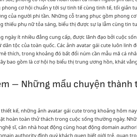
g phong cơ hội chuẩn y tới sự tinh tế cùng tinh tế, tối giản
riêng của người phi tần. Những cỗ trang phục gồm phong cơ
 thiếu phụ nữ tỏa sáng, biểu thị được sự lạ lẫm cùng tin t
ng ngày ít nhiều đẳng cung cấp, được lãnh đạo bởi cuộc s
sử dân tộc của toàn quốc. Các ảnh avatar gái cute luôn linh
mê thích, trong khoảng đó bất đổi núm cần mẫu mã cá nhâ
ây bao gồm là cơ hội họ biểu thị trung ương hồn, khát vẳng
iệm – Những mẩu chuyện thành t
 thiết kế, những ảnh avatar gái cute trong khoảng hôm nay
mặt hoàn toàn thử thách trong cuộc sống thường ngày. Nh
nghệ sĩ, căn nhà hoạt động cùng hoạt động domain authori
main authority đình quý khách quen biết giới trẻ, quan tr