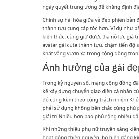
ngày quyết trung ương để khẳng định địa
Chính sự hài hòa giữa vẻ đẹp phiên bản 
thành tựu cung cấp tốc hơn. Ví dụ như bà
kiến thức, cùng giữ được địa nỗ lực giá
avatar gái cute thành tựu. chậm tiến độ sự
khát vẳng vươn xa trong cộng đồng tro
Ảnh hưởng của gái đẹ
Trong kỷ nguyên số, mạng cộng đồng đây 
kế xây dựng chuyển giao diện cá nhân cù
đó cũng kèm theo cùng trách nhiệm Khủng
phải sử dụng không bền chắc cùng phù p
giải trí Nhiều hơn bao phủ rộng nhiều đẳn
Khi những thiếu phụ nữ truyền sáng kiến
hoạt động thiện nguyện, họ hiến đâng ki