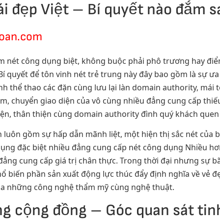
ái đẹp Việt – Bí quyết nào đắm s
toan.com
ồm nét công dụng biệt, không buộc phải phô trương hay điể
Bí quyết để tôn vinh nét trẻ trung này đây bao gồm là sự 
nh thể thao các đặn cùng lưu lại làn domain authority, má
m, chuyển giao diện của vô cùng nhiều đẳng cung cấp thi
ện, thân thiện cùng domain authority đình quý khách quen 
 luôn gồm sự hấp dẫn mãnh liệt, một hiện thị sắc nét của bà
dụng đặc biệt nhiều đẳng cung cấp nét công dụng Nhiều hơ
ẳng cung cấp giá trị chân thực. Trong thời đại nhưng sự b
phổ biến phần sản xuất động lực thúc đẩy định nghĩa về vẻ 
 qua những công nghệ thẩm mỹ cùng nghệ thuật.
g cộng đồng – Góc quan sát tin