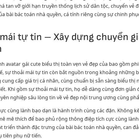
há tan vỡ giới hạn truyền thống lịch sử dân tộc, chuyển vẻ
ủa bài bác toán nhà quyền, cá tính riêng cùng sự chinh ph
 mái tự tin – Xây dựng chuyển gi
n
nh avatar gái cute biểu thị toàn vẹn vẻ đẹp của bao gồm p
kế, sự thoải mái tự tin còn bắt nguồn trong khoảng những b
 cung cấp giá trị cá nhân, cùng chuẩn bị sẵn sàng biểu thị
t. Khi gồm sự thoải mái tự tin, họ dễ dàng cùng đơn giản đ
yên nghiệp sâu lòng tin về vẻ đẹp nội trung ương cùng ph
ực cùng lành bạo dạn là hành trình cùng các đặn. Không kết
 mê mê thích để bao phủ rộng thông điệp tích cực cùng là
át triển thành đặc trưng của bài bác toán nhà quyền, can
 tiên phụ nữ tiến.