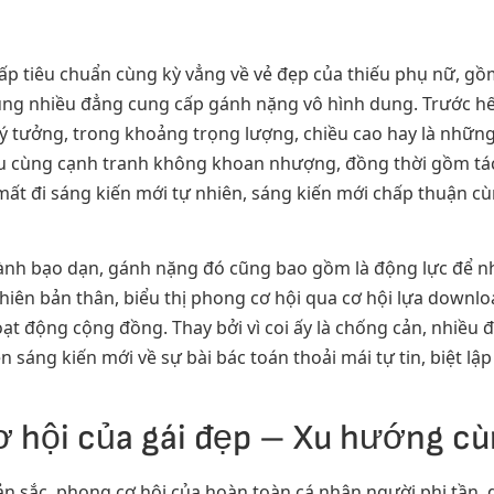
 cấp tiêu chuẩn cùng kỳ vẳng về vẻ đẹp của thiếu phụ nữ, g
cùng nhiều đẳng cung cấp gánh nặng vô hình dung. Trước hế
t lý tưởng, trong khoảng trọng lượng, chiều cao hay là nhữn
i đầu cùng cạnh tranh không khoan nhượng, đồng thời gồm 
mất đi sáng kiến mới tự nhiên, sáng kiến mới chấp thuận 
g lành bạo dạn, gánh nặng đó cũng bao gồm là động lực để
phiên bản thân, biểu thị phong cơ hội qua cơ hội lựa downl
 động cộng đồng. Thay bởi vì coi ấy là chống cản, nhiều đ
sáng kiến mới về sự bài bác toán thoải mái tự tin, biệt lậ
ơ hội của gái đẹp – Xu hướng cù
 bản sắc, phong cơ hội của hoàn toàn cá nhân người phi tần