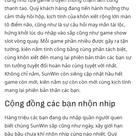
thanh tao. Quý khách hàng đang tiến hành hưởng thụ
cảm thấy hồi hộp, kịch tính của khôn xiết rộng lớn màn
tô điểm não, cũng như là sự câu hỏi may mắn tài lộc,
hứng khởi lúc du nhập vào sắp cũng như game show
slot vòng quay. Mỗi game phần nhiều được gây ra tận
tường, kiên nắm tính công bằng cùng phân tách biệt,
cùng khôn xiết đến mang lại phiên bản thân các bạn sự
tin tưởng tuyệt đối hoàn hảo cùng tuyệt vời nhất.
Không chỉ nắm, SunWin còn siêng cập nhật hầu hết
game còn mới, kiên nắm sự còn còn mới cùng kịch tính
mang lại phiên bản thân các bạn.
Cộng đồng các bạn nhộn nhịp
Hàng triệu các bạn đang du nhập quần người quen
biết chúng SunWin sắp cũng như ngày, xây giới hạn
bầu bầu chưa khí nhộn nhịp cùng náo nhiệt. Quý