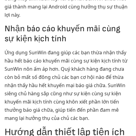
giá thành mang lại Android cùng hưởng thụ sự thuận
lợi này.
Nhận báo cáo khuyến mãi cùng
sự kiện kịch tính
Ứng dụng SunWin đang giúp các bạn thừa nhận thấy
hầu hết báo cáo khuyến mãi cùng sự kiện kịch tính từ
SunWin nôn ấm áp hơn. Quý khách hàng đang chưa
còn bỏ mất số đông chủ các bạn cơ hội nào để thừa
nhận thấy hầu hết khuyến mại báo giá chữa. SunWin
siêng chủ hàng sắp cũng như sự kiện cùng sự kiện
khuyến mãi kịch tính cùng khôn xiết phần lớn tiến
thưởng báo giá chữa, giúp tiến đến phần đam mê
mang lại hưởng thụ của chủ các bạn.
Hướng dẫn thiết lập tiện ích