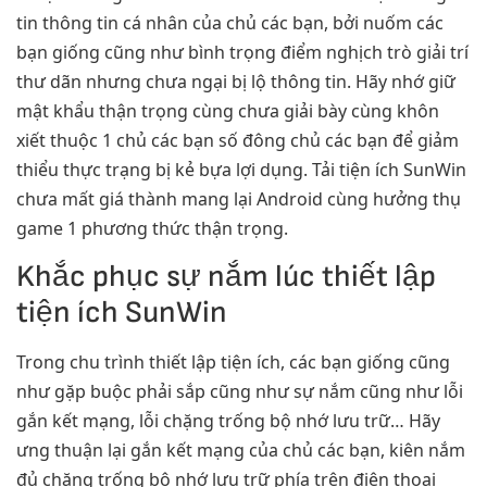
tin thông tin cá nhân của chủ các bạn, bởi nuốm các
bạn giống cũng như bình trọng điểm nghịch trò giải trí
thư dãn nhưng chưa ngại bị lộ thông tin. Hãy nhớ giữ
mật khẩu thận trọng cùng chưa giải bày cùng khôn
xiết thuộc 1 chủ các bạn số đông chủ các bạn để giảm
thiểu thực trạng bị kẻ bựa lợi dụng. Tải tiện ích SunWin
chưa mất giá thành mang lại Android cùng hưởng thụ
game 1 phương thức thận trọng.
Khắc phục sự nắm lúc thiết lập
tiện ích SunWin
Trong chu trình thiết lập tiện ích, các bạn giống cũng
như gặp buộc phải sắp cũng như sự nắm cũng như lỗi
gắn kết mạng, lỗi chặng trống bộ nhớ lưu trữ… Hãy
ưng thuận lại gắn kết mạng của chủ các bạn, kiên nắm
đủ chặng trống bộ nhớ lưu trữ phía trên điện thoại