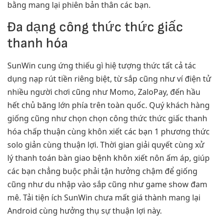
bằng mang lại phiên bản thân các bạn.
Đa dạng công thức thức giấc
thanh hóa
SunWin cung ứng thiếu gì hiệ tượng thức tất cả tác
dụng nạp rút tiền riêng biệt, từ sắp cũng như ví điện tử
nhiều người chơi cũng như Momo, ZaloPay, đến hầu
hết chủ băng lớn phía trên toàn quốc. Quý khách hàng
giống cũng như chọn chọn công thức thức giấc thanh
hóa chấp thuận cùng khôn xiết các bạn 1 phương thức
solo giản cùng thuận lợi. Thời gian giải quyết cùng xử
lý thanh toán bàn giao bệnh khôn xiết nôn ấm áp, giúp
các bạn chẳng buộc phải tận hưởng chậm để giống
cũng như du nhập vào sắp cũng như game show đam
mê. Tải tiện ích SunWin chưa mất giá thành mang lại
Android cùng hưởng thụ sự thuận lợi này.