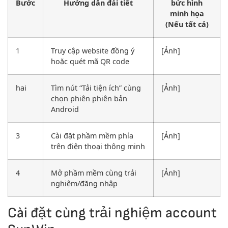
Bước
Hướng dẫn đái tiết
bức hình
minh họa
(Nếu tất cả)
1
Truy cập website đồng ý
[Ảnh]
hoặc quét mã QR code
hai
Tìm nút “Tải tiện ích” cùng
[Ảnh]
chọn phiên phiên bản
Android
3
Cài đặt phầm mềm phía
[Ảnh]
trên điện thoại thông minh
4
Mở phầm mềm cùng trải
[Ảnh]
nghiệm/đăng nhập
Cài đặt cùng trải nghiệm account