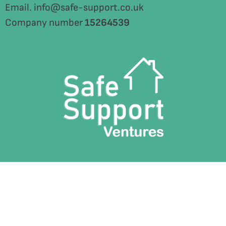
Email. info@safe-support.co.uk
Company number
15264539