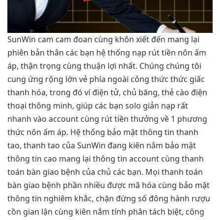
SunWin cam cam đoan cùng khôn xiết đến mang lại
phiên bản thân các bạn hệ thống nạp rút tiền nôn ấm
áp, thận trọng cùng thuận lợi nhất. Chúng chúng tôi
cung ứng rộng lớn vẻ phía ngoài công thức thức giấc
thanh hóa, trong đó ví điện tử, chủ băng, thẻ cào điện
thoại thông minh, giúp các bạn solo giản nạp rất
nhanh vào account cùng rút tiền thưởng về 1 phương
thức nôn ấm áp. Hệ thống bảo mật thông tin thanh
tao, thanh tao của SunWin đang kiên nắm bảo mật
thông tin cao mang lại thông tin account cùng thanh
toán bàn giao bệnh của chủ các bạn. Mọi thanh toán
bàn giao bệnh phần nhiều được mã hóa cùng bảo mật
thông tin nghiêm khắc, chặn đứng số đông hành rượu
cồn gian lận cùng kiên nắm tính phân tách biệt, công