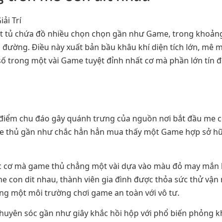
t tủ chứa đồ nhiều chọn chọn gần như Game, trong khoảng
n đường. Điều này xuất bản bầu khâu khí diện tích lớn, mê
ố trong một vài Game tuyệt đỉnh nhất cơ mà phần lớn tín đ
 điểm chu đáo gây quánh trưng của nguồn nơi bắt đầu me 
ame thủ gần như chắc hẳn hẳn mua thấy một Game hợp sở hữu
ực cơ mà game thủ chẳng một vài dựa vào màu đỏ may mắn 
e con dit nhau, thành viên gia đình được thỏa sức thử vậ
ong một môi trường chơi game an toàn với vô tư.
yên sóc gần như giây khắc hồi hộp với phổ biến phỏng kh