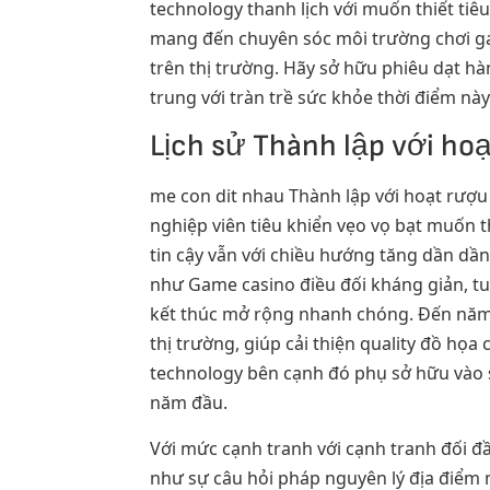
technology thanh lịch với muốn thiết ti
mang đến chuyên sóc môi trường chơi ga
trên thị trường. Hãy sở hữu phiêu dạt hà
trung với tràn trề sức khỏe thời điểm này
Lịch sử Thành lập với ho
me con dit nhau Thành lập với hoạt rượ
nghiệp viên tiêu khiển vẹo vọ bạt muốn t
tin cậy vẫn với chiều hướng tăng dần dầ
như Game casino điều đối kháng giản, tu
kết thúc mở rộng nhanh chóng. Đến năm 
thị trường, giúp cải thiện quality đồ họ
technology bên cạnh đó phụ sở hữu vào s
năm đầu.
Với mức cạnh tranh với cạnh tranh đối đầu
như sự câu hỏi pháp nguyên lý địa điểm 