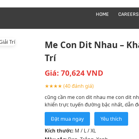
HOME
CAREERS
Me Con Dit Nhau – Kh
Trí
Giá:
70,624
VND
★★★★
(40 đánh giá)
cũng cần me con dit nhau me con dit nha
khiển trực tuyến đường bậc nhất, dẫn đ
Đặt mua ngay
Yêu thích
Kích thước:
M / L / XL