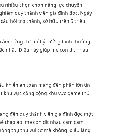
ều nhiều chọn chọn năng lực chuyên
ghiệm quý thành viên gia đình đọc. Ngày
âu hỏi trở thành, sở hữu trên 5 triệu
ới cảm hứng. Từ một ý tưởng bình thường,
ậc nhất. Điều này giúp me con dit nhau
êu khiển an toàn mang đến phần lớn tín
ột khu vực công cộng khu vực game thủ
mang đến quý thành viên gia đình đọc một
thể thao ảo, me con dit nhau cam cam
ưởng thụ thú vui cơ mà không lo âu lắng