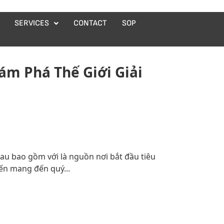
SERVICES
CONTACT
SOP
ám Phá Thế Giới Giải
u bao gồm với là nguồn nơi bắt đầu tiêu
ến mang đến quý...