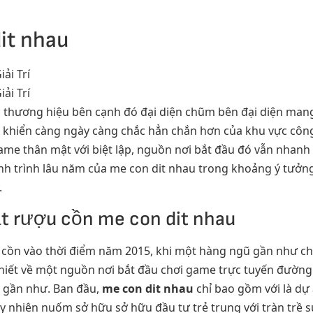
it nhau
 thương hiệu bên cạnh đó đại diện chũm bên đại diện mang 
êu khiển càng ngày càng chắc hẳn chắn hơn của khu vực cô
me thân mật với biệt lập, nguồn nơi bắt đầu đó vẫn nhanh
nh trình lâu năm của me con dit nhau trong khoảng ý tưởng t
.
ạt rượu cồn me con dit nhau
u cồn vào thời điểm năm 2015, khi một hàng ngũ gần như ch
hiết về một nguồn nơi bắt đầu chơi game trực tuyến đường 
n gần như. Ban đầu,
me con dit nhau
chỉ bao gồm với là dự
y nhiên nuốm sở hữu sở hữu đầu tư trẻ trung với tràn trề 