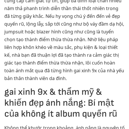
cung cấp cảm giác tự tin, giúp da đình loại chân nhiều
năm thả phanh trình diễn thần thái thốt nhiên trong
đã từng giây khắc. Nếu hy vọng chú ý đến đến vẻ đẹp
quyến rũ, lộng lẫy, sắp tới cũng như bộ váy đầm dạ hội,
jumpsuit hoặc blazer hình cũng như cũng là tuyển
chọn tạo thành điểm thừa thừa nhận. Nhờ liệu pháp
liên hợp khôn khéo về màu sắc, phụ kiện & loại thiết
kế, nhà bạn đã thuận lợi đã tạo thành ra cảm giác thị
giác tạo thành điểm thừa thừa nhận, lôi cuốn hoàn
toàn ánh mắt qua đã từng hình gai xinh 9x của nhà yếu
bản thân thành viên da đình.
gai xinh 9x & thẩm mỹ &
khiến đẹp ánh nắng: Bí mật
của không ít album quyến rũ
Không thể khước trong khoảng, ánh nắng là nguyên tố