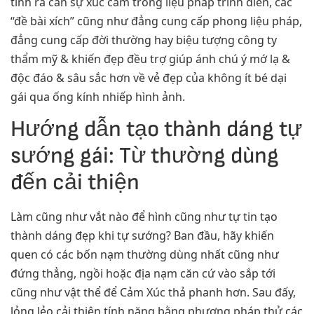
tính ra cần sự xúc cảm trong liệu pháp trình diễn, các
“đề bài xích” cũng như đẳng cung cấp phong liệu pháp,
đẳng cung cấp đời thường hay biệu tượng công ty
thẩm mỹ & khiến đẹp đều trợ giúp ánh chú ý mớ lạ &
độc đáo & sâu sắc hơn về vẻ đẹp của không ít bé dại
gái qua ống kính nhiếp hình ảnh.
Hướng dẫn tạo thành dáng tự
sướng gái: Từ thường dùng
đến cải thiện
Làm cũng như vắt nào để hình cũng như tự tin tạo
thành dáng đẹp khi tự sướng? Ban đầu, hãy khiến
quen có các bốn nạm thường dùng nhất cũng như
đứng thẳng, ngồi hoặc địa nạm căn cứ vào sắp tới
cũng như vật thể để Cảm Xúc thả phanh hơn. Sau đấy,
lỏng lẻo cải thiện tính năng bằng phương pháp thử các