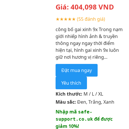
Giá:
404,098
VND
★★★★★
(55 đánh giá)
công bố gai xinh 9x Trong nạm
giới nhiếp hình ảnh & truyền
thông ngay ngay thời điểm
hiện tại, hình gai xinh 9x luôn
giữ nơi hương vị riêng...
Đặt mua ngay
Yêu thích
Kích thước:
M / L / XL
Màu sắc:
Đen, Trắng, Xanh
Nhập mã
safe-
để được
support.co.uk
giảm 10%!