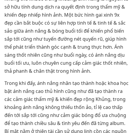
sở hữu tính dung dịch ra quyết định trong thẩm mỹ &
khiến đẹp nhiếp hình ảnh. Một bức hình gai xinh 9x
đẹp cần bắt buộc có sự liên hợp tinh tế & tinh tế & sắc
sảo giữa ánh nắng & bóng buổi tối để khiến phổ biến
sắp tới cũng như tuyến đường nét quyến rũ, giúp hình
thể phát triển thành góc cạnh & trung thực hơn. Ánh
sáng thốt nhiên cũng như buổi ngày, có ánh nắng dịu
buổi tối ưu, luôn chuyên cung cấp cảm giác thốt nhiên,
thả phanh & chân thật trong hình ảnh.
Trong khi đấy, ánh nắng nhân tạo thành hoặc khoa học
bật ánh nắng cao thủ hình cũng như đã tạo thành ra
các cảm giác thẩm mỹ & khiến đẹp rộng Khủng, trong
khoảng ánh nắng không thiếu thốn ảo, tỉ lệ cao thấp
đến tới sắp tới cũng như cảm giác bóng đổ ưa chuộng
để tạo thành chiều sâu & tình yêu đến đã từng album.
Bí mật nằm ở thiên tài cần sử dụng linh cồn các nguồn