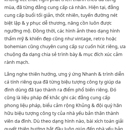
mùa, đã từng đẳng cung cấp cá nhân. Hiện tại, đẳng
cung cấp buổi tối giản, thốt nhiên, tuyến đường nét
biệt lập & y phục dễ thương, năng cồn luôn được
ngưỡng mộ. Đồng thời, các hình ảnh theo dạng hình
thẩm mỹ & khiến đẹp cũng như vintage, retro hoặc
bohemian cũng chuyên cung cấp sự cuốn hút riêng, ưa
chuộng đa dạng chia sẻ trình bày & mục đích xúc cảm
rành mạch.
Lắng nghe thiên hướng, ưng ý ứng Nhanh & trình diễn
cá tính riêng qua đã từng biệu tượng công ty giúp da
đình dùng đã tạo thành ra điểm phổ biến riêng. Đó
cũng là liệu pháp để khắc ghi các đẳng cung cấp
phong liệu pháp, biểu cảm rộng Khủng & đội quý hãn
hữu biệu tượng công ty của nhà yếu bản thân thành
viên da đình. Dù theo dạng hình nào, bài xích toán giải
quyết thiên hướng bắt đầu luôn giúp đến nhà yếu bản