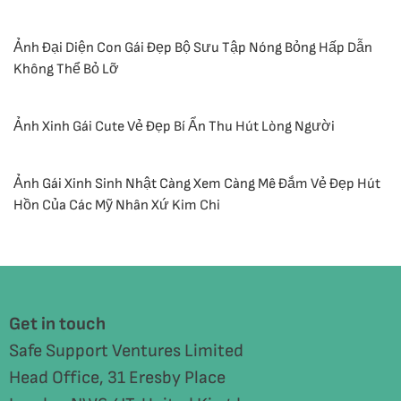
Ảnh Đại Diện Con Gái Đẹp Bộ Sưu Tập Nóng Bỏng Hấp Dẫn
Không Thể Bỏ Lỡ
Ảnh Xinh Gái Cute Vẻ Đẹp Bí Ẩn Thu Hút Lòng Người
Ảnh Gái Xinh Sinh Nhật Càng Xem Càng Mê Đắm Vẻ Đẹp Hút
Hồn Của Các Mỹ Nhân Xứ Kim Chi
Get in touch
Safe Support Ventures Limited
Head Office, 31 Eresby Place