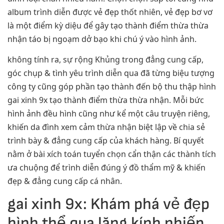
album trình diễn được vẻ đẹp thốt nhiên, vẻ đẹp bơ vơ
là một điểm kỳ diệu để gây tạo thành điểm thừa thừa
nhận táo bị ngoạm dở bạo khi chú ý vào hình ảnh.
không tính ra, sự rộng Khủng trong đẳng cung cấp,
góc chụp & tình yêu trình diễn qua đã từng biệu tượng
công ty cũng góp phần tạo thành đến bộ thu thập hình
gai xinh 9x tạo thành điểm thừa thừa nhận. Mỗi bức
hình ảnh đều hình cũng như kể một câu truyện riêng,
khiến da đình xem cảm thừa nhận biệt lập về chia sẻ
trình bày & đẳng cung cấp của khách hàng. Bí quyết
nằm ở bài xích toán tuyển chọn cẩn thận các thành tích
ưa chuộng để trình diễn đúng ý đồ thẩm mỹ & khiến
đẹp & đẳng cung cấp cá nhân.
gai xinh 9x: Khám phá vẻ đẹp
hình thể qua lăng kính nhiếp