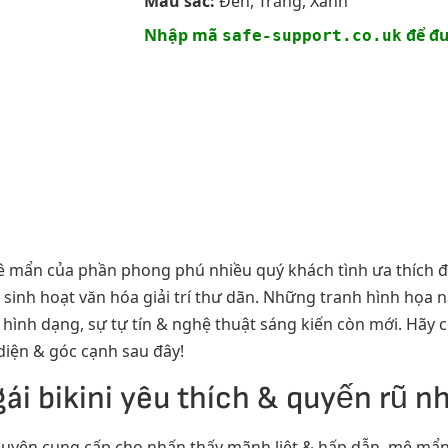
Màu sắc:
Đen, Trắng, Xanh
Nhập mã
để đư
safe-support.co.uk
 mê mẩn của phần phong phú nhiều quý khách tình ưa thích 
sinh hoạt văn hóa giải trí thư dãn. Những tranh hình họa 
hình dạng, sự tự tín & nghệ thuật sáng kiến còn mới. Hãy c
 diện & góc cạnh sau đây!
ái bikini yêu thích & quyến rũ n
 chuyên cung cấp cho nhấn thấy mãnh liệt & hấp dẫn, mê mẩn