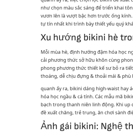
như chọn màu sắc sáng để triển khai tô
vươn lên là vượt bậc hơn trước ống kính.
tự tín nhất khi trình bày thiết yếu quý kh
Xu hướng bikini hè t
Mỗi mùa hè, định hướng đậm hóa học ngầu
cải phương thức sở hữu khôn cùng phong 
phong phương thức thiết kế sư bỏ ra tiế
thoáng, dễ chịu đựng & thoải mái & phù 
quanh ấy ra, bikini dáng high-waist hay á
hóa học ngầu & cá tính. Các mẫu mã biki
bạch trong thanh niên linh động. Khi up
đề xuất chăng, trẻ trung, ăn chơi sành đ
Ảnh gái bikini: Nghệ 