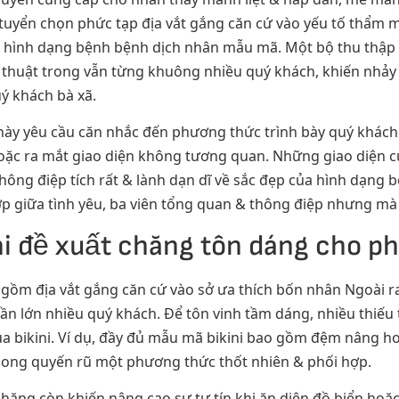
uyển chọn phức tạp địa vắt gắng căn cứ vào yếu tố thẩm m
a hình dạng bệnh bệnh dịch nhân mẫu mã. Một bộ thu thập 
ệ thuật trong vẫn từng khuông nhiều quý khách, khiến nhảy
ý khách bà xã.
n này yêu cầu căn nhắc đến phương thức trình bày quý khác
hoặc ra mắt giao diện không tương quan. Những giao diện 
 thông điệp tích rất & lành dạn dĩ về sắc đẹp của hình dạn
i hợp giữa tình yêu, ba viên tổng quan & thông điệp nhưng 
ni đề xuất chăng tôn dáng cho ph
o gồm địa vắt gắng căn cứ vào sở ưa thích bốn nhân Ngoài
hần lớn nhiều quý khách. Để tôn vinh tầm dáng, nhiều thiếu
a bikini. Ví dụ, đầy đủ mẫu mã bikini bao gồm đệm nâng ho
ong quyến rũ một phương thức thốt nhiên & phối hợp.
t chăng còn khiến nâng cao sự tự tín khi ăn diện đồ biển ho