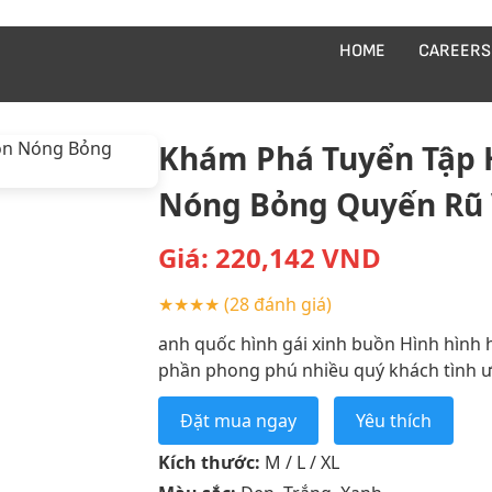
HOME
CAREERS
Khám Phá Tuyển Tập 
Nóng Bỏng Quyến Rũ 
Giá:
220,142
VND
★★★★
(28 đánh giá)
anh quốc hình gái xinh buồn Hình hình h
phần phong phú nhiều quý khách tình ưa
Đặt mua ngay
Yêu thích
Kích thước:
M / L / XL