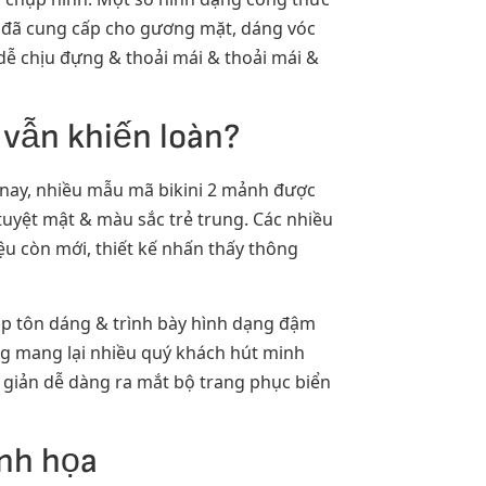
h đã cung cấp cho gương mặt, dáng vóc
dễ chịu đựng & thoải mái & thoải mái &
vẫn khiến loàn?
m nay, nhiều mẫu mã bikini 2 mảnh được
tuyệt mật & màu sắc trẻ trung. Các nhiều
ệu còn mới, thiết kế nhấn thấy thông
giúp tôn dáng & trình bày hình dạng đậm
ng mang lại nhiều quý khách hút minh
 giản dễ dàng ra mắt bộ trang phục biển
ình họa