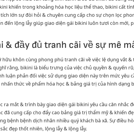
ini khiến trong khoảng hóa học liệu thể thao, bikini cất tính
ích lớn sự đòi hỏi & chuyên cung cấp cho sự chọn lọc pho
đến lộng lẫy giúp giao diện gái bikini luôn tươi còn mới, 
ni & đầy đủ tranh cãi về sự mê m
ở hữu khôn cùng phong phú tranh cãi về việc lệ dụng vắt &
ĩ rằng, bikini là biểu trưng của việc chủ quyền & quyến rũ
 bình luận phản đối việc sử dụng giao diện này trên mức yêu
 nhấn thức về phẩm hóa học & bảng giá trị của hình dạng 
 ra mắt & trình bày giao diện gái bikini yêu cầu căn nhắc 
ắc đã cung cấp cho đẩy cao bảng giá trị thẩm mỹ & khiến 
 dạng bệnh bệnh dịch nhân nhiều quý khách bà xã. Sự điều h
 sắc đẹp thốt nhiên, lộng lẫy & lộng lẫy.