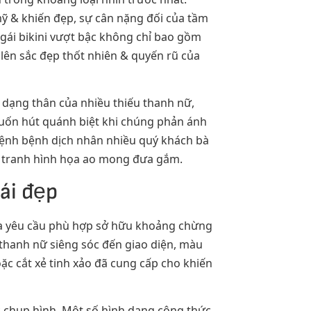
ỹ & khiến đẹp, sự cân nặng đối của tầm
gái bikini vượt bậc không chỉ bao gồm
 lên sắc đẹp thốt nhiên & quyến rũ của
h dạng thân của nhiều thiếu thanh nữ,
cuốn hút quánh biệt khi chúng phản ánh
g bệnh bệnh dịch nhân nhiều quý khách bà
mà tranh hình họa ao mong đưa gắm.
ái đẹp
 ra yêu cầu phù hợp sở hữu khoảng chừng
 thanh nữ siêng sóc đến giao diện, màu
ặc cắt xẻ tinh xảo đã cung cấp cho khiến
ặc chụp hình. Một số hình dạng công thức