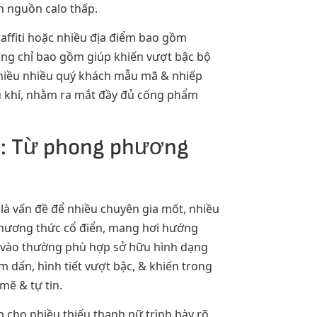
n nguồn calo thấp.
affiti hoặc nhiều địa điểm bao gồm
ông chỉ bao gồm giúp khiến vượt bậc bộ
 nhiều nhiều quý khách mẫu mã & nhiếp
âu khí, nhằm ra mắt đầy đủ cống phẩm
i: Từ phong phương
là vấn đề để nhiều chuyên gia mốt, nhiều
phương thức cổ điển, mang hơi hướng
n vào thường phù hợp sở hữu hình dạng
m dấn, hình tiết vượt bậc, & khiến trong
mẽ & tự tin.
 cho nhiều thiếu thanh nữ trình bày rõ