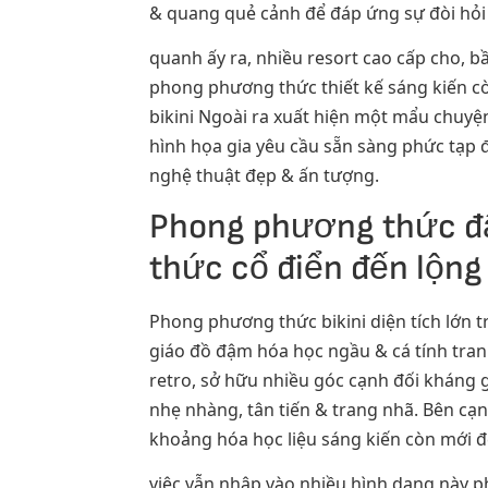
& quang quẻ cảnh để đáp ứng sự đòi hỏi 
quanh ấy ra, nhiều resort cao cấp cho, 
phong phương thức thiết kế sáng kiến cò
bikini Ngoài ra xuất hiện một mẩu chuyện
hình họa gia yêu cầu sẵn sàng phức tạp 
nghệ thuật đẹp & ấn tượng.
Phong phương thức đậ
thức cổ điển đến lộng
Phong phương thức bikini diện tích lớn 
giáo đồ đậm hóa học ngầu & cá tính tra
retro, sở hữu nhiều góc cạnh đối kháng
nhẹ nhàng, tân tiến & trang nhã. Bên cạnh
khoảng hóa học liệu sáng kiến còn mới để
việc vẫn nhập vào nhiều hình dạng này p