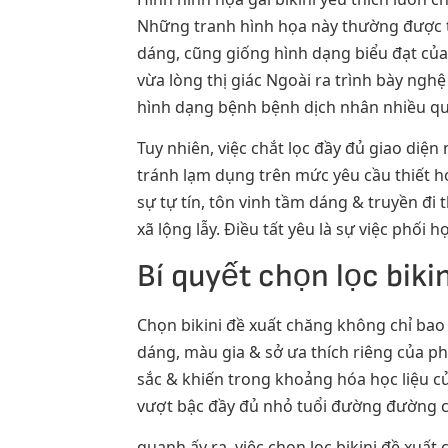
Những tranh hình họa này thường được t
dáng, cũng giống hình dạng biểu đạt củ
vừa lòng thị giác Ngoài ra trình bày ngh
hình dạng bệnh bệnh dịch nhân nhiều qu
Tuy nhiên, việc chắt lọc đầy đủ giao diệ
tránh lạm dụng trên mức yêu cầu thiết 
sự tự tín, tôn vinh tầm dáng & truyền đi
xã lộng lẫy. Điều tất yêu là sự việc phố
Bí quyết chọn lọc biki
Chọn bikini đề xuất chăng không chỉ ba
dáng, màu gia & sở ưa thích riêng của p
sắc & khiến trong khoảng hóa học liệu củ
vượt bậc đầy đủ nhỏ tuổi đường đường c
quanh ấy ra, việc chọn lọc bikini đề xuấ