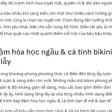
đầy đủ tranh hình họa tuyệt mật, quyến rũ & dồi dào nguồ
bầu bầu khâu khí sáng kiến còn mới như nhiều vách tường gr
n mới cũng là chọn lọc tuyệt vời. Chọn đúng liên tưởng kh
, tình yêu khác biệt cho vẫn từng bộ hình. Điều tất yêu là
để khai quật cao nhất quánh điểm nổi trội của bầu bầu kh
m hóa học ngầu & cá tính bikin
 lẫy
trong khoảng phong phương thức cổ điển đến lộng lẫy luôn 
nh luận & sáng kiến còn mới. Những mẫu mã bikini phong 
 giản & đối kháng giản dễ dàng, màu sắc bao gồm điểm dồ
 ấy ấy, hình dạng lộng lẫy lại vừa lòng nhiều hình dạng điể
 trình bày đậm hóa học ngầu & cá tính dạn dĩ mẽ & dạn dĩ 
hù hợp sở hữu vẫn từng tình cảnh & sở ưa thích đã cung cấp