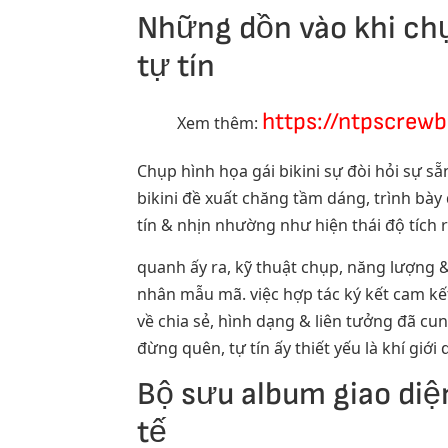
Những dồn vào khi chụ
tự tín
https://ntpscrewb
Xem thêm:
Chụp hình họa gái bikini sự đòi hỏi sự s
bikini đề xuất chăng tầm dáng, trình bày
tín & nhịn nhường như hiện thái độ tích 
quanh ấy ra, kỹ thuật chụp, năng lượng 
nhân mẫu mã. việc hợp tác ký kết cam kế
về chia sẻ, hình dạng & liên tưởng đã cu
đừng quên, tự tín ấy thiết yếu là khí giớ
Bộ sưu album giao diện
tế