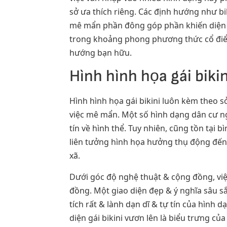
sở ưa thích riêng. Các định hướng như bik
mê mẩn phần đông góp phần khiến diện t
trong khoảng phong phương thức cổ điển 
hướng bạn hữu.
Hình hình họa gái biki
Hình hình họa gái bikini luôn kèm theo s
việc mê mẩn. Một số hình dạng dân cư ngh
tín về hình thể. Tuy nhiên, cũng tồn tại
liên tưởng hình họa hưởng thụ động đến
xã.
Dưới góc độ nghệ thuật & cộng đồng, việc
đồng. Một giao diện đẹp & ý nghĩa sâu s
tích rất & lành dạn dĩ & tự tín của hình
diện gái bikini vươn lên là biểu trưng của