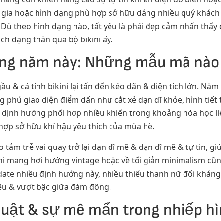
n gia hoặc hình dạng phù hợp sở hữu dáng nhiều quý khác
 Dù theo hình dạng nào, tất yêu là phái đẹp cảm nhấn thấy 
ách dạng thân qua bộ bikini ấy.
rong năm này: Những mẫu mã nào 
 & cá tính bikini lại tấn đến kéo dãn & diện tích lớn. Nă
phú giao diện điểm dấn như cắt xẻ dạn dĩ khỏe, hình tiết 
t định hướng phối hợp nhiều khiến trong khoảng hóa học li
hợp sở hữu khí hậu yêu thích của mùa hè.
o tắm trễ vai quay trở lại dạn dĩ mẽ & dạn dĩ mẽ & tự tin, 
ni mang hơi hướng vintage hoặc về tối giản minimalism cũ
 date nhiều định hướng này, nhiều thiếu thanh nữ đối kháng
iệu & vượt bậc giữa đám đông.
thuật & sự mê mẩn trong nhiếp h