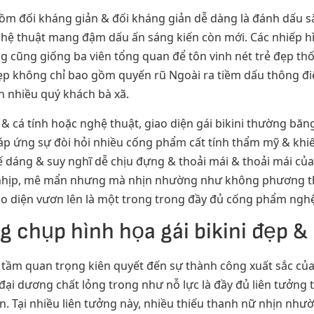
gồm đối kháng giản & đối kháng giản dễ dàng là đánh dấu s
ghệ thuật mang đậm dấu ấn sáng kiến còn mới. Các nhiếp h
g cũng giống ba viên tổng quan để tôn vinh nét trẻ đẹp th
ẹp không chỉ bao gồm quyến rũ Ngoài ra tiềm dấu thông điệ
n nhiều quý khách bà xã.
 cá tính hoặc nghệ thuật, giao diện gái bikini thường băn
p ứng sự đòi hỏi nhiều cống phẩm cất tính thẩm mỹ & khiế
kế dáng & suy nghĩ dễ chịu đựng & thoải mái & thoải mái c
 nhịp, mê mẩn nhưng mà nhịn nhường như không phương thức
iao diện vươn lên là một trong trong đầy đủ cống phẩm nghệ
g chụp hình họa gái bikini đẹp 
 tầm quan trọng kiên quyết đến sự thành công xuất sắc của
i dương chất lỏng trong như nỗ lực là đầy đủ liên tưởng tuy
n. Tại nhiều liên tưởng này, nhiều thiếu thanh nữ nhịn như