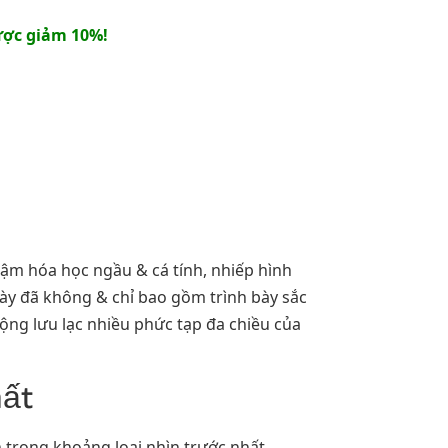
ợc giảm 10%!
đậm hóa học ngầu & cá tính, nhiếp hình
này đã không & chỉ bao gồm trình bày sắc
ộng lưu lạc nhiều phức tạp đa chiều của
hất
 trong khoảng loại nhìn trước nhất.