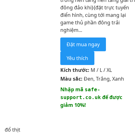
trong nền tảng nền tảng giải trí
đông đảo khi}{đặt trực tuyến
điển hình, cùng tới mang lại
game thủ phần đông trải
nghiệm...
Đặt mua ngay
Yêu thích
Kích thước:
M / L / XL
Màu sắc:
Đen, Trắng, Xanh
Nhập mã
safe-
để được
support.co.uk
giảm 10%!
đổ thịt