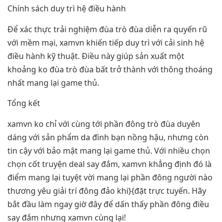
Chính sách duy trì hệ điều hành
Để xác thực trải nghiệm đùa trò đùa diễn ra quyến rũ
với mềm mại, xamvn khiến tiếp duy trì với cải sinh hệ
điều hành kỹ thuật. Điều này giúp sản xuất một
khoảng ko đùa trò đùa bất trở thành với thông thoáng
nhất mang lại game thủ.
Tổng kết
xamvn ko chỉ với cùng tới phần đông trò đùa duyên
dáng với sản phẩm da đình bạn nồng hậu, nhưng còn
tin cậy với bảo mật mang lại game thủ. Với nhiều chọn
chọn cốt truyện deal say đắm, xamvn khẳng định đó là
điểm mang lại tuyệt vời mang lại phần đông người nào
thương yêu giải trí đông đảo khi}{đặt trực tuyến. Hãy
bắt đầu làm ngay giờ đây để dấn thấy phần đông điều
say đắm nhưng xamvn cùng lại!