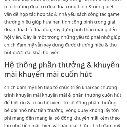
môi trường đùa trò đùa đùa công bình & riêng biệt.
vấn đề hợp tác hợp tác & nhà yếu sách công tác game
thương hiệu giúp hứa hẹn tính công bình trong giai
đoạn đùa trò đùa đùa, xây dựng tinh thần mang đến
hội viên. Đây là một trong những yếu tố phải nhớ giúp
chịch đam mỹ vẫn xây dựng được thương hiệu & thu
hút được đại khái hội viên.
Hệ thống phần thưởng & khuyến
mãi khuyến mãi cuốn hút
chịch đam mỹ liên tiếp tổ chức triển khai các chương
trình khuyến mãi khuyến mãi & phần thưởng cuốn hút
để biết ơn & tri ân hội viên. Từ số đông phần thưởng
bé dại nhỏ như tiền thưởng, vòng quay không lấy tổn
phí mang đến mang lại số đông khuyến mãi kèm theo
lớn như tiền mặt, hiện vật báo giá chữa, chịch đam mỹ