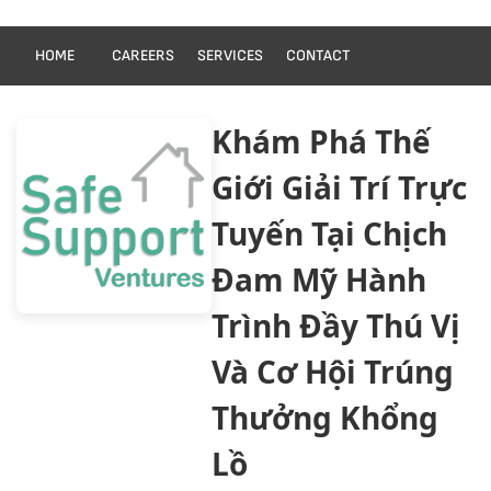
HOME
CAREERS
SERVICES
CONTACT
Khám Phá Thế
Giới Giải Trí Trực
Tuyến Tại Chịch
Đam Mỹ Hành
Trình Đầy Thú Vị
Và Cơ Hội Trúng
Thưởng Khổng
Lồ