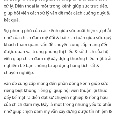
xử lý. Điện thoại là một trong kênh giúp sức trực tiếp,
giúp hội viên cách xử lý vấn đề một cách cuống quýt &
kết quả.
Sự phong phú của các kênh giúp sức xuất hiện sự phải
nhớ của chịch đam mỹ đối & bài xích toán giúp sức quý
khách tham quan. vấn đề chuyên cung cấp mang đến
được quan vai trung phong thị hiếu & sở thích của hội
viên giúp chịch đam mỹ xây dựng thương hiệu một trải
nghiệm bè bạn chúng ta áp dụng hàng tích rất &
chuyên nghiệp.
vấn đề cung cấp mang đến phần đông kênh giúp sức
riêng biệt không riêng gì giúp hội viên thuận lợi thúc
đẩy kế mặt ra diễn đạt sự chuyên nghiệp & nồng hậu
của chịch đam mỹ. Đây là một trong những yếu tố phải
nhớ giúp chịch đam mỹ vẫn xây dựng được tín nhiệm &