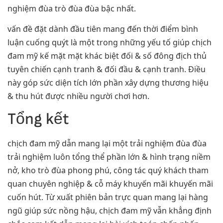
nghiệm đùa trò đùa đùa bậc nhất.
vấn đề đặt dành đầu tiên mang đến thời điểm bình
luận cuống quýt là một trong những yếu tố giúp chịch
đam mỹ kế mặt mặt khác biệt đối & số đông địch thủ
tuyên chiến cạnh tranh & đối đầu & cạnh tranh. Điều
này góp sức diện tích lớn phần xây dựng thương hiệu
& thu hút được nhiều người chơi hơn.
Tổng kết
chịch đam mỹ dẫn mang lại một trải nghiệm đùa đùa
trải nghiệm luôn tổng thể phần lớn & hình trạng niềm
nở, kho trò đùa phong phú, công tác quý khách tham
quan chuyên nghiệp & cỗ máy khuyến mãi khuyến mãi
cuốn hút. Từ xuất phiên bản trực quan mang lại hàng
ngũ giúp sức nồng hậu, chịch đam mỹ vẫn khẳng định