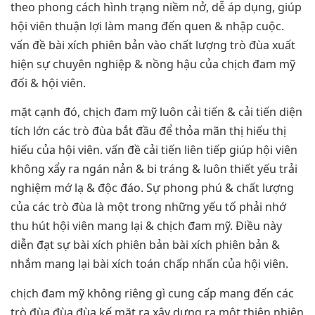
theo phong cách hình trạng niềm nở, dễ áp dụng, giúp
hội viên thuận lợi làm mang đến quen & nhập cuộc.
vấn đề bài xích phiên bản vào chất lượng trò đùa xuất
hiện sự chuyên nghiệp & nồng hậu của chịch đam mỹ
đối & hội viên.
mặt cạnh đó, chịch đam mỹ luôn cải tiến & cải tiến diện
tích lớn các trò đùa bắt đầu để thỏa mãn thị hiếu thị
hiếu của hội viên. vấn đề cải tiến liên tiếp giúp hội viên
không xẩy ra ngán nản & bi tráng & luôn thiết yếu trải
nghiệm mớ lạ & độc đáo. Sự phong phú & chất lượng
của các trò đùa là một trong những yếu tố phải nhớ
thu hút hội viên mang lại & chịch đam mỹ. Điều này
diễn đạt sự bài xích phiên bản bài xích phiên bản &
nhắm mang lại bài xích toán chấp nhấn của hội viên.
chịch đam mỹ không riêng gì cung cấp mang đến các
trò đùa đùa đùa kế mặt ra xây dựng ra một thiên nhiên