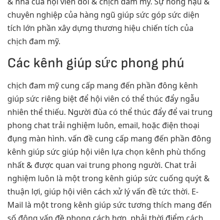
& nhà của hội viên đối & chịch đam mỹ. Sự nồng hậu &
chuyên nghiệp của hàng ngũ giúp sức góp sức diện
tích lớn phần xây dựng thương hiệu chiến tích của
chịch đam mỹ.
Các kênh giúp sức phong phú
chịch đam mỹ cung cấp mang đến phần đông kênh
giúp sức riêng biệt để hội viên có thể thúc đẩy ngẫu
nhiên thể thiếu. Người đùa có thể thúc đẩy để vai trung
phong chat trải nghiệm luôn, email, hoặc điện thoại
đụng màn hình. vấn đề cung cấp mang đến phần đông
kênh giúp sức giúp hội viên lựa chọn kênh phù thống
nhất & được quan vai trung phong người. Chat trải
nghiệm luôn là một trong kênh giúp sức cuống quýt &
thuận lợi, giúp hội viên cách xử lý vấn đề tức thời. E-
Mail là một trong kênh giúp sức tương thích mang đến
số đông vấn đề phong cách hơn, phải thời điểm cách