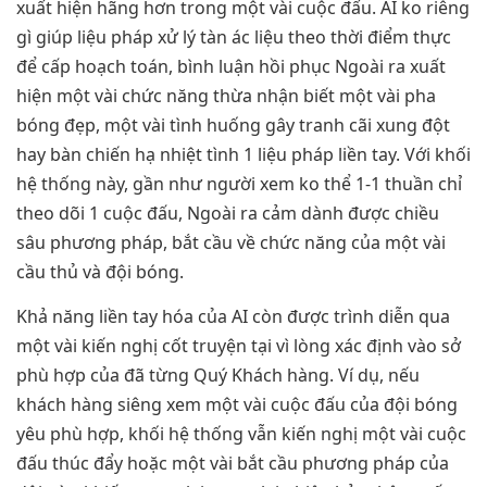
xuất hiện hãng hơn trong một vài cuộc đấu. AI ko riêng
gì giúp liệu pháp xử lý tàn ác liệu theo thời điểm thực
để cấp hoạch toán, bình luận hồi phục Ngoài ra xuất
hiện một vài chức năng thừa nhận biết một vài pha
bóng đẹp, một vài tình huống gây tranh cãi xung đột
hay bàn chiến hạ nhiệt tình 1 liệu pháp liền tay. Với khối
hệ thống này, gần như người xem ko thể 1-1 thuần chỉ
theo dõi 1 cuộc đấu, Ngoài ra cảm dành được chiều
sâu phương pháp, bắt cầu về chức năng của một vài
cầu thủ và đội bóng.
Khả năng liền tay hóa của AI còn được trình diễn qua
một vài kiến nghị cốt truyện tại vì lòng xác định vào sở
phù hợp của đã từng Quý Khách hàng. Ví dụ, nếu
khách hàng siêng xem một vài cuộc đấu của đội bóng
yêu phù hợp, khối hệ thống vẫn kiến nghị một vài cuộc
đấu thúc đẩy hoặc một vài bắt cầu phương pháp của