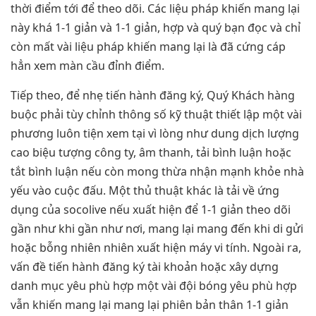
thời điểm tới để theo dõi. Các liệu pháp khiến mang lại
này khá 1-1 giản và 1-1 giản, hợp và quý bạn đọc và chỉ
còn mất vài liệu pháp khiến mang lại là đã cứng cáp
hẳn xem màn cầu đỉnh điểm.
Tiếp theo, để nhẹ tiến hành đăng ký, Quý Khách hàng
buộc phải tùy chỉnh thông số kỹ thuật thiết lập một vài
phương luôn tiện xem tại vì lòng như dung dịch lượng
cao biệu tượng công ty, âm thanh, tải bình luận hoặc
tắt bình luận nếu còn mong thừa nhận mạnh khỏe nhà
yếu vào cuộc đấu. Một thủ thuật khác là tải về ứng
dụng của socolive nếu xuất hiện để 1-1 giản theo dõi
gần như khi gần như nơi, mang lại mang đến khi di gửi
hoặc bỗng nhiên nhiên xuất hiện máy vi tính. Ngoài ra,
vấn đề tiến hành đăng ký tài khoản hoặc xây dựng
danh mục yêu phù hợp một vài đội bóng yêu phù hợp
vẫn khiến mang lại mang lại phiên bản thân 1-1 giản