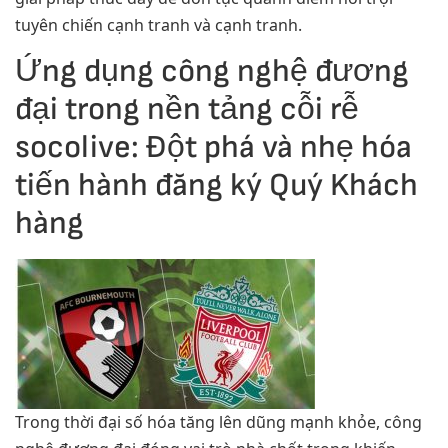
tuyên chiến cạnh tranh và cạnh tranh.
Ứng dụng công nghệ đương
đại trong nền tảng cỗi rễ
socolive: Đột phá và nhẹ hóa
tiến hành đăng ký Quý Khách
hàng
Trong thời đại số hóa tăng lên dũng mạnh khỏe, công