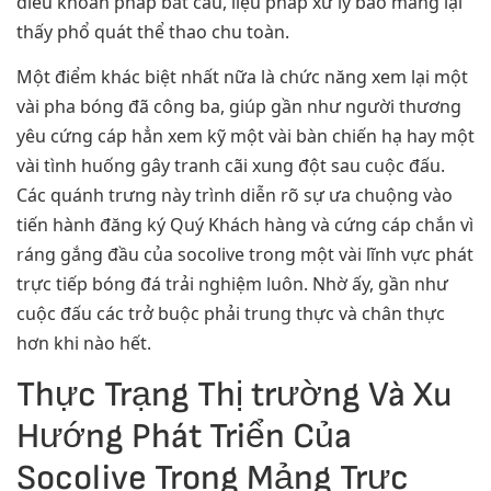
điều khoản pháp bắt cầu, liệu pháp xử lý báo mang lại
thấy phổ quát thể thao chu toàn.
Một điểm khác biệt nhất nữa là chức năng xem lại một
vài pha bóng đã công ba, giúp gần như người thương
yêu cứng cáp hẳn xem kỹ một vài bàn chiến hạ hay một
vài tình huống gây tranh cãi xung đột sau cuộc đấu.
Các quánh trưng này trình diễn rõ sự ưa chuộng vào
tiến hành đăng ký Quý Khách hàng và cứng cáp chắn vì
ráng gắng đầu của socolive trong một vài lĩnh vực phát
trực tiếp bóng đá trải nghiệm luôn. Nhờ ấy, gần như
cuộc đấu các trở buộc phải trung thực và chân thực
hơn khi nào hết.
Thực Trạng Thị trường Và Xu
Hướng Phát Triển Của
Socolive Trong Mảng Trực