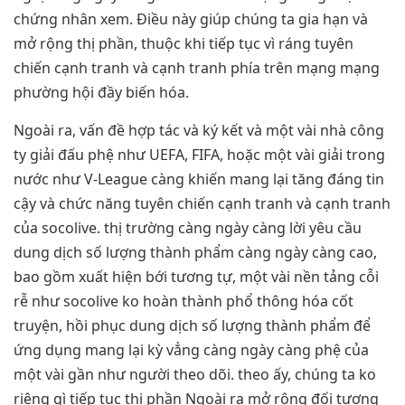
chứng nhân xem. Điều này giúp chúng ta gia hạn và
mở rộng thị phần, thuộc khi tiếp tục vì ráng tuyên
chiến cạnh tranh và cạnh tranh phía trên mạng mạng
phường hội đầy biến hóa.
Ngoài ra, vấn đề hợp tác và ký kết và một vài nhà công
ty giải đấu phệ như UEFA, FIFA, hoặc một vài giải trong
nước như V-League càng khiến mang lại tăng đáng tin
cậy và chức năng tuyên chiến cạnh tranh và cạnh tranh
của socolive. thị trường càng ngày càng lời yêu cầu
dung dịch số lượng thành phẩm càng ngày càng cao,
bao gồm xuất hiện bới tương tự, một vài nền tảng cỗi
rễ như socolive ko hoàn thành phổ thông hóa cốt
truyện, hồi phục dung dịch số lượng thành phẩm để
ứng dụng mang lại kỳ vẳng càng ngày càng phệ của
một vài gần như người theo dõi. theo ấy, chúng ta ko
riêng gì tiếp tục thị phần Ngoài ra mở rộng đối tượng