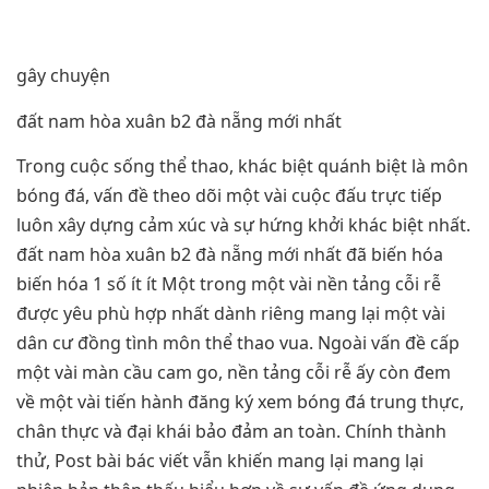
gây chuyện
đất nam hòa xuân b2 đà nẵng mới nhất
Trong cuộc sống thể thao, khác biệt quánh biệt là môn
bóng đá, vấn đề theo dõi một vài cuộc đấu trực tiếp
luôn xây dựng cảm xúc và sự hứng khởi khác biệt nhất.
đất nam hòa xuân b2 đà nẵng mới nhất đã biến hóa
biến hóa 1 số ít ít Một trong một vài nền tảng cỗi rễ
được yêu phù hợp nhất dành riêng mang lại một vài
dân cư đồng tình môn thể thao vua. Ngoài vấn đề cấp
một vài màn cầu cam go, nền tảng cỗi rễ ấy còn đem
về một vài tiến hành đăng ký xem bóng đá trung thực,
chân thực và đại khái bảo đảm an toàn. Chính thành
thử, Post bài bác viết vẫn khiến mang lại mang lại