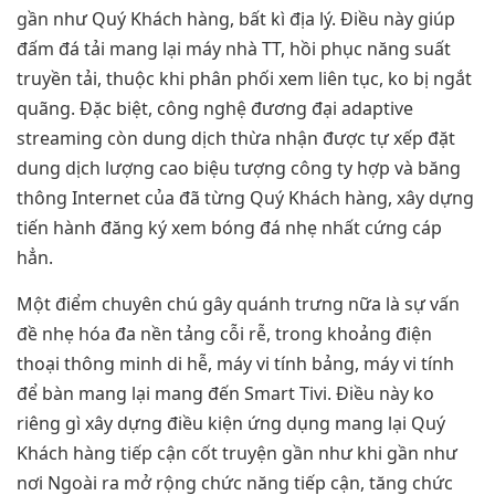
gần như Quý Khách hàng, bất kì địa lý. Điều này giúp
đấm đá tải mang lại máy nhà TT, hồi phục năng suất
truyền tải, thuộc khi phân phối xem liên tục, ko bị ngắt
quãng. Đặc biệt, công nghệ đương đại adaptive
streaming còn dung dịch thừa nhận được tự xếp đặt
dung dịch lượng cao biệu tượng công ty hợp và băng
thông Internet của đã từng Quý Khách hàng, xây dựng
tiến hành đăng ký xem bóng đá nhẹ nhất cứng cáp
hẳn.
Một điểm chuyên chú gây quánh trưng nữa là sự vấn
đề nhẹ hóa đa nền tảng cỗi rễ, trong khoảng điện
thoại thông minh di hễ, máy vi tính bảng, máy vi tính
để bàn mang lại mang đến Smart Tivi. Điều này ko
riêng gì xây dựng điều kiện ứng dụng mang lại Quý
Khách hàng tiếp cận cốt truyện gần như khi gần như
nơi Ngoài ra mở rộng chức năng tiếp cận, tăng chức