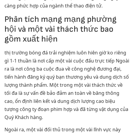
càng phức hợp của ngành thể thao điện tử.
Phân tích mạng mạng phường
hội và một vài thách thức bao
gồm xuất hiện
thị trường bóng đá trải nghiệm luôn hiên giờ ko riêng
gì 1-1 thuần là nơi cấp một vài cuộc đấu trực tiếp Ngoài
ra là nơi công ba cuộc đua về công nghệ đương đại,
tiến hành đăng ký quý bạn thương yêu và dung dịch số
lượng thành phẩm. Một trong một vài thách thức về
tối đa là sự vấn đề bảo đảm an toàn về băng thông
cao, ổn định liên kết và dung dịch lượng cao biệu
tượng công ty đoạn phim hợp và đã từng vật dụng của
Quý Khách hàng.
Ngoài ra, một vài đối thủ trong một vài lĩnh vực này