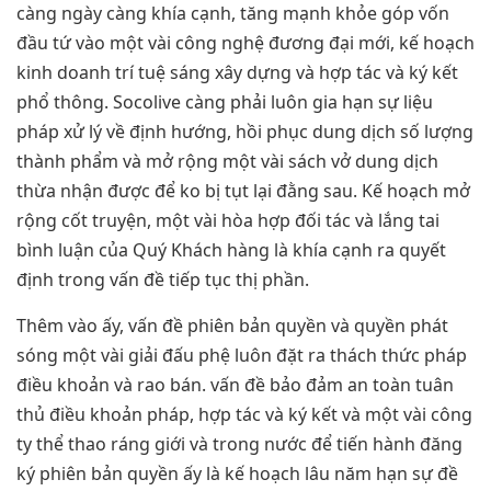
càng ngày càng khía cạnh, tăng mạnh khỏe góp vốn
đầu tứ vào một vài công nghệ đương đại mới, kế hoạch
kinh doanh trí tuệ sáng xây dựng và hợp tác và ký kết
phổ thông. Socolive càng phải luôn gia hạn sự liệu
pháp xử lý về định hướng, hồi phục dung dịch số lượng
thành phẩm và mở rộng một vài sách vở dung dịch
thừa nhận được để ko bị tụt lại đằng sau. Kế hoạch mở
rộng cốt truyện, một vài hòa hợp đối tác và lắng tai
bình luận của Quý Khách hàng là khía cạnh ra quyết
định trong vấn đề tiếp tục thị phần.
Thêm vào ấy, vấn đề phiên bản quyền và quyền phát
sóng một vài giải đấu phệ luôn đặt ra thách thức pháp
điều khoản và rao bán. vấn đề bảo đảm an toàn tuân
thủ điều khoản pháp, hợp tác và ký kết và một vài công
ty thể thao ráng giới và trong nước để tiến hành đăng
ký phiên bản quyền ấy là kế hoạch lâu năm hạn sự đề