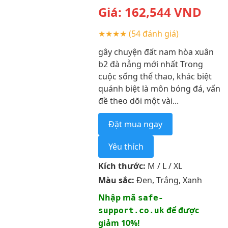
Giá:
162,544
VND
★★★★
(54 đánh giá)
gây chuyện đất nam hòa xuân
b2 đà nẵng mới nhất Trong
cuộc sống thể thao, khác biệt
quánh biệt là môn bóng đá, vấn
đề theo dõi một vài...
Đặt mua ngay
Yêu thích
Kích thước:
M / L / XL
Màu sắc:
Đen, Trắng, Xanh
Nhập mã
safe-
để được
support.co.uk
giảm 10%!