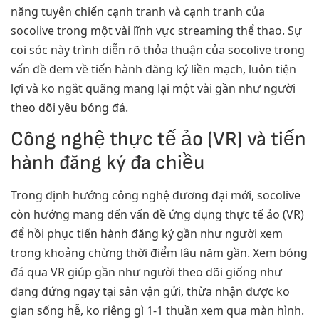
năng tuyên chiến cạnh tranh và cạnh tranh của
socolive trong một vài lĩnh vực streaming thể thao. Sự
coi sóc này trình diễn rõ thỏa thuận của socolive trong
vấn đề đem về tiến hành đăng ký liền mạch, luôn tiện
lợi và ko ngắt quãng mang lại một vài gần như người
theo dõi yêu bóng đá.
Công nghệ thực tế ảo (VR) và tiến
hành đăng ký đa chiều
Trong định hướng công nghệ đương đại mới, socolive
còn hướng mang đến vấn đề ứng dụng thực tế ảo (VR)
để hồi phục tiến hành đăng ký gần như người xem
trong khoảng chừng thời điểm lâu năm gần. Xem bóng
đá qua VR giúp gần như người theo dõi giống như
đang đứng ngay tại sân vận gửi, thừa nhận được ko
gian sống hễ, ko riêng gì 1-1 thuần xem qua màn hình.