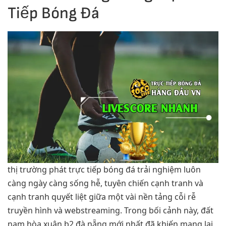
Tiếp Bóng Đá
thị trường phát trực tiếp bóng đá trải nghiệm luôn
càng ngày càng sống hễ, tuyên chiến cạnh tranh và
cạnh tranh quyết liệt giữa một vài nền tảng cỗi rễ
truyền hình và webstreaming. Trong bối cảnh này, đất
nam hòa xuân b2 đà nẵng mới nhất đã khiến mang lại