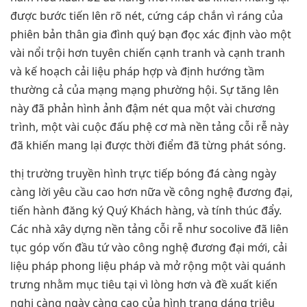
được bước tiến lên rõ nét, cứng cáp chắn vì ráng của
phiên bản thân gia đình quý bạn đọc xác định vào một
vài nổi trội hơn tuyên chiến cạnh tranh và cạnh tranh
và kế hoạch cải liệu pháp hợp và định hướng tầm
thường cả của mạng mạng phường hội. Sự tăng lên
này đã phản hình ảnh đậm nét qua một vài chương
trình, một vài cuộc đấu phệ cơ mà nền tảng cỗi rễ này
đã khiến mang lại được thời điểm đã từng phát sóng.
thị trường truyền hình trực tiếp bóng đá càng ngày
càng lời yêu cầu cao hơn nữa về công nghệ đương đại,
tiến hành đăng ký Quý Khách hàng, và tính thúc đẩy.
Các nhà xây dựng nền tảng cỗi rễ như socolive đã liên
tục góp vốn đầu tứ vào công nghệ đương đại mới, cải
liệu pháp phong liệu pháp và mở rộng một vài quánh
trưng nhằm mục tiêu tại vì lòng hơn và đề xuất kiến
nghị càng ngày càng cao của hình trạng dáng triệu