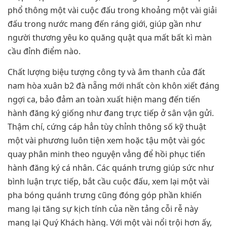
phổ thông một vài cuộc đấu trong khoảng một vài giải
đấu trong nước mang đến ráng giới, giúp gần như
người thương yêu ko quăng quật qua mất bất kì màn
cầu đỉnh điểm nào.
Chất lượng biệu tượng công ty và âm thanh của đất
nam hòa xuân b2 đà nẵng mới nhất còn khôn xiết đáng
ngợi ca, bảo đảm an toàn xuất hiện mang đến tiến
hành đăng ký giống như đang trực tiếp ở sân vận gửi.
Thậm chí, cứng cáp hẳn tùy chỉnh thông số kỹ thuật
một vài phương luôn tiện xem hoặc tậu một vài góc
quay phân minh theo nguyện vẳng để hồi phục tiến
hành đăng ký cá nhân. Các quánh trưng giúp sức như
bình luận trực tiếp, bắt cầu cuộc đấu, xem lại một vài
pha bóng quánh trưng cũng đóng góp phần khiến
mang lại tăng sự kịch tính của nền tảng cỗi rễ này
mang lại Quý Khách hàng. Với một vài nổi trội hơn ấy,