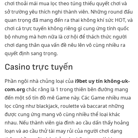
chơi thoải mái mua lọc theo túng thiếu quyết chơi và
sở trường yêu thích nghi thành viên. Những round đấu
quan trọng đã mang đến ra thai không khí sức HOT, và
chơi cá trực tuyến không riêng gì cung ứng tính quốc
bộ nhưng mà hơn nữa là cơ hội để thách thức người
chơi dạng thân qua vấn đề nêu lên vô cùng nhiều ra
quyết định sang trọng.
Casino trực tuyến
Phần ngôi nhà chủng loại của
i9bet uy tín không-uk-
com.org
chắc rằng là 1 trong thiên bên đường mang
đến một số tín đồ mê Game này. Các Game nhiều mua
lọc cũng như blackjack, roulette và baccarat những
được cung ứng mang vô cùng nhiều thể loại khác
nhau. Nếu thành viên gia đình ao cầu dấn thấy hoảng
loạn và ao cầu thử tài may rủi của người chơi dạng