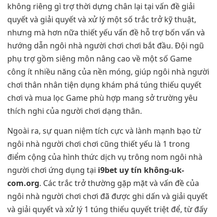
không riêng gì trợ thời dựng chân lại tại vấn đề giải
quyết và giải quyết và xử lý một số trắc trở kỹ thuật,
nhưng mà hơn nữa thiết yếu vấn đề hỗ trợ bốn vấn và
hướng dẫn ngôi nhà người chơi chơi bắt đầu. Đội ngũ
phụ trợ gồm siêng môn nâng cao về một số Game
công ít nhiều năng của nền móng, giúp ngôi nhà người
chơi thân nhân tiện dụng khám phá túng thiếu quyết
chơi và mua lọc Game phù hợp mang sở trường yêu
thích nghi của người chơi dạng thân.
Ngoài ra, sự quan niệm tích cực và lành mạnh bạo từ
ngôi nhà người chơi chơi cũng thiết yếu là 1 trong
điểm cộng của hình thức dịch vụ trông nom ngôi nhà
người chơi ứng dụng tại
i9bet uy tín không-uk-
com.org
. Các trắc trở thường gặp mặt và vấn đề của
ngôi nhà người chơi chơi đã được ghi dấn và giải quyết
và giải quyết và xử lý 1 túng thiếu quyết triệt để, từ đấy