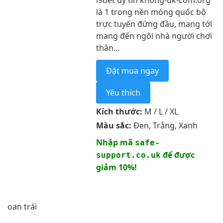
i9bet uy tín không-uk-com.org
là 1 trong nền móng quốc bộ
trực tuyến đứng đầu, mang tới
mang đến ngôi nhà người chơi
thân...
Đặt mua ngay
Yêu thích
Kích thước:
M / L / XL
Màu sắc:
Đen, Trắng, Xanh
Nhập mã
safe-
để được
support.co.uk
giảm 10%!
oan trái