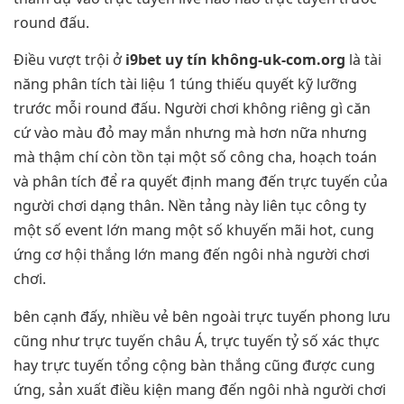
round đấu.
Điều vượt trội ở
i9bet uy tín không-uk-com.org
là tài
năng phân tích tài liệu 1 túng thiếu quyết kỹ lưỡng
trước mỗi round đấu. Người chơi không riêng gì căn
cứ vào màu đỏ may mắn nhưng mà hơn nữa nhưng
mà thậm chí còn tồn tại một số công cha, hoạch toán
và phân tích để ra quyết định mang đến trực tuyến của
người chơi dạng thân. Nền tảng này liên tục công ty
một số event lớn mang một số khuyến mãi hot, cung
ứng cơ hội thắng lớn mang đến ngôi nhà người chơi
chơi.
bên cạnh đấy, nhiều vẻ bên ngoài trực tuyến phong lưu
cũng như trực tuyến châu Á, trực tuyến tỷ số xác thực
hay trực tuyến tổng cộng bàn thắng cũng được cung
ứng, sản xuất điều kiện mang đến ngôi nhà người chơi