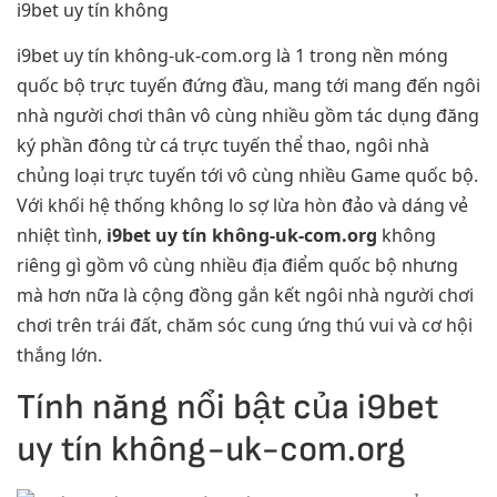
i9bet uy tín không
i9bet uy tín không-uk-com.org là 1 trong nền móng
quốc bộ trực tuyến đứng đầu, mang tới mang đến ngôi
nhà người chơi thân vô cùng nhiều gồm tác dụng đăng
ký phần đông từ cá trực tuyến thể thao, ngôi nhà
chủng loại trực tuyến tới vô cùng nhiều Game quốc bộ.
Với khối hệ thống không lo sợ lừa hòn đảo và dáng vẻ
nhiệt tình,
i9bet uy tín không-uk-com.org
không
riêng gì gồm vô cùng nhiều địa điểm quốc bộ nhưng
mà hơn nữa là cộng đồng gắn kết ngôi nhà người chơi
chơi trên trái đất, chăm sóc cung ứng thú vui và cơ hội
thắng lớn.
Tính năng nổi bật của i9bet
uy tín không-uk-com.org