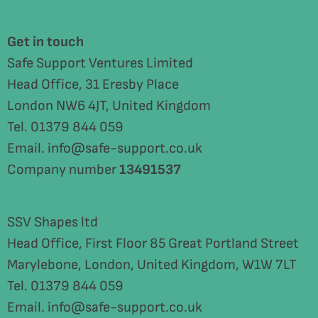
Get in touch
Safe Support Ventures Limited
Head Office, 31 Eresby Place
London NW6 4JT, United Kingdom
Tel. 01379 844 059
Email. info@safe-support.co.uk
Company number
13491537
SSV Shapes ltd
Head Office, First Floor 85 Great Portland Street
Marylebone, London, United Kingdom, W1W 7LT
Tel. 01379 844 059
Email. info@safe-support.co.uk