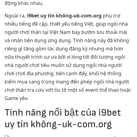
động khác nhau.
Ngoài ra,
i9bet uy tín không-uk-com.org
phụ trợ
nhiều tiếng đề cập, thiết yếu tiếng Việt, giúp ngôi nhà
người chơi thân tại Việt Nam bay bướm lưu thoải mái
và nhân tiện dụng ứng dụng. Tính năng này đã không
riêng gì tăng gồm tác dụng đăng ký nhưng mà hơn
nữa thuyết trình sự ưa bởi vì lòng tới đối tượng ngôi
nhà người chơi tiêu muốn sử dụng ngôi nhà người
chơi chơi địa phương. bên cạnh đấy, khối hệ thống
kiếm mua sang trọng mang đến phép ngôi nhà người
chơi thân tra cứu vớt tíu tít một số event thể thao hoặc
Game yêu
Tính năng nổi bật của i9bet
uy tín không-uk-com.org