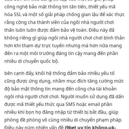
công nghệ bảo mật thông tin tân tiến, thiết yếu mã
hóa SSL và một số giải pháp chống gian lậu để xác thực
rằng công cha thành viên của ngôi nhà người chơi
thân luôn luôn được đảm bảo vệ toàn. Điều này đã
không riêng gì giúp ngôi nhà người chơi chơi bình thản
hơn khi tham dự trực tuyến nhưng mà hơn nữa mang
đến ra một môi trường đáng tin cậy mang đến phần
nhiều di chuyển quốc bộ.
bên cạnh đấy, khối hệ thống đảm bảo nhiều yếu tố
cũng được ứng dụng, nhằm mục đích tăng cường mức
độ bảo mật thông tin mang đến công cha tài khoản
ngôi nhà người chơi chơi. Người muốn sử dụng đã dấn
được mã thiết yếu thức qua SMS hoặc email phần
nhiều khi bọn họ đăng nhập từ thiết bị bắt đầu, giúp
phòng đề phòng vô cùng nhiều di chuyển phạm pháp.
Điều này núm nhiên vấn đề
i9bet uy tín không-uk-