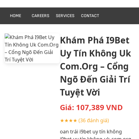
HOME
CAREERS
SERVICES
CONTACT
Khám Phá I9Bet
Uy Tín Không Uk
Com.Org – Cổng
Ngõ Đến Giải Trí
Tuyệt Vời
Giá:
107,389
VND
★★★★
(36 đánh giá)
oan trái i9bet uy tín không