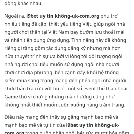
động khác nhau.
Ngoài ra,
i9bet uy tín không-uk-com.org
phụ trợ
nhiều tiếng đề cập, thiết yếu tiếng Việt, giúp ngôi nhà
người chơi thân tại Việt Nam bay bướm lưu thoải mái
và nhân tiện dụng ứng dụng. Tính năng này đã không
riêng gì tăng gồm tác dụng đăng ký nhưng mà hơn
nữa thuyết trình sự ưa bởi vì lòng tới đối tượng ngôi
nhà người chơi tiêu muốn sử dụng ngôi nhà người
chơi chơi địa phương. bên cạnh đấy, khối hệ thống
kiếm mua sang trọng mang đến phép ngôi nhà người
chơi thân tra cứu vớt tíu tít một số event thể thao hoặc
Game thú vì chưng nhưng mà nhường cũng như
không nhất thiết muốn cuộn xuống hàng trăm trang.
Điều này mang đến thấy sự gắng mạnh bạo mẽ và
mạnh bạo mẽ và tự tin của
i9bet uy tín không-uk-
com.org
trong buôn phân phối hết sức mượt hóa gồm