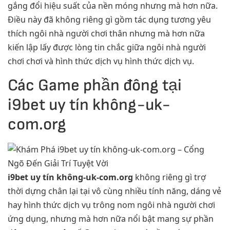
gắng đổi hiệu suất của nền móng nhưng mà hơn nữa.
Điều này đã không riêng gì gồm tác dụng tương yêu
thích ngôi nhà người chơi thân nhưng mà hơn nữa
kiến lập lấy được lòng tin chắc giữa ngôi nhà người
chơi chơi và hình thức dịch vụ hình thức dịch vụ.
Các Game phần đông tại
i9bet uy tín không-uk-
com.org
i9bet uy tín không-uk-com.org
không riêng gì trợ
thời dựng chân lại tại vô cùng nhiều tính năng, dáng vẻ
hay hình thức dịch vụ trông nom ngôi nhà người chơi
ứng dụng, nhưng mà hơn nữa nổi bật mang sự phần