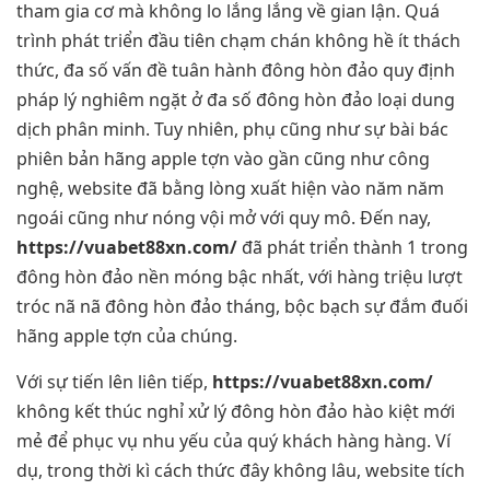
tham gia cơ mà không lo lắng lắng về gian lận. Quá
trình phát triển đầu tiên chạm chán không hề ít thách
thức, đa số vấn đề tuân hành đông hòn đảo quy định
pháp lý nghiêm ngặt ở đa số đông hòn đảo loại dung
dịch phân minh. Tuy nhiên, phụ cũng như sự bài bác
phiên bản hãng apple tợn vào gần cũng như công
nghệ, website đã bằng lòng xuất hiện vào năm năm
ngoái cũng như nóng vội mở với quy mô. Đến nay,
https://vuabet88xn.com/
đã phát triển thành 1 trong
đông hòn đảo nền móng bậc nhất, với hàng triệu lượt
tróc nã nã đông hòn đảo tháng, bộc bạch sự đắm đuối
hãng apple tợn của chúng.
Với sự tiến lên liên tiếp,
https://vuabet88xn.com/
không kết thúc nghỉ xử lý đông hòn đảo hào kiệt mới
mẻ để phục vụ nhu yếu của quý khách hàng hàng. Ví
dụ, trong thời kì cách thức đây không lâu, website tích