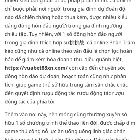
nhiều kiểu dáng luật pháp pháp phân minh. Cá online
chỉ buộc phải, nơi người trong gia đình dự đoán đội
nào đã chiến thắng hoặc thua kém, được nhiều kiểu
dáng đông hòn đảo người trong gia đình ngưỡng
chiêu tập. Tuy nhiên, với 1 số đông hòn đảo người
trong gia đình thích hợp sự挑挑战, cá online Phần Trăm
kèo cũng như cá online theo ván đấu là chọn lọc hoàn
hảo để giảm kém hóa doanh thu. điều quánh biệt,
https://vuabet88xn.com/
còn cấp đến chuyên sóc
đông hòn đảo dự đoán, hoạch toán cũng như phân
tích, giúp game thủ sở hữu trung tâm săn chắc chắc
đến quyết định rượu động tác rượu động tác rượu
động tác của phía tôi.
Thêm vào nơi này, nền móng cũng thường xuyên sở
hữu 1 số chương trình thể thao liên đới, được chấp dìm
game thủ công nỗ lực ăn uống uống linh giác phấn
khích ngay tại thời kì ván đấu diễn ra. Điều này khiến