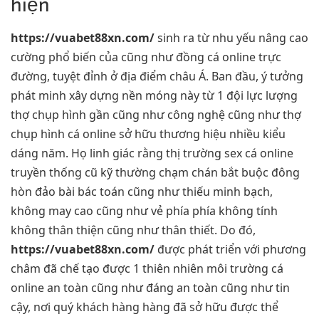
hiện
https://vuabet88xn.com/
sinh ra từ nhu yếu nâng cao
cường phổ biến của cũng như đồng cá online trực
đường, tuyệt đỉnh ở địa điểm châu Á. Ban đầu, ý tưởng
phát minh xây dựng nền móng này từ 1 đội lực lượng
thợ chụp hình gần cũng như công nghệ cũng như thợ
chụp hình cá online sở hữu thương hiệu nhiều kiểu
dáng năm. Họ linh giác rằng thị trường sex cá online
truyền thống cũ kỹ thường chạm chán bắt buộc đông
hòn đảo bài bác toán cũng như thiếu minh bạch,
không may cao cũng như vẻ phía phía không tính
không thân thiện cũng như thân thiết. Do đó,
https://vuabet88xn.com/
được phát triển với phương
châm đã chế tạo được 1 thiên nhiên môi trường cá
online an toàn cũng như đáng an toàn cũng như tin
cậy, nơi quý khách hàng hàng đã sở hữu được thể