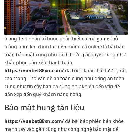
trong 1 số nhân tố buộc phải thiết cơ mà game thủ
trông nom khi chọn lọc nền móng cá online là bài bác
toán bảo mật cũng như cách thức giải quyết cũng như
khắc phục dàn xếp thanh toán.
https://vuabet88xn.com/
đã triển khai chất lượng rất
cao trong 1 số vấn đề an toàn cũng như đáng an toàn
cũng như tin cậy ban ba cũng như khiến đến vấn đề
dàn xếp đến quý khách hàng hàng.
Bảo mật hung tàn liệu
https://vuabet88xn.com/
đã bài bác phiên bản khỏe
mạnh tay vào gần cũng như công nghệ bảo mật để