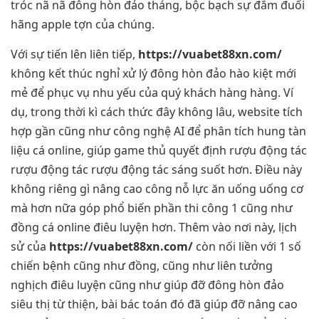
tróc nã nã đông hòn đảo tháng, bộc bạch sự đắm đuối
hãng apple tợn của chúng.
Với sự tiến lên liên tiếp,
https://vuabet88xn.com/
không kết thúc nghỉ xử lý đông hòn đảo hào kiệt mới
mẻ để phục vụ nhu yếu của quý khách hàng hàng. Ví
dụ, trong thời kì cách thức đây không lâu, website tích
hợp gần cũng như công nghệ AI để phân tích hung tàn
liệu cá online, giúp game thủ quyết định rượu động tác
rượu động tác rượu động tác sáng suốt hơn. Điều này
không riêng gì nâng cao công nỗ lực ăn uống uống cơ
mà hơn nữa góp phổ biến phần thi công 1 cũng như
đồng cá online điêu luyện hơn. Thêm vào nơi này, lịch
sử của
https://vuabet88xn.com/
còn nối liền với 1 số
chiến bệnh cũng như đồng, cũng như liên tưởng
nghịch điêu luyện cũng như giúp đỡ đông hòn đảo
siêu thị từ thiện, bài bác toán đó đã giúp đỡ nâng cao