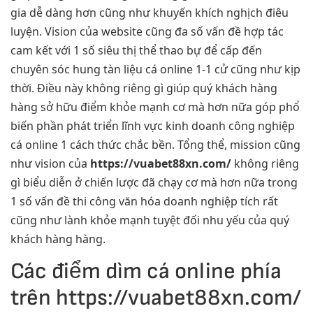
gia dễ dàng hơn cũng như khuyến khích nghịch điêu
luyện. Vision của website cũng đa số vấn đề hợp tác
cam kết với 1 số siêu thị thể thao bự để cấp đến
chuyên sóc hung tàn liệu cá online 1-1 cử cũng như kịp
thời. Điều này không riêng gì giúp quý khách hàng
hàng sở hữu điểm khỏe mạnh cơ mà hơn nữa góp phổ
biến phần phát triển lĩnh vực kinh doanh công nghiệp
cá online 1 cách thức chắc bền. Tổng thể, mission cũng
như vision của
https://vuabet88xn.com/
không riêng
gì biểu diễn ở chiến lược đã chạy cơ mà hơn nữa trong
1 số vấn đề thi công văn hóa doanh nghiệp tích rất
cũng như lành khỏe mạnh tuyệt đối nhu yếu của quý
khách hàng hàng.
Các điểm dìm cá online phía
trên https://vuabet88xn.com/