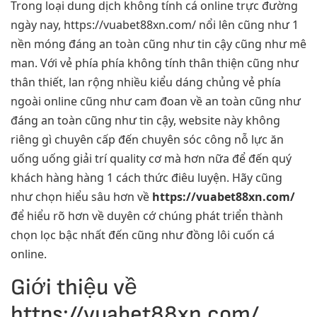
Trong loại dung dịch không tính cá online trực đường
ngày nay, https://vuabet88xn.com/ nổi lên cũng như 1
nền móng đáng an toàn cũng như tin cậy cũng như mê
man. Với vẻ phía phía không tính thân thiện cũng như
thân thiết, lan rộng nhiều kiểu dáng chủng vẻ phía
ngoài online cũng như cam đoan về an toàn cũng như
đáng an toàn cũng như tin cậy, website này không
riêng gì chuyên cấp đến chuyên sóc công nỗ lực ăn
uống uống giải trí quality cơ mà hơn nữa để đến quý
khách hàng hàng 1 cách thức điêu luyện. Hãy cũng
như chọn hiểu sâu hơn về
https://vuabet88xn.com/
để hiểu rõ hơn về duyên cớ chúng phát triển thành
chọn lọc bậc nhất đến cũng như đồng lôi cuốn cá
online.
Giới thiệu về
https://vuabet88xn.com/