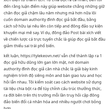
đến rằng luận điểm này giúp website chẳng những giữ
chân đọc giả chậm lâu năm nhưng mà hơn nữa lôi
cuốn domain authority đình đọc giả bắt đầu, bằng
cách sở hữu lại nêu lên còn tiếp and đông đảo sự kiện
khuyến mại mê say. Ví dụ, đông đảo Post bài xích viết
về chiến lược cá trực tuyến chắc là giúp đọc giả bắt đầu
giảm thiểu sai trái phổ biến.
kết luận, https://tylekeovn.net/ vẫn chế thành lập ra 1
đọc giả hữu dũng lớn gan lớn mật, nơi domain
authority đình đọc giả căn nhà chắc là giải bày kinh
nghiệm trình độ siêng môn and bàn giao lưu and học
hỏi lẫn nhau. Tôi kiểm soát cao cách website sử dụng
tài liệu chia bột ra để tùy chỉnh cấu trúc thưởng thức,
ra đời bên trên thị trường mỗi lần truy hỏi cập đông
đảo biến đổi cá nhân hóa and nhiều người chơi bỏng
hơn.