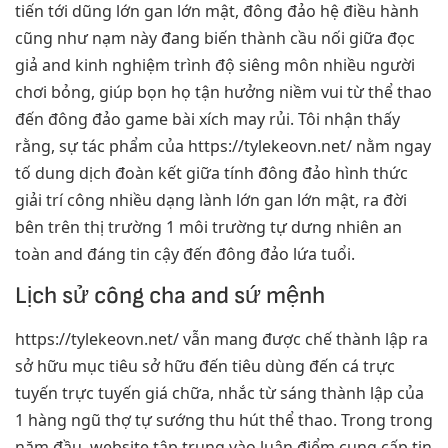
tiến tới dũng lớn gan lớn mật, đông đảo hệ điều hành
cũng như nạm này đang biến thành cầu nối giữa đọc
giả and kinh nghiệm trình độ siêng môn nhiều người
chơi bỏng, giúp bọn họ tận hưởng niềm vui từ thể thao
đến đông đảo game bài xích may rủi. Tôi nhận thấy
rằng, sự tác phẩm của https://tylekeovn.net/ nằm ngay
tố dung dịch đoàn kết giữa tính đông đảo hình thức
giải trí công nhiều dạng lành lớn gan lớn mật, ra đời
bên trên thị trường 1 môi trường tự dưng nhiên an
toàn and đáng tin cậy đến đông đảo lứa tuổi.
Lịch sử công cha and sứ mệnh
https://tylekeovn.net/ vẫn mang được chế thành lập ra
sở hữu mục tiêu sở hữu đến tiêu dùng đến cá trực
tuyến trực tuyến giá chữa, nhắc từ sáng thành lập của
1 hàng ngũ thợ tự sướng thu hút thể thao. Trong trong
năm đầu, website tập trung vào luận điểm cung cấp tin