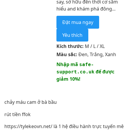
say, sở hữu đến thời cơ sắm
hiểu and khám phá đông...
Đặt mua ngay
Yêu thích
Kích thước:
M / L / XL
Màu sắc:
Đen, Trắng, Xanh
Nhập mã
safe-
để được
support.co.uk
giảm 10%!
chảy máu cam ở bà bầu
rút tiền ffok
https://tylekeovn.net/ là 1 hệ điều hành trực tuyến mê