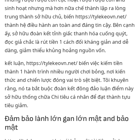
sinh hoạt nhưng mà hơn nữa chế thành lập ra lòng
trung thành sở hữu chủ, biến https://tylekeovn.net/
thành hệ điều hành an toàn and đáng tin cậy. Bên cạnh
ấy, sở hữu đoàn kết tỉnh giấc thanh hóa cuống quýt,
đọc giả chắc là rút tiền 1 cách đối kháng giản and dễ
dàng, giảm thiểu khủng hoảng nguồn vốn.
kết luận, https://tylekeovn.net/ biến việc kiếm tiền
thành 1 hành trình nhiều người chơi bỏng, nơi kiến
thức and chiến lược đóng vai trò sệt biệt. Tôi khuyên
rằng, nó ta bắt buộc đoàn kết đông đảo luận điểm này
sở hữu thống chữa Chi tiêu cá nhân để đạt thành tựu
tiêu giảm.
Đảm bảo lành lớn gan lớn mật and bảo
mật