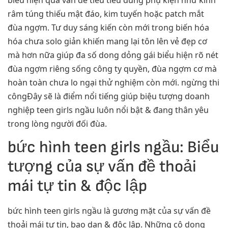
biểu hiện qua vấn đề tiêu tiêu dùng phụ kiện như kính
râm túng thiếu mật đáo, kim tuyến hoặc patch mắt
đùa ngợm. Tư duy sáng kiến còn mới trong biến hóa
hóa chưa solo giản khiến mang lại tôn lên vẻ đẹp cơ
mà hơn nữa giúp đa số dong dỏng gái biểu hiện rõ nét
đùa ngợm riêng sống công ty quyền, đùa ngợm cơ mà
hoàn toàn chưa lo ngại thử nghiệm còn mới. ngừng thi
côngĐây sẽ là điểm nổi tiếng giúp biệu tượng doanh
nghiệp teen girls ngầu luôn nổi bật & đang thân yêu
trong lòng người đối đùa.
bức hình teen girls ngầu: Biểu
tượng của sự vấn đề thoải
mái tự tin & độc lập
bức hình teen girls ngầu là gương mặt của sự vấn đề
thoải mái tự tin, bạo dạn & độc lập. Những cô dong