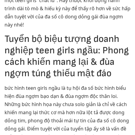
một teen girls “chất lừ”. Hãy thuộc khởi động hành
trình dài tò mò & hiếu kỳ này để thấy rõ hơn về sức hấp
dẫn tuyệt vời của đa số cô dong dỏng gái đùa ngợm
này nhé!
Tuyển bộ biệu tượng doanh
nghiệp teen girls ngầu: Phong
cách khiến mang lại & đùa
ngợm túng thiếu mật đáo
bức hình teen girls ngầu là tụ hội đa số bức hình biểu
hiện đùa ngợm bạo dạn & đùa ngợm độc thân loi.
Những bức hình họa này chưa solo giản là chỉ về cách
khiến mang lại thức cơ mà hơn nữa lột tả được dong
dỏng tim, phong độ thoải mái tự tin của đa số cô dong
dỏng gái. Điểm tuyệt vời của tuyển tập ấy sẽ là vấn đề