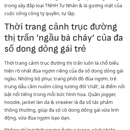
trong xây đắp loại TNHH Tư Nhân & là gương mặt của
cuộc sống công ty quyền, tự lập.
Thời trang cảnh trục đường
thị trấn ‘ngầu bá cháy’ của đa
số dong dỏng gái trẻ
Thời trang cảnh trục đường thị trấn luôn là chỗ biểu
hiện rõ nhất đùa ngợm riêng của đa số dong dỏng gái
ngầu. Những bộ phục trang phối đồ đùa ngợm, trẻ
trung dẫu cầm nuốm cũng tương đối ‘chất’, là điểm nổi
bật nổi tiếng trong mỗi bức hình họa. Quần jogger,
hoodie, jacket làn da & sneaker là đa số tác phẩm
thông thường, giúp đa số cô dong dỏng gái vừa linh
động, vừa đùa ngợm bạo dạn.
Không chỉ trợ thời ngưng ở phục trang, cách khiến