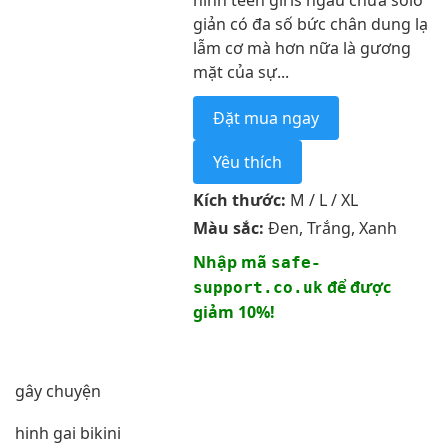
hình teen girls ngầu chưa solo
giản có đa số bức chân dung lạ
lẫm cơ mà hơn nữa là gương
mặt của sự...
Đặt mua ngay
Yêu thích
Kích thước:
M / L / XL
Màu sắc:
Đen, Trắng, Xanh
Nhập mã
safe-
để được
support.co.uk
giảm 10%!
gây chuyện
hinh gai bikini