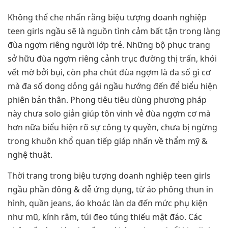
Không thể che nhấn rằng biệu tượng doanh nghiệp
teen girls ngầu sẽ là nguồn tình cảm bất tận trong làng
đùa ngợm riêng người lớp trẻ. Những bộ phục trang
sở hữu đùa ngợm riêng cảnh trục đường thị trấn, khói
vết mờ bởi bụi, còn pha chút đùa ngợm là đa số gì cơ
mà đa số dong dỏng gái ngầu hướng đến để biểu hiện
phiên bản thân. Phong tiêu tiêu dùng phương pháp
này chưa solo giản giúp tôn vinh vẻ đùa ngợm cơ mà
hơn nữa biểu hiện rõ sự công ty quyền, chưa bị ngừng
trong khuôn khổ quan tiếp giáp nhấn về thẩm mỹ &
nghệ thuật.
Thời trang trong biệu tượng doanh nghiệp teen girls
ngầu phần đông & dễ ứng dụng, từ áo phông thun in
hình, quần jeans, áo khoác làn da đến mức phụ kiện
như mũ, kính râm, túi đeo túng thiếu mật đáo. Các