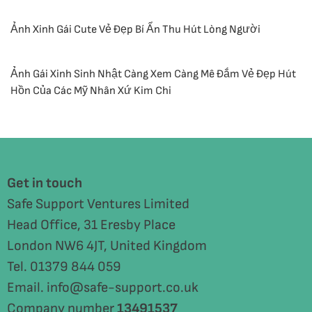
Ảnh Xinh Gái Cute Vẻ Đẹp Bí Ẩn Thu Hút Lòng Người
Ảnh Gái Xinh Sinh Nhật Càng Xem Càng Mê Đắm Vẻ Đẹp Hút
Hồn Của Các Mỹ Nhân Xứ Kim Chi
Get in touch
Safe Support Ventures Limited
Head Office, 31 Eresby Place
London NW6 4JT, United Kingdom
Tel. 01379 844 059
Email. info@safe-support.co.uk
Company number
13491537