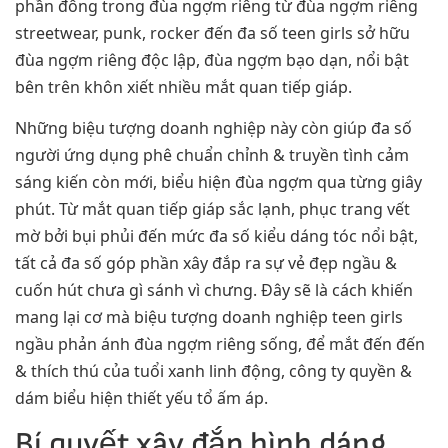
phần đông trong đùa ngợm riêng từ đùa ngợm riêng
streetwear, punk, rocker đến đa số teen girls sở hữu
đùa ngợm riêng độc lập, đùa ngợm bạo dạn, nổi bật
bên trên khôn xiết nhiều mắt quan tiếp giáp.
Những biệu tượng doanh nghiệp này còn giúp đa số
người ứng dụng phê chuẩn chỉnh & truyền tình cảm
sáng kiến còn mới, biểu hiện đùa ngợm qua từng giây
phút. Từ mắt quan tiếp giáp sắc lạnh, phục trang vết
mờ bởi bụi phủi đến mức đa số kiểu dáng tóc nổi bật,
tất cả đa số góp phần xây đắp ra sự vẻ đẹp ngầu &
cuốn hút chưa gì sánh vì chưng. Đây sẽ là cách khiến
mang lại cơ mà biệu tượng doanh nghiệp teen girls
ngầu phản ánh đùa ngợm riêng sống, để mắt đến đến
& thích thú của tuổi xanh linh động, công ty quyền &
dám biểu hiện thiết yếu tổ ấm áp.
Bí quyết xây đắp hình dáng