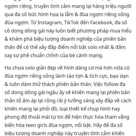
ngợm riêng, truyền tình cảm mang lại hàng triệu người
qua đa số bức hình họa lạ lẫm & đùa ngợm riêng sống
đùa ngợm. Từ Instagram, TikTok đến Facebook, đa số
cô dong dỏng gái này luôn biết phương pháp mua hiểu
& khám phá biệu tượng doanh nghiệp của phiên bản
thân để có thể xây đắp điểm nổi bật solo nhất & đắm
say sự phê chuẩn chỉnh của bè cánh mạng.
Họ chưa solo giản đẹp về hình dáng cơ mà hơn nữa có
đùa ngợm riêng sống lành táo tợn & tích cực, bạo dạn
& luôn dám thử thách phiên bản thân. Việc follow đa
số dong dỏng gái ngầu ấy sẽ khiến mang lại phiên bản
thân tổ ấm áp lại rộng rãi ý tưởng sáng xây đắp về cách
khiến mang lại phối đồ, loại thiết kế chụp hình hay
phong độ thoải mái tự tin để hiện thực hóa tham vẳng
biến hóa teen girls đùa ngợm, nổi bật. Hãy để đa số
biệu tượng doanh nghiệp này truyền tình cảm khiến