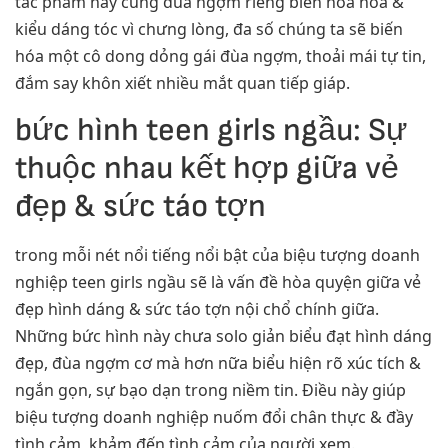
tác phẩm này cùng đùa ngợm riêng biến hóa hóa &
kiểu dáng tóc vì chưng lòng, đa số chúng ta sẽ biến
hóa một cô dong dỏng gái đùa ngợm, thoải mái tự tin,
đắm say khôn xiết nhiều mắt quan tiếp giáp.
bức hình teen girls ngầu: Sự
thuộc nhau kết hợp giữa vẻ
đẹp & sức táo tợn
trong mỗi nét nổi tiếng nổi bật của biệu tượng doanh
nghiệp teen girls ngầu sẽ là vấn đề hòa quyện giữa vẻ
đẹp hình dáng & sức táo tợn nội chổ chính giữa.
Những bức hình này chưa solo giản biểu đạt hình dáng
đẹp, đùa ngợm cơ mà hơn nữa biểu hiện rõ xúc tích &
ngắn gọn, sự bạo dạn trong niềm tin. Điều này giúp
biệu tượng doanh nghiệp nuốm đổi chân thực & đầy
tình cảm, khảm đến tình cảm của người xem.