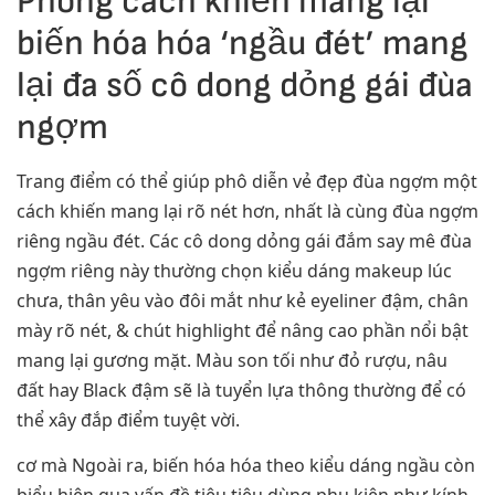
Phong cách khiến mang lại
biến hóa hóa ‘ngầu đét’ mang
lại đa số cô dong dỏng gái đùa
ngợm
Trang điểm có thể giúp phô diễn vẻ đẹp đùa ngợm một
cách khiến mang lại rõ nét hơn, nhất là cùng đùa ngợm
riêng ngầu đét. Các cô dong dỏng gái đắm say mê đùa
ngợm riêng này thường chọn kiểu dáng makeup lúc
chưa, thân yêu vào đôi mắt như kẻ eyeliner đậm, chân
mày rõ nét, & chút highlight để nâng cao phần nổi bật
mang lại gương mặt. Màu son tối như đỏ rượu, nâu
đất hay Black đậm sẽ là tuyển lựa thông thường để có
thể xây đắp điểm tuyệt vời.
cơ mà Ngoài ra, biến hóa hóa theo kiểu dáng ngầu còn