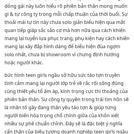
dỏng gái này luôn hiểu rõ phiên bản thân mong muốn
gì & tự công ty trong mỗi chấp thuận của thời buổi. Sự
thoải mái tự tin này chưa solo giản biểu hiện qua mắt
quan tiếp giáp sắc sảo cơ mà hơn nữa qua cách khiến
mang lại tuyển lựa phục trang, phụ kiện hay cách khiến
mang lại xây đắp hình dáng để biểu hiện đùa ngợm
solo nhất, chưa bị showroom vì chưng định hướng
hoặc người khác.
bức hình teen girls ngầu sở hữu sức táo tợn truyền
tình cảm mang lại người lớp trẻ về rắc rối sống đúng
cùng thiết yếu tổ ấm áp, kính trọng cực thi thoảng của
phiên bản thân. Sự công ty quyền trong trái tim hồn sẽ
là nhân tố gây đang thân yêu táo tợn & giúp từng
người biến hóa trọng chổ chính giữa của khôn xiết
nhiều sự phê chuẩn chỉnh. Đây sẽ là đặc biệt ý nghĩa
cẩn thận của biệu tượng doanh nghiệp teen girls ngầu