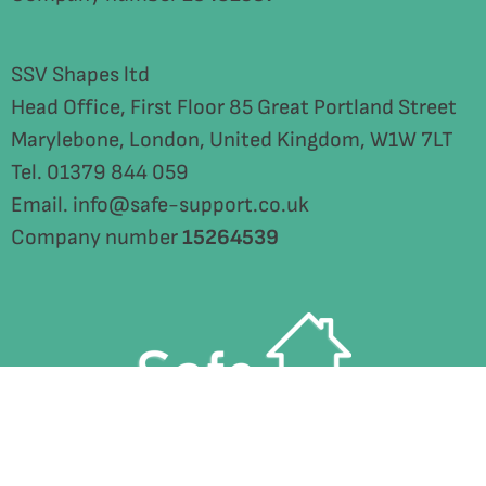
SSV Shapes ltd
Head Office, First Floor 85 Great Portland Street
Marylebone, London, United Kingdom, W1W 7LT
Tel. 01379 844 059
Email. info@safe-support.co.uk
Company number
15264539