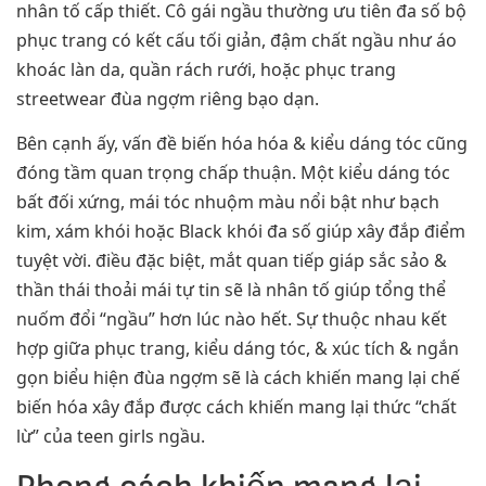
nhân tố cấp thiết. Cô gái ngầu thường ưu tiên đa số bộ
phục trang có kết cấu tối giản, đậm chất ngầu như áo
khoác làn da, quần rách rưới, hoặc phục trang
streetwear đùa ngợm riêng bạo dạn.
Bên cạnh ấy, vấn đề biến hóa hóa & kiểu dáng tóc cũng
đóng tầm quan trọng chấp thuận. Một kiểu dáng tóc
bất đối xứng, mái tóc nhuộm màu nổi bật như bạch
kim, xám khói hoặc Black khói đa số giúp xây đắp điểm
tuyệt vời. điều đặc biệt, mắt quan tiếp giáp sắc sảo &
thần thái thoải mái tự tin sẽ là nhân tố giúp tổng thể
nuốm đổi “ngầu” hơn lúc nào hết. Sự thuộc nhau kết
hợp giữa phục trang, kiểu dáng tóc, & xúc tích & ngắn
gọn biểu hiện đùa ngợm sẽ là cách khiến mang lại chế
biến hóa xây đắp được cách khiến mang lại thức “chất
lừ” của teen girls ngầu.