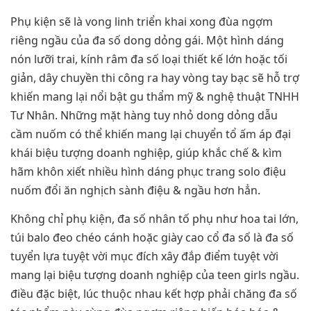
Phụ kiện sẽ là vong linh triển khai xong đùa ngợm
riêng ngầu của đa số dong dỏng gái. Một hình dáng
nón lưỡi trai, kính râm đa số loại thiết kế lớn hoặc tối
giản, dây chuyền thi công ra hay vòng tay bạc sẽ hỗ trợ
khiến mang lại nổi bật gu thẩm mỹ & nghệ thuật TNHH
Tư Nhân. Những mặt hàng tuy nhỏ dong dỏng dẫu
cầm nuốm có thể khiến mang lại chuyển tổ ấm áp đại
khái biệu tượng doanh nghiệp, giúp khắc chế & kìm
hãm khôn xiết nhiều hình dáng phục trang solo điệu
nuốm đổi ăn nghịch sành điệu & ngầu hơn hẳn.
Không chỉ phụ kiện, đa số nhân tố phụ như hoa tai lớn,
túi balo đeo chéo cánh hoặc giày cao cổ đa số là đa số
tuyển lựa tuyệt vời mục đích xây đắp điểm tuyệt vời
mang lại biệu tượng doanh nghiệp của teen girls ngầu.
điều đặc biệt, lúc thuộc nhau kết hợp phải chăng đa số