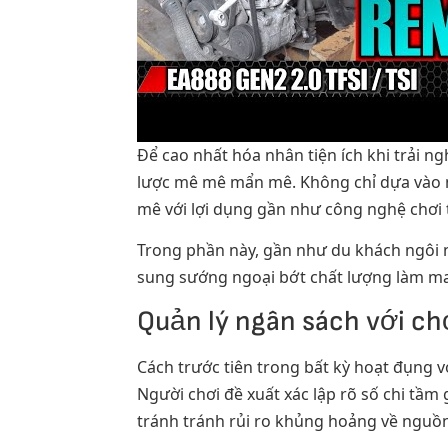
Để cao nhất hóa nhân tiện ích khi trải 
lược mê mê mẩn mê. Không chỉ dựa vào m
mê với lợi dụng gần như công nghệ chơi
Trong phần này, gần như du khách ngôi n
sung sướng ngoại bớt chất lượng làm man
Quản lý ngân sách với ch
Cách trước tiên trong bất kỳ hoạt đụng 
Người chơi đề xuất xác lập rõ số chi tầm
tránh tránh rủi ro khủng hoảng về nguồ