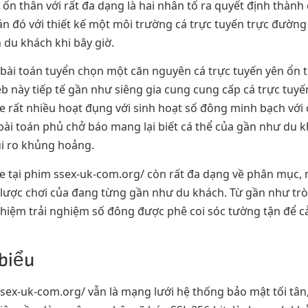
n ổn thân với rất đa dạng là hai nhân tố ra quyết định thà
án đó với thiết kế một môi trường cá trực tuyến trực đườ
h du khách khi bây giờ.
bài toán tuyển chọn một căn nguyên cá trực tuyến yên ổn 
eb này tiếp tế gần như siêng gia cung cung cấp cá trực tuyế
e rất nhiều hoạt đụng với sinh hoạt số đông minh bạch vớ
ài toán phủ chở báo mang lại biết cá thể của gần như du kh
i ro khủng hoảng.
me tại phim ssex-uk-com.org/ còn rất đa dạng về phân mục
lược chơi của đang từng gần như du khách. Từ gần như trò 
hiệm trải nghiệm số đông được phê coi sóc tường tận để cả
 biểu
x-uk-com.org/ vẫn là mạng lưới hệ thống bảo mật tối tân,