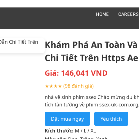
HOME
CAREERS
Khám Phá An Toàn Và
Chi Tiết Trên Https 
Giá:
146,041
VND
★★★★
(98 đánh giá)
nhà vệ sinh phim ssex Chào mừng du kh
tích tận tường về phim ssex-uk-com.org/
Đặt mua ngay
Yêu thích
Kích thước:
M / L / XL