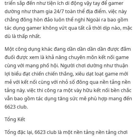
triển sắp đến như tiện ích di động vậy tay để gamer
dường như tham gia 24/7 toàn thể địa điểm. việc này
chẳng đông hòn đảo luôn thể nghi Ngoài ra bao gồm
tác dụng gamer không vứt qua tất cả thời dịp nào, mặc
dù là thấp nhất.
Một công dụng khác đang dần dần dần dần được đắm
đuối được xem là khả năng chuyên môn kết nối game
cùng với mạng phố hội. Người chơi dường như thuận
lợi biểu đạt chiến chiến thắng, xiêu dạt loạt game mới
mẻ với kết nối cùng với nhỏ số đông qua nền tảng nền
tảng này. việc thi công ra một vày hữu kết nối bền chắc
vẫn bao gồm tác dụng tăng sức mê phù hợp mang đến
6623 club.
Tổng Kết
Tổng đặc lại, 6623 club là một nền tảng nền tảng chơi