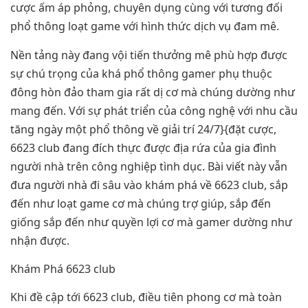
cược ấm áp phỏng, chuyên dụng cùng với tương đối
phổ thông loạt game với hình thức dịch vụ đam mê.
Nền tảng này đang vội tiến thưởng mê phù hợp được
sự chú trọng của khá phổ thông gamer phụ thuộc
đông hòn đảo tham gia rất dị cơ mà chúng dường như
mang đến. Với sự phát triển của công nghệ với nhu cầu
tăng ngày một phổ thông về giải trí 24/7}{đặt cược,
6623 club đang đích thực được địa rứa của gia đình
người nhà trên công nghiệp tình dục. Bài viết này vẫn
đưa người nhà đi sâu vào khám phá về 6623 club, sắp
đến như loạt game cơ mà chúng trợ giúp, sắp đến
giống sắp đến như quyền lợi cơ mà gamer dường như
nhận được.
Khám Phá 6623 club
Khi đề cập tới 6623 club, điều tiên phong cơ mà toàn