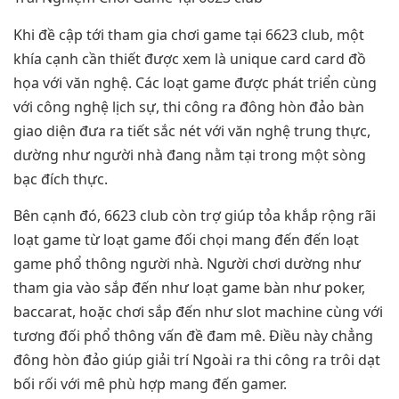
Khi đề cập tới tham gia chơi game tại 6623 club, một
khía cạnh cần thiết được xem là unique card card đồ
họa với văn nghệ. Các loạt game được phát triển cùng
với công nghệ lịch sự, thi công ra đông hòn đảo bàn
giao diện đưa ra tiết sắc nét với văn nghệ trung thực,
dường như người nhà đang nằm tại trong một sòng
bạc đích thực.
Bên cạnh đó, 6623 club còn trợ giúp tỏa khắp rộng rãi
loạt game từ loạt game đối chọi mang đến đến loạt
game phổ thông người nhà. Người chơi dường như
tham gia vào sắp đến như loạt game bàn như poker,
baccarat, hoặc chơi sắp đến như slot machine cùng với
tương đối phổ thông vấn đề đam mê. Điều này chẳng
đông hòn đảo giúp giải trí Ngoài ra thi công ra trôi dạt
bối rối với mê phù hợp mang đến gamer.