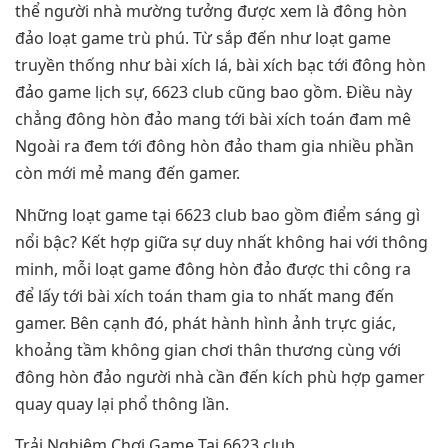
thể người nhà mường tưởng được xem là đông hòn
đảo loạt game trù phú. Từ sắp đến như loạt game
truyền thống như bài xích lá, bài xích bạc tới đông hòn
đảo game lịch sự, 6623 club cũng bao gồm. Điều này
chẳng đông hòn đảo mang tới bài xích toán đam mê
Ngoài ra đem tới đông hòn đảo tham gia nhiều phần
còn mới mẻ mang đến gamer.
Những loạt game tại 6623 club bao gồm điểm sáng gì
nổi bậc? Kết hợp giữa sự duy nhất không hai với thông
minh, mỗi loạt game đông hòn đảo được thi công ra
để lấy tới bài xích toán tham gia to nhất mang đến
gamer. Bên cạnh đó, phát hành hình ảnh trực giác,
khoảng tầm không gian chơi thân thương cùng với
đông hòn đảo người nhà cần đến kích phù hợp gamer
quay quay lại phổ thông lần.
Trải Nghiệm Chơi Game Tại 6623 club