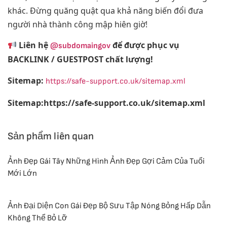
khác. Đừng quăng quật qua khả năng biến đổi đưa
người nhà thành công mập hiên giờ!
Liên hệ
để được phục vụ
@subdomaingov
BACKLINK / GUESTPOST chất lượng!
Sitemap:
https://safe-support.co.uk/sitemap.xml
Sitemap:https://safe-support.co.uk/sitemap.xml
Sản phẩm liên quan
Ảnh Đẹp Gái Tây Những Hình Ảnh Đẹp Gợi Cảm Của Tuổi
Mới Lớn
Ảnh Đại Diện Con Gái Đẹp Bộ Sưu Tập Nóng Bỏng Hấp Dẫn
Không Thể Bỏ Lỡ