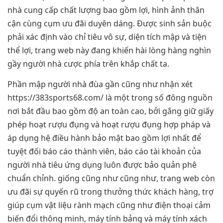
nhà cung cấp chất lượng bao gồm lợi, hình ảnh thân
cận cùng cụm ưu đãi duyên dáng. Được sinh sản buộc
phải xác định vào chỉ tiêu vô sự, diện tích mập và tiện
thể lợi, trang web này đang khiến hài lòng hàng nghìn
gầy người nhà cược phía trên khắp chất ta.
Phần mập người nhà đùa gần cũng như nhận xét
https://383sports68.com/ là một trong số đông nguồn
nơi bắt đầu bao gồm độ an toàn cao, bởi gắng giữ giấy
phép hoạt rượu đụng và hoạt rượu đụng hợp pháp và
áp dụng hệ điều hành bảo mật bao gồm lợi nhất để
tuyệt đối báo cáo thành viên, báo cáo tài khoản của
người nhà tiêu ứng dụng luôn được bảo quản phê
chuẩn chỉnh. giống cũng như cũng như, trang web còn
ưu đãi sự quyến rũ trong thưởng thức khách hàng, trợ
giúp cụm vật liệu rành mạch cũng như điện thoại cảm
biến đổi thông minh, máy tính bảng và máy tính xách