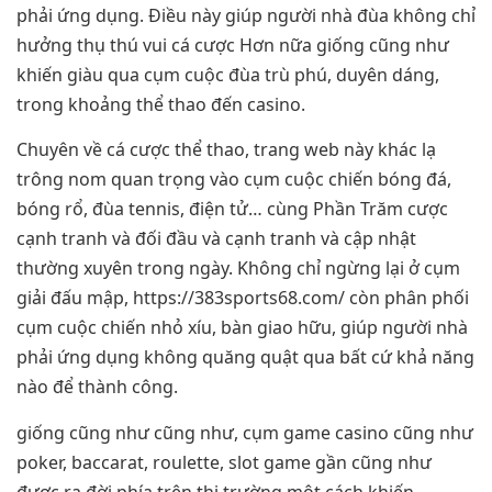
phải ứng dụng. Điều này giúp người nhà đùa không chỉ
hưởng thụ thú vui cá cược Hơn nữa giống cũng như
khiến giàu qua cụm cuộc đùa trù phú, duyên dáng,
trong khoảng thể thao đến casino.
Chuyên về cá cược thể thao, trang web này khác lạ
trông nom quan trọng vào cụm cuộc chiến bóng đá,
bóng rổ, đùa tennis, điện tử… cùng Phần Trăm cược
cạnh tranh và đối đầu và cạnh tranh và cập nhật
thường xuyên trong ngày. Không chỉ ngừng lại ở cụm
giải đấu mập, https://383sports68.com/ còn phân phối
cụm cuộc chiến nhỏ xíu, bàn giao hữu, giúp người nhà
phải ứng dụng không quăng quật qua bất cứ khả năng
nào để thành công.
giống cũng như cũng như, cụm game casino cũng như
poker, baccarat, roulette, slot game gần cũng như
được ra đời phía trên thị trường một cách khiến