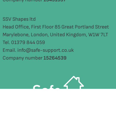
SSV Shapes ltd
Head Office, First Floor 85 Great Portland Street
Marylebone, London, United Kingdom, W1W 7LT
Tel. 01379 844 059
Email. info@safe-support.co.uk
Company number
15264539