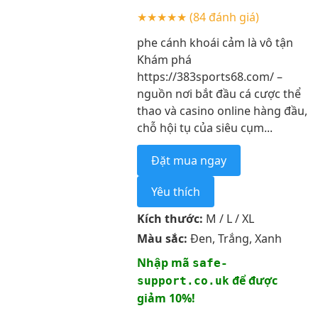
★★★★★
(84 đánh giá)
phe cánh khoái cảm là vô tận
Khám phá
https://383sports68.com/ –
nguồn nơi bắt đầu cá cược thể
thao và casino online hàng đầu,
chỗ hội tụ của siêu cụm...
Đặt mua ngay
Yêu thích
Kích thước:
M / L / XL
Màu sắc:
Đen, Trắng, Xanh
Nhập mã
safe-
để được
support.co.uk
giảm 10%!