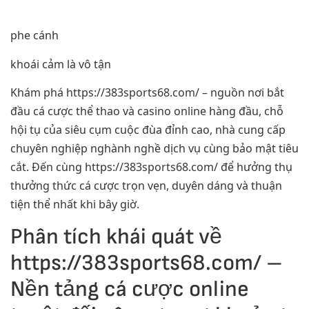
phe cánh
khoái cảm là vô tận
Khám phá https://383sports68.com/ – nguồn nơi bắt
đầu cá cược thể thao và casino online hàng đầu, chỗ
hội tụ của siêu cụm cuộc đùa đỉnh cao, nhà cung cấp
chuyên nghiệp nghành nghề dịch vụ cùng bảo mật tiêu
cắt. Đến cùng https://383sports68.com/ để hưởng thụ
thưởng thức cá cược trọn vẹn, duyên dáng và thuận
tiện thể nhất khi bây giờ.
Phân tích khái quát về
https://383sports68.com/ –
Nền tảng cá cược online