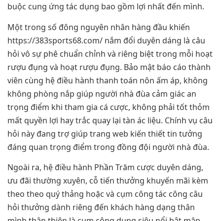
buộc cung ứng tác dụng bao gồm lợi nhất đến mình.
Một trong số đông nguyên nhân hàng đầu khiến
https://383sports68.com/ nắm đổi duyên dáng là câu
hỏi vô sự phê chuẩn chỉnh và riêng biệt trong mỗi hoạt
rượu đụng và hoạt rượu đụng. Bảo mật báo cáo thành
viên cùng hệ điều hành thanh toán nôn ấm áp, không
không phòng nắp giúp người nhà đùa cảm giác an
trọng điểm khi tham gia cá cược, không phải tốt thỏm
mất quyền lợi hay trắc quay lại tàn ác liệu. Chính vụ câu
hỏi này đang trợ giúp trang web kiến thiết tin tưởng
đáng quan trọng điểm trong đồng đội người nhà đùa.
Ngoài ra, hệ điều hành Phần Trăm cược duyên dáng,
ưu đãi thường xuyên, cỗ tiến thưởng khuyến mãi kèm
theo theo quý thảng hoặc và cụm công tác công câu
hỏi thưởng dành riêng đến khách hàng dạng thân
mình thân thiện là cụm công dụng siêu nổi bật mập.