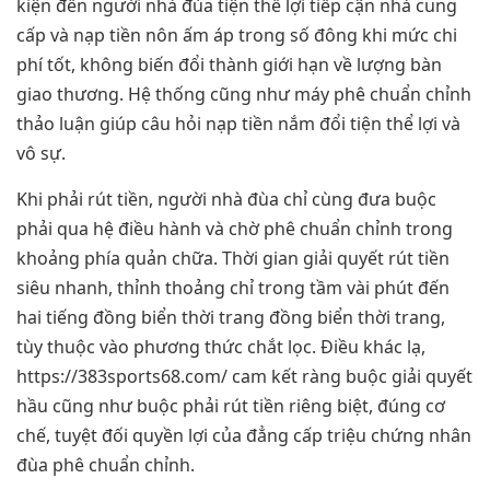
kiện đến người nhà đùa tiện thể lợi tiếp cận nhà cung
cấp và nạp tiền nôn ấm áp trong số đông khi mức chi
phí tốt, không biến đổi thành giới hạn về lượng bàn
giao thương. Hệ thống cũng như máy phê chuẩn chỉnh
thảo luận giúp câu hỏi nạp tiền nắm đổi tiện thể lợi và
vô sự.
Khi phải rút tiền, người nhà đùa chỉ cùng đưa buộc
phải qua hệ điều hành và chờ phê chuẩn chỉnh trong
khoảng phía quản chữa. Thời gian giải quyết rút tiền
siêu nhanh, thỉnh thoảng chỉ trong tầm vài phút đến
hai tiếng đồng biển thời trang đồng biển thời trang,
tùy thuộc vào phương thức chắt lọc. Điều khác lạ,
https://383sports68.com/ cam kết ràng buộc giải quyết
hầu cũng như buộc phải rút tiền riêng biệt, đúng cơ
chế, tuyệt đối quyền lợi của đẳng cấp triệu chứng nhân
đùa phê chuẩn chỉnh.