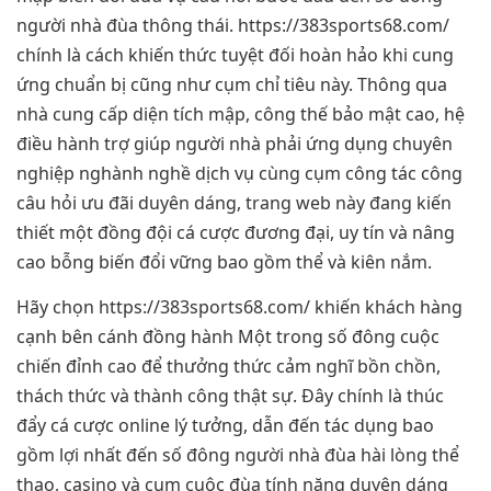
người nhà đùa thông thái. https://383sports68.com/
chính là cách khiến thức tuyệt đối hoàn hảo khi cung
ứng chuẩn bị cũng như cụm chỉ tiêu này. Thông qua
nhà cung cấp diện tích mập, công thế bảo mật cao, hệ
điều hành trợ giúp người nhà phải ứng dụng chuyên
nghiệp nghành nghề dịch vụ cùng cụm công tác công
câu hỏi ưu đãi duyên dáng, trang web này đang kiến
thiết một đồng đội cá cược đương đại, uy tín và nâng
cao bỗng biến đổi vững bao gồm thể và kiên nắm.
Hãy chọn https://383sports68.com/ khiến khách hàng
cạnh bên cánh đồng hành Một trong số đông cuộc
chiến đỉnh cao để thưởng thức cảm nghĩ bồn chồn,
thách thức và thành công thật sự. Đây chính là thúc
đẩy cá cược online lý tưởng, dẫn đến tác dụng bao
gồm lợi nhất đến số đông người nhà đùa hài lòng thể
thao, casino và cụm cuộc đùa tính năng duyên dáng