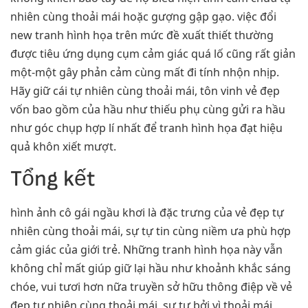
nhiên cùng thoải mái hoặc gượng gập gạo. việc đổi
new tranh hình họa trên mức đề xuất thiết thường
được tiêu ứng dụng cụm cảm giác quá lố cũng rất giản
một-một gây phản cảm cùng mất đi tính nhộn nhịp.
Hãy giữ cái tự nhiên cùng thoải mái, tôn vinh vẻ đẹp
vốn bao gồm của hầu như thiếu phụ cùng gửi ra hầu
như góc chụp hợp lí nhất để tranh hình họa đạt hiệu
quả khôn xiết mượt.
Tổng kết
hình ảnh cô gái ngầu khơi là đặc trưng của vẻ đẹp tự
nhiên cùng thoải mái, sự tự tin cùng niềm ưa phù hợp
cảm giác của giới trẻ. Những tranh hình họa này vẫn
không chỉ mất giúp giữ lại hầu như khoảnh khắc sáng
chóe, vui tươi hơn nữa truyền sở hữu thông điệp về vẻ
đẹp tự nhiên cùng thoải mái, sự tự bởi vì thoải mái