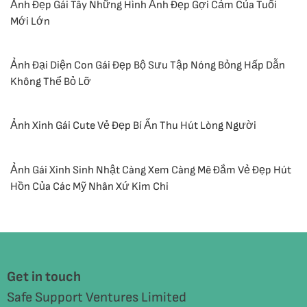
Ảnh Đẹp Gái Tây Những Hình Ảnh Đẹp Gợi Cảm Của Tuổi
Mới Lớn
Ảnh Đại Diện Con Gái Đẹp Bộ Sưu Tập Nóng Bỏng Hấp Dẫn
Không Thể Bỏ Lỡ
Ảnh Xinh Gái Cute Vẻ Đẹp Bí Ẩn Thu Hút Lòng Người
Ảnh Gái Xinh Sinh Nhật Càng Xem Càng Mê Đắm Vẻ Đẹp Hút
Hồn Của Các Mỹ Nhân Xứ Kim Chi
Get in touch
Safe Support Ventures Limited