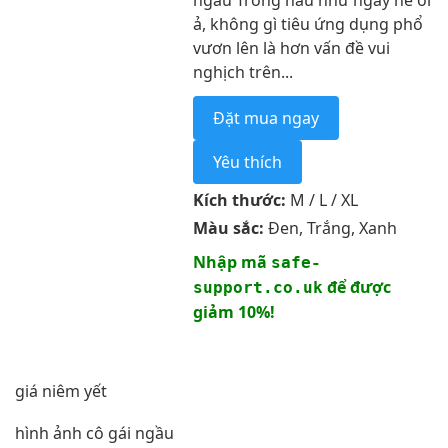
ngầu Trong hầu như ngày hè oi
ả, không gì tiêu ứng dụng phổ
vươn lên là hơn vấn đề vui
nghịch trên...
Đặt mua ngay
Yêu thích
Kích thước:
M / L / XL
Màu sắc:
Đen, Trắng, Xanh
Nhập mã
safe-
để được
support.co.uk
giảm 10%!
giá niêm yết
hình ảnh cô gái ngầu