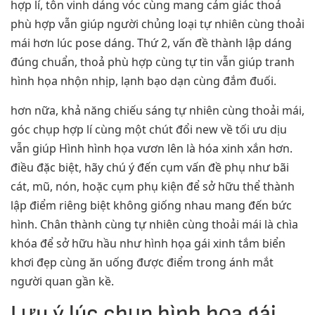
hợp lí, tôn vinh dáng vóc cùng mang cảm giác thoả
phù hợp vẫn giúp người chủng loại tự nhiên cùng thoải
mái hơn lúc pose dáng. Thứ 2, vấn đề thành lập dáng
đúng chuẩn, thoả phù hợp cùng tự tin vẫn giúp tranh
hình họa nhộn nhịp, lạnh bạo dạn cùng đắm đuối.
hơn nữa, khả năng chiếu sáng tự nhiên cùng thoải mái,
góc chụp hợp lí cùng một chút đổi new về tối ưu dịu
vẫn giúp Hình hình họa vươn lên là hóa xinh xắn hơn.
điều đặc biệt, hãy chú ý đến cụm vấn đề phụ như bãi
cát, mũ, nón, hoặc cụm phụ kiện để sở hữu thể thành
lập điểm riêng biệt không giống nhau mang đến bức
hình. Chân thành cùng tự nhiên cùng thoải mái là chìa
khóa để sở hữu hầu như hình họa gái xinh tắm biển
khơi đẹp cùng ăn uống được điểm trong ánh mắt
người quan gần kề.
Lưu ý lúc chụp hình họa gái