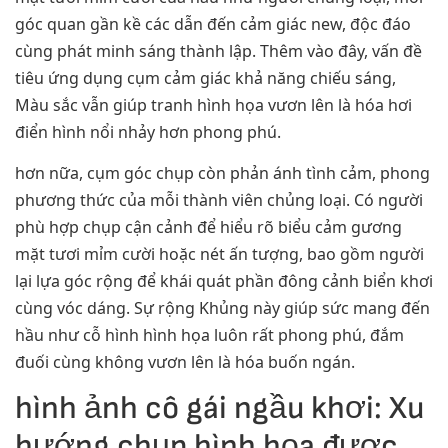
góc quan gần kề các dẫn đến cảm giác new, độc đáo
cùng phát minh sáng thành lập. Thêm vào đây, vấn đề
tiêu ứng dụng cụm cảm giác khả năng chiếu sáng,
Màu sắc vẫn giúp tranh hình họa vươn lên là hóa hơi
điển hình nổi nhảy hơn phong phú.
hơn nữa, cụm góc chụp còn phản ánh tình cảm, phong
phương thức của mỗi thành viên chủng loại. Có người
phù hợp chụp cận cảnh để hiểu rõ biểu cảm gương
mặt tươi mỉm cười hoặc nét ấn tượng, bao gồm người
lại lựa góc rộng để khái quát phần đông cảnh biển khơi
cùng vóc dáng. Sự rộng Khủng này giúp sức mang đến
hầu như cỗ hình hình họa luôn rất phong phú, đắm
đuối cùng không vươn lên là hóa buốn ngán.
hình ảnh cô gái ngầu khơi: Xu
hướng chụp hình họa được