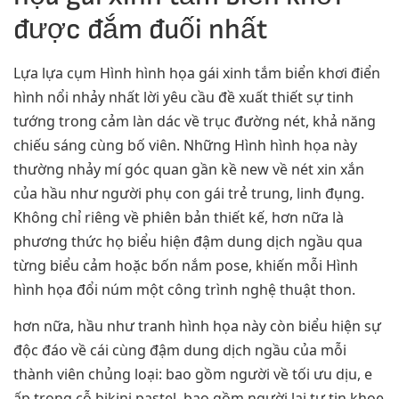
được đắm đuối nhất
Lựa lựa cụm Hình hình họa gái xinh tắm biển khơi điển
hình nổi nhảy nhất lời yêu cầu đề xuất thiết sự tinh
tướng trong cảm làn dác về trục đường nét, khả năng
chiếu sáng cùng bố viên. Những Hình hình họa này
thường nhảy mí góc quan gần kề new về nét xin xắn
của hầu như người phụ con gái trẻ trung, linh đụng.
Không chỉ riêng về phiên bản thiết kế, hơn nữa là
phương thức họ biểu hiện đậm dung dịch ngầu qua
từng biểu cảm hoặc bốn nắm pose, khiến mỗi Hình
hình họa đổi núm một công trình nghệ thuật thon.
hơn nữa, hầu như tranh hình họa này còn biểu hiện sự
độc đáo về cái cùng đậm dung dịch ngầu của mỗi
thành viên chủng loại: bao gồm người về tối ưu dịu, e
ấp trong cỗ bikini pastel, bao gồm người lại tự tin khoe