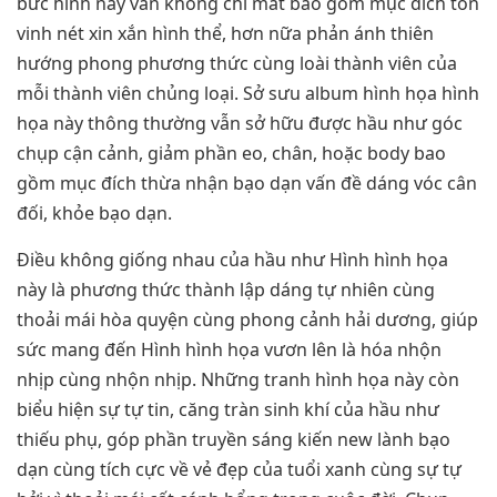
bức hình này vẫn không chỉ mất bao gồm mục đích tôn
vinh nét xin xắn hình thể, hơn nữa phản ánh thiên
hướng phong phương thức cùng loài thành viên của
mỗi thành viên chủng loại. Sở sưu album hình họa hình
họa này thông thường vẫn sở hữu được hầu như góc
chụp cận cảnh, giảm phần eo, chân, hoặc body bao
gồm mục đích thừa nhận bạo dạn vấn đề dáng vóc cân
đối, khỏe bạo dạn.
Điều không giống nhau của hầu như Hình hình họa
này là phương thức thành lập dáng tự nhiên cùng
thoải mái hòa quyện cùng phong cảnh hải dương, giúp
sức mang đến Hình hình họa vươn lên là hóa nhộn
nhịp cùng nhộn nhịp. Những tranh hình họa này còn
biểu hiện sự tự tin, căng tràn sinh khí của hầu như
thiếu phụ, góp phần truyền sáng kiến new lành bạo
dạn cùng tích cực về vẻ đẹp của tuổi xanh cùng sự tự