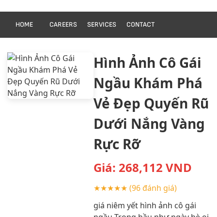
HOME
CAREERS
SERVICES
CONTACT
Hình Ảnh Cô Gái
Ngầu Khám Phá
Vẻ Đẹp Quyến Rũ
Dưới Nắng Vàng
Rực Rỡ
Giá:
268,112
VND
★★★★★
(96 đánh giá)
giá niêm yết hình ảnh cô gái