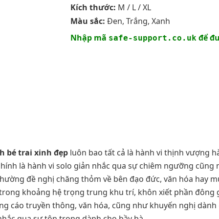
Kích thước:
M / L / XL
Màu sắc:
Đen, Trắng, Xanh
Nhập mã
để đư
safe-support.co.uk
h bé trai xinh đẹp
luôn bao tất cả là hành vi thịnh vượng 
 chính là hành vi solo giản nhắc qua sự chiêm ngưỡng cũng 
 thường đề nghị chăng thỏm về bên đạo đức, văn hóa hay mứ
 trong khoảng hệ trọng trung khu trí, khôn xiết phần đông 
g cáo truyền thông, văn hóa, cũng như khuyến nghị dành c
nhắc qua sự tôn trọng dành cho bầy bà.