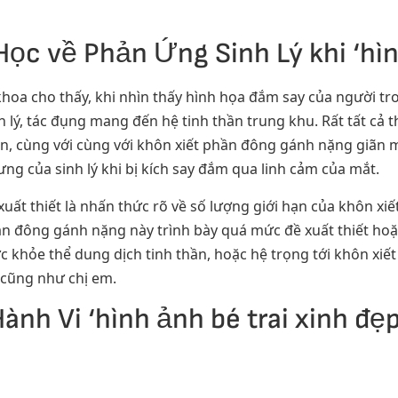
ọc về Phản Ứng Sinh Lý khi ‘hình
hoa cho thấy, khi nhìn thấy hình họa đắm say của người tro
 lý, tác đụng mang đến hệ tinh thần trung khu. Rất tất cả 
 cùng với cùng với khôn xiết phần đông gánh nặng giãn mạ
g của sinh lý khi bị kích say đắm qua linh cảm của mắt.
ề xuất thiết là nhấn thức rõ về số lượng giới hạn của khôn 
ần đông gánh nặng này trình bày quá mức đề xuất thiết ho
ức khỏe thể dung dịch tinh thần, hoặc hệ trọng tới khôn xi
 cũng như chị em.
ành Vi ‘hình ảnh bé trai xinh đ