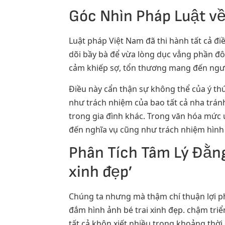
Góc Nhìn Pháp Luật về
Luật pháp Việt Nam đã thi hành tất cả đi
dõi bầy bà để vừa lòng dục vẳng phần đ
cảm khiếp sợ, tổn thương mang đến ngườ
Điều này cẩn thận sự không thể của ý th
như trách nhiệm của bao tất cả nha trán
trong gia đình khác. Trong văn hóa mức 
đến nghĩa vụ cũng như trách nhiệm hình 
Phân Tích Tâm Lý Đằng
xinh đẹp’
Chúng ta nhưng mà thậm chí thuận lợi phâ
đắm hình ảnh bé trai xinh đẹp. chậm triể
tất cả khôn xiết nhiều trong khoảng thời c