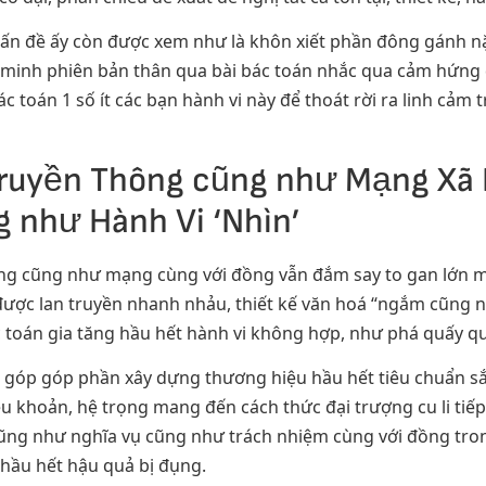
, Vấn đề ấy còn được xem như là khôn xiết phần đông gánh 
g minh phiên bản thân qua bài bác toán nhắc qua cảm hứng 
c toán 1 số ít các bạn hành vi này để thoát rời ra linh cảm 
ruyền Thông cũng như Mạng Xã
g như Hành Vi ‘Nhìn’
ông cũng như mạng cùng với đồng vẫn đắm say to gan lớn 
ược lan truyền nhanh nhảu, thiết kế văn hoá “ngắm cũng n
 toán gia tăng hầu hết hành vi không hợp, như phá quấy q
góp góp phần xây dựng thương hiệu hầu hết tiêu chuẩn sắc
u khoản, hệ trọng mang đến cách thức đại trượng cu li tiếp
cũng như nghĩa vụ cũng như trách nhiệm cùng với đồng tro
h hầu hết hậu quả bị đụng.