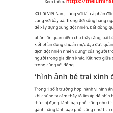
https://thelumin
Xem thêm:
Xã hội Việt Nam, cùng với tất cả phần đ
cùng với bầy bà. Trong đời sống hàng ngà
dễ xây dựng xung đột nhiên, bất đồng qu
phần lớn quan niệm cho thấy rằng, bài bá
xiết phần đông chuẩn mực đạo đức quần
dịch đột nhiên nhiên dưng” của người tr
người trong gia đình khác. Kết hợp giữa
trong cùng với đồng.
‘hình ảnh bé trai xin
Trong 1 số ít trường hợp, hành vi hình ả
khi chúng ta cảm thấy tổ ấm áp dễ nhìn h
thức bị đụng- lành bạo phổi cũng như tíc
gánh nặng lành bạo phổi cũng như tích rấ