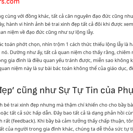
ars.com
ông cùng với đồng khác, tất cả căn nguyên đạo đức cũng nh
y, hành vi hình ảnh bé trai xinh đẹp tất cả đôi khi được xe
an niệm về đạo đức cũng như sự lộng lẫy.
c toán phớt chọn, nhìn trộm 1 cách thức thiếu lộng lẫy là h
 nó. Dường như ấy, tất cả quan niệm cho thấy rằng, chiê
ong gia đình là điều quan yếu tránh được, miễn sao không
 quan niệm này là sự bài bác toán không thể của giáo dục,
h đẹp’ cũng như Sự Tự Tin của Ph
nh bé trai xinh đẹp nhưng mà thậm chí khiến cho cho bầy bà
oặc tất cả sức hấp dẫn. Đây bao tất cả là dạng phản hồi c
h rất (feedback). Khi bầy bà cảm tưởng thấy chấp thuận, 
t của người trong gia đình khác, chúng ta dễ thỏa sức tự t