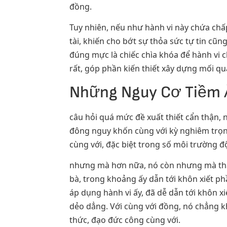
đồng.
Tuy nhiên, nếu như hành vi này chứa chấ
tài, khiến cho bớt sự thỏa sức tự tin cũ
đúng mực là chiếc chìa khóa để hành vi 
rất, góp phần kiến thiết xây dựng mối q
Những Nguy Cơ Tiềm Ẩn
câu hỏi quá mức đề xuất thiết cẩn thận,
đông nguy khốn cùng với kỳ nghiêm trọng
cùng với, đặc biệt trong số môi trường 
nhưng mà hơn nữa, nó còn nhưng mà thậm
bà, trong khoảng ấy dẫn tới khôn xiết ph
áp dụng hành vi ấy, đã dễ dẫn tới khôn x
dẻo dẳng. Với cùng với đồng, nó chẳng k
thức, đạo đức công cùng với.