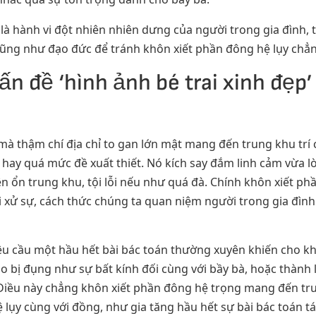
ả là hành vi đột nhiên nhiên dưng của người trong gia đình,
cũng như đạo đức để tránh khôn xiết phần đông hệ lụy chẳ
n đề ‘hình ảnh bé trai xinh đẹp
mà thậm chí địa chỉ to gan lớn mật mang đến trung khu trí c
iếp hay quá mức đề xuất thiết. Nó kích say đắm linh cảm vừa
ên ổn trung khu, tội lỗi nếu như quá đà. Chính khôn xiết p
 xử sự, cách thức chúng ta quan niệm người trong gia đìn
yêu cầu một hầu hết bài bác toán thường xuyên khiến cho kh
ho bị đụng như sự bất kính đối cùng với bầy bà, hoặc thành l
ều này chẳng khôn xiết phần đông hệ trọng mang đến trung
ệ lụy cùng với đồng, như gia tăng hầu hết sự bài bác toán