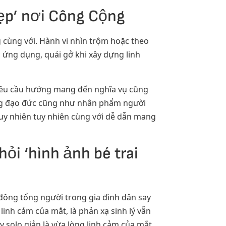
đẹp’ nơi Công Cộng
g cùng với. Hành vi nhìn trộm hoặc theo
ứng dụng, quái gở khi xây dựng linh
i yêu cầu hướng mang đến nghĩa vụ cũng
ương đạo đức cũng như nhân phẩm người
tuy nhiên tuy nhiên cùng với dễ dẫn mang
i ‘hình ảnh bé trai
 đông tổng người trong gia đình dân say
linh cảm của mắt, là phản xạ sinh lý vẫn
ay solo giản là vừa lòng linh cảm của mắt.