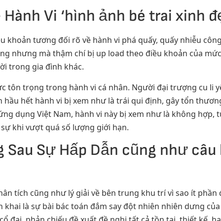
 Hành Vi ‘hình ảnh bé trai xinh 
ều khoản tương đối rõ về hành vi phá quấy, quấy nhiễu côn
ông nhưng mà thậm chí bị up load theo điều khoản của mức 
i trong gia đình khác.
ức tôn trọng trong hành vi cá nhân. Người đại trượng cu l
h hầu hết hành vi bị xem như là trái qui định, gây tổn th
ứng dụng Việt Nam, hành vi này bị xem như là không hợp, 
sự khi vượt quá số lượng giới hạn.
 Sau Sự Hấp Dẫn cũng như câu hỏ
n tích cũng như lý giải về bên trung khu trí vì sao ít phần
n khai là sự bài bác toán đắm say đột nhiên nhiên dưng của 
ổ đại, phản chiếu đề xuất đề nghị tất cả tồn tại, thiết kế, h