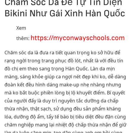
Chăm Sóc Da Để Tự Tin Diện
Bikini Như Gái Xinh Hàn Quốc
Xem
https://myconwayschools.com
thêm:
Chăm sóc da là đưa ra tiết quan trọng ko sở hữu để
rạng ngời trong trang phục đồ lót, nhất là với đều tín
đồ chị em theo sang trọng Hàn Quốc. Làn da mịn
màng, sáng khỏe giúp ca ngợi nét đẹp khi ko, dễ dàng
đoàn kết đều hình dáng make-up nhẹ nhàng nhưng
mà ko bắt buộc phiền lòng bị lộ khuyết điểm. Bí quyết
của người đấy là duy trì nguyên tắc dưỡng da chấp
thừa nhận, thật sạch, sử dụng đều sản phẩm kháng
lóa, dưỡng độ ẩm, tẩy tế bào bị tiêu diệt đều đặn cùng
chăm nghiệp mang lại nhiệt độ chấp thừa nhận để giữ
làn da luôn căng mịn, teo dãn cùng anh em hồi cùng