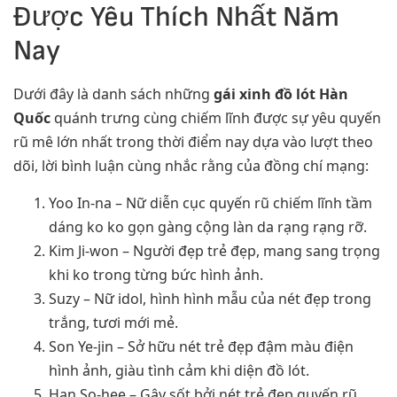
Được Yêu Thích Nhất Năm
Nay
Dưới đây là danh sách những
gái xinh đồ lót Hàn
Quốc
quánh trưng cùng chiếm lĩnh được sự yêu quyến
rũ mê lớn nhất trong thời điểm nay dựa vào lượt theo
dõi, lời bình luận cùng nhắc rằng của đồng chí mạng:
Yoo In-na – Nữ diễn cục quyến rũ chiếm lĩnh tầm
dáng ko ko gọn gàng cộng làn da rạng rạng rỡ.
Kim Ji-won – Người đẹp trẻ đẹp, mang sang trọng
khi ko trong từng bức hình ảnh.
Suzy – Nữ idol, hình hình mẫu của nét đẹp trong
trắng, tươi mới mẻ.
Son Ye-jin – Sở hữu nét trẻ đẹp đậm màu điện
hình ảnh, giàu tình cảm khi diện đồ lót.
Han So-hee – Gây sốt bởi nét trẻ đẹp quyến rũ,