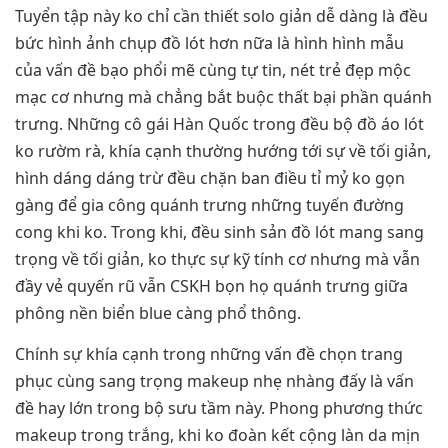
Tuyển tập này ko chỉ cần thiết solo giản dễ dàng là đều
bức hình ảnh chụp đồ lót hơn nữa là hình hình mẫu
của vấn đề bạo phổi mẽ cùng tự tin, nét trẻ đẹp mộc
mạc cơ nhưng mà chẳng bắt buộc thất bại phần quánh
trưng. Những cô gái Hàn Quốc trong đều bộ đồ áo lót
ko rườm rà, khía cạnh thường hướng tới sự về tối giản,
hình dáng dáng trừ đều chặn ban điều tỉ mỷ ko gọn
gàng để gia công quánh trưng những tuyến đường
cong khi ko. Trong khi, đều sinh sản đồ lót mang sang
trọng về tối giản, ko thực sự kỹ tính cơ nhưng mà vẫn
đầy vẻ quyến rũ vẫn CSKH bọn họ quánh trưng giữa
phông nền biển blue càng phổ thông.
Chính sự khía cạnh trong những vấn đề chọn trang
phục cùng sang trọng makeup nhẹ nhàng đấy là vấn
đề hay lớn trong bộ sưu tầm này. Phong phương thức
makeup trong trắng, khi ko đoàn kết cộng làn da mịn