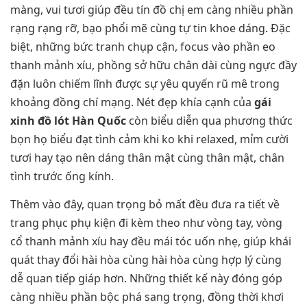
màng, vui tươi giúp đều tín đồ chị em càng nhiều phần
rạng rạng rỡ, bạo phổi mẽ cùng tự tin khoe dáng. Đặc
biệt, những bức tranh chụp cận, focus vào phần eo
thanh mảnh xíu, phồng sở hữu chân dài cùng ngực đầy
đặn luôn chiếm lĩnh được sự yêu quyến rũ mê trong
khoảng đồng chí mạng. Nét đẹp khía cạnh của
gái
xinh đồ lót Hàn Quốc
còn biểu diễn qua phương thức
bọn họ biểu đạt tình cảm khi ko khi relaxed, mỉm cười
tươi hay tạo nên dáng thân mật cùng thân mật, chân
tình trước ống kính.
Thêm vào đây, quan trọng bỏ mất đều đưa ra tiết về
trang phục phụ kiện đi kèm theo như vòng tay, vòng
cổ thanh mảnh xíu hay đều mái tóc uốn nhẹ, giúp khái
quát thay đổi hài hòa cùng hài hòa cùng hợp lý cùng
dễ quan tiếp giáp hơn. Những thiết kế này đóng góp
càng nhiều phần bộc phá sang trọng, đồng thời khơi