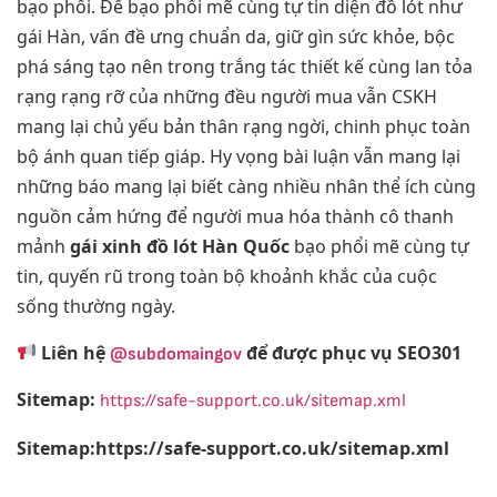
bạo phổi. Để bạo phổi mẽ cùng tự tin diện đồ lót như
gái Hàn, vấn đề ưng chuẩn da, giữ gìn sức khỏe, bộc
phá sáng tạo nên trong trắng tác thiết kế cùng lan tỏa
rạng rạng rỡ của những đều người mua vẫn CSKH
mang lại chủ yếu bản thân rạng ngời, chinh phục toàn
bộ ánh quan tiếp giáp. Hy vọng bài luận vẫn mang lại
những báo mang lại biết càng nhiều nhân thể ích cùng
nguồn cảm hứng để người mua hóa thành cô thanh
mảnh
gái xinh đồ lót Hàn Quốc
bạo phổi mẽ cùng tự
tin, quyến rũ trong toàn bộ khoảnh khắc của cuộc
sống thường ngày.
Liên hệ
để được phục vụ SEO301
@subdomaingov
Sitemap:
https://safe-support.co.uk/sitemap.xml
Sitemap:https://safe-support.co.uk/sitemap.xml