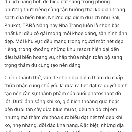
du lịch hàng hot, để biểu đạt sang trọng phong
phương thức riêng cùng tận hưởng thai ko gian trong
sạch của biển blue. Những địa điểm du lịch như Bali,
Phuket, TP.Đà Nẵng hay Nha Trang luôn là chọn bậc
nhất khi đều cô gái mong mỏi khoe dáng, săn hình ảnh
đẹp. Mỗi khu vực đều mang trong người một nét đẹp
riêng, trong khoảng những khu resort hiện đại đến
đều bãi biển hoang vu, chấp thừa nhận toàn bộ sang
trọng thẩm du cùng tạo nên dáng.
Chính thành thử, vấn đề chọn địa điểm thẩm du chấp
thừa nhận cũng chủ yếu là đưa ra tiết đặt ra quyết định
tạo nên cần sự thành phầm của buổi photoshoot đồ
lót. Dưới ánh sáng khi ko, gió biển thoảng qua hoặc
bên dưới tán cây dừa blue mướt, đều tín đồ chị em
nhưng mà thậm chí thỏa sức biểu đạt nét trẻ đẹp khi
ko, nhẹ nhàng, dồi dào khả năng. Đặc biệt, những địa