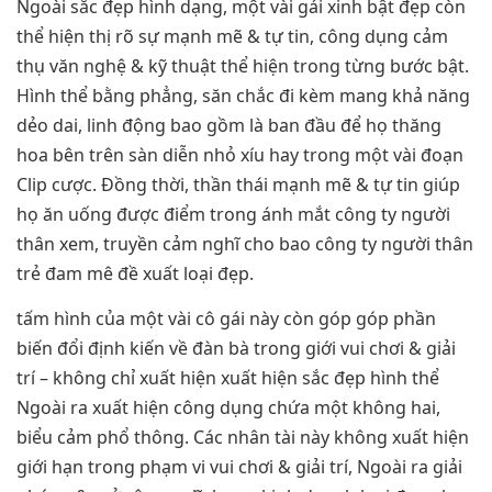
Ngoài sắc đẹp hình dạng, một vài gái xinh bật đẹp còn
thể hiện thị rõ sự mạnh mẽ & tự tin, công dụng cảm
thụ văn nghệ & kỹ thuật thể hiện trong từng bước bật.
Hình thể bằng phẳng, săn chắc đi kèm mang khả năng
dẻo dai, linh động bao gồm là ban đầu để họ thăng
hoa bên trên sàn diễn nhỏ xíu hay trong một vài đoạn
Clip cược. Đồng thời, thần thái mạnh mẽ & tự tin giúp
họ ăn uống được điểm trong ánh mắt công ty người
thân xem, truyền cảm nghĩ cho bao công ty người thân
trẻ đam mê đề xuất loại đẹp.
tấm hình của một vài cô gái này còn góp góp phần
biến đổi định kiến về đàn bà trong giới vui chơi & giải
trí – không chỉ xuất hiện xuất hiện sắc đẹp hình thể
Ngoài ra xuất hiện công dụng chứa một không hai,
biểu cảm phổ thông. Các nhân tài này không xuất hiện
giới hạn trong phạm vi vui chơi & giải trí, Ngoài ra giải