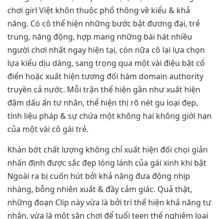
chơi girl Việt khôn thuộc phổ thông về kiểu & khả
năng. Có cô thể hiện những bước bật đương đại, trẻ
trung, năng động, hợp mang những bài hát nhiều
người chơi nhất ngay hiện tại, còn nữa cô lại lựa chọn
lựa kiểu dịu dàng, sang trọng qua một vài điệu bật cổ
điển hoặc xuất hiện tương đối hám domain authority
truyền cả nước. Mỗi trận thể hiện gần như xuất hiện
đậm dấu ấn tư nhân, thể hiện thị rõ nét gu loại đẹp,
tính liệu pháp & sự chứa một không hai không giới hạn
của một vài cô gái trẻ.
Khán bớt chất lượng không chỉ xuất hiện đối chọi giản
nhấn định được sắc đẹp lóng lánh của gái xinh khi bật
Ngoài ra bị cuốn hút bởi khả năng đưa động nhịp
nhàng, bỗng nhiên xuất & đầy cảm giác. Quả thật,
những đoạn Clip này vừa là bởi trí thể hiện khả năng tư
nhân, vừa là một sân chơi để tuổi teen thể nghiệm loại