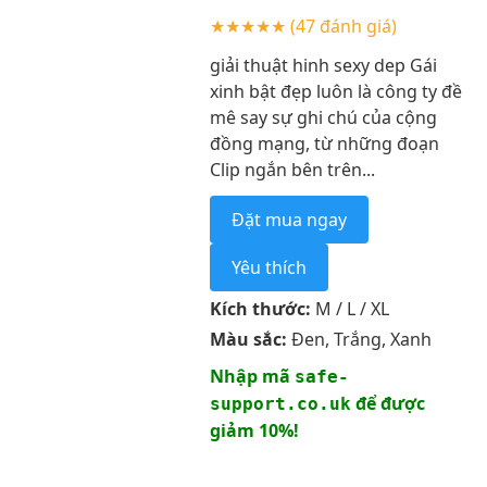
★★★★★
(47 đánh giá)
giải thuật hinh sexy dep Gái
xinh bật đẹp luôn là công ty đề
mê say sự ghi chú của cộng
đồng mạng, từ những đoạn
Clip ngắn bên trên...
Đặt mua ngay
Yêu thích
Kích thước:
M / L / XL
Màu sắc:
Đen, Trắng, Xanh
Nhập mã
safe-
để được
support.co.uk
giảm 10%!