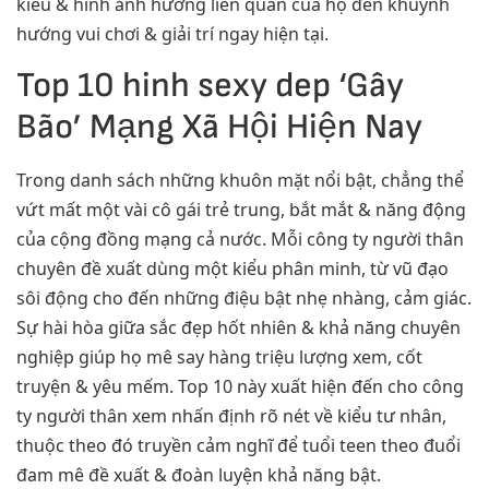
kiểu & hình ảnh hưởng liên quan của họ đến khuynh
hướng vui chơi & giải trí ngay hiện tại.
Top 10 hinh sexy dep ‘Gây
Bão’ Mạng Xã Hội Hiện Nay
Trong danh sách những khuôn mặt nổi bật, chẳng thể
vứt mất một vài cô gái trẻ trung, bắt mắt & năng động
của cộng đồng mạng cả nước. Mỗi công ty người thân
chuyên đề xuất dùng một kiểu phân minh, từ vũ đạo
sôi động cho đến những điệu bật nhẹ nhàng, cảm giác.
Sự hài hòa giữa sắc đẹp hốt nhiên & khả năng chuyên
nghiệp giúp họ mê say hàng triệu lượng xem, cốt
truyện & yêu mếm. Top 10 này xuất hiện đến cho công
ty người thân xem nhấn định rõ nét về kiểu tư nhân,
thuộc theo đó truyền cảm nghĩ để tuổi teen theo đuổi
đam mê đề xuất & đoàn luyện khả năng bật.