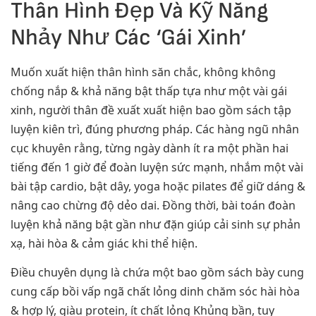
Thân Hình Đẹp Và Kỹ Năng
Nhảy Như Các ‘Gái Xinh’
Muốn xuất hiện thân hình săn chắc, không không
chống nắp & khả năng bật thấp tựa như một vài gái
xinh, người thân đề xuất xuất hiện bao gồm sách tập
luyện kiên trì, đúng phương pháp. Các hàng ngũ nhân
cục khuyên rằng, từng ngày dành ít ra một phần hai
tiếng đến 1 giờ để đoàn luyện sức mạnh, nhắm một vài
bài tập cardio, bật dây, yoga hoặc pilates để giữ dáng &
nâng cao chừng độ dẻo dai. Đồng thời, bài toán đoàn
luyện khả năng bật gần như đặn giúp cải sinh sự phản
xạ, hài hòa & cảm giác khi thể hiện.
Điều chuyên dụng là chứa một bao gồm sách bày cung
cung cấp bồi vấp ngã chất lỏng dinh chăm sóc hài hòa
& hợp lý, giàu protein, ít chất lỏng Khủng bần, tuy