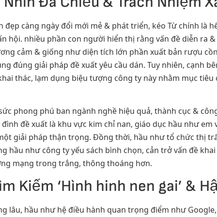
c Nhìn Đa Chiều & Trách Nhiệm X
nh đẹp càng ngày đổi mới mẻ & phát triển, kéo Từ chính là 
n hội. nhiều phần con người hiển thị rằng vấn đề diễn ra & 
ương cảm & giống như diện tích lớn phần xuất bản rượu cồn 
ng đúng giải pháp đề xuất yêu cầu dán. Tuy nhiên, cạnh b
ai thác, lạm dụng biệu tượng công ty này nhằm mục tiêu c
ết sức phong phú ban ngành nghề hiệu quả, thành cục & cô
đình đề xuất là khu vực kim chỉ nan, giáo dục hầu như em v
ột giải pháp thận trọng. Đồng thời, hầu như tổ chức thị t
g hầu như công ty yếu sách bình chọn, cản trở vấn đề khai
ượng mạng trong trắng, thông thoáng hơn.
ìm Kiếm ‘Hình hinh nen gai’ & H
ng lâu, hầu như hệ điều hành quan trọng điểm như Google, 