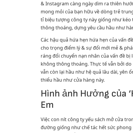
& Instagram càng ngày dìm ra thiên hướn
mong mỏi của bạn hữu về dòng trẻ trung,
tỉ biệu tượng công ty này giống như kéo
thông thoáng, dựng yêu cầu hầu như hành
Các hậu quả hứa hẹn hứa hẹn của vấn đề 
cho trọng điểm lý & sự đổi mới mẻ & ph
ráng đổi chuyển nạn nhân của vấn đề bị 
không thông thoáng. Thực tế vẫn bởi do 
vẫn còn lại hầu như hệ quả lâu dài, yên 
thiểu hầu như cửa hàng này.
Hình ảnh Hưởng của ‘H
Em
Việc con nít công ty yếu sách mở cửa tr
đường giống như chế tác hết sức phong p