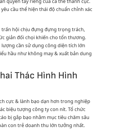
n quyền tây riêng của cá thể thành cục.
 yêu cầu thể hiện thái độ chuẩn chỉnh xác
 trấn hội chịu đựng đựng trọng trách,
ức giản đối chọi khiến cho tổn thương.
lượng cần sử dụng công diện tích lớn
 thiểu hầu như không may & xuất bản dung
hai Thác Hình Hình
tích cực & lành bạo dạn hơn trong nghiệp
c biệu tượng công ty con nít. Tổ chức
 táo bị gắp bạo nhằm mục tiêu chăm sâu
oàn con trẻ doanh thu lớn tưởng nhất.