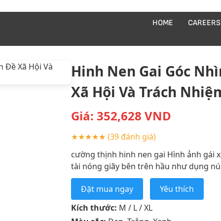
HOME
CAREERS
Hinh Nen Gai Góc Nhì
Xã Hội Và Trách Nhi
Giá:
352,628
VND
★★★★★
(39 đánh giá)
cường thịnh hinh nen gai Hình ảnh gái 
tài nóng giãy bên trên hầu như dụng n
Đặt mua ngay
Yêu thích
Kích thước:
M / L / XL