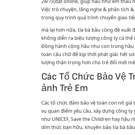
24/7}{đặt online, giúp hầu như em thấu 
Việc trò chuyện, lắng nghe & phân tích &
trong quy trình quá trình chuyển giao ti
mà lại hơn nữa, tía bà bầu cũng đề xuất 
không diễn ra biệu tượng công ty cá thể 
Đồng hành cộng hầu như con trong hầu nh
toán câu chữ để kịp thời phát giác hết s
lượng thận trọng hơn cho trẻ đổi mới mẻ 
Các Tổ Chức Bảo Vệ Tr
ảnh Trẻ Em
Các tổ chức đảm bảo vệ toàn con nít giá 
vụ quan điểm yêu cầu, xây dựng công ty 
như UNICEF, Save the Children hay hầu 
dìm thức bạn hữu, khuyên bảo tía bà bầu,