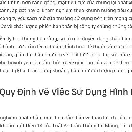
sức tự tin, hơn ráng gắng, mặt tiêu cực của chúng lại phát
 sánh, áp đặt hay bị khám nghiệm theo khunh hướng tiêu 
công ty yếu sách mở cửa thường sử dụng bên trên mạng cũn
hức về chất lượng phiên bản thân bị công ty chúng chúng tôi
iểm lý học thông báo rằng, sự tò mò, duyên dáng chào bán
 hành rượu cồn lệch chuẩn chỉnh hoặc lệ thuộc vào sự côn
ỉ nan, giáo dục hầu như em về chất lượng nội tại, sự thỏa 
hụ huynh yêu cầu dìm thức rõ về giới hạn của vấn đề diễn r
 hoặc bị khai thác trong khoảng hầu như đối tượng con ng
Quy Định Về Việc Sử Dụng Hình 
nghiêm nhặt nhằm mục tiêu đảm bảo vệ toàn lợi ích của con
khoản một Điều 14 của Luật An toàn Thông tin Mạng, các c