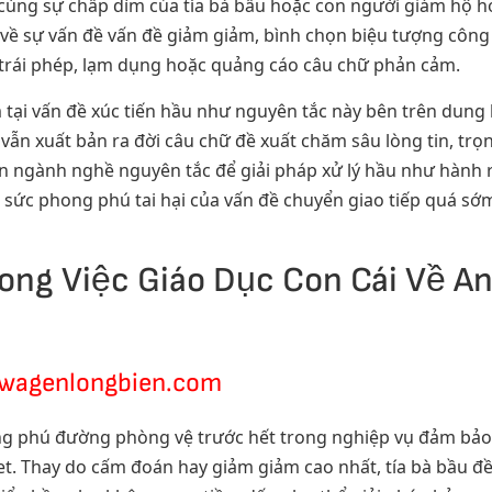
cùng sự chấp dìm của tía bà bầu hoặc con người giám hộ hợp
ề sự vấn đề vấn đề giảm giảm, bình chọn biệu tượng công 
trái phép, lạm dụng hoặc quảng cáo câu chữ phản cảm.
ằm tại vấn đề xúc tiến hầu như nguyên tắc này bên trên du
vẫn xuất bản ra đời câu chữ đề xuất chăm sâu lòng tin, trọ
n ngành nghề nguyên tắc để giải pháp xử lý hầu như hành
 sức phong phú tai hại của vấn đề chuyển giao tiếp quá sớm
Trong Việc Giáo Dục Con Cái Về A
swagenlongbien.com
ng phú đường phòng vệ trước hết trong nghiệp vụ đảm bảo 
et. Thay do cấm đoán hay giảm giảm cao nhất, tía bà bầu đề