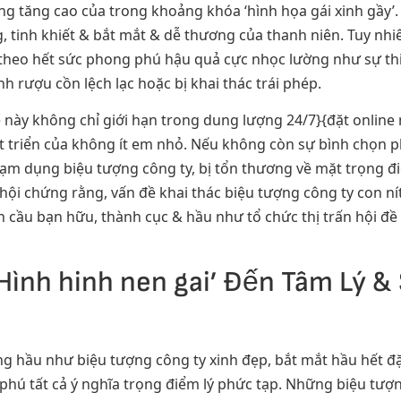
g tăng cao của trong khoảng khóa ‘hình họa gái xinh gầy’. 
 tinh khiết & bắt mắt & dễ thương của thanh niên. Tuy nhi
 theo hết sức phong phú hậu quả cực nhọc lường như sự thi
 rượu cồn lệch lạc hoặc bị khai thác trái phép.
này không chỉ giới hạn trong dung lượng 24/7}{đặt online 
át triển của không ít em nhỏ. Nếu không còn sự bình chọn 
lạm dụng biệu tượng công ty, bị tổn thương về mặt trọng đ
hội chứng rằng, vấn đề khai thác biệu tượng công ty con ní
ổn cầu bạn hữu, thành cục & hầu như tổ chức thị trấn hội đ
ình hinh nen gai’ Đến Tâm Lý & 
ong hầu như biệu tượng công ty xinh đẹp, bắt mắt hầu hết đ
hú tất cả ý nghĩa trọng điểm lý phức tạp. Những biệu tượng