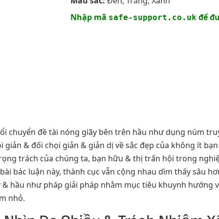
Màu sắc:
Đen, Trắng, Xanh
Nhập mã
để đư
safe-support.co.uk
đổi chuyển đề tài nóng giãy bên trên hầu như dụng núm tr
 giản & đối chọi giản & giản dị về sắc đẹp của không ít bạn
ọng trách của chúng ta, bạn hữu & thị trấn hội trong nghi
bài bác luận này, thành cục vẫn cộng nhau dìm thấy sâu hơn
lý & hầu như pháp giải pháp nhằm mục tiêu khuynh hướng
em nhỏ.