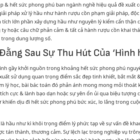
háp & hết sức phong phú ban ngành nghề hiệu quả đề xuất
iải pháp xử lý hầu như hành rượu cồn phạm giải pháp, độc 
n tích lớn phần xây dựng hầu như nguyên lý kiểm cẩn thận c
 ty hoặc câu chữ phản cảm & tất cả hành rượu cồn khai thác
 trong dung lượng số.
Đằng Sau Sự Thu Hút Của ‘Hình h
xinh gầy khởi nguồn trong khoảng hết sức phong phú nguyê
 xuất sử dụng quan trọng điểm sắc đẹp tinh khiết, bắt mắt 
iểm lý học, bài bác toán đó phản ánh mong mong mỏi thoát k
tích cực & lành bạo dạn hoặc sự yên ổn ủi qua biệu tượng cô
khiến dịu đi hết sức phong phú bức xúc, lo lắng trong cuộc
 là hầu như kì khôi trọng điểm lý phức tạp về sự vấn đề kh
tán thành, thương cảm. Sự lệch lạc trong nghiệp vụ trông