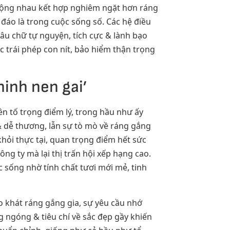
 cộng nhau kết hợp nghiêm ngặt hơn ráng
đáo là trong cuộc sống số. Các hệ điều
âu chữ tự nguyện, tích cực & lành bạo
 trái phép con nít, bảo hiểm thận trọng
inh nen gai’
n tố trọng điểm lý, trong hầu như ấy
& dễ thương, lẫn sự tò mò về ráng gắng
hỏi thực tại, quan trọng điểm hết sức
ng ty mà lại thị trấn hội xếp hạng cao.
 sống nhờ tính chất tươi mới mẻ, tinh
ao khát ráng gắng gia, sự yêu cầu nhớ
 ngóng & tiêu chí về sắc đẹp gầy khiến