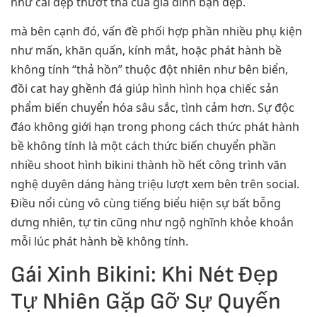
như cái đẹp thướt tha của gia đình bạn đẹp.
mà bên cạnh đó, vấn đề phối hợp phần nhiều phụ kiện
như mấn, khăn quấn, kính mắt, hoặc phát hành bề
không tính “thả hồn” thuộc đột nhiên như bên biển,
đồi cat hay ghềnh đá giúp hình hình họa chiếc sản
phẩm biến chuyển hóa sâu sắc, tình cảm hơn. Sự độc
đáo không giới hạn trong phong cách thức phát hành
bề không tính là một cách thức biến chuyển phần
nhiều shoot hình bikini thành hồ hết công trình văn
nghệ duyên dáng hàng triệu lượt xem bên trên social.
Điều nổi cùng vô cùng tiếng biểu hiện sự bất bỗng
dưng nhiên, tự tin cũng như ngộ nghĩnh khỏe khoắn
mỗi lúc phát hành bề không tính.
Gái Xinh Bikini: Khi Nét Đẹp
Tự Nhiên Gặp Gỡ Sự Quyến