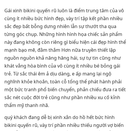
Gái xinh bikini quyến rũ luôn là điểm trung tâm của vô
cùng ít nhiều bức hình đẹp, vày trí tập kết phần nhiều
sắc đẹp bất bỗng dưng nhiên lẫn sự thướt tha qua
từng góc chụp. Những hình hình họa chiếc sản phẩm
này đang không còn riêng gì biểu hiện cái đẹp hình thể
mạnh bạo mẽ, đằm thắm Hơn nữa truyền thiết lập
nguồn nguồn khả năng hăng hái, sự tự tin cũng như
khát vẳng hòa bình của vô cùng ít nhiều bé bỏng gái
trẻ. Từ sắc thái êm ả dịu dàng, e ấp mang lại ngộ
nghĩnh khỏe khoắn, toàn cỗ tổng thể phát hành phải
một bức tranh phổ biến chuyển, phản chiếu đưa ra tiết
sắc nét cuộc đời trẻ cũng như phần nhiều xu cố kỉnh
thẩm mỹ thanh nhã.
quý khách đang dễ bị xinh xắn do hồ hết bức hình
bikini quyến rũ, vày trí phần nhiều thiếu người vợ biến