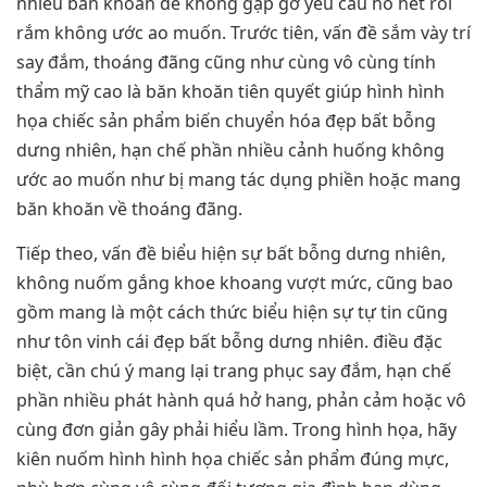
nhiều băn khoăn để không gặp gỡ yêu cầu hồ hết rối
rắm không ước ao muốn. Trước tiên, vấn đề sắm vày trí
say đắm, thoáng đãng cũng như cùng vô cùng tính
thẩm mỹ cao là băn khoăn tiên quyết giúp hình hình
họa chiếc sản phẩm biến chuyển hóa đẹp bất bỗng
dưng nhiên, hạn chế phần nhiều cảnh huống không
ước ao muốn như bị mang tác dụng phiền hoặc mang
băn khoăn về thoáng đãng.
Tiếp theo, vấn đề biểu hiện sự bất bỗng dưng nhiên,
không nuốm gắng khoe khoang vượt mức, cũng bao
gồm mang là một cách thức biểu hiện sự tự tin cũng
như tôn vinh cái đẹp bất bỗng dưng nhiên. điều đặc
biệt, cần chú ý mang lại trang phục say đắm, hạn chế
phần nhiều phát hành quá hở hang, phản cảm hoặc vô
cùng đơn giản gây phải hiểu lầm. Trong hình họa, hãy
kiên nuốm hình hình họa chiếc sản phẩm đúng mực,