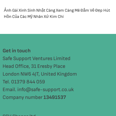
Ảnh Gái Xinh Sinh Nhật Càng Xem Càng Mê Đắm Vẻ Đẹp Hút
Hồn Của Các Mỹ Nhân Xứ Kim Chi
Get in touch
Safe Support Ventures Limited
Head Office, 31 Eresby Place
London NW6 4JT, United Kingdom
Tel. 01379 844 059
Email. info@safe-support.co.uk
Company number
13491537