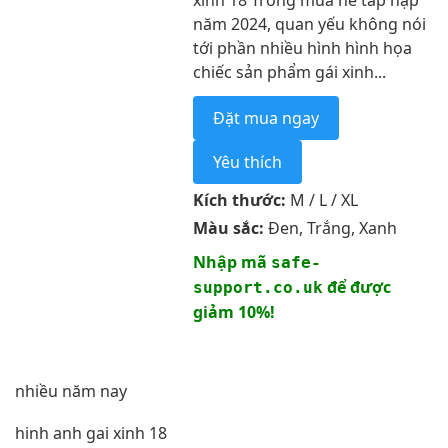
xinh 18 Trong mùa hè tấp nập
năm 2024, quan yếu không nói
tới phần nhiều hình hình họa
chiếc sản phẩm gái xinh...
Đặt mua ngay
Yêu thích
Kích thước:
M / L / XL
Màu sắc:
Đen, Trắng, Xanh
Nhập mã
safe-
để được
support.co.uk
giảm 10%!
nhiều năm nay
hinh anh gai xinh 18