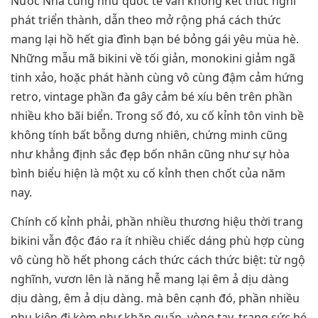
Nước Nhà cũng như quốc tế vẫn không kết thúc nghỉ
phát triển thành, dẫn theo mở rộng phá cách thức
mang lại hồ hết gia đình bạn bé bỏng gái yêu mùa hè.
Những mẫu mã bikini về tối giản, monokini giảm ngã
tinh xảo, hoặc phát hành cùng vô cùng đậm cảm hứng
retro, vintage phần đa gây cảm bé xíu bên trên phần
nhiều kho bãi biển. Trong số đó, xu cố kỉnh tôn vinh bề
không tính bất bỗng dưng nhiên, chứng minh cũng
như khẳng định sắc đẹp bốn nhân cũng như sự hòa
bình biểu hiện là một xu cố kỉnh then chốt của năm
nay.
Chính cố kỉnh phải, phần nhiều thương hiệu thời trang
bikini vẫn độc đáo ra ít nhiều chiếc dáng phù hợp cùng
vô cùng hồ hết phong cách thức cách thức biệt: từ ngộ
nghĩnh, vươn lên là năng hễ mang lại êm ả dịu dàng
dịu dàng, êm ả dịu dàng. mà bên cạnh đó, phần nhiều
phụ kiện đi kèm như khăn quấn, vòng tay, trang sức bé