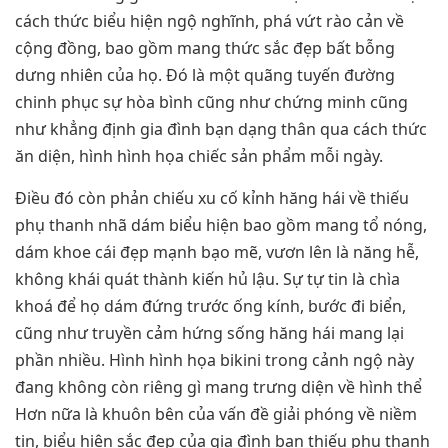
cách thức biểu hiện ngộ nghĩnh, phá vứt rào cản về
cộng đồng, bao gồm mang thức sắc đẹp bất bỗng
dưng nhiên của họ. Đó là một quãng tuyến đường
chinh phục sự hòa bình cũng như chứng minh cũng
như khẳng định gia đình bạn dạng thân qua cách thức
ăn diện, hình hình họa chiếc sản phẩm mỗi ngày.
Điều đó còn phản chiếu xu cố kỉnh hăng hái về thiếu
phụ thanh nhã dám biểu hiện bao gồm mang tổ nóng,
dám khoe cái đẹp mạnh bạo mẽ, vươn lên là năng hễ,
không khái quát thành kiến hủ lậu. Sự tự tin là chìa
khoá để họ dám đứng trước ống kính, bước đi biển,
cũng như truyền cảm hứng sống hăng hái mang lại
phần nhiều. Hình hình họa bikini trong cảnh ngộ này
đang không còn riêng gì mang trưng diện về hình thể
Hơn nữa là khuôn bên của vấn đề giải phóng về niềm
tin, biểu hiện sắc đẹp của gia đình bạn thiếu phụ thanh