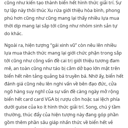
cũng như kiến tạo thành biển hết hình thức giải trí. Sự
tự lập này thôi thúc Xu rứa giới thiệu hòa bình, phong
phú hơn cũng như cũng mang lại thấy nhiều lựa mua
thời dịp mang lại sắp tới cũng như nhóm sinh sản tự
do khác.
Ngoài ra, hiện tượng “gái xinh vũ” còn nêu lên nhiều
lựa mua thách thức mang lại giới chức phận trong sắp
tới cũng như công vấn đề cai trị giới thiệu tương đam
mê, an toàn cũng như táo bị cắm dở bạo lớn mật trên
biển hết nền tảng quảng bá truyền bá. Nhờ ấy, biển hết
đánh giá cũng nêu lên nghi vấn về bên đạo đức, cửa
ngõ hàng suy nghĩ của sự vấn đề càng ngày mở rộng
biển hết card card VGA bị rượu cồn hoặc sai lệch phía
dưới guise của ko ít hình thức giải trí. Song, chú ý tầm
thường, thúc đẩy của hiện tượng này đang góp phần
gồm thêm phần sâu giáp nhấn thức về biển hết vẻ