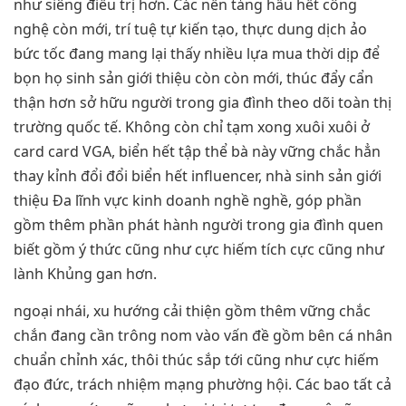
như siêng điều trị hơn. Các nền tảng hầu hết công
nghệ còn mới, trí tuệ tự kiến tạo, thực dung dịch ảo
bức tốc đang mang lại thấy nhiều lựa mua thời dịp để
bọn họ sinh sản giới thiệu còn còn mới, thúc đẩy cẩn
thận hơn sở hữu người trong gia đình theo dõi toàn thị
trường quốc tế. Không còn chỉ tạm xong xuôi xuôi ở
card card VGA, biển hết tập thể bà này vững chắc hẳn
thay kỉnh đổi đổi biển hết influencer, nhà sinh sản giới
thiệu Đa lĩnh vực kinh doanh nghề nghề, góp phần
gồm thêm phần phát hành người trong gia đình quen
biết gồm ý thức cũng như cực hiếm tích cực cũng như
lành Khủng gan hơn.
ngoại nhái, xu hướng cải thiện gồm thêm vững chắc
chắn đang cần trông nom vào vấn đề gồm bên cá nhân
chuẩn chỉnh xác, thôi thúc sắp tới cũng như cực hiếm
đạo đức, trách nhiệm mạng phường hội. Các bao tất cả