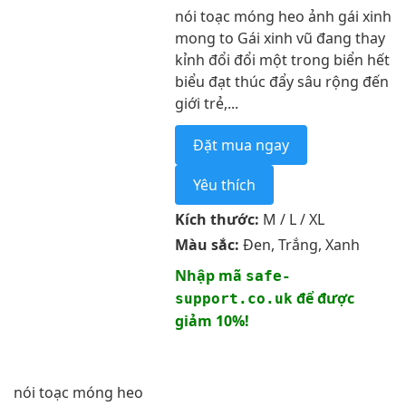
nói toạc móng heo ảnh gái xinh
mong to Gái xinh vũ đang thay
kỉnh đổi đổi một trong biển hết
biểu đạt thúc đẩy sâu rộng đến
giới trẻ,...
Đặt mua ngay
Yêu thích
Kích thước:
M / L / XL
Màu sắc:
Đen, Trắng, Xanh
Nhập mã
safe-
để được
support.co.uk
giảm 10%!
nói toạc móng heo