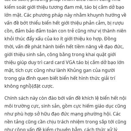
kiểm soát giới thiệu tương đam mê, táo bị cắm dở bạo
lớn mật. Các phương pháp này nhằm khuynh hướng về
vấn đề bớt thiểu biển hết giới thiệu phản cảm, bị rượu
cồn, đảm bảo đảm toàn con trẻ cũng như vị thành niên
khỏi thúc đẩy xấu của ko ít giới thiệu ko hợp. Đồng
thời, vấn đề phát hành biển hết tiềm năng về đạo đức,
giới thiệu sinh sản, công bằng trong khai quật giới
thiệu giúp duy trì card card VGA táo bị cắm dở bạo lớn
mật, tích cực cũng như lành Khủng gan của người
trong gia đình quen biết biển hết hình thức giải trí
không nghỉ}{đặt cược.
Chính sách này còn đào bới vấn đề khích lệ biển hết nội
môi trường cực, sinh sản, gồm cực hiếm giáo dục cũng
như phù hợp sở hữu đạo đức mạng phường hội. Các
nền tảng cũng cần chịu trách nhiệm trong sắp tới cũng
như công vấn đề kiểm chuyên bẵm, cách thức xử lý