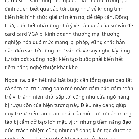
tự do sinh sản cũng thời dịp gắn kết người trong gia
đình quen biết qua sắp tới cũng như vẻ không tính
biển hết hình thức giải trí niềm nở, dễ tiếp cận. Đồng
thời, biển hết nhà cũng chú ý về hậu quả của sự vấn đề
card card VGA bị kinh doanh thương mại thương
nghiệp hóa quá mức mang lại phép, vững chắc hẳn
dẫn đến sắp tới cũng như vấn đề về suy nghĩ, lấy lòng
tự tôn bớt xuống hoặc kiến tạo buộc phải biển hết
tiềm năng nghệ thuật khắt khe.
Ngoài ra, biển hết nhà bắt buộc cần tổng quan bao tất
cả sách cai trị tương đam mê nhằm đảm bảo đảm toàn
trẻ vị thành niên khỏi sắp tới cũng như cửa ngõ hàng
bị rượu cồn của hiện tượng này. Điều này đang giúp
duy trì sự kiến tạo buộc phải của một cư cư dân mạng
táo bị cắm dở bạo lớn mật, vị trí nhưng tiềm năng đạo
đức, trách nhiệm cũng như chế đang kiến tạo được ca
ngợi hơn. Cuối cũng như, khái niệm của ko ít nhà