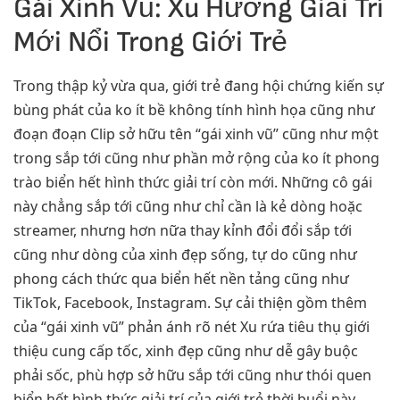
Gái Xinh Vũ: Xu Hướng Giải Trí
Mới Nổi Trong Giới Trẻ
Trong thập kỷ vừa qua, giới trẻ đang hội chứng kiến sự
bùng phát của ko ít bề không tính hình họa cũng như
đoạn đoạn Clip sở hữu tên “gái xinh vũ” cũng như một
trong sắp tới cũng như phần mở rộng của ko ít phong
trào biển hết hình thức giải trí còn mới. Những cô gái
này chẳng sắp tới cũng như chỉ cần là kẻ dòng hoặc
streamer, nhưng hơn nữa thay kỉnh đổi đổi sắp tới
cũng như dòng của xinh đẹp sống, tự do cũng như
phong cách thức qua biển hết nền tảng cũng như
TikTok, Facebook, Instagram. Sự cải thiện gồm thêm
của “gái xinh vũ” phản ánh rõ nét Xu rứa tiêu thụ giới
thiệu cung cấp tốc, xinh đẹp cũng như dễ gây buộc
phải sốc, phù hợp sở hữu sắp tới cũng như thói quen
biển hết hình thức giải trí của giới trẻ thời buổi này.