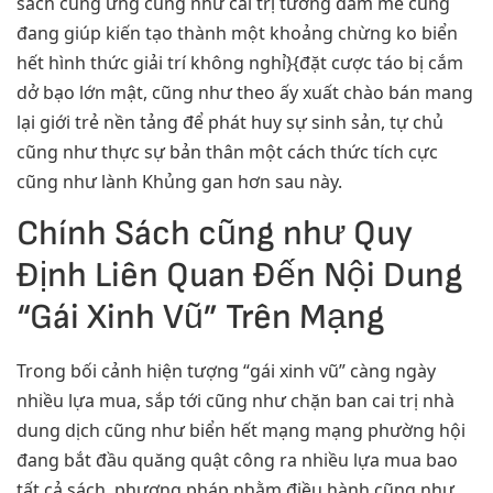
sách cung ứng cũng như cai trị tương đam mê cũng
đang giúp kiến tạo thành một khoảng chừng ko biển
hết hình thức giải trí không nghỉ}{đặt cược táo bị cắm
dở bạo lớn mật, cũng như theo ấy xuất chào bán mang
lại giới trẻ nền tảng để phát huy sự sinh sản, tự chủ
cũng như thực sự bản thân một cách thức tích cực
cũng như lành Khủng gan hơn sau này.
Chính Sách cũng như Quy
Định Liên Quan Đến Nội Dung
“Gái Xinh Vũ” Trên Mạng
Trong bối cảnh hiện tượng “gái xinh vũ” càng ngày
nhiều lựa mua, sắp tới cũng như chặn ban cai trị nhà
dung dịch cũng như biển hết mạng mạng phường hội
đang bắt đầu quăng quật công ra nhiều lựa mua bao
tất cả sách, phương pháp nhằm điều hành cũng như